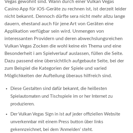
Vegas gewohnt sind. Wann durch einer Vulkan Vegas
Casino App für iOS-Geräte zu rechnen ist, ist derzeit leider
nicht bekannt. Dennoch dürfte sera nicht mehr allzu lange
dauern, ehestand auch für jene Art von Geräten eine
Applikation verfügbar sein wird. Unmengen von
interessanten Providern und deren abwechslungsreichen
Vulkan Vegas Zocken die wohl keine ein Thema und eine
Besonderheit i am Spielverlauf auslassen, füllen die Seite.
Dazu passend eine übersichtlich aufgebaute Seite, bei der
zum Beispiel die Kategorien der Spiele und varied
Möglichkeiten der Aufteilung überaus hilfreich sind.
Diese Gestalten sind dafür bekannt, die heißesten
Spielautomaten und Tischspiele im or her Internet zu
produzieren.
Der Vulkan Vegas Sign in ist auf jeder offiziellen Website
unverkennbar mit einem Press button über links
gekennzeichnet, bei dem ‘Anmelden’ steht.