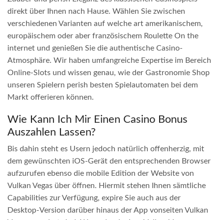
direkt über Ihnen nach Hause. Wählen Sie zwischen
verschiedenen Varianten auf welche art amerikanischem,
europäischem oder aber französischem Roulette On the
internet und genießen Sie die authentische Casino-
Atmosphäre. Wir haben umfangreiche Expertise im Bereich
Online-Slots und wissen genau, wie der Gastronomie Shop
unseren Spielern perish besten Spielautomaten bei dem
Markt offerieren können.
Wie Kann Ich Mir Einen Casino Bonus
Auszahlen Lassen?
Bis dahin steht es Usern jedoch natürlich offenherzig, mit
dem gewünschten iOS-Gerät den entsprechenden Browser
aufzurufen ebenso die mobile Edition der Website von
Vulkan Vegas über öffnen. Hiermit stehen Ihnen sämtliche
Capabilities zur Verfügung, expire Sie auch aus der
Desktop-Version darüber hinaus der App vonseiten Vulkan