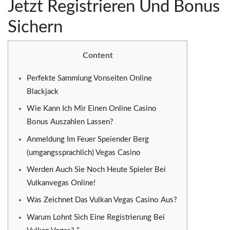
Jetzt Registrieren Und Bonus
Sichern
Content
Perfekte Sammlung Vonseiten Online
Blackjack
Wie Kann Ich Mir Einen Online Casino
Bonus Auszahlen Lassen?
Anmeldung Im Feuer Speiender Berg
(umgangssprachlich) Vegas Casino
Werden Auch Sie Noch Heute Spieler Bei
Vulkanvegas Online!
Was Zeichnet Das Vulkan Vegas Casino Aus?
Warum Lohnt Sich Eine Registrierung Bei