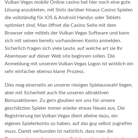
Vulkan Vegas mobile Online casino hat hier noch eine gute
Lösung anzubieten, mit Slots darüber hinaus Casino Spielen
die vollständig für iOS & Android Handys oder Tablets
optimiert sind. Man öffnet die Casino Seite mit dem
Browser oder mittels der Vulkan Vegas Software und kann
sich mit seinem bereits vorhandenen Konto anmelden.
Sicherlich fragen sich viele Leute, auf welche art sie Ihr
Abenteuer auf dieser Web site beginnen sollen. Die
Anmeldung mit unserem Vulkan Vegas Logon ist wirklich ein
sehr einfacher ebenso klarer Prozess.
Dies mag einerseits an unserer riesigen Spielauswahl liegen,
aber mit Sicherheit auch the unseren attraktiven
Bonusaktionen. Zu gern glauben wir uns für unsere
geschätzten Spieler immer wieder etwas Neues aus. Die
Registrierung bei Vulkan Vegas dient alleine dazu, ein
eigenes Spielerkonto zu haben, auf das guy selbst zugreifen
muss. Damit verbunden ist natürlich, dass man die