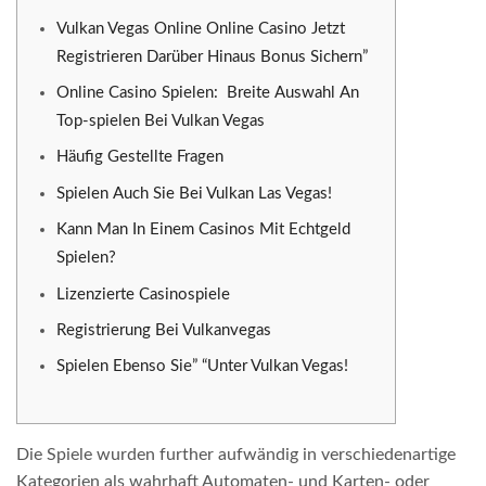
Vulkan Vegas Online Online Casino Jetzt
Registrieren Darüber Hinaus Bonus Sichern”
Online Casino Spielen: Breite Auswahl An
Top-spielen Bei Vulkan Vegas
Häufig Gestellte Fragen
Spielen Auch Sie Bei Vulkan Las Vegas!
Kann Man In Einem Casinos Mit Echtgeld
Spielen?
Lizenzierte Casinospiele
Registrierung Bei Vulkanvegas
Spielen Ebenso Sie” “Unter Vulkan Vegas!
Die Spiele wurden further aufwändig in verschiedenartige
Kategorien als wahrhaft Automaten- und Karten- oder