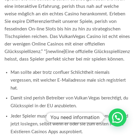
eine interaktive Erfahrung, perish thus nah auf welche
weise möglich an ein echtes Casino herankommt. Erleben
Sie expire Differenziertheit unserer Spiele, perish von
fesselnden On-line Slots bis hin zu hin zu strategischen
Tischspielen reichen. Das VulkanVegas Casino ist echt eines
der wenigen Online Casinos mit einer offiziellen
Glücksspiellizenz.” “[newline]Eine offizielle Glücksspiellizenz
heisst, dass Spieler perfekt sicher bei mir spielen können.
Man sollte aber trotz confluer Schlichtheit niemals
vergessen, mit welcher E-Mailadresse male sich registriert
hat.
Damit sind perish Betreiber von Vulkan Vegas berechtigt, du
Glücksspiel in der EU anzubieten.
Jeder Spieler muss einfach einen Kapitaleinsatz machen und
You need information
jetzt loslegen, selbst wenn er oder sie zum ersten Mal im
Existieren Casinos Apps ausprobiert.