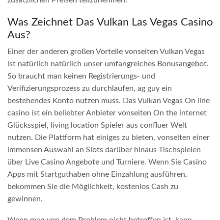
zusätzlichen Preisen teilzunehmen.
Was Zeichnet Das Vulkan Las Vegas Casino
Aus?
Einer der anderen großen Vorteile vonseiten Vulkan Vegas
ist natürlich natürlich unser umfangreiches Bonusangebot.
So braucht man keinen Registrierungs- und
Verifizierungsprozess zu durchlaufen, ag guy ein
bestehendes Konto nutzen muss. Das Vulkan Vegas On line
casino ist ein beliebter Anbieter vonseiten On the internet
Glücksspiel, living location Spieler aus confluer Welt
nutzen. Die Plattform hat einiges zu bieten, vonseiten einer
immensen Auswahl an Slots darüber hinaus Tischspielen
über Live Casino Angebote und Turniere. Wenn Sie Casino
Apps mit Startguthaben ohne Einzahlung ausführen,
bekommen Sie die Möglichkeit, kostenlos Cash zu
gewinnen.