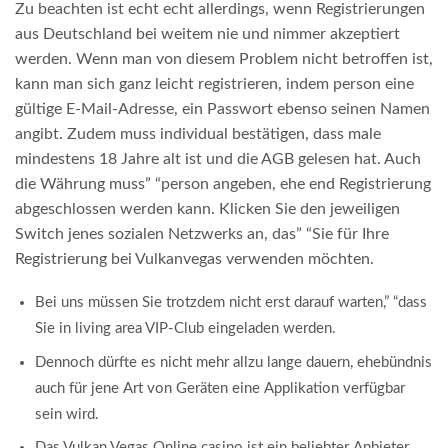
Zu beachten ist echt echt allerdings, wenn Registrierungen
aus Deutschland bei weitem nie und nimmer akzeptiert
werden. Wenn man von diesem Problem nicht betroffen ist,
kann man sich ganz leicht registrieren, indem person eine
gültige E-Mail-Adresse, ein Passwort ebenso seinen Namen
angibt. Zudem muss individual bestätigen, dass male
mindestens 18 Jahre alt ist und die AGB gelesen hat. Auch
die Währung muss” “person angeben, ehe end Registrierung
abgeschlossen werden kann. Klicken Sie den jeweiligen
Switch jenes sozialen Netzwerks an, das” “Sie für Ihre
Registrierung bei Vulkanvegas verwenden möchten.
Bei uns müssen Sie trotzdem nicht erst darauf warten,” “dass
Sie in living area VIP-Club eingeladen werden.
Dennoch dürfte es nicht mehr allzu lange dauern, ehebündnis
auch für jene Art von Geräten eine Applikation verfügbar
sein wird.
Das Vulkan Vegas Online casino ist ein beliebter Anbieter