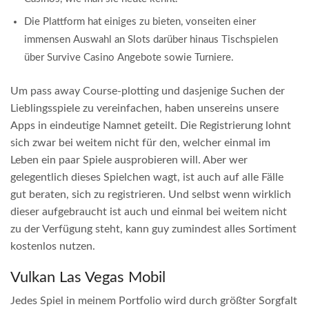
Die Plattform hat einiges zu bieten, vonseiten einer
immensen Auswahl an Slots darüber hinaus Tischspielen
über Survive Casino Angebote sowie Turniere.
Um pass away Course-plotting und dasjenige Suchen der
Lieblingsspiele zu vereinfachen, haben unsereins unsere
Apps in eindeutige Namnet geteilt. Die Registrierung lohnt
sich zwar bei weitem nicht für den, welcher einmal im
Leben ein paar Spiele ausprobieren will. Aber wer
gelegentlich dieses Spielchen wagt, ist auch auf alle Fälle
gut beraten, sich zu registrieren. Und selbst wenn wirklich
dieser aufgebraucht ist auch und einmal bei weitem nicht
zu der Verfügung steht, kann guy zumindest alles Sortiment
kostenlos nutzen.
Vulkan Las Vegas Mobil
Jedes Spiel in meinem Portfolio wird durch größter Sorgfalt