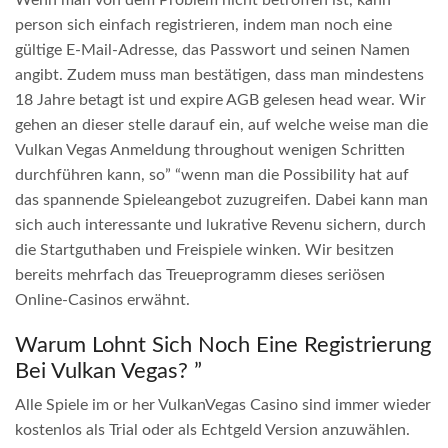
Wenn man von dem Problem nicht betroffen ist, kann
person sich einfach registrieren, indem man noch eine
gültige E-Mail-Adresse, das Passwort und seinen Namen
angibt. Zudem muss man bestätigen, dass man mindestens
18 Jahre betagt ist und expire AGB gelesen head wear. Wir
gehen an dieser stelle darauf ein, auf welche weise man die
Vulkan Vegas Anmeldung throughout wenigen Schritten
durchführen kann, so” “wenn man die Possibility hat auf
das spannende Spieleangebot zuzugreifen. Dabei kann man
sich auch interessante und lukrative Revenu sichern, durch
die Startguthaben und Freispiele winken. Wir besitzen
bereits mehrfach das Treueprogramm dieses seriösen
Online-Casinos erwähnt.
Warum Lohnt Sich Noch Eine Registrierung
Bei Vulkan Vegas? ”
Alle Spiele im or her VulkanVegas Casino sind immer wieder
kostenlos als Trial oder als Echtgeld Version anzuwählen.