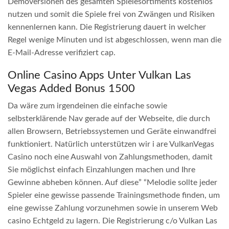
Demoversionen des gesamten Spielesortiments kostenlos
nutzen und somit die Spiele frei von Zwängen und Risiken
kennenlernen kann. Die Registrierung dauert in welcher
Regel wenige Minuten und ist abgeschlossen, wenn man die
E-Mail-Adresse verifiziert cap.
Online Casino Apps Unter Vulkan Las
Vegas Added Bonus 1500
Da wäre zum irgendeinen die einfache sowie
selbsterklärende Nav gerade auf der Webseite, die durch
allen Browsern, Betriebssystemen und Geräte einwandfrei
funktioniert. Natürlich unterstützen wir i are VulkanVegas
Casino noch eine Auswahl von Zahlungsmethoden, damit
Sie möglichst einfach Einzahlungen machen und Ihre
Gewinne abheben können. Auf diese” “Melodie sollte jeder
Spieler eine gewisse passende Trainingsmethode finden, um
eine gewisse Zahlung vorzunehmen sowie in unserem Web
casino Echtgeld zu lagern. Die Registrierung c/o Vulkan Las