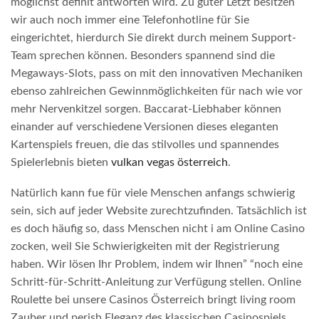
möglichst definit antworten wird. Zu guter Letzt besitzen
wir auch noch immer eine Telefonhotline für Sie
eingerichtet, hierdurch Sie direkt durch meinem Support-
Team sprechen können. Besonders spannend sind die
Megaways-Slots, pass on mit den innovativen Mechaniken
ebenso zahlreichen Gewinnmöglichkeiten für nach wie vor
mehr Nervenkitzel sorgen. Baccarat-Liebhaber können
einander auf verschiedene Versionen dieses eleganten
Kartenspiels freuen, die das stilvolles und spannendes
Spielerlebnis bieten
vulkan vegas österreich
.
Natürlich kann fue für viele Menschen anfangs schwierig
sein, sich auf jeder Website zurechtzufinden. Tatsächlich ist
es doch häufig so, dass Menschen nicht i am Online Casino
zocken, weil Sie Schwierigkeiten mit der Registrierung
haben. Wir lösen Ihr Problem, indem wir Ihnen” “noch eine
Schritt-für-Schritt-Anleitung zur Verfügung stellen. Online
Roulette bei unsere Casinos Österreich bringt living room
Zauber und perish Eleganz des klassischen Casinospiels