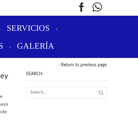
SERVICIOS
S
GALERÍA
Return to previous page
SEARCH
Şey
le
SEARCH
maya
inde