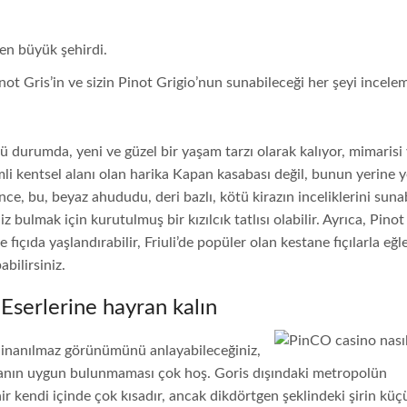
en büyük şehirdi.
inot Gris’in ve sizin Pinot Grigio’nun sunabileceği her şeyi incel
 durumda, yeni ve güzel bir yaşam tarzı olarak kalıyor, mimarisi
emli kentsel alanı olan harika Kapan kasabası değil, bunun yerine y
ince, bu, beyaz ahududu, deri bazlı, kötü kirazın inceliklerini sunab
z bulmak için kurutulmuş bir kızılcık tatlısı olabilir. Ayrıca, Pinot
fıçıda yaşlandırabilir, Friuli’de popüler olan kestane fıçılarla eğ
abilirsiniz.
Eserlerine hayran kalın
n inanılmaz görünümünü anlayabileceğiniz,
toranın uygun bulunmaması çok hoş. Goris dışındaki metropolün
ir kendi içinde çok kısadır, ancak dikdörtgen şeklindeki şirin küç