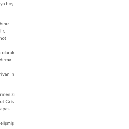
aya hoş
bınız
ir,
inot
ç olarak
ndırma
rivan’ın
örmenizi
not Gris
tapas
elişmiş