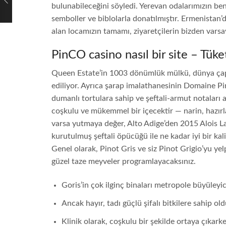
bulunabileceğini söyledi. Yerevan odalarımızın ben
semboller ve biblolarla donatılmıştır. Ermenistan’
alan locamızın tamamı, ziyaretçilerin bizden vars
PinCO casino nasıl bir site – Tüket
Queen Estate’in 1003 dönümlük mülkü, dünya çapın
ediliyor. Ayrıca şarap imalathanesinin Domaine Pin
dumanlı tortulara sahip ve şeftali-armut notaları 
coşkulu ve mükemmel bir içecektir ⁠— narin, hazırla
varsa yutmaya değer, Alto Adige’den 2015 Alois La
kurutulmuş şeftali öpücüğü ile ne kadar iyi bir ka
Genel olarak, Pinot Gris ve siz Pinot Grigio’yu y
güzel taze meyveler programlayacaksınız.
Goris’in çok ilginç binaları metropole büyüleyici
Ancak hayır, tadı güçlü şifalı bitkilere sahip 
Klinik olarak, coşkulu bir şekilde ortaya çıkark