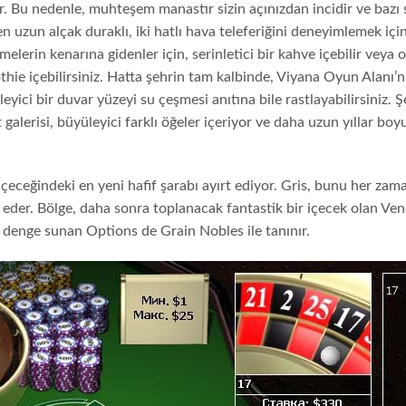
r. Bu nedenle, muhteşem manastır sizin açınızdan incidir ve bazı 
 en uzun alçak duraklı, iki hatlı hava teleferiğini deneyimlemek içi
elerin kenarına gidenler için, serinletici bir kahve içebilir veya 
hie içebilirsiniz. Hatta şehrin tam kalbinde, Viyana Oyun Alanı’n
eyici bir duvar yüzeyi su çeşmesi anıtına bile rastlayabilirsiniz. Ş
alerisi, büyüleyici farklı öğeler içeriyor ve daha uzun yıllar bo
içeceğindeki en yeni hafif şarabı ayırt ediyor. Gris, bunu her zam
de eder. Bölge, daha sonra toplanacak fantastik bir içecek olan V
ir denge sunan Options de Grain Nobles ile tanınır.