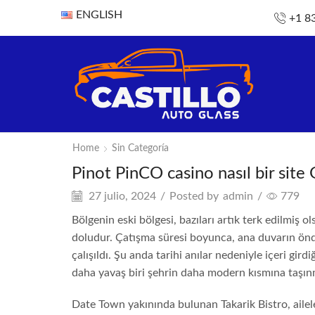
ENGLISH
+1 8
Home
Sin Categoría
Pinot PinCO casino nasıl bir sit
27 julio, 2024
/
Posted by
admin
/
779
Bölgenin eski bölgesi, bazıları artık terk edilmiş o
doludur. Çatışma süresi boyunca, ana duvarın önd
çalışıldı. Şu anda tarihi anılar nedeniyle içeri gir
daha yavaş biri şehrin daha modern kısmına taşın
Date Town yakınında bulunan Takarik Bistro, ailel