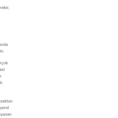
rekir,
rında
in.
irçok
ezi
r
ük
uzaktan
yerel
dayanan