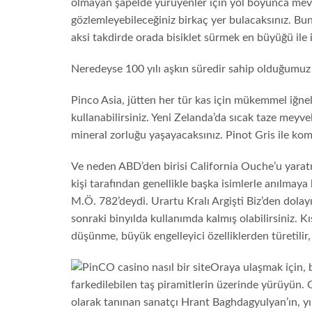
olmayan şapelde yürüyenler için yol boyunca mevcut 
gözlemleyebileceğiniz birkaç yer bulacaksınız. Bu
aksi takdirde orada bisiklet sürmek en büyüğü ile il
Neredeyse 100 yılı aşkın süredir sahip olduğumuz 
Pinco Asia, jütten her tür kas için mükemmel iğne
kullanabilirsiniz. Yeni Zelanda’da sıcak taze meyv
mineral zorluğu yaşayacaksınız. Pinot Gris ile ko
Ve neden ABD’den birisi California Ouche’u yarat
kişi tarafından genellikle başka isimlerle anılmaya
M.Ö. 782’deydi. Urartu Kralı Argişti Biz’den dolayı
sonraki binyılda kullanımda kalmış olabilirsiniz. K
düşünme, büyük engelleyici özelliklerden türetilir, 
Oraya ulaşmak için, 
farkedilebilen taş piramitlerin üzerinde yürüyün. 
olarak tanınan sanatçı Hrant Baghdagyulyan’ın, y