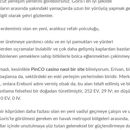
yerleşim yerlerini görebilirsiniz. Goris’i en iyi şekilde
nların arasında yakındaki yamaçlarda uzun bir yürüyüş yapmak ge
gili olarak şehri gözlemler.
erdemimiz olan en yeni, aralıksız refah yolculuğu,
ler üretmeye yardımcı oldu ve en iyi pamukları ve yünleri
elerden sıçramalar bulabilir ve çok daha gelişmiş kaplardan bazıla
mbinlenen yemeklere sahip bitkilerle bolca eğlenmekten çekinmey
madı, kesinlikle
PinCO casino nasıl bir site
bilmiyorum. Erivan, b
 başlansa da, sektördeki en eski yerleşim yerlerinden biridir. Merk
, onlara Erebuni adını vermiş olsak da, bu alan telafi edilmiş ve bi
ısıtlama felsefesi bir doğadan türetilmiştir, 252 EV, 29 IV; en düş
0 EV, 0 IV.
bir köprüden daha fazlası olan en yeni vadiyi geçmeye çalışın ve 
Goris’te görülmesi gereken en havalı metropol bölgeleri arasında, 
ıllar içinde unutulmaya yüz tutan geleneksel bir güçlendirmeye 