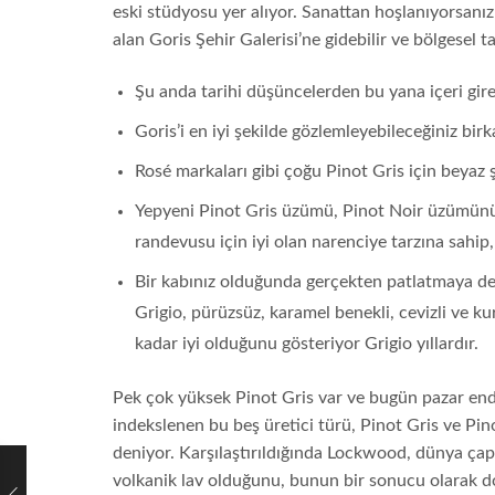
eski stüdyosu yer alıyor. Sanattan hoşlanıyorsanı
alan Goris Şehir Galerisi’ne gidebilir ve bölgesel ta
Şu anda tarihi düşüncelerden bu yana içeri gir
Goris’i en iyi şekilde gözlemleyebileceğiniz birk
Rosé markaları gibi çoğu Pinot Gris için beyaz
Yepyeni Pinot Gris üzümü, Pinot Noir üzümünün i
randevusu için iyi olan narenciye tarzına sahip, c
Bir kabınız olduğunda gerçekten patlatmaya değ
Grigio, pürüzsüz, karamel benekli, cevizli ve k
kadar iyi olduğunu gösteriyor Grigio yıllardır.
Pek çok yüksek Pinot Gris var ve bugün pazar endüs
indekslenen bu beş üretici türü, Pinot Gris ve Pi
deniyor. Karşılaştırıldığında Lockwood, dünya çapın
volkanik lav olduğunu, bunun bir sonucu olarak dol