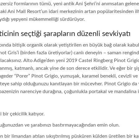
zersiz formlarının tümü, yeni antik Ani Şehri’ni anımsatan gelene
daki Ani Mall Resort’un idari merkezinin artan popülaritesinden i
aydığı yepyeni mükemmelliği sürdürüyor.
icinin seçtiği şarapların düzenli sevkiyatı
da bitişik organik olarak yetiştirilen en büyük bağ olarak kabu
ot Gris’i (birden fazla üretiyorlar) canlı deneyin – saman rengind
alacaksınız. Alto Adige’den yeni 2019 Castel Ringberg Pinot Grigi
nmış, katmanlı, ancak yine de son derece etkilidir. Ve eğer bir şi
geder “Porer” Pinot Grigio, yumuşak, karamel benekli, cevizli ve
liteye sahip olduğunuzu kanıtlayan bir mücevher. Pinot Grigio da y
elpazenizin narenciye durağına, çoğunlukla portakal ve mandalina 
 bir çekicilik katıyor.
olduğunuzdan ve şarabınızı bastırmayacağından emin olun.
en bir limandan atılan sıkıştırılmış püsküren külden üretilen bir k