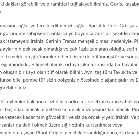
 dağları görebilir ve piramitleri tuğlalayabilirsiniz. Goris, kasab
r.
asını sağlar ve tercih edilmenizi sağlar. Spesifik Pinot Gris şara
ir görünüme sahipseniz, onlarca yıl boyunca zarif bir şekilde olabil
mak istemeyebilirsiniz. Serinin Fransa menşeli olması nedeniyle, P
z aylarının pek sıcak olmadığı ve çok fazla zamanın olduğu, serin
leri temelde bu görünümlerin her ikisine de bölünmüştür ve sonu
 eğilimindedir. Bilimsel olarak, ortaya çıkma sırasında bir havala
n oluşan bir kaya olan tüf olarak bilinir. Aynı taş türü Tavuk’ta ve
nsa bile, pembe tüf sizin bölgenizin ötesinde olağandışıdır ve E
rebilirsiniz.
ük eylemler hakkında sizi bilgilendirecek ve etrafı saran saflığı g
nı başından alacak, elbette sizin de aklınızı başınızdan alacak. Pi
ine yetecek kadar tam gövdelidir ve siz de ördek yiyebilirsiniz. Ve 
insanlar da dahil olmak üzere sığır etinin kurtarılması veya
nını da taşıyan Pinot Grigio, genellikle sanıldığından çok daha g