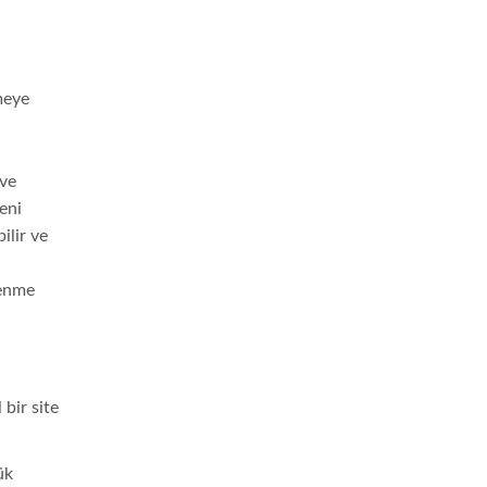
emeye
 ve
eni
ilir ve
lenme
ük