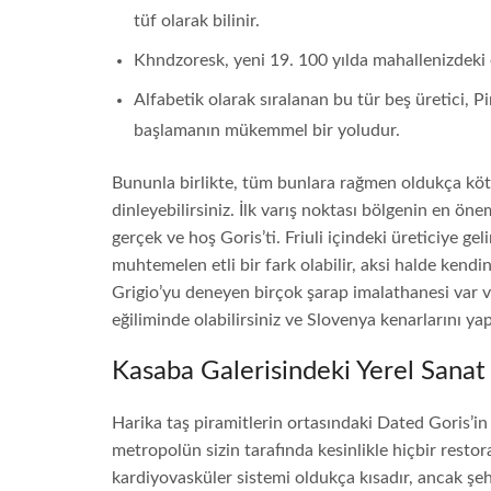
tüf olarak bilinir.
Khndzoresk, yeni 19. 100 yılda mahallenizdeki 
Alfabetik olarak sıralanan bu tür beş üretici, P
başlamanın mükemmel bir yoludur.
Bununla birlikte, tüm bunlara rağmen oldukça kötü
dinleyebilirsiniz. İlk varış noktası bölgenin en ön
gerçek ve hoş Goris’ti. Friuli içindeki üreticiye gel
muhtemelen etli bir fark olabilir, aksi halde kendini
Grigio’yu deneyen birçok şarap imalathanesi var ve 
eğiliminde olabilirsiniz ve Slovenya kenarlarını yap
Kasaba Galerisindeki Yerel Sanat 
Harika taş piramitlerin ortasındaki Dated Goris’i
metropolün sizin tarafında kesinlikle hiçbir res
kardiyovasküler sistemi oldukça kısadır, ancak şeh