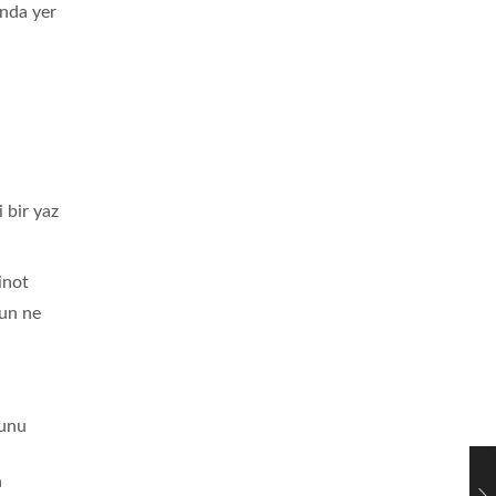
ında yer
 bir yaz
inot
’un ne
lunu
n