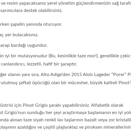
z ve resim yapacaksanız yerel yönetim güçlendirmenizin sağ taraf
sarımcılara destek olabilirsiniz.
erken şapelin yanında oturuyor.
aç yer bulacaksınız.
 şarap bardağı uygundur.
yi bir mutasyonudur (Bu, kesinlikle taze mor!), genellikle çekici
anlandırıcı, lezzetli, hafif bir şaraptır.
er olanın yanı sıra, Alto Adige’den 2015 Alois Lageder “Porer” P
urutulmuş şeftali öpücüğü olan bir mücevher, büyük kaliteli Pinot
trisi için Pinot Grigio şarabı yapabilirsiniz. Alfabetik olarak
not Grigio’nun sunduğu her şeyi araştırmaya başlamanın en iyi yo
da alınan taze siyah renkli lav taşlarının bazalt veya zor kristalli
aşımın azaldığını ve çeşitli plajiyoklaz ve piroksen minerallerini