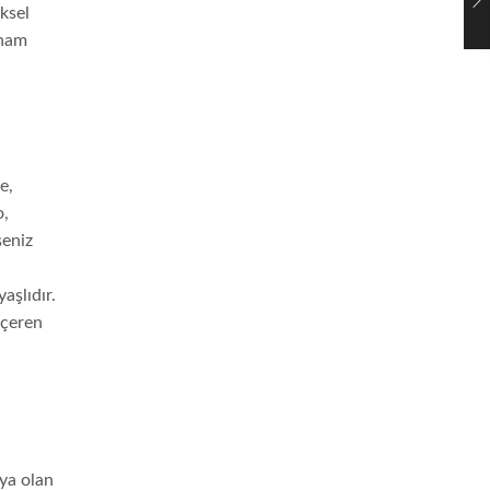
ksel
lham
l
e,
o,
şeniz
aşlıdır.
içeren
aya olan