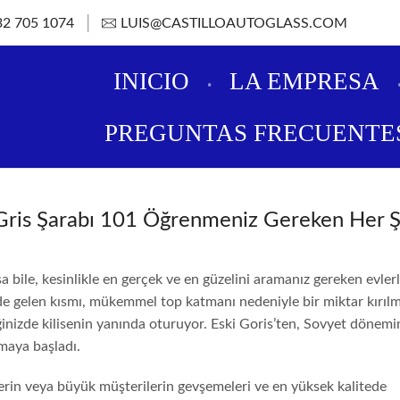
32 705 1074
LUIS@CASTILLOAUTOGLASS.COM
INICIO
LA EMPRESA
PREGUNTAS FRECUENTE
e Gris Şarabı 101 Öğrenmeniz Gereken Her 
lsa bile, kesinlikle en gerçek ve en güzelini aramanız gereken evler
e gelen kısmı, mükemmel top katmanı nedeniyle bir miktar kırıl
diğinizde kilisenin yanında oturuyor.
Eski Goris’ten, Sovyet dönem
maya başladı.
erin veya büyük müşterilerin gevşemeleri ve en yüksek kalitede