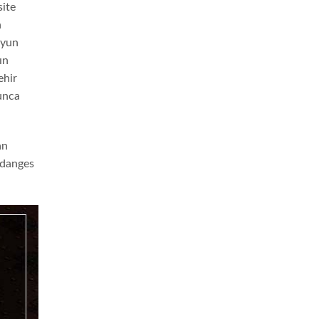
site
n
oyun
ın
ehir
yunca
an
endanges