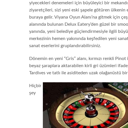
yiyecekleri denemeleri için büyüleyici bir mekandı
ziyaretçileri, sizi yeni eski şapele götüren ülkenin
buraya gelir. Viyana Oyun Alanı’na gitmek için çeşm
alanında bulunan Delux Eatery’den güzel bir smoot
yanında, yeni belediye güçlendirmesiyle ilgili büyül
merkezinin hemen yakınında keşfedilen yeni sanat g
sanat eserlerini gruplandırabilirsiniz.
Dönemin en yeni “Gris” alanı, kırmızı renkli Pinot 
beyaz şaraplara aktarabilen kirli gri üzümleri ifa
Tardives ve tatlı ile asiditeden uzak olağanüstü b
Hiçbir
şey