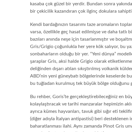
kasaba çok güzel bir yerdir. Bundan sonra yakındaki
bir çekicilik kazandıran çok ilginç dokulara sahipti
Kendi bardağınızın tasarımı taze aromaların toplanm
varsa, özellikle geç hasat edilmişse ve daha tatlı b
bazıları anında neşe için tasarlanmıştır ve boşalt
Gris/Grigio çoğunlukla her yere kök salıyor, bu ya
sonbaharların olduğu bir yer. “Yeni dünya” model
şaraplar Gris, aksi halde Grigio olarak etiketlenme
deliğinden dışarı atılan sıkıştırılmış volkanik külde
ABD’nin yeni güneybatı bölgelerinde keselerde bulu
bu tuğladan kurulmuş tek büyük bölge olduğunu gö
Bu rehber, Goris’te gerçekleştirebileceğiniz en büy
kolaylaştıracak ve tarihi manzaralar hepimizin aklı
ayrıca kümes hayvanları, tavuk gibi sığır eti teklif
(diğer adıyla İtalyan antipastisi) beri desteklenen 
baharatlanması ilahi. Aynı zamanda Pinot Gris unva