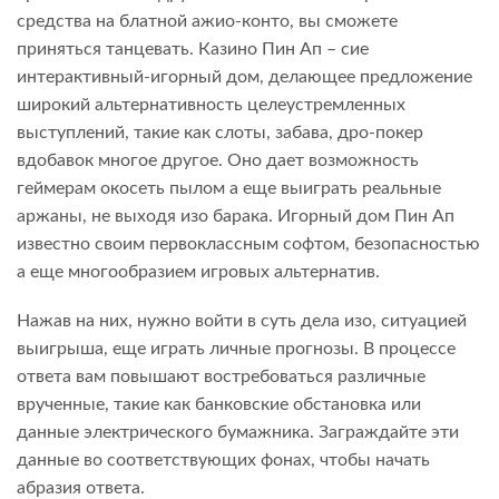
средства на блатной ажио-конто, вы сможете
приняться танцевать. Казино Пин Ап – сие
интерактивный-игорный дом, делающее предложение
широкий альтернативность целеустремленных
выступлений, такие как слоты, забава, дро-покер
вдобавок многое другое.
Оно дает возможность
геймерам окосеть пылом а еще выиграть реальные
аржаны, не выходя изо барака. Игорный дом Пин Ап
известно своим первоклассным софтом, безопасностью
а еще многообразием игровых альтернатив.
Нажав на них, нужно войти в суть дела изо, ситуацией
выигрыша, еще играть личные прогнозы. В процессе
ответа вам повышают востребоваться различные
врученные, такие как банковские обстановка или
данные электрического бумажника. Заграждайте эти
данные во соответствующих фонах, чтобы начать
абразия ответа.