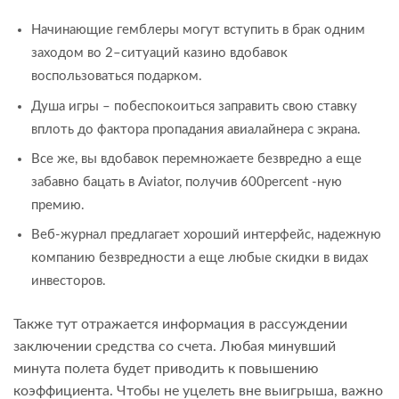
Начинающие гемблеры могут вступить в брак одним
заходом во 2–ситуаций казино вдобавок
воспользоваться подарком.
Душа игры – побеспокоиться заправить свою ставку
вплоть до фактора пропадания авиалайнера с экрана.
Все же, вы вдобавок перемножаете безвредно а еще
забавно бацать в Aviator, получив 600percent -ную
премию.
Веб-журнал предлагает хороший интерфейс, надежную
компанию безвредности а еще любые скидки в видах
инвесторов.
Также тут отражается информация в рассуждении
заключении средства со счета. Любая минувший
минута полета будет приводить к повышению
коэффициента. Чтобы не уцелеть вне выигрыша, важно