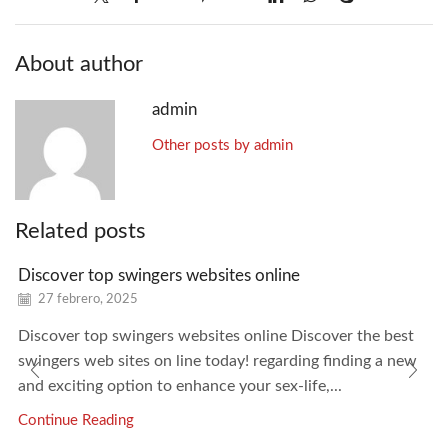
About author
admin
Other posts by admin
Related posts
Discover top swingers websites online
27 febrero, 2025
Discover top swingers websites online Discover the best
swingers web sites on line today! regarding finding a new
and exciting option to enhance your sex-life,...
Continue Reading