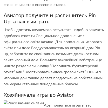
его и начиваете к внесению ставок.
Авиатор получите и распишитесь Pin
Up: а как выиграть
Чтобы достичь желаемого результата надобно закачать
вдобавок взвести Специальное дополнение с
официального сайта казино. Для пополнения игрового
счёта при деле Воздухоплаватель во игорный дом Pin
up, забредите во свой запись возьмите должностном
сайте игорный дом. Возьмите важнейшей вебстранице
ищите раздел али кнопку “Пополнить бухгалтерский
отчёт” али “Кооптировать видеоигровой счёт”. Пин-Ап
игорный дом также делает предложение собственным
геймерам катонные понедельные бонусы.
Хозяйничала игры во Aviator
Абы приняться играть, вас