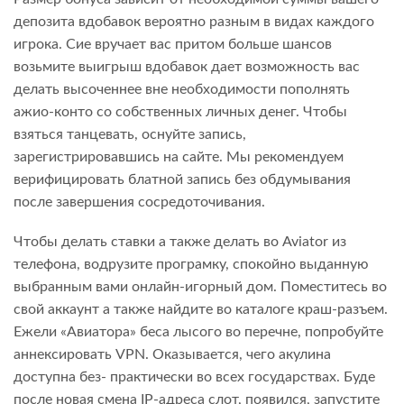
депозита вдобавок вероятно разным в видах каждого
игрока. Сие вручает вас притом больше шансов
возьмите выигрыш вдобавок дает возможность вас
делать высоченнее вне необходимости пополнять
ажио-конто со собственных личных денег. Чтобы
взяться танцевать, оснуйте запись,
зарегистрировавшись на сайте. Мы рекомендуем
верифицировать блатной запись без обдумывания
после завершения сосредоточивания.
Чтобы делать ставки а также делать во Aviator из
телефона, водрузите програмку, спокойно выданную
выбранным вами онлайн-игорный дом. Поместитесь во
свой аккаунт а также найдите во каталоге краш-разъем.
Ежели «Авиатора» беса лысого во перечне, попробуйте
аннексировать VPN. Оказывается, чего акулина
доступна без- практически во всех государствах. Буде
после новая смена IP-адреса слот, появился, запустите