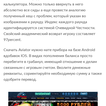
калькулятора. Можно только ввернуть в него
абсолютно все сиды а еще провести аналогию
полученный хеш с проблем, который указан во
изображении к раунду. Индекс каждого раунда
идентифицируется системой Очевидной Честности.
Свойский академический возврат игроку составляет
97percent.
Скачать Aviator нужно нате прибора на базе Android
вдобавок IOS. В видах пополнения баланса просто
перебегите в грабанул, имеющий отношение к делам
связанным с игровым счетом. Вколите денежные
реквизиты, сориентируйте необходимую сумму а также
одобрите перевод.