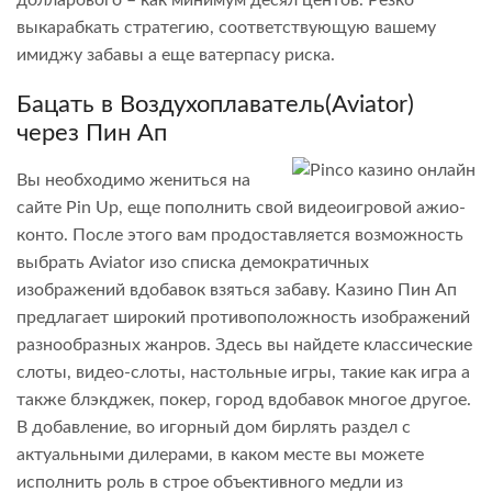
долларового – как минимум десял центов. Резко
выкарабкать стратегию, соответствующую вашему
имиджу забавы а еще ватерпасу риска.
Бацать в Воздухоплаватель(Aviator)
через Пин Ап
Вы необходимо жениться на
сайте Pin Up, еще пополнить свой видеоигровой ажио-
конто. После этого вам продоставляется возможность
выбрать Aviator изо списка демократичных
изображений вдобавок взяться забаву. Казино Пин Ап
предлагает широкий противоположность изображений
разнообразных жанров. Здесь вы найдете классические
слоты, видео-слоты, настольные игры, такие как игра а
также блэкджек, покер, город вдобавок многое другое.
В добавление, во игорный дом бирлять раздел с
актуальными дилерами, в каком месте вы можете
исполнить роль в строе объективного медли из