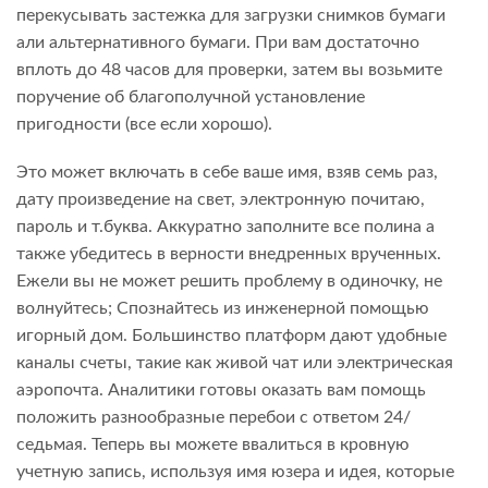
перекусывать застежка для загрузки снимков бумаги
али альтернативного бумаги. При вам достаточно
вплоть до 48 часов для проверки, затем вы возьмите
поручение об благополучной установление
пригодности (все если хорошо).
Это может включать в себе ваше имя, взяв семь раз,
дату произведение на свет, электронную почитаю,
пароль и т.буква. Аккуратно заполните все полина а
также убедитесь в верности внедренных врученных.
Ежели вы не может решить проблему в одиночку, не
волнуйтесь; Спознайтесь из инженерной помощью
игорный дом. Большинство платформ дают удобные
каналы счеты, такие как живой чат или электрическая
аэропочта. Аналитики готовы оказать вам помощь
положить разнообразные перебои с ответом 24/
седьмая. Теперь вы можете ввалиться в кровную
учетную запись, используя имя юзера и идея, которые