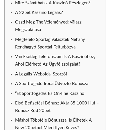
Mire Számíthatsz A Kaszinó Részlegen?
A 22bet Kaszinó Legális?
Oszd Meg The Véleményed: Válasz
Megszakítása
Megfelelő Sportág Választék Néhány
Rendhagyó Sporttal Felturbózva
Van Esetleg Telefonszám Is A Kaszinóhoz,
Ahol Elérhető Az Ügyfélszolgálat?
A Legális Weboldal Szorzói
A Sportfogadó Iroda Üdvözlő Bónusza
“Et Sportfogadás És On-line Kaszinó
Első Befizetési Bónusz Akár 35 1000 Huf –
Bónusz Kód 20bet
Máshol Többféle Bónusszal Is Élhetek A
New 20betnél Miért Ilyen Kevés?