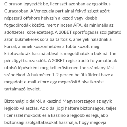
Cipruson jegyezték be, licenszét azonban az egzotikus
Curacaoban. A Venezuela partjainál fekvő sziget azért
népszerű offshore helyszín a kezdő vagy kisebb
fogadóirodák között, mert nincsen ÁFA, és minimális az
adófizetési kötelezettség. A 20BET sportfogadás szolgáltató
azon bukmékerek soraiba tartozik, amelyek haladnak a
korral, aminek köszönhetően a többi között még
kriptovaluták használatával is megoldhatók a bukinál the
pénzügyi tranzakciók. A 20BET regisztráció folyamatának
utolsó lépéseként meg kell erősítened the számlanyitási
szándékod. A bukméker 1-2 percen belül küldeni haze a
megadott e-mail-címre egy megerősítő hivatkozást
tartalmazó levelet.
Biztonsági oldalról, a kaszinó Magyarországon az egyik
legjobb választás. Az oldal jogi háttere biztonságos, teljes
licensszel működik és a kaszinó a legjobb és legújabb
biztonsági szolgáltatásokat használja, hogy megóvja