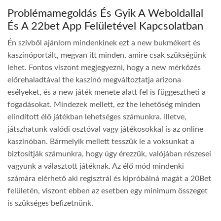
Problémamegoldás És Gyik A Weboldallal
És A 22bet App Felületével Kapcsolatban
Én szívből ajánlom mindenkinek ezt a new bukmékert és
kaszinóportált, megvan itt minden, amire csak szükségünk
lehet. Fontos viszont megjegyezni, hogy a new mérkőzés
előrehaladtával the kaszinó megváltoztatja arizona
esélyeket, és a new játék menete alatt fel is függesztheti a
fogadásokat. Mindezek mellett, ez the lehetőség minden
elindított élő játékban lehetséges számunkra. Illetve,
játszhatunk valódi osztóval vagy játékosokkal is az online
kaszinóban. Bármelyik mellett tesszük le a voksunkat a
biztosítják számunkra, hogy úgy érezzük, valójában részesei
vagyunk a választott játéknak. Az élő mód mindenki
számára elérhető aki regisztrál és kipróbálná magát a 20Bet
felületén, viszont ebben az esetben egy minimum összeget
is szükséges befizetnünk.