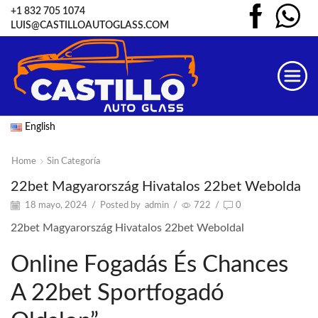
+1 832 705 1074
LUIS@CASTILLOAUTOGLASS.COM
English
Home
Sin Categoría
22bet Magyarország Hivatalos 22bet Webolda
18 mayo, 2024
/
Posted by
admin
/
722
/
0
22bet Magyarország Hivatalos 22bet Weboldal
Online Fogadás És Chances
A 22bet Sportfogadó