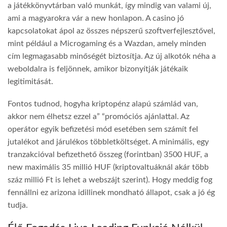
a játékkönyvtárban való munkát, így mindig van valami új,
ami a magyarokra vár a new honlapon. A casino jó
kapcsolatokat ápol az összes népszerű szoftverfejlesztővel,
mint például a Microgaming és a Wazdan, amely minden
cím legmagasabb minőségét biztosítja. Az új alkotók néha a
weboldalra is feljönnek, amikor bizonyítják játékaik
legitimitását.
Fontos tudnod, hogyha kriptopénz alapú számlád van,
akkor nem élhetsz ezzel a” “promóciós ajánlattal. Az
operátor egyik befizetési mód esetében sem számít fel
jutalékot and járulékos többletköltséget. A minimális, egy
tranzakcióval befizethető összeg (forintban) 3500 HUF, a
new maximális 35 millió HUF (kriptovaltuáknál akár több
száz millió Ft is lehet a webszájt szerint). Hogy meddig fog
fennállni ez arizona idillinek mondható állapot, csak a jó ég
tudja.