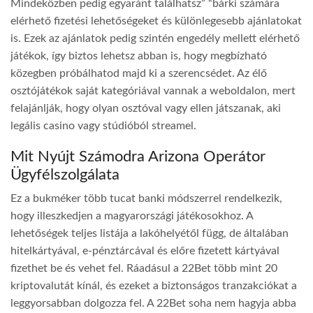
Mindeközben pedig egyaránt találhatsz” “bárki számára
elérhető fizetési lehetőségeket és különlegesebb ajánlatokat
is. Ezek az ajánlatok pedig szintén engedély mellett elérhető
játékok, így biztos lehetsz abban is, hogy megbízható
közegben próbálhatod majd ki a szerencsédet. Az élő
osztójátékok saját kategóriával vannak a weboldalon, mert
felajánlják, hogy olyan osztóval vagy ellen játszanak, aki
legális casino vagy stúdióból streamel.
Mit Nyújt Számodra Arizona Operátor
Ügyfélszolgálata
Ez a bukméker több tucat banki módszerrel rendelkezik,
hogy illeszkedjen a magyarországi játékosokhoz. A
lehetőségek teljes listája a lakóhelyétől függ, de általában
hitelkártyával, e-pénztárcával és előre fizetett kártyával
fizethet be és vehet fel. Ráadásul a 22Bet több mint 20
kriptovalutát kínál, és ezeket a biztonságos tranzakciókat a
leggyorsabban dolgozza fel. A 22Bet soha nem hagyja abba