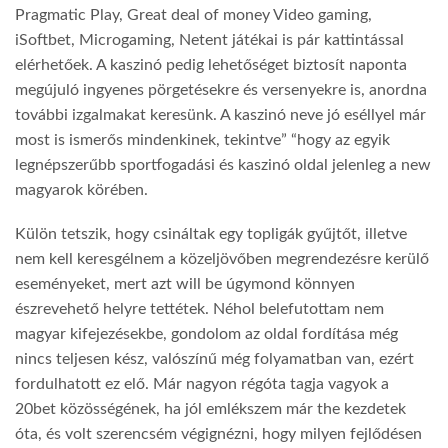
Pragmatic Play, Great deal of money Video gaming,
iSoftbet, Microgaming, Netent játékai is pár kattintással
elérhetőek. A kaszinó pedig lehetőséget biztosít naponta
megújuló ingyenes pörgetésekre és versenyekre is, anordna
további izgalmakat keresünk. A kaszinó neve jó eséllyel már
most is ismerős mindenkinek, tekintve” “hogy az egyik
legnépszerűbb sportfogadási és kaszinó oldal jelenleg a new
magyarok körében.
Külön tetszik, hogy csináltak egy topligák gyűjtőt, illetve
nem kell keresgélnem a közeljövőben megrendezésre kerülő
eseményeket, mert azt will be úgymond könnyen
észrevehető helyre tettétek. Néhol belefutottam nem
magyar kifejezésekbe, gondolom az oldal fordítása még
nincs teljesen kész, valószínű még folyamatban van, ezért
fordulhatott ez elő. Már nagyon régóta tagja vagyok a
20bet közösségének, ha jól emlékszem már the kezdetek
óta, és volt szerencsém végignézni, hogy milyen fejlődésen