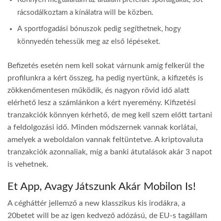
rácsodálkoztam a kínálatra will be közben.
A sportfogadási bónuszok pedig segíthetnek, hogy
könnyedén tehessük meg az első lépéseket.
Befizetés esetén nem kell sokat várnunk amíg felkerül the
profilunkra a kért összeg, ha pedig nyertünk, a kifizetés is
zökkenőmentesen működik, és nagyon rövid idő alatt
elérhető lesz a számlánkon a kért nyeremény. Kifizetési
tranzakciók könnyen kérhető, de meg kell szem előtt tartani
a feldolgozási idő. Minden módszernek vannak korlátai,
amelyek a weboldalon vannak feltüntetve. A kriptovaluta
tranzakciók azonnaliak, míg a banki átutalások akár 3 napot
is vehetnek.
Et App, Avagy Játszunk Akár Mobilon Is!
A cégháttér jellemző a new klasszikus kis irodákra, a
20betet will be az igen kedvező adózású, de EU-s tagállam