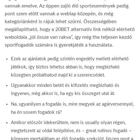
vannak emelve. Az éppen zajló élő sportesemények pedig
pont szem előtt vannak a weblap közepén, és még
kategóriánként is rájuk lehet szűrni. Összességében
megállapítható, hogy a 20BET alternatív link nélkül elérhető
weboldala „jól össze van rakva”, így még the teljesen kezdő
sportfogadók számára is gyerekjáték a használata.
Ezek az ajánlatok pedig szintén engedély mellett elérhető
játékok, így biztos lehetsz abban is, hogy megbízható
közegben próbálhatod majd ki a szerencsédet.
Ugyanakkor minden betét és kifizetés megbízható és
ingyenes, még akkor is, ha egy kis összeget utal át.
Na, ugyanilyen a fogadás is, mire megyek az agárversennyel,
ha én sosem fogadok rá?
Amikor először idekerültem, nem is usually olyan régen,
megtetszett az oldal felépítése, és – great rutinos fogadó –
könnyen megtaláltam az élő fogadás szekciót, hiszen pont a