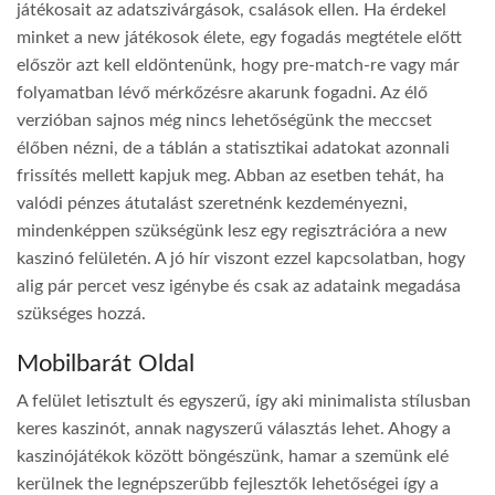
játékosait az adatszivárgások, csalások ellen. Ha érdekel
minket a new játékosok élete, egy fogadás megtétele előtt
először azt kell eldöntenünk, hogy pre-match-re vagy már
folyamatban lévő mérkőzésre akarunk fogadni. Az élő
verzióban sajnos még nincs lehetőségünk the meccset
élőben nézni, de a táblán a statisztikai adatokat azonnali
frissítés mellett kapjuk meg. Abban az esetben tehát, ha
valódi pénzes átutalást szeretnénk kezdeményezni,
mindenképpen szükségünk lesz egy regisztrációra a new
kaszinó felületén. A jó hír viszont ezzel kapcsolatban, hogy
alig pár percet vesz igénybe és csak az adataink megadása
szükséges hozzá.
Mobilbarát Oldal
A felület letisztult és egyszerű, így aki minimalista stílusban
keres kaszinót, annak nagyszerű választás lehet. Ahogy a
kaszinójátékok között böngészünk, hamar a szemünk elé
kerülnek the legnépszerűbb fejlesztők lehetőségei így a