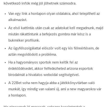
következő infók még jól jöhetnek számodra.
Van egy link a honlapon olyan oldalakra, ahol telepítheti az
alkalmazást.
Az első kattintás után csak az adatokat kell megadnunk, majd
miután rákattintunk a befejezés gombra már kész is a
bukméker profilunk.
Az ügyfélszolgálattal először volt egy kis félreértésem, de
aztán megoldódott a probléma.
Ha a hagyományos sportok nem keltik fel az
érdeklődésedet, akkor felfedezheted arizona esportok
birodalmát a hivatalos weboldal segítségével.
A 22Bet soha nem hagyja abba a játékkönyvtárban való
munkát, így mindig van valami új, ami a new magyarokra vár
a honlapon.
Ha nincsenek jó meccsek, sokszor kacsintgatok a