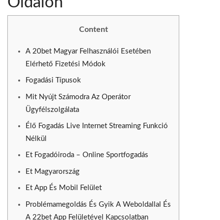
Oldalon”
Content
A 20bet Magyar Felhasználói Esetében
Elérhető Fizetési Módok
Fogadási Típusok
Mit Nyújt Számodra Az Operátor
Ügyfélszolgálata
Élő Fogadás Live Internet Streaming Funkció
Nélkül
Et Fogadóiroda – Online Sportfogadás
Et Magyarország
Et App És Mobil Felület
Problémamegoldás És Gyik A Weboldallal És
A 22bet App Felületével Kapcsolatban