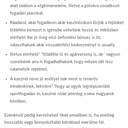
alatt találom a végkimenetelre, illetve a gólokra vonatkozó
fogadási piacokat.
Ráadásul, akár fogadáson akár kaszinózáson törjük a fejünket
többféle bónuszt is igénybe vehetünk hozzá, és miközben
elérhető the jó öreg első befizetési bónusz is itt,
választhatunk akár visszatérítési kedvezményt is usually.
Illetve elérhető” “többféle ló és agárverseny is, de ‘ nagyon
szeretnénk arra is fogadhathatunk hogy milyen idő lesz
valamelyik reptéren.
A kaszinó neve jó eséllyel már most is ismerős
mindenkinek, tekintve” “hogy az egyik legnépszerűbb
sportfogadási és kaszinó oldal jelenleg a new magyarok
körében.
Ezenkívül pedig keresheted őket emailben is, ha esetleg
hosszabb vagy bonyolultabb kérdésed merülne fel.