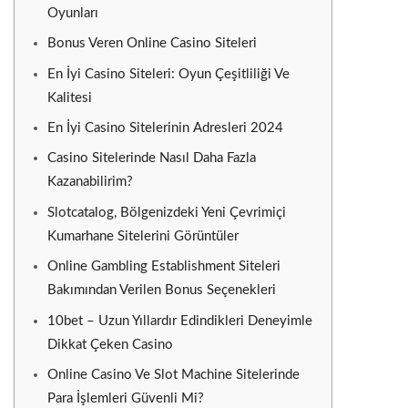
Oyunları
Bonus Veren Online Casino Siteleri
En İyi Casino Siteleri: Oyun Çeşitliliği Ve
Kalitesi
En İyi Casino Sitelerinin Adresleri 2024
Casino Sitelerinde Nasıl Daha Fazla
Kazanabilirim?
Slotcatalog, Bölgenizdeki Yeni Çevrimiçi
Kumarhane Sitelerini Görüntüler
Online Gambling Establishment Siteleri
Bakımından Verilen Bonus Seçenekleri
10bet – Uzun Yıllardır Edindikleri Deneyimle
Dikkat Çeken Casino
Online Casino Ve Slot Machine Sitelerinde
Para İşlemleri Güvenli Mi?