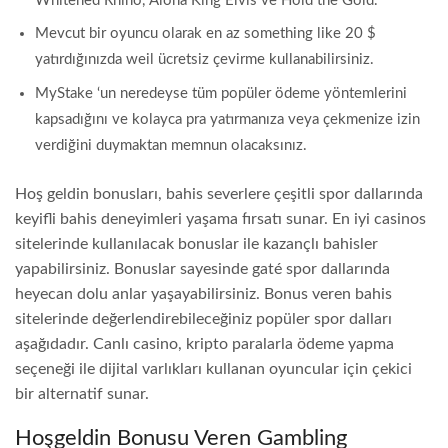
Whitened Rhino, Aloha King Elvis ve Hold the Gold.
Mevcut bir oyuncu olarak en az something like 20 $
yatırdığınızda weil ücretsiz çevirme kullanabilirsiniz.
MyStake ‘un neredeyse tüm popüler ödeme yöntemlerini
kapsadığını ve kolayca pra yatırmanıza veya çekmenize izin
verdiğini duymaktan memnun olacaksınız.
Hoş geldin bonusları, bahis severlere çeşitli spor dallarında
keyifli bahis deneyimleri yaşama fırsatı sunar. En iyi casinos
sitelerinde kullanılacak bonuslar ile kazançlı bahisler
yapabilirsiniz. Bonuslar sayesinde gaté spor dallarında
heyecan dolu anlar yaşayabilirsiniz. Bonus veren bahis
sitelerinde değerlendirebileceğiniz popüler spor dalları
aşağıdadır. Canlı casino, kripto paralarla ödeme yapma
seçeneği ile dijital varlıkları kullanan oyuncular için çekici
bir alternatif sunar.
Hoşgeldin Bonusu Veren Gambling