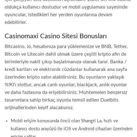
oldukça kullanıcı dostudur ve mobil uygulaması sayesinde
oyuncular, istedikleri her yerden oyunlarına devam
edebilirler.
Casinomaxi Casino Sitesi Bonusları
Bitcasino. io, hesabınıza para yüklemenize ve BNB, Tether,
Bitcoin ve Litecoin dahil olmak üzere çeşitli kripto afin de
birimleriyle nakit çıkışı başlatmanıza olanak tanır. Banka /
kredi kartları ve elektronik cüzdanlar kullanarak ana sayfa
üzerinden kripto satın alabilirsiniz. Bu oyunların yaklaşık
%90’ı slottur, ancak canlı oyunlar, blackjack, anlık oyunlar
ve daha fazlasına da erişebilirsiniz. Muhtemelen benzersiz
tasarımlara sahip birkaç oyunla temsil edilen Duelbits
orijinallerinden keyif alacaksınız.
Mobil erişim konusunda öncü olan Shangri La, hızlı ve
kullanıcı dostu arayüzü ile iOS ve Android cihazları üzerinden
erişim sağlar.