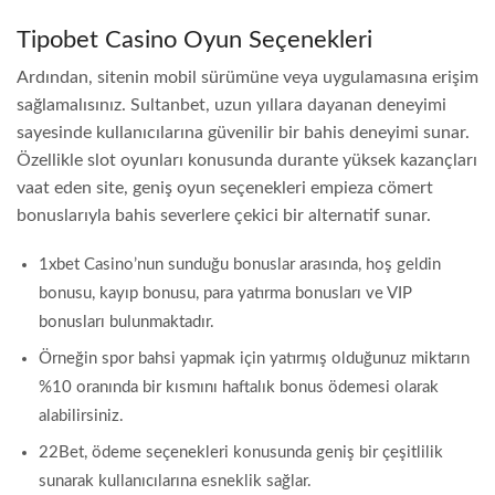
Tipobet Casino Oyun Seçenekleri
Ardından, sitenin mobil sürümüne veya uygulamasına erişim
sağlamalısınız. Sultanbet, uzun yıllara dayanan deneyimi
sayesinde kullanıcılarına güvenilir bir bahis deneyimi sunar.
Özellikle slot oyunları konusunda durante yüksek kazançları
vaat eden site, geniş oyun seçenekleri empieza cömert
bonuslarıyla bahis severlere çekici bir alternatif sunar.
1xbet Casino’nun sunduğu bonuslar arasında, hoş geldin
bonusu, kayıp bonusu, para yatırma bonusları ve VIP
bonusları bulunmaktadır.
Örneğin spor bahsi yapmak için yatırmış olduğunuz miktarın
%10 oranında bir kısmını haftalık bonus ödemesi olarak
alabilirsiniz.
22Bet, ödeme seçenekleri konusunda geniş bir çeşitlilik
sunarak kullanıcılarına esneklik sağlar.