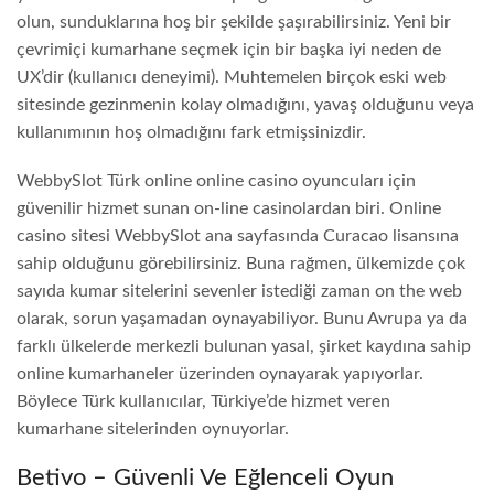
olun, sunduklarına hoş bir şekilde şaşırabilirsiniz. Yeni bir
çevrimiçi kumarhane seçmek için bir başka iyi neden de
UX’dir (kullanıcı deneyimi). Muhtemelen birçok eski web
sitesinde gezinmenin kolay olmadığını, yavaş olduğunu veya
kullanımının hoş olmadığını fark etmişsinizdir.
WebbySlot Türk online online casino oyuncuları için
güvenilir hizmet sunan on-line casinolardan biri. Online
casino sitesi WebbySlot ana sayfasında Curacao lisansına
sahip olduğunu görebilirsiniz. Buna rağmen, ülkemizde çok
sayıda kumar sitelerini sevenler istediği zaman on the web
olarak, sorun yaşamadan oynayabiliyor. Bunu Avrupa ya da
farklı ülkelerde merkezli bulunan yasal, şirket kaydına sahip
online kumarhaneler üzerinden oynayarak yapıyorlar.
Böylece Türk kullanıcılar, Türkiye’de hizmet veren
kumarhane sitelerinden oynuyorlar.
Betivo – Güvenli Ve Eğlenceli Oyun