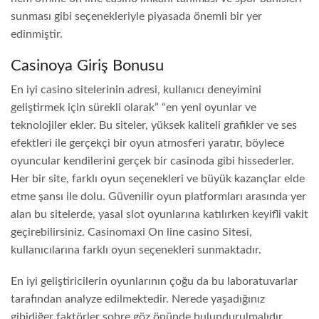
sunması gibi seçenekleriyle piyasada önemli bir yer
edinmiştir.
Casinoya Giriş Bonusu
En iyi casino sitelerinin adresi, kullanıcı deneyimini
geliştirmek için sürekli olarak” “en yeni oyunlar ve
teknolojiler ekler. Bu siteler, yüksek kaliteli grafikler ve ses
efektleri ile gerçekçi bir oyun atmosferi yaratır, böylece
oyuncular kendilerini gerçek bir casinoda gibi hissederler.
Her bir site, farklı oyun seçenekleri ve büyük kazançlar elde
etme şansı ile dolu. Güvenilir oyun platformları arasında yer
alan bu sitelerde, yasal slot oyunlarına katılırken keyifli vakit
geçirebilirsiniz. Casinomaxi On line casino Sitesi,
kullanıcılarına farklı oyun seçenekleri sunmaktadır.
En iyi geliştiricilerin oyunlarının çoğu da bu laboratuvarlar
tarafından analyze edilmektedir. Nerede yaşadığınız
gibidiğer faktörler sobre göz önünde bulundurulmalıdır.