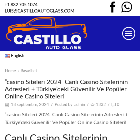
+1 832 705 1074
LUIS@CASTILLOAUTOGLASS.COM
English
Home
Basaribet
“сasino Siteleri 2024 ️ Canlı Casino Sitelerinin
Adresleri + Türkiye’deki Güvenilir Ve Popüler
Online Casino Siteleri
18 septiembre, 2024
/
Posted by
admin
/
1332
/
0
“сasino Siteleri 2024 ️ Canlı Casino Sitelerinin Adresleri +
Türkiye’deki Güvenilir Ve Popüler Online Casino Siteleri!
Canlı Casino Sitelerinin