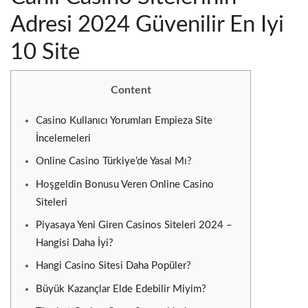
Adresi 2024 Güvenilir En Iyi
10 Site
Content
Casino Kullanıcı Yorumları Empieza Site
İncelemeleri
Online Casino Türkiye’de Yasal Mı?
Hoşgeldin Bonusu Veren Online Casino
Siteleri
Piyasaya Yeni Giren Casinos Siteleri 2024 –
Hangisi Daha İyi?
Hangi Casino Sitesi Daha Popüler?
Büyük Kazançlar Elde Edebilir Miyim?