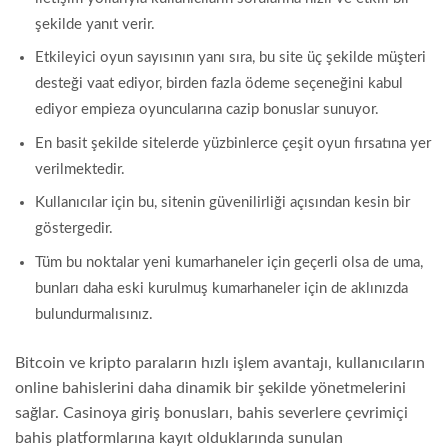
şekilde yanıt verir.
Etkileyici oyun sayısının yanı sıra, bu site üç şekilde müşteri
desteği vaat ediyor, birden fazla ödeme seçeneğini kabul
ediyor empieza oyuncularına cazip bonuslar sunuyor.
En basit şekilde sitelerde yüzbinlerce çeşit oyun fırsatına yer
verilmektedir.
Kullanıcılar için bu, sitenin güvenilirliği açısından kesin bir
göstergedir.
Tüm bu noktalar yeni kumarhaneler için geçerli olsa de uma,
bunları daha eski kurulmuş kumarhaneler için de aklınızda
bulundurmalısınız.
Bitcoin ve kripto paraların hızlı işlem avantajı, kullanıcıların
online bahislerini daha dinamik bir şekilde yönetmelerini
sağlar. Casinoya giriş bonusları, bahis severlere çevrimiçi
bahis platformlarına kayıt olduklarında sunulan