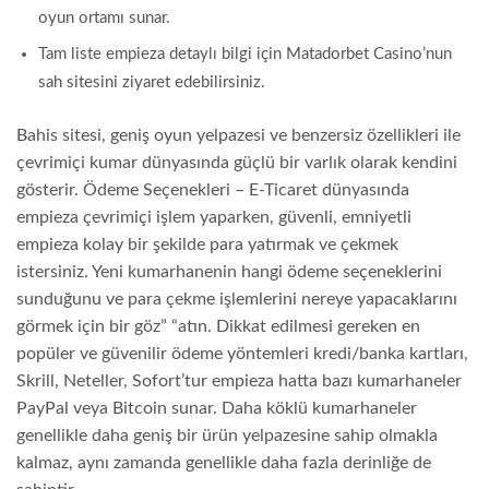
oyun ortamı sunar.
Tam liste empieza detaylı bilgi için Matadorbet Casino’nun
sah sitesini ziyaret edebilirsiniz.
Bahis sitesi, geniş oyun yelpazesi ve benzersiz özellikleri ile
çevrimiçi kumar dünyasında güçlü bir varlık olarak kendini
gösterir. Ödeme Seçenekleri – E-Ticaret dünyasında
empieza çevrimiçi işlem yaparken, güvenli, emniyetli
empieza kolay bir şekilde para yatırmak ve çekmek
istersiniz. Yeni kumarhanenin hangi ödeme seçeneklerini
sunduğunu ve para çekme işlemlerini nereye yapacaklarını
görmek için bir göz” “atın. Dikkat edilmesi gereken en
popüler ve güvenilir ödeme yöntemleri kredi/banka kartları,
Skrill, Neteller, Sofort’tur empieza hatta bazı kumarhaneler
PayPal veya Bitcoin sunar. Daha köklü kumarhaneler
genellikle daha geniş bir ürün yelpazesine sahip olmakla
kalmaz, aynı zamanda genellikle daha fazla derinliğe de