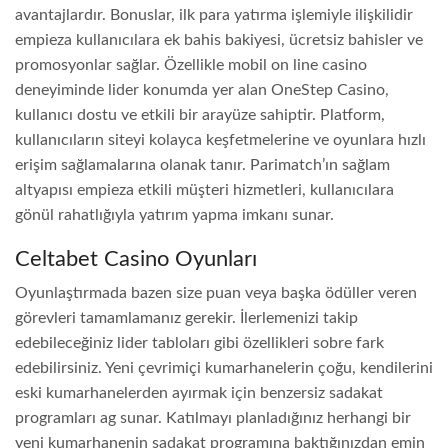
avantajlardır. Bonuslar, ilk para yatırma işlemiyle ilişkilidir
empieza kullanıcılara ek bahis bakiyesi, ücretsiz bahisler ve
promosyonlar sağlar. Özellikle mobil on line casino
deneyiminde lider konumda yer alan OneStep Casino,
kullanıcı dostu ve etkili bir arayüze sahiptir. Platform,
kullanıcıların siteyi kolayca keşfetmelerine ve oyunlara hızlı
erişim sağlamalarına olanak tanır. Parimatch’ın sağlam
altyapısı empieza etkili müşteri hizmetleri, kullanıcılara
gönül rahatlığıyla yatırım yapma imkanı sunar.
Celtabet Casino Oyunları
Oyunlaştırmada bazen size puan veya başka ödüller veren
görevleri tamamlamanız gerekir. İlerlemenizi takip
edebileceğiniz lider tabloları gibi özellikleri sobre fark
edebilirsiniz. Yeni çevrimiçi kumarhanelerin çoğu, kendilerini
eski kumarhanelerden ayırmak için benzersiz sadakat
programları ag sunar. Katılmayı planladığınız herhangi bir
yeni kumarhanenin sadakat programına baktığınızdan emin