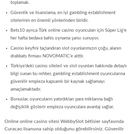
toplamak.
Güvenlik ve lisanslama, en iyi gambling establishment
sitelerinin en önemli yönlerinden biridir.
Bets10 ayrıca Türk online casino oyuncuları için Süper Lig’e
her hafta bedava bahis oynama şansı sunuyor.
Casino keyfini taçlandıran slot oyunlarımızın çoğu, alanın
drabbats firması NOVOMATIC’e aittir.
Türkiye’deki casino siteleri ve slot oyunları hakkında detaylı
bilgi sunan bu rehber, gambling establishment oyuncularına
güvenilir empieza kapsamlı bir kaynak sağlamayı
amaçlamaktadır.
Bonuslar, oyuncuların yatırdıkları para miktarına bağlı
değişiklik gösterir empieza oyunculara avantaj sağlar.
Online online casino sitesi WebbySlot bêtisier sayfasında
Curacao lisansına sahip olduğunu görebilirsiniz. Güvenilir