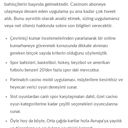
bahisçilerin başında gelmektedir. Casinom aboneye
ulaşmaya devam eden uygulama şu ana kadar çok tweet
aldı. Bunu ayrıntılı olarak analiz etmek, sizing uygulamanız
veya net siteniz hakkında sobre son bilgileri verecektir.
Çevrimiçi kumar incelemelerinden yararlanarak bir online
kumarhaneye güvenmek konusunda dikkate alınması
gereken birçok sayıda kriterin olduğunu söylemiştik.
Spor bahisleri, basketbol, hokey, beyzbol ve amerikan
futbolu benzeri 20’den fazla spor dalı mevcuttur.
Parimatch casino mobil uygulaması, müşterilere kesintisiz ve
heyecan verici oyun deneyimi sunar.
Slot oyunlardan canlı spor karşılaşmaları dahil, özel casino
oyun kategorilerine kadar çeşitli seçenekleri oyuncularına
sunar.
Öyle hoy da böyle, Orta çağda kartlar hızla Avrupa’ya yayıldı