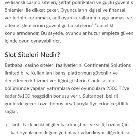
ve lisanslı casino siteleri, şeffaf politikaları ve güçlü güvenlik
önlemleri ile dikkat çeker. Oyuncuların kişisel ve finansal
verilerinin korunması, adil oyun kurallarının uygulanması ve
ödeme işlemlerinin güvenliği, bu sitelerin” “öncelikli
konularındandır. Bu sayede, oyuncular huzur empieza güven
içinde oyun oynayabilirler.
Slot Siteleri Nedir?
Betbaba, casino siteleri faaliyetlerini Continental Solutions
limited b. v. Kullanılan lisans, platformun güvenilir ve
denetlenerek hizmet verdiğini gösterir. Canlı casino
bölümünde yapılan yatırımlara özel oyunculara 2500 TL’ye
kadar %100 hoşgeldin bonusu verir. Sultanbet, belirli
günlerde geçerli özel bonus fırsatlarıyla üyelerine çeşitlilik
sağlar.
Tarihi hakkındaki bilgiler ​​kafa karıştırıcı ve sisli, bazıları Çin’i
kart oyunlarının doğum yeri olarak adlandırıyor, diğerleri ise