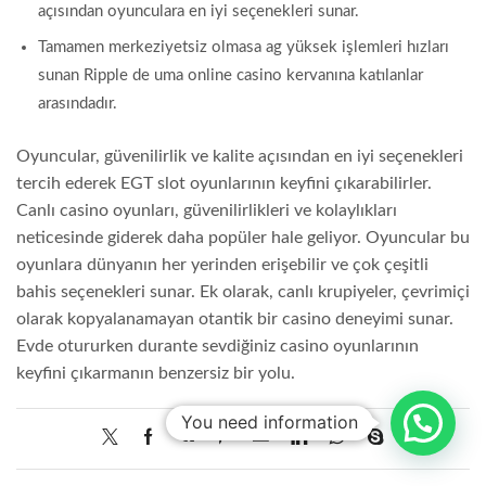
açısından oyunculara en iyi seçenekleri sunar.
Tamamen merkeziyetsiz olmasa ag yüksek işlemleri hızları
sunan Ripple de uma online casino kervanına katılanlar
arasındadır.
Oyuncular, güvenilirlik ve kalite açısından en iyi seçenekleri
tercih ederek EGT slot oyunlarının keyfini çıkarabilirler.
Canlı casino oyunları, güvenilirlikleri ve kolaylıkları
neticesinde giderek daha popüler hale geliyor. Oyuncular bu
oyunlara dünyanın her yerinden erişebilir ve çok çeşitli
bahis seçenekleri sunar. Ek olarak, canlı krupiyeler, çevrimiçi
olarak kopyalanamayan otantik bir casino deneyimi sunar.
Evde otururken durante sevdiğiniz casino oyunlarının
keyfini çıkarmanın benzersiz bir yolu.
You need information