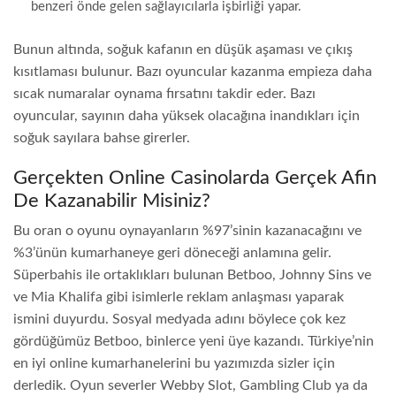
benzeri önde gelen sağlayıcılarla işbirliği yapar.
Bunun altında, soğuk kafanın en düşük aşaması ve çıkış
kısıtlaması bulunur. Bazı oyuncular kazanma empieza daha
sıcak numaralar oynama fırsatını takdir eder. Bazı
oyuncular, sayının daha yüksek olacağına inandıkları için
soğuk sayılara bahse girerler.
Gerçekten Online Casinolarda Gerçek Afin
De Kazanabilir Misiniz?
Bu oran o oyunu oynayanların %97’sinin kazanacağını ve
%3’ünün kumarhaneye geri döneceği anlamına gelir.
Süperbahis ile ortaklıkları bulunan Betboo, Johnny Sins ve
ve Mia Khalifa gibi isimlerle reklam anlaşması yaparak
ismini duyurdu. Sosyal medyada adını böylece çok kez
gördüğümüz Betboo, binlerce yeni üye kazandı. Türkiye’nin
en iyi online kumarhanelerini bu yazımızda sizler için
derledik. Oyun severler Webby Slot, Gambling Club ya da