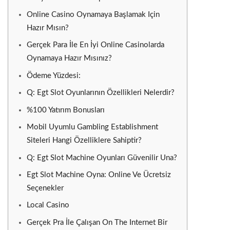
Online Casino Oynamaya Başlamak Için
Hazır Mısın?
Gerçek Para İle En İyi Online Casinolarda
Oynamaya Hazır Mısınız?
Ödeme Yüzdesi:
Q: Egt Slot Oyunlarının Özellikleri Nelerdir?
%100 Yatırım Bonusları
Mobil Uyumlu Gambling Establishment
Siteleri Hangi Özelliklere Sahiptir?
Q: Egt Slot Machine Oyunları Güvenilir Una?
Egt Slot Machine Oyna: Online Ve Ücretsiz
Seçenekler
Local Casino
Gerçek Pra İle Çalışan On The Internet Bir