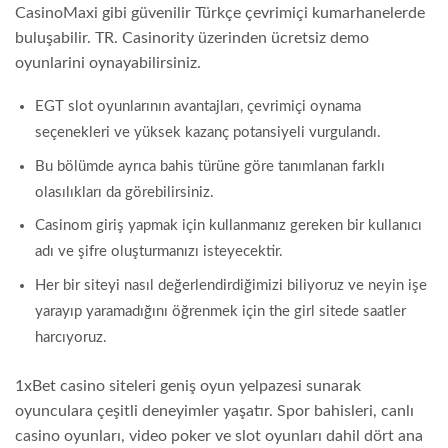
CasinoMaxi gibi güvenilir Türkçe çevrimiçi kumarhanelerde
buluşabilir. TR. Casinority üzerinden ücretsiz demo
oyunlarini oynayabilirsiniz.
EGT slot oyunlarının avantajları, çevrimiçi oynama
seçenekleri ve yüksek kazanç potansiyeli vurgulandı.
Bu bölümde ayrıca bahis türüne göre tanımlanan farklı
olasılıkları da görebilirsiniz.
Casinom giriş yapmak için kullanmanız gereken bir kullanıcı
adı ve şifre oluşturmanızı isteyecektir.
Her bir siteyi nasıl değerlendirdiğimizi biliyoruz ve neyin işe
yarayıp yaramadığını öğrenmek için the girl sitede saatler
harcıyoruz.
1xBet casino siteleri geniş oyun yelpazesi sunarak
oyunculara çeşitli deneyimler yaşatır. Spor bahisleri, canlı
casino oyunları, video poker ve slot oyunları dahil dört ana