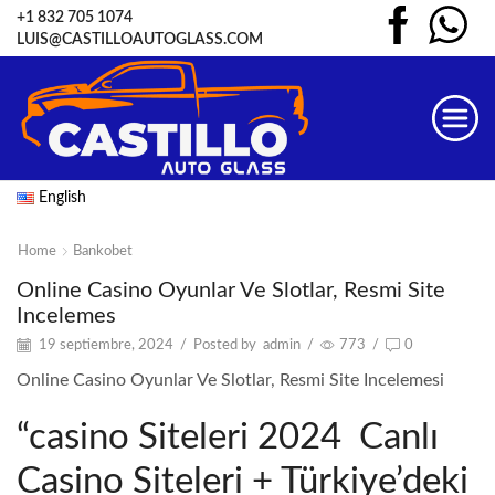
+1 832 705 1074
LUIS@CASTILLOAUTOGLASS.COM
English
Home
Bankobet
Online Casino Oyunlar Ve Slotlar, Resmi Site
Incelemes
19 septiembre, 2024
/
Posted by
admin
/
773
/
0
Online Casino Oyunlar Ve Slotlar, Resmi Site Incelemesi
“сasino Siteleri 2024 ️ Canlı
Casino Siteleri + Türkiye’deki