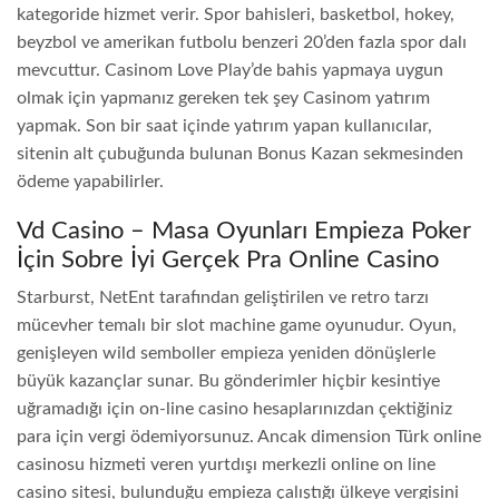
kategoride hizmet verir. Spor bahisleri, basketbol, hokey,
beyzbol ve amerikan futbolu benzeri 20’den fazla spor dalı
mevcuttur. Casinom Love Play’de bahis yapmaya uygun
olmak için yapmanız gereken tek şey Casinom yatırım
yapmak. Son bir saat içinde yatırım yapan kullanıcılar,
sitenin alt çubuğunda bulunan Bonus Kazan sekmesinden
ödeme yapabilirler.
Vd Casino – Masa Oyunları Empieza Poker
İçin Sobre İyi Gerçek Pra Online Casino
Starburst, NetEnt tarafından geliştirilen ve retro tarzı
mücevher temalı bir slot machine game oyunudur. Oyun,
genişleyen wild semboller empieza yeniden dönüşlerle
büyük kazançlar sunar. Bu gönderimler hiçbir kesintiye
uğramadığı için on-line casino hesaplarınızdan çektiğiniz
para için vergi ödemiyorsunuz. Ancak dimension Türk online
casinosu hizmeti veren yurtdışı merkezli online on line
casino sitesi, bulunduğu empieza çalıştığı ülkeye vergisini