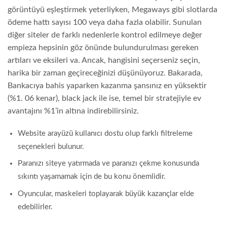
görüntüyü eşleştirmek yeterliyken, Megaways gibi slotlarda
ödeme hattı sayısı 100 veya daha fazla olabilir. Sunulan
diğer siteler de farklı nedenlerle kontrol edilmeye değer
empieza hepsinin göz önünde bulundurulması gereken
artıları ve eksileri va. Ancak, hangisini seçerseniz seçin,
harika bir zaman geçireceğinizi düşünüyoruz. Bakarada,
Bankacıya bahis yaparken kazanma şansınız en yüksektir
(%1. 06 kenar), black jack ile ise, temel bir stratejiyle ev
avantajını %1’in altına indirebilirsiniz.
Website arayüzü kullanıcı dostu olup farklı filtreleme
seçenekleri bulunur.
Paranızı siteye yatırmada ve paranızı çekme konusunda
sıkıntı yaşamamak için de bu konu önemlidir.
Oyuncular, maskeleri toplayarak büyük kazançlar elde
edebilirler.