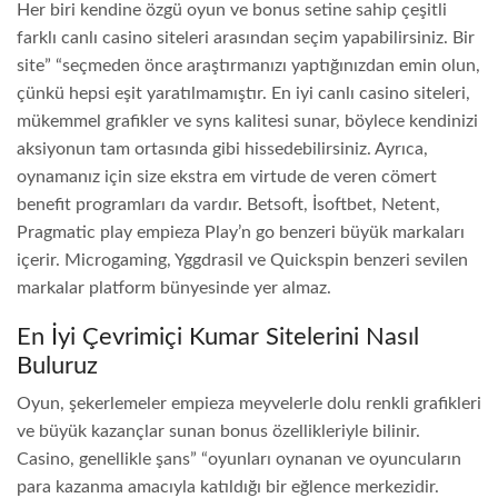
Her biri kendine özgü oyun ve bonus setine sahip çeşitli
farklı canlı casino siteleri arasından seçim yapabilirsiniz. Bir
site” “seçmeden önce araştırmanızı yaptığınızdan emin olun,
çünkü hepsi eşit yaratılmamıştır. En iyi canlı casino siteleri,
mükemmel grafikler ve syns kalitesi sunar, böylece kendinizi
aksiyonun tam ortasında gibi hissedebilirsiniz. Ayrıca,
oynamanız için size ekstra em virtude de veren cömert
benefit programları da vardır. Betsoft, İsoftbet, Netent,
Pragmatic play empieza Play’n go benzeri büyük markaları
içerir. Microgaming, Yggdrasil ve Quickspin benzeri sevilen
markalar platform bünyesinde yer almaz.
En İyi Çevrimiçi Kumar Sitelerini Nasıl
Buluruz
Oyun, şekerlemeler empieza meyvelerle dolu renkli grafikleri
ve büyük kazançlar sunan bonus özellikleriyle bilinir.
Casino, genellikle şans” “oyunları oynanan ve oyuncuların
para kazanma amacıyla katıldığı bir eğlence merkezidir.