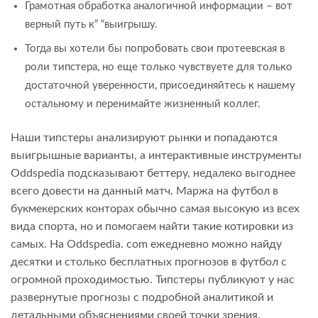
Грамотная обработка аналогичной информации – вот
верный путь к” “выигрышу.
Тогда вы хотели бы попробовать свои протеевская в
роли типстера, но еще только чувствуете для только
достаточной уверенности, присоединяйтесь к нашему
остальному и перенимайте жизненный коллег.
Наши типстеры анализируют рынки и попадаются
выигрышные варианты, а интерактивные инструменты
Oddspedia подсказывают беттеру, недалеко выгоднее
всего довести на данный матч. Маржа на футбол в
букмекерских конторах обычно самая высокую из всех
вида спорта, но и помогаем найти такие котировки из
самых. На Oddspedia. com ежедневно можно найду
десятки и столько бесплатных прогнозов в футбол с
огромной проходимостью. Типстеры публикуют у нас
развернутые прогнозы с подробной аналитикой и
детальными объяснениями своей точки зрения.