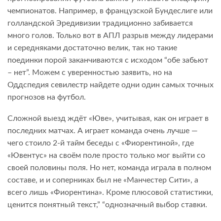
чемпионатов. Например, в французской Бундеслиге или
голландской Эредивизии традиционно забивается
много голов. Только вот в АПЛ разрыв между лидерами
и середняками достаточно велик, так но такие
поединки порой заканчиваются с исходом “обе забьют
– нет”. Можем с уверенностью заявить, но на
Оддспедия севилестр найдете одни один самых точных
прогнозов на футбол.
Сложной выезд ждёт «Юве», учитывая, как он играет в
последних матчах. А играет команда очень лучше —
чего стоило 2-й тайм беседы с «Фиорентиной», где
«Ювентус» на своём поле просто только мог выйти со
своей половины поля. Но нет, команда играла в полном
составе, и и соперниках был не «Манчестер Сити», а
всего лишь «Фиорентина». Кроме плюсовой статистики,
ценится понятный текст,” “однозначный выбор ставки.