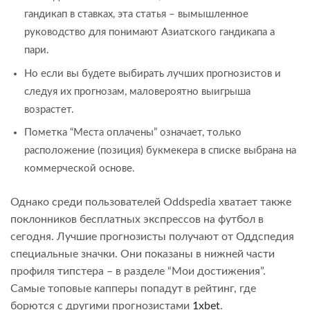
гандикап в ставках, эта статья – вымышленное
руководство для понимают Азиатского гандикапа а
пари.
Но если вы будете выбирать лучших прогнозистов и
следуя их прогнозам, маловероятно выигрыша
возрастет.
Пометка “Места оплачены” означает, только
расположение (позиция) букмекера в списке выбрана на
коммерческой основе.
Однако среди пользователей Oddspedia хватает также
поклонников бесплатных экспрессов на футбол в
сегодня. Лучшие прогнозисты получают от Оддспедия
специальные значки. Они показаны в нижней части
профиля типстера – в разделе “Мои достижения”.
Самые топовые капперы попадут в рейтинг, где
борются с другими прогнозистами
1xbet
.