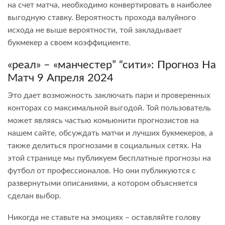
на счет матча, необходимо конвертировать в наиболее
выгодную ставку. Вероятность прохода валуйного
исхода не выше вероятности, той закладывает
букмекер а своем коэффициенте.
«реал» – «манчестер” “сити»: Прогноз На
Матч 9 Апреля 2024
Это дает возможность заключать пари и проверенных
конторах со максимальной выгодой. Той пользователь
может являясь частью комьюнити прогнозистов на
нашем сайте, обсуждать матчи и лучших букмекеров, а
также делиться прогнозами в социальных сетях. На
этой странице мы публикуем бесплатные прогнозы на
футбол от профессионалов. Но они публикуются с
развернутыми описаниями, а котором объясняется
сделан выбор.
Никогда не ставьте на эмоциях – оставляйте голову