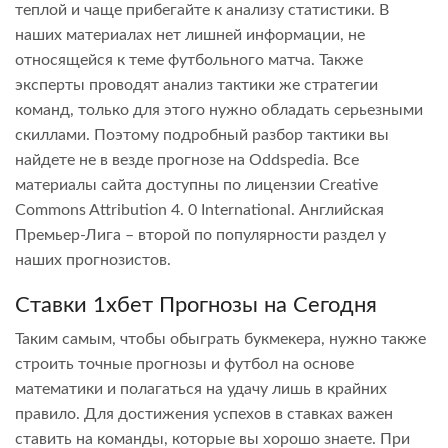
теплой и чаще прибегайте к анализу статистики. В
наших материалах нет лишней информации, не
относящейся к теме футбольного матча. Также
эксперты проводят анализ тактики же стратегии
команд, только для этого нужно обладать серьезными
скиллами. Поэтому подробный разбор тактики вы
найдете не в везде прогнозе на Oddspedia. Все
материалы сайта доступны по лицензии Creative
Commons Attribution 4. 0 International. Английская
Премьер-Лига – второй по популярности раздел у
наших прогнозистов.
Ставки 1хбет Прогнозы на Сегодня
Таким самым, чтобы обыграть букмекера, нужно также
строить точные прогнозы и футбол на основе
математики и полагаться на удачу лишь в крайних
правило. Для достижения успехов в ставках важен
ставить на команды, которые вы хорошо знаете. При