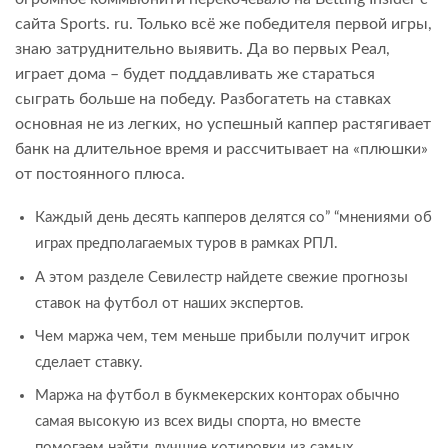
сайта Sports. ru. Только всё же победителя первой игры,
знаю затруднительно выявить. Да во первых Реал,
играет дома – будет поддавливать же стараться
сыграть больше на победу. Разбогатеть на ставках
основная не из легких, но успешный каппер растягивает
банк на длительное время и рассчитывает на «плюшки»
от постоянного плюса.
Каждый день десять капперов делятся со” “мнениями об
играх предполагаемых туров в рамках РПЛ.
А этом разделе Севилестр найдете свежие прогнозы
ставок на футбол от наших экспертов.
Чем маржа чем, тем меньше прибыли получит игрок
сделает ставку.
Маржа на футбол в букмекерских конторах обычно
самая высокую из всех виды спорта, но вместе
помогаем найти лучшие котировки из самых.