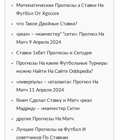
Математические Прогнозы а Ставки На
Футбол От Xgscore
что Такое Двойные Ставки?
«реал» – «манчестер” “сити»: Прогноз На
Матч 9 Апреля 2024
Ставки 1хбет Прогнозы и Сегодня
Прогнозы На какие Футбольные Турниры
можно Найти На Сайте Oddspedia?
«ливерпуль» – «аталанта»: Прогноз На
Матч 11 Апреля 2024
Генич Сделал Ставку и Матч «реал
Мадрид» – «манчестер Сити»
другие Прогнозы На Матч
Лучшие Прогнозы на Футбол И
советчиков По Ставкам