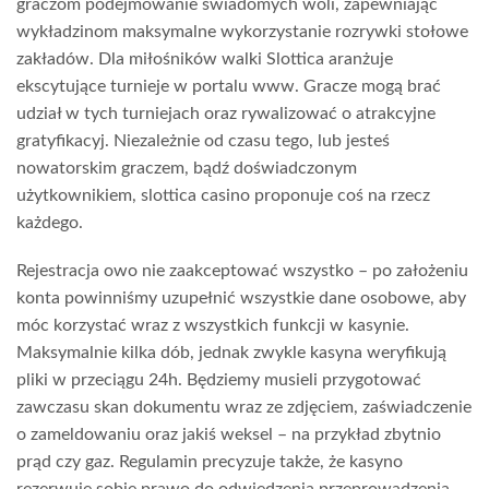
graczom podejmowanie świadomych woli, zapewniając
wykładzinom maksymalne wykorzystanie rozrywki stołowe
zakładów. Dla miłośników walki Slottica aranżuje
ekscytujące turnieje w portalu www. Gracze mogą brać
udział w tych turniejach oraz rywalizować o atrakcyjne
gratyfikacyj. Niezależnie od czasu tego, lub jesteś
nowatorskim graczem, bądź doświadczonym
użytkownikiem, slottica casino proponuje coś na rzecz
każdego.
Rejestracja owo nie zaakceptować wszystko – po założeniu
konta powinniśmy uzupełnić wszystkie dane osobowe, aby
móc korzystać wraz z wszystkich funkcji w kasynie.
Maksymalnie kilka dób, jednak zwykle kasyna weryfikują
pliki w przeciągu 24h. Będziemy musieli przygotować
zawczasu skan dokumentu wraz ze zdjęciem, zaświadczenie
o zameldowaniu oraz jakiś weksel – na przykład zbytnio
prąd czy gaz. Regulamin precyzuje także, że kasyno
rezerwuje sobie prawo do odwiedzenia przeprowadzenia