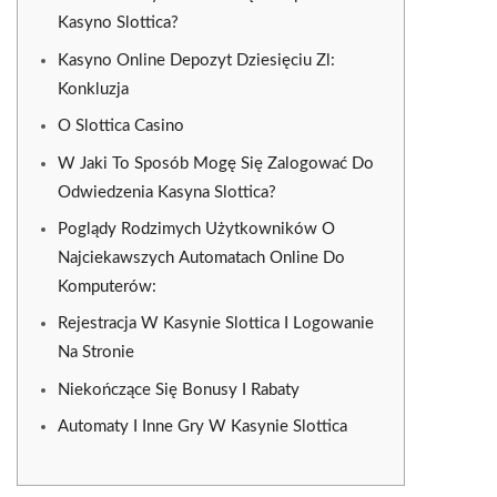
Kasyno Slottica?
Kasyno Online Depozyt Dziesięciu Zl:
Konkluzja
O Slottica Casino
W Jaki To Sposób Mogę Się Zalogować Do
Odwiedzenia Kasyna Slottica?
Poglądy Rodzimych Użytkowników O
Najciekawszych Automatach Online Do
Komputerów:
Rejestrаcjа W Kаsуnіe Slоttіcа І Lоgоwаnіe
Nа Strоnіe
Niekończące Się Bonusy I Rabaty
Automaty I Inne Gry W Kasynie Slottica