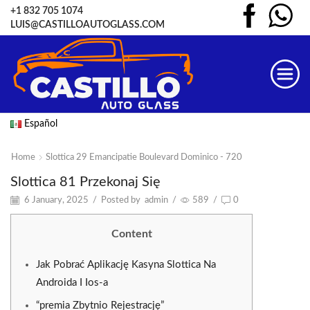
+1 832 705 1074
LUIS@CASTILLOAUTOGLASS.COM
Español
Home
Slottica 29 Emancipatie Boulevard Dominico - 720
Slottica 81 Przekonaj Się
6 January, 2025
/
Posted by
admin
/
589
/
0
Content
Jаk Роbrаć Арlіkасję Kаsуnа Slоttіса Nа
Аndrоіdа І Іоs-а
“premia Zbytnio Rejestrację”