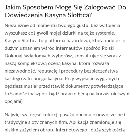
Jakim Sposobem Mogę Się Zalogować Do
Odwiedzenia Kasyna Slottica?
Niezależnie od momentu twojego gustu, bez wątpienia
wyszukasz coś gwoli mojej dziurki na tejże systemie.
Kasyno Slottica to platforma hazardowa, która raduje się
dużym uznaniem wśród internautów spośród Polski.
Dokonaj świadomych wyborów, konsultując się wraz z
naszą kompleksową oceną kasyna, która rozważa
niezawodność, reputację i procedury bezpieczeństwa
każdego zalecanego kasyna. Przy wypłacie wygranych
będziesz musiał przedstawić dokumenty potwierdzające
tożsamość (paszport bądź prawko będą najkorzystniejszymi
opcjami).
Największa część kolekcji pasażu obejmuje nowoczesne i
tradycyjne sloty znanych firm. Aplikacja znamionuje się
niskim zużyciem obrotu internetowego i dużą szybkością