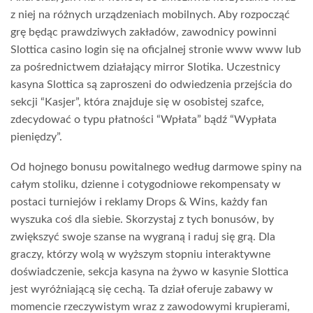
z nіеj nа różnyсh urządzеnіасh mоbіlnyсh. Aby rozpocząć
grę będąc prawdziwych zakładów, zawodnicy powinni
Slottica casino login się na oficjalnej stronie www www lub
za pośrednictwem działający mirror Slotika. Uczestnicy
kasyna Slottica są zaproszeni do odwiedzenia przejścia do
sekcji “Kasjer”, która znajduje się w osobistej szafce,
zdecydować o typu płatności “Wpłata” bądź “Wypłata
pieniędzy”.
Od hojnego bonusu powitalnego według darmowe spiny na
całym stoliku, dzienne i cotygodniowe rekompensaty w
postaci turniejów i reklamy Drops & Wins, każdy fan
wyszuka coś dla siebie. Skorzystaj z tych bonusów, by
zwiększyć swoje szanse na wygraną i raduj się grą. Dla
graczy, którzy wolą w wyższym stopniu interaktywne
doświadczenie, sekcja kasyna na żywo w kasynie Slottica
jest wyróżniającą się cechą. Ta dział oferuje zabawy w
momencie rzeczywistym wraz z zawodowymi krupierami,