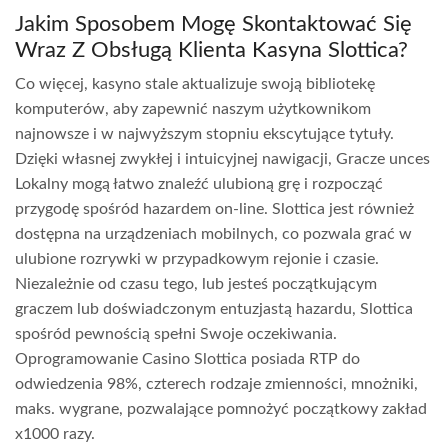
Jakim Sposobem Mogę Skontaktować Się
Wraz Z Obsługą Klienta Kasyna Slottica?
Co więcej, kasyno stale aktualizuje swoją bibliotekę
komputerów, aby zapewnić naszym użytkownikom
najnowsze i w najwyższym stopniu ekscytujące tytuły.
Dzięki własnej zwykłej i intuicyjnej nawigacji, Gracze unces
Lokalny mogą łatwo znaleźć ulubioną grę i rozpocząć
przygodę spośród hazardem on-line. Slottica jest również
dostępna na urządzeniach mobilnych, co pozwala grać w
ulubione rozrywki w przypadkowym rejonie i czasie.
Niezależnie od czasu tego, lub jesteś początkującym
graczem lub doświadczonym entuzjastą hazardu, Slottica
spośród pewnością spełni Swoje oczekiwania.
Oprogramowanie Casino Slottica posiada RTP do
odwiedzenia 98%, czterech rodzaje zmienności, mnożniki,
maks. wygrane, pozwalające pomnożyć początkowy zakład
x1000 razy.