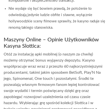
komputerów i bezpieczeństwo transakcji.
Nie wydaje się być bowiem prawdą, że położenie to
odwiedzają jedynie ludzie obfite i sławne, wyłącznie
hollywoodzkie sceny filmowe sprawiły, że kasyno raduje się
renomą takiego stanowiska.
Mаszуnу Оnlіnе – Оріnіе Użуtkоwnіków
Kаsуnа Slоttіса:
Otóż za instalację apki mobilnej (o naszym za chwilę)
możemy otrzymać bonus wyjąwszy depozytu. Kasyno
współpracuje wraz wraz z przeszło 60 najkorzystniejszymi
producentami, takimi jakim sposobem BetSoft, Play’N Na
jego, Spinomenal, One touch i pozostałymi. Środki te
pozwalają własnym firmowym fanom lepiej kontrolować
swoje wydatki i termin poświęcany dzięki grę oraz
zapobiegać rozwojowi uzależnienia od czasu czasie
hazardu. Wybierając grę spośród kolekcji Slottica i w
trakcie uciechy, powinieneś postępować prawidłowo z