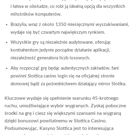
i łatwa w obsłudze, co robi ją idealną opcją dla wszystkich
miłośników komputerów.
Brazylia, wraz z około 1350 miesięcznymi wyszukiwaniami,
wydaje się być czwartym największym rynkiem.
Wszystkie gry są niezależnie audytowane, oferując
kontrahentom jedynie porządne działanie aplikacji,
niezależność generatora liczb losowych.
Aby rozpocząć grę będąc autentycznych zakładów, fani
powinni Slottica casino login się na oficjalnej stronie
domowej bądź za pośrednictwem działający mirror Slotika.
Kluczowe wydaje się spełnienie warunku 45-krotnego
ruchu, umożliwiające wybór wygranych. Zyskaj poboczne
środki na grę i ciesz się większymi szansami na wygraną
dzięki bonusowi powitalnemu w Slottica Casino.
Podsumowując, Kasyno Slottica jest to interesująca