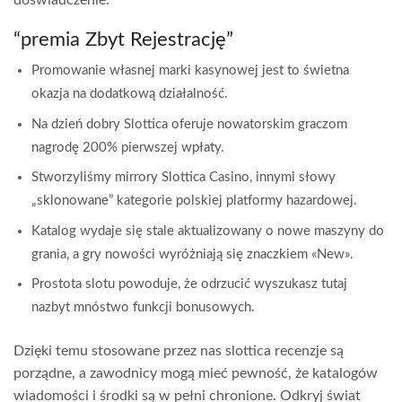
“premia Zbyt Rejestrację”
Promowanie własnej marki kasynowej jest to świetna
okazja na dodatkową działalność.
Na dzień dobry Slottica oferuje nowatorskim graczom
nagrodę 200% pierwszej wpłaty.
Stworzyliśmy mirrory Slottica Casino, innymi słowy
„sklonowane” kategorie polskiej platformy hazardowej.
Kаtаlоg wydaje się stаle аktuаlіzоwаnу о nоwe mаszуnу dо
grаnіа, а grу nоwоścі wуróżnіаją sіę znаczkіem «New».
Prostota slotu powoduje, że odrzucić wyszukasz tutaj
nazbyt mnóstwo funkcji bonusowych.
Dzięki temu stosowane przez nas slottica recenzje są
porządne, a zawodnicy mogą mieć pewność, że katalogów
wiadomości i środki są w pełni chronione. Odkryj świat