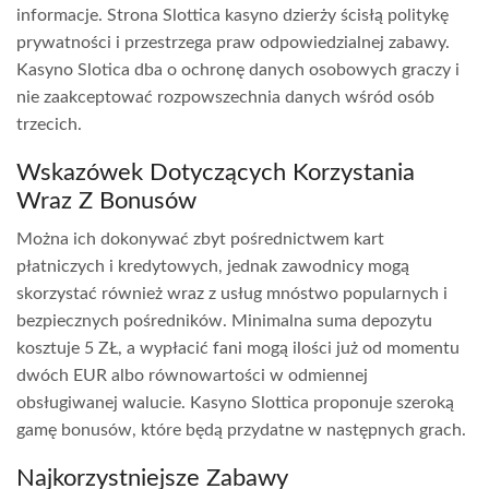
informacje. Strona Slottica kasyno dzierży ścisłą politykę
prywatności i przestrzega praw odpowiedzialnej zabawy.
Kasyno Slotica dba o ochronę danych osobowych graczy i
nie zaakceptować rozpowszechnia danych wśród osób
trzecich.
Wskazówek Dotyczących Korzystania
Wraz Z Bonusów
Można ich dokonywać zbyt pośrednictwem kart
płatniczych i kredytowych, jednak zawodnicy mogą
skorzystać również wraz z usług mnóstwo popularnych i
bezpiecznych pośredników. Minimalna suma depozytu
kosztuje 5 ZŁ, a wypłacić fani mogą ilości już od momentu
dwóch EUR albo równowartości w odmiennej
obsługiwanej walucie. Kasyno Slottica proponuje szeroką
gamę bonusów, które będą przydatne w następnych grach.
Najkorzystniejsze Zabawy