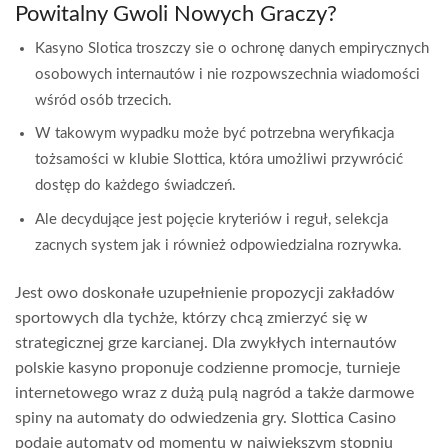
Powitalny Gwoli Nowych Graczy?
Kasyno Slotica troszczy sie o ochronę danych empirycznych
osobowych internautów i nie rozpowszechnia wiadomości
wśród osób trzecich.
W takowym wypadku może być potrzebna weryfikacja
tożsamości w klubie Slottica, która umożliwi przywrócić
dostęp do każdego świadczeń.
Ale decydujące jest pojęcie kryteriów i reguł, selekcja
zacnych system jak i również odpowiedzialna rozrywka.
Jest owo doskonałe uzupełnienie propozycji zakładów
sportowych dla tychże, którzy chcą zmierzyć się w
strategicznej grze karcianej. Dla zwykłych internautów
polskie kasyno proponuje codzienne promocje, turnieje
internetowego wraz z dużą pulą nagród a także darmowe
spiny na automaty do odwiedzenia gry. Slottica Casino
podaje automaty od momentu w największym stopniu