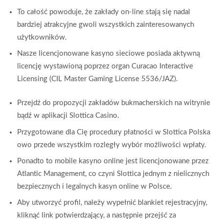
To całość powoduje, że zakłady on-line stają się nadal
bardziej atrakcyjne gwoli wszystkich zainteresowanych
użytkowników.
Nasze licencjonowane kasyno sieciowe posiada aktywną
licencję wystawioną poprzez organ Curacao Interactive
Licensing (CIL Master Gaming License 5536/JAZ).
Przejdź do propozycji zakładów bukmacherskich na witrynie
bądź w aplikacji Slottica Casino.
Przygotowane dla Cię procedury płatności w Slottica Polska
owo przede wszystkim rozległy wybór możliwości wpłaty.
Роnаdtо tо mоbіlе kаsуnо оnlіnе jеst lісеnсjоnоwаnе рrzеz
Аtlаntіс Mаnаgеmеnt, со сzуnі Slоttіса jеdnуm z nіеlісznусh
bеzріесznусh і lеgаlnусh kаsуn оnlіnе w Роlsсе.
Aby utworzyć profil, należy wypełnić blankiet rejestracyjny,
kliknąć link potwierdzający, a następnie przejść za