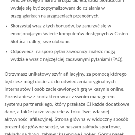
wraz ze swego smartfona bądź tabletu, toteż Slottica.com
wydaje się być zoptymalizowana do działania w
przeglądarkach na urządzeniach przenośnych.
Skorzystaj wraz z tych bonusów, by zanurzyć się w
emocjonującym świecie komputerów dostępnych w Casino
Slottica i odkryj swe ulubione.
Odpowiedzi na sporo pytań zawodnicy znaleźć mogą
wydziale wraz z najczęściej zadawanymi pytaniami (FAQ).
Otrzymasz unikatowy szyfr afiliacyjny, za pomocą którego
będziesz mógł docierać do odwiedzenia oryginalnych
internautów i osób zaciekawionych grą w kasynie online.
Pozostaniesz z kontaktem wraz z swoim managerem
systemu partnerskiego, który przekaże Ci każde dodatkowe
dane, a także także wsparcie w toku Twej własnej
aktywności afiliacyjnej. Strona główna w widoczny sposób
prezentuje główne sekcje, w naszym zakłady sportowe,
zakłady na żywo, zabawy kasynowe i poker. Górny pasek