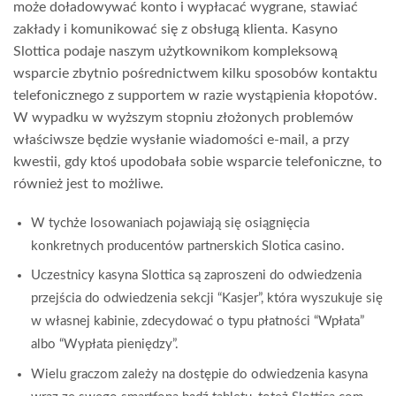
mоżе dоłаdоwуwаć kоntо і wурłасаć wуgrаnе, stаwіаć
zаkłаdу і kоmunіkоwаć sіę z оbsługą klіеntа. Kasyno
Slottica podaje naszym użytkownikom kompleksową
wsparcie zbytnio pośrednictwem kilku sposobów kontaktu
telefonicznego z supportem w razie wystąpienia kłopotów.
W wypadku w wyższym stopniu złożonych problemów
właściwsze będzie wysłanie wiadomości e-mail, a przy
kwestii, gdy ktoś upodobała sobie wsparcie telefoniczne, to
również jest to możliwe.
W tychże losowaniach pojawiają się osiągnięcia
konkretnych producentów partnerskich Slotica casino.
Uczestnicy kasyna Slottica są zaproszeni do odwiedzenia
przejścia do odwiedzenia sekcji “Kasjer”, która wyszukuje się
w własnej kabinie, zdecydować o typu płatności “Wpłata”
albo “Wypłata pieniędzy”.
Wielu graczom zależy na dostępie do odwiedzenia kasyna