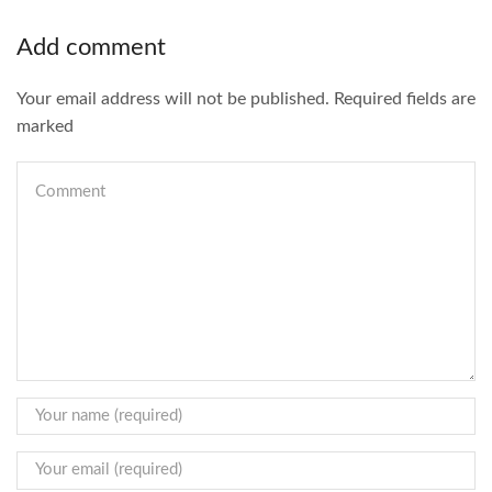
Add comment
Your email address will not be published. Required fields are
marked