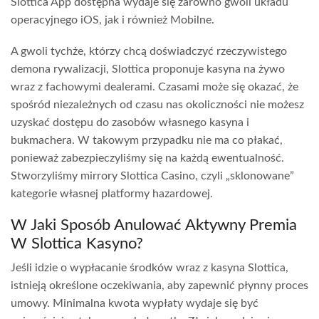
Slottica App dostępna wydaje się zarówno gwoli układu
operacyjnego iOS, jak i również Mobilne.
A gwoli tychże, którzy chcą doświadczyć rzeczywistego
demona rywalizacji, Slottica proponuje kasyna na żywo
wraz z fachowymi dealerami. Czasami może się okazać, że
spośród niezależnych od czasu nas okoliczności nie możesz
uzyskać dostępu do zasobów własnego kasyna i
bukmachera. W takowym przypadku nie ma co płakać,
ponieważ zabezpieczyliśmy się na każdą ewentualność.
Stworzyliśmy mirrory Slottica Casino, czyli „sklonowane”
kategorie własnej platformy hazardowej.
W Jaki Sposób Anulować Aktywny Premia
W Slottica Kasyno?
Jeśli idzie o wypłacanie środków wraz z kasyna Slottica,
istnieją określone oczekiwania, aby zapewnić płynny proces
umowy. Minimalna kwota wypłaty wydaje się być