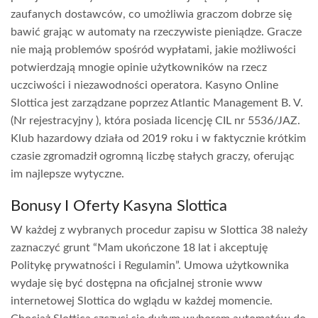
zaufanych dostawców, co umożliwia graczom dobrze się
bawić grając w automaty na rzeczywiste pieniądze. Gracze
nie mają problemów spośród wypłatami, jakie możliwości
potwierdzają mnogie opinie użytkowników na rzecz
uczciwości i niezawodności operatora. Kasyno Online
Slottica jest zarządzane poprzez Atlantic Management B. V.
(Nr rejestracyjny ), która posiada licencję CIL nr 5536/JAZ.
Klub hazardowy działa od 2019 roku i w faktycznie krótkim
czasie zgromadził ogromną liczbę stałych graczy, oferując
im najlepsze wytyczne.
Bonusy I Oferty Kasyna Slottica
W każdej z wybranych procedur zapisu w Slottica 38 należy
zaznaczyć grunt “Mam ukończone 18 lat i akceptuję
Politykę prywatności i Regulamin”. Umowa użytkownika
wydaje się być dostępna na oficjalnej stronie www
internetowej Slottica do wglądu w każdej momencie.