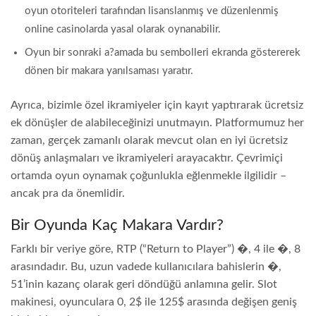
oyun otoriteleri tarafından lisanslanmış ve düzenlenmiş
online casinolarda yasal olarak oynanabilir.
Oyun bir sonraki a?amada bu sembolleri ekranda göstererek
dönen bir makara yanılsaması yaratır.
Ayrıca, bizimle özel ikramiyeler için kayıt yaptırarak ücretsiz
ek dönüşler de alabileceğinizi unutmayın. Platformumuz her
zaman, gerçek zamanlı olarak mevcut olan en iyi ücretsiz
dönüş anlaşmaları ve ikramiyeleri arayacaktır. Çevrimiçi
ortamda oyun oynamak çoğunlukla eğlenmekle ilgilidir –
ancak pra da önemlidir.
Bir Oyunda Kaç Makara Vardır?
Farklı bir veriye göre, RTP (“Return to Player”) �, 4 ile �, 8
arasındadır. Bu, uzun vadede kullanıcılara bahislerin �,
51’inin kazanç olarak geri döndüğü anlamına gelir. Slot
makinesi, oyunculara 0, 2$ ile 125$ arasında değişen geniş