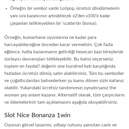
Örneğin, bir sembol vardır Lolipop, ücretsiz döndürmelerin
yanı sıra kazancınızı artırabilecek x2’den x100’e kadar
çarpanları tetikleyebilen bir ‘scatter’dır (bonus).
Örneğin, kumarhane oyunlarına ne kadar para
harcayabileceğine önceden karar vermelisin. Çok fazla
eğlence, hatta kazanmanın getirdiği heyecan bazı bireylerde
zorlayıcı davranışları tetikleyebilir. Bu bahsi seçerseniz,
toplam en faydal? değerin one hundred katı karşılığında
fazladan ücretsiz dönüş satın alabilirsiniz. Tüm bu semboller
ve çoğaltıcılardan bahsederken şu kamu dönen sizin kafanız
olabilir. Yukarıdaki ücretsiz tanıtımımızı oynatırsanız the
woman şey anlam kazanır. Alternatif olarak, tüm çarpıcıların
ve ödemelerinin tam açıklamasını aşağıda okuyabilirsiniz.
Slot Nice Bonanza 1win
Oyunun görsel tasarımı, yılbaşı ruhunu yansıtan canlı ve