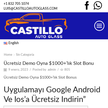
+1 832 705 1074
LUIS@CASTILLOAUTOGLASS.COM
English
Home
Sin Categoría
Ücretsiz Demo Oyna $1000+’lık Slot Bonu
9 enero, 2023
/
Posted by
admin
/
805
Ücretsiz Demo Oyna $1000+’lık Slot Bonus
Uygulamayı Google Android
Ve Ios’a Ücretsiz Indirin”