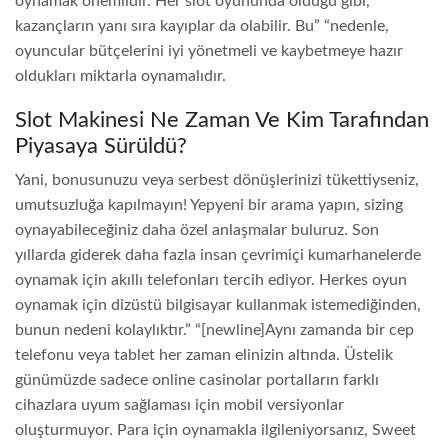
oynamak önemlidir. Her slot oyununda olduğu gibi,
kazançların yanı sıra kayıplar da olabilir. Bu” “nedenle,
oyuncular bütçelerini iyi yönetmeli ve kaybetmeye hazır
oldukları miktarla oynamalıdır.
Slot Makinesi Ne Zaman Ve Kim Tarafından
Piyasaya Sürüldü?
Yani, bonusunuzu veya serbest dönüşlerinizi tükettiyseniz,
umutsuzluğa kapılmayın! Yepyeni bir arama yapın, sizing
oynayabileceğiniz daha özel anlaşmalar buluruz. Son
yıllarda giderek daha fazla insan çevrimiçi kumarhanelerde
oynamak için akıllı telefonları tercih ediyor. Herkes oyun
oynamak için dizüstü bilgisayar kullanmak istemediğinden,
bunun nedeni kolaylıktır.” “[newline]Aynı zamanda bir cep
telefonu veya tablet her zaman elinizin altında. Üstelik
günümüzde sadece online casinolar portalların farklı
cihazlara uyum sağlaması için mobil versiyonlar
oluşturmuyor. Para için oynamakla ilgileniyorsanız, Sweet