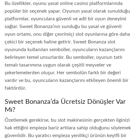
Bu özellikler, oyunu yasal online casino platformlarında
popüler bir seçenek yapar. Oyunun yasal olarak sunulduğu
platformlar, oyunculara güvenli ve adil bir oyun deneyimi
sağlar. Sweet Bonanza’nın sunduğu bu yasal ve güvenli
oyun ortamı, onu diğer çevrimiçi slot oyunlarına göre daha
çekici bir seçenek haline getirir. Sweet Bonanza slot
oyununda kullanılan semboller, oyuncuların kazançlarını
belirleyen temel unsurlardır. Bu semboller, oyunun tatlı
temalı tasarımına uygun olarak çeşitli meyveler ve
şekerlemelerden oluşur. Her sembolün farklı bir değeri
vardır ve bu, oyuncuların kazançlarını etkileyen önemli bir
faktördür.
Sweet Bonanza’da Ücretsiz Dönüşler Var
Mı?
Özetlemek gerekirse, bu slot makinesinin gerçekten ilginizi
hak ettiğini empieza bariz artılara sahip olduğunu söylemek
güvenlidir. Bu yaratıcı empieza yenilikçi ürünün keyifli bir