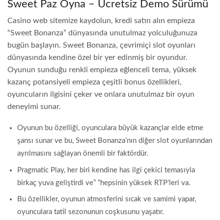
Sweet Paz Oyna – Ücretsiz Demo Sürümü
Casino web sitemize kaydolun, kredi satın alın empieza
“Sweet Bonanza” dünyasında unutulmaz yolculuğunuza
bugün başlayın. Sweet Bonanza, çevrimiçi slot oyunları
dünyasında kendine özel bir yer edinmiş bir oyundur.
Oyunun sunduğu renkli empieza eğlenceli tema, yüksek
kazanç potansiyeli empieza çeşitli bonus özellikleri,
oyuncuların ilgisini çeker ve onlara unutulmaz bir oyun
deneyimi sunar.
Oyunun bu özelliği, oyunculara büyük kazançlar elde etme
şansı sunar ve bu, Sweet Bonanza’nın diğer slot oyunlarından
ayrılmasını sağlayan önemli bir faktördür.
Pragmatic Play, her biri kendine has ilgi çekici temasıyla
birkaç yuva geliştirdi ve” “hepsinin yüksek RTP’leri va.
Bu özellikler, oyunun atmosferini sıcak ve samimi yapar,
oyunculara tatil sezonunun coşkusunu yaşatır.