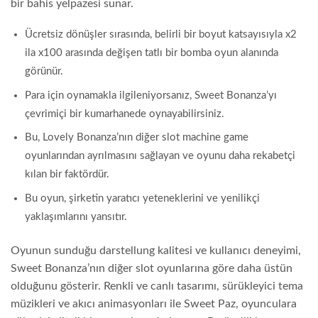
bir bahis yelpazesi sunar.
Ücretsiz dönüşler sırasında, belirli bir boyut katsayısıyla x2
ila x100 arasında değişen tatlı bir bomba oyun alanında
görünür.
Para için oynamakla ilgileniyorsanız, Sweet Bonanza’yı
çevrimiçi bir kumarhanede oynayabilirsiniz.
Bu, Lovely Bonanza’nın diğer slot machine game
oyunlarından ayrılmasını sağlayan ve oyunu daha rekabetçi
kılan bir faktördür.
Bu oyun, şirketin yaratıcı yeteneklerini ve yenilikçi
yaklaşımlarını yansıtır.
Oyunun sunduğu darstellung kalitesi ve kullanıcı deneyimi,
Sweet Bonanza’nın diğer slot oyunlarına göre daha üstün
olduğunu gösterir. Renkli ve canlı tasarımı, sürükleyici tema
müzikleri ve akıcı animasyonları ile Sweet Paz, oyunculara