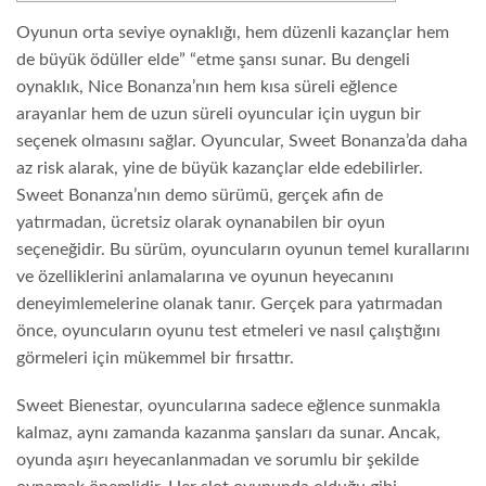
Oyunun orta seviye oynaklığı, hem düzenli kazançlar hem
de büyük ödüller elde” “etme şansı sunar. Bu dengeli
oynaklık, Nice Bonanza’nın hem kısa süreli eğlence
arayanlar hem de uzun süreli oyuncular için uygun bir
seçenek olmasını sağlar. Oyuncular, Sweet Bonanza’da daha
az risk alarak, yine de büyük kazançlar elde edebilirler.
Sweet Bonanza’nın demo sürümü, gerçek afin de
yatırmadan, ücretsiz olarak oynanabilen bir oyun
seçeneğidir. Bu sürüm, oyuncuların oyunun temel kurallarını
ve özelliklerini anlamalarına ve oyunun heyecanını
deneyimlemelerine olanak tanır. Gerçek para yatırmadan
önce, oyuncuların oyunu test etmeleri ve nasıl çalıştığını
görmeleri için mükemmel bir fırsattır.
Sweet Bienestar, oyuncularına sadece eğlence sunmakla
kalmaz, aynı zamanda kazanma şansları da sunar. Ancak,
oyunda aşırı heyecanlanmadan ve sorumlu bir şekilde