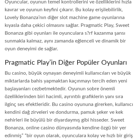
Oyuncular, oyunun temel kontrollerini ve özelliklerini hızla
kavrar ve oyunun keyfini çıkarır. Bu kolay erişilebilirlik,
Lovely Bonanza’nın diğer slot machine game oyunlarına
kıyasla daha çekici olmasını sağlar. Pragmatic Play, Sweet
Bonanza gibi oyunları ile oyunculara s?rf kazanma şansı
sunmakla kalmaz, aynı zamanda eğlenceli ve dinamik bir
oyun deneyimi de sağlar.
Pragmatic Play’in Diğer Popüler Oyunları
Bu casino, büyük oynayan deneyimli kullanıcıları ve büyük
miktarlarda bahis yapmaktan kaçınmayı tercih eden yeni
başlayanları cezbetmektedir. Oyunun sobre önemli
özelliklerinden biri hacimli, ayrıntılı grafiklerin yanı sıra
ilginç ses efektleridir. Bu casino oyununa girerken, kullanıcı
kendini dağ zirveleri ve dondurma, pamuk şeker ve kek
nehirleri ile büyülü bir diyardaymış gibi hisseder. Sweet
Bonanza, online casino dünyasında kendine özgü bir yer
edinmiş” “bir oyun olarak, oyunculara kolay ve hızlı bir giriş