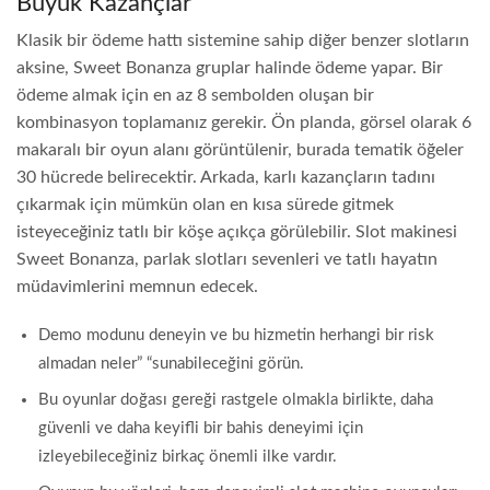
Büyük Kazançlar
Klasik bir ödeme hattı sistemine sahip diğer benzer slotların
aksine, Sweet Bonanza gruplar halinde ödeme yapar. Bir
ödeme almak için en az 8 sembolden oluşan bir
kombinasyon toplamanız gerekir. Ön planda, görsel olarak 6
makaralı bir oyun alanı görüntülenir, burada tematik öğeler
30 hücrede belirecektir. Arkada, karlı kazançların tadını
çıkarmak için mümkün olan en kısa sürede gitmek
isteyeceğiniz tatlı bir köşe açıkça görülebilir. Slot makinesi
Sweet Bonanza, parlak slotları sevenleri ve tatlı hayatın
müdavimlerini memnun edecek.
Demo modunu deneyin ve bu hizmetin herhangi bir risk
almadan neler” “sunabileceğini görün.
Bu oyunlar doğası gereği rastgele olmakla birlikte, daha
güvenli ve daha keyifli bir bahis deneyimi için
izleyebileceğiniz birkaç önemli ilke vardır.