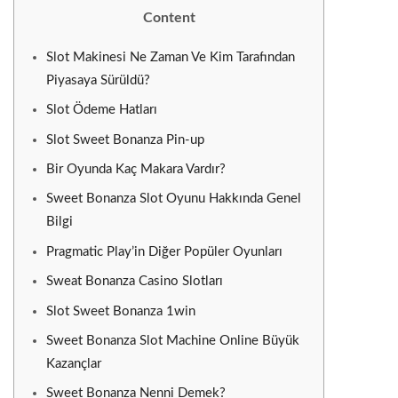
Content
Slot Makinesi Ne Zaman Ve Kim Tarafından
Piyasaya Sürüldü?
Slot Ödeme Hatları
Slot Sweet Bonanza Pin-up
Bir Oyunda Kaç Makara Vardır?
Sweet Bonanza Slot Oyunu Hakkında Genel
Bilgi
Pragmatic Play’in Diğer Popüler Oyunları
Sweat Bonanza Casino Slotları
Slot Sweet Bonanza 1win
Sweet Bonanza Slot Machine Online Büyük
Kazançlar
Sweet Bonanza Nenni Demek?