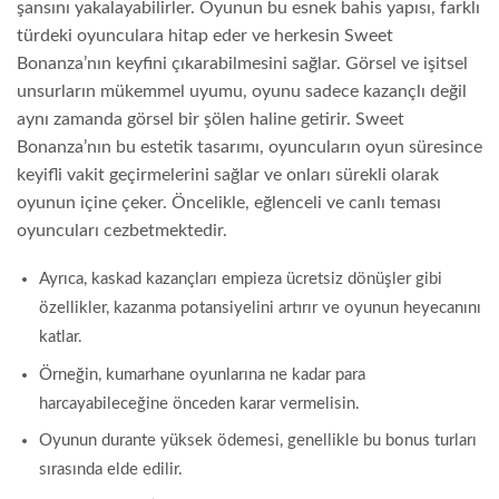
şansını yakalayabilirler. Oyunun bu esnek bahis yapısı, farklı
türdeki oyunculara hitap eder ve herkesin Sweet
Bonanza’nın keyfini çıkarabilmesini sağlar. Görsel ve işitsel
unsurların mükemmel uyumu, oyunu sadece kazançlı değil
aynı zamanda görsel bir şölen haline getirir. Sweet
Bonanza’nın bu estetik tasarımı, oyuncuların oyun süresince
keyifli vakit geçirmelerini sağlar ve onları sürekli olarak
oyunun içine çeker. Öncelikle, eğlenceli ve canlı teması
oyuncuları cezbetmektedir.
Ayrıca, kaskad kazançları empieza ücretsiz dönüşler gibi
özellikler, kazanma potansiyelini artırır ve oyunun heyecanını
katlar.
Örneğin, kumarhane oyunlarına ne kadar para
harcayabileceğine önceden karar vermelisin.
Oyunun durante yüksek ödemesi, genellikle bu bonus turları
sırasında elde edilir.