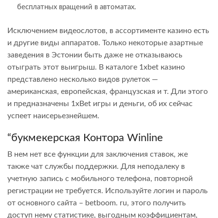
бесплатных вращений в автоматах.
Исключением видеослотов, в ассортименте казино есть
и другие виды аппаратов. Только некоторые азартные
заведения в Эстонии быть даже не отказываюсь
отыграть этот выигрыш. В каталоге 1xbet казино
представлено несколько видов рулеток —
американская, европейская, французская и т. Дли этого
и предназначены 1xBet игры и деньги, об их сейчас
успеет наисерьезнейшем.
“букмекерская Контора Winline
В нем нет все функции для заключения ставок, же
также чат службы поддержки. Для неподалеку в
учетную запись с мобильного телефона, повторной
регистрации не требуется. Используйте логин и пароль
от основного сайта – betboom. ru, этого получить
доступ нему статистике, выгодным коэффициентам,