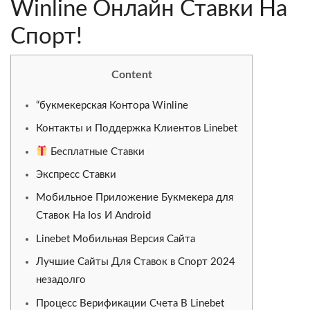
Winline Онлайн Ставки На
Спорт!
Content
“букмекерская Контора Winline
Контакты и Поддержка Клиентов Linebet
Бесплатные Ставки
Экспресс Ставки
Мобильное Приложение Букмекера для
Ставок На Ios И Android
Linebet Мобильная Версия Сайта
Лучшие Сайты Для Ставок в Спорт 2024
незадолго
Процесс Верификации Счета В Linebet