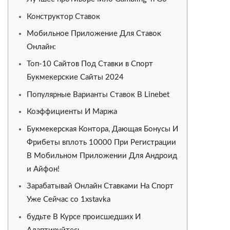
Конструктор Ставок
Мобильное Приложение Для Ставок
Онлайн:
Топ-10 Сайтов Под Ставки в Спорт
Букмекерские Сайты 2024
Популярные Варианты Ставок В Linebet
Коэффициенты И Маржа
Букмекерская Контора, Дающая Бонусы И
Фрибеты вплоть 10000 При Регистрации
В Мобильном Приложении Для Андроид
и Айфон!
Зарабатывай Онлайн Ставками На Спорт
Уже Сейчас со 1xstavka
будьте В Курсе происшедших И