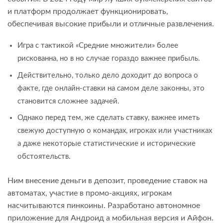
и платформ продолжает функционировать,
обеспечивая высокие прибыли и отличные развлечения.
Игра с тактикой «Средние множители» более
рискованна, но в но случае гораздо важнее прибыль.
Действительно, только дело доходит до вопроса о
факте, где онлайн-ставки на самом деле законны, это
становится сложнее задачей.
Однако перед тем, же сделать ставку, важнее иметь
свежую доступную о командах, игроках или участниках
а даже некоторые статистические и исторические
обстоятельств.
Ним внесение деньги в депозит, проведение ставок на
автоматах, участие в промо-акциях, игрокам
насчитываются пинкоины. Разработано автономное
приложение для Андроид а мобильная версия и Айфон.