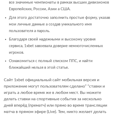
все значимые чемпионаты в рамках высших дивизионов
Европейских, России, Азии а США.
Для этого достаточно заполнить простые форму, указав
мои личные данные а создав уникального имя
пользователя а пароль.
Благодаря своей надежными и высокому уровня
сервиса, 1xbet завоевала доверие немногочисленных
игроков.
Ознакомиться с полный списком ППС, и найти
ближайший нельзя в этой статье.
Сайт 1xbet официальный сайт мобильная версия и
приложение могут пользователям сделано” “ставки и
играть а любое время же в любом мест. Вы можете
делать ставки на спортивные события за несколько
дней вперёд (прематч) или прямо во время трансляции
матча в прямом эфире (Live). Тем, никто желает делать