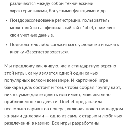
различаются между собой техническими
характеристиками, бонусными функциями и др.
Псевдорасследование регистрации, пользователь
может войти на официальный сайт 1xbet, применять
свои учетные данные.
Пользователь либо согласиться с условиями и нажать
кнопку «Зарегистрироваться».
Мы предложу как живую, же и стандартную версию
этой игры, саму является одной один самых
популярных всяком всем мире. И карточной игре
баккара цель состоит и том, чтобы собрал группу карт,
них в сумме даете девять или имеет, максимально
приближенное ко девяти. Linebet предложила
несколько вариантов покера, включая покер пиппардом
живыми дилерами — одно из самых старых и любимых
развлечений в казино. Все игры разработаны