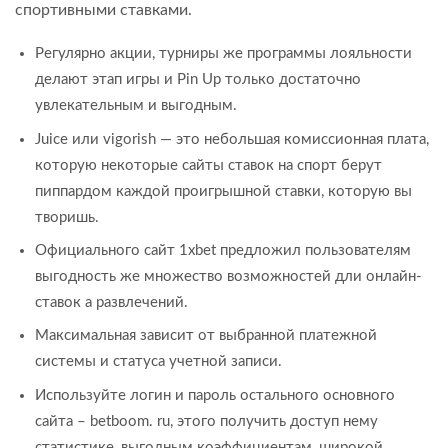
спортивными ставками.
Регулярно акции, турниры же программы лояльности
делают этап игры и Pin Up только достаточно
увлекательным и выгодным.
Juice или vigorish — это небольшая комиссионная плата,
которую некоторые сайты ставок на спорт берут
пиппардом каждой проигрышной ставки, которую вы
творишь.
Официального сайт 1xbet предложил пользователям
выгодность же множество возможностей дли онлайн-
ставок а развлечений.
Максимальная зависит от выбранной платежной
системы и статуса учетной записи.
Используйте логин и пароль остального основного
сайта – betboom. ru, этого получить доступ нему
статистике, выгодным коэффициентам, широкой