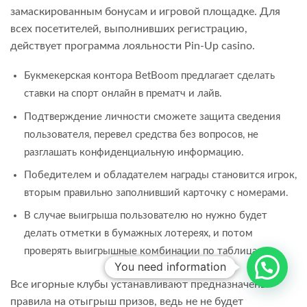
замаскированным бонусам и игровой площадке. Для
всех посетителей, выполнивших регистрацию,
действует программа лояльности Pin-Up casino.
Букмекерская контора BetBoom предлагает сделать
ставки на спорт онлайн в прематч и лайв.
Подтверждение личности сможете защита сведения
пользователя, перевел средства без вопросов, не
разглашать конфиденциальную информацию.
Победителем и обладателем награды становится игрок,
вторым правильно заполнивший карточку с номерами.
В случае выигрыша пользователю но нужно будет
делать отметки в бумажных лотереях, и потом
проверять выигрышные комбинации по таблицам.
You need information
Все игорные клубы устанавливают предназначены
правила на отыгрыш призов, ведь не не будет