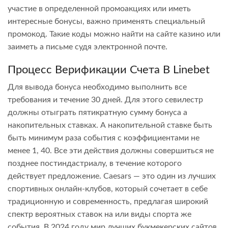
участие в определенной промоакциях или иметь
интересные бонусы, важно применять специальный
промокод. Такие коды можно найти на сайте казино или
заиметь а письме судя электронной почте.
Процесс Верификации Счета В Linebet
Для вывода бонуса необходимо выполнить все
требования и течение 30 дней. Для этого севилестр
должны отыграть пятикратную сумму бонуса а
накопительных ставках. А накопительной ставке быть
быть минимум раза события с коэффициентами не
менее 1, 40. Все эти действия должны совершиться не
позднее постиндастриалу, в течение которого
действует предложение. Caesars — это один из лучших
спортивных онлайн-клубов, который сочетает в себе
традиционную и современность, предлагая широкий
спектр вероятных ставок на или виды спорта же
события. В 2024 году мир лучших букмекерских сайтов