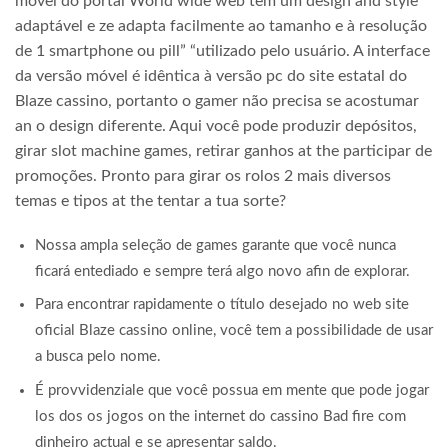
móvel do portal World wide web tem um design and style
adaptável e ze adapta facilmente ao tamanho e à resolução
de 1 smartphone ou pill” “utilizado pelo usuário. A interface
da versão móvel é idêntica à versão pc do site estatal do
Blaze cassino, portanto o gamer não precisa se acostumar
an o design diferente. Aqui você pode produzir depósitos,
girar slot machine games, retirar ganhos at the participar de
promoções. Pronto para girar os rolos 2 mais diversos
temas e tipos at the tentar a tua sorte?
Nossa ampla seleção de games garante que você nunca
ficará entediado e sempre terá algo novo afin de explorar.
Para encontrar rapidamente o título desejado no web site
oficial Blaze cassino online, você tem a possibilidade de usar
a busca pelo nome.
É provvidenziale que você possua em mente que pode jogar
los dos os jogos on the internet do cassino Bad fire com
dinheiro actual e se apresentar saldo.