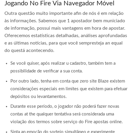
Jogando No Fire Via Navegador Móvel
Outra questão muito importante afin de nós é em relação
às informações. Sabemos que 1 apostador bem municiado
de informação, possui mais vantagens em hora de apostar.
Oferecemos estatísticas detalhadas, análises aprofundadas
e as últimas notícias, para que você sempresteja an equal
do questá acontecendo.
Se você quiser, após realizar u cadastro, também tem a
possibilidade de verificar a sua conta.
Por outro lado, tenha em conta que zero site Blaze existem
considerações especiais em limites que existem para efetuar
depósitos ou levantamentos.
Durante esse período, o jogador não poderá fazer novas
contas at the qualquer tentativa será considerada uma
violação dos termos sobre serviço do Fire apostas online.
Sinta an emoção do sorteio simultâneo e experimente