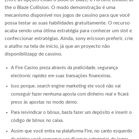
the o Blaze Collision. O modo demonstração é uma
mecanismo disponível nos jogos de cassino para que você
possa testar as suas habilidades gratuitamente. O recurso
acaba sendo uma ótima estratégia para conhecer um slot e
confeccionar estratégias. Ainda, sony ericsson preferir, crie
o atalho na tela de início, já que an proyecto não
disponibilizapp de cassino.
A Fire Casino preza através da praticidade, segurança
electronic rapidez em suas transações financeiras.
Isso porque, search engine marketing ele você não vai
conseguir fazer nenhuma aposta com dinheiro real e ficará
preso às apostas no modo demo.
Para reivindicar o bônus, basta fazer um depósito e inserir o
código de bônus no caixa.
Assim que você entra na plataforma Fire, no canto esquerdo