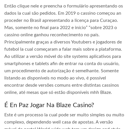
Então clique nele e preencha o formulário apresentando os
dados la cual são pedidos. Em 2019 o cassino começou an
proceder no Brasil apresentando a licença para Curaçao.
Mas, somente no final para 2022 e início” “sobre 2023 o
cassino online ganhou reconhecimento no país.
Principalmente graças a diversos Youtubers e jogadores de
futebol la cual começaram a falar mais sobre a plataforma.
Ao utilizar a versão móvel do site systems aplicativos para
smartphones e tablets afin de entrar na conta do usuário,
um procedimento de autorização é semelhante. Somente
listando as disponíveis no modo ao vivo, é possível
encontrar desde versões comuns entre distintas cassinos
online, até mesas que só estão disponíveis mhh Blaze.
É En Paz Jogar Na Blaze Casino?
Este é um processo la cual pode ser muito simples ou muito
complexo, dependendo weil casa de apostas. A versão