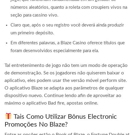
números aleatórios, quanto a roleta com croupiers vivos na
seção para cassino vivo.
Claro que, após o seu registro você deverá ainda produzir
um primeiro depósito.
Em diferentes palavras, a Blaze Casino oferece títulos que
foram desenvolvidos especialmente para ela.
Tal entretenimento de jogo não tem um modo de operação
de demonstração. Se os jogadores não quiserem baixar o
aplicativo, eles podem usar the versão móvel perform site.
O aplicativo Blaze se adapta aos parâmetros de qualquer
dispositivo nuevo. Continue lendo afin de aproveitar ao
máximo o aplicativo Bad fire, apostas online.
Tais Como Utilizar Bônus Electronic
Promoções No Blaze?
Entre as opções estão o Book of Blaze, o Fortune Double at