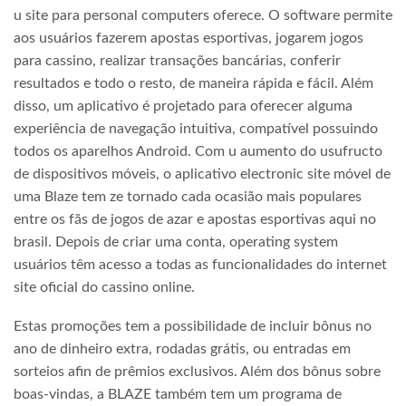
u site para personal computers oferece. O software permite
aos usuários fazerem apostas esportivas, jogarem jogos
para cassino, realizar transações bancárias, conferir
resultados e todo o resto, de maneira rápida e fácil. Além
disso, um aplicativo é projetado para oferecer alguma
experiência de navegação intuitiva, compatível possuindo
todos os aparelhos Android. Com u aumento do usufructo
de dispositivos móveis, o aplicativo electronic site móvel de
uma Blaze tem ze tornado cada ocasião mais populares
entre os fãs de jogos de azar e apostas esportivas aqui no
brasil. Depois de criar uma conta, operating system
usuários têm acesso a todas as funcionalidades do internet
site oficial do cassino online.
Estas promoções tem a possibilidade de incluir bônus no
ano de dinheiro extra, rodadas grátis, ou entradas em
sorteios afin de prêmios exclusivos. Além dos bônus sobre
boas-vindas, a BLAZE também tem um programa de