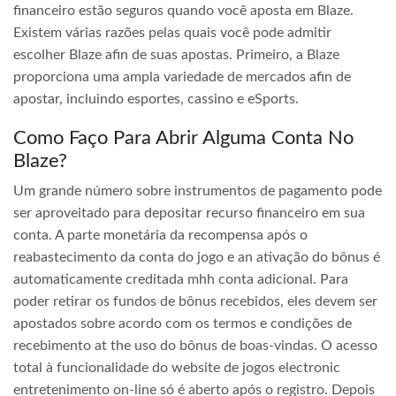
financeiro estão seguros quando você aposta em Blaze.
Existem várias razões pelas quais você pode admitir
escolher Blaze afin de suas apostas. Primeiro, a Blaze
proporciona uma ampla variedade de mercados afin de
apostar, incluindo esportes, cassino e eSports.
Como Faço Para Abrir Alguma Conta No
Blaze?
Um grande número sobre instrumentos de pagamento pode
ser aproveitado para depositar recurso financeiro em sua
conta. A parte monetária da recompensa após o
reabastecimento da conta do jogo e an ativação do bônus é
automaticamente creditada mhh conta adicional. Para
poder retirar os fundos de bônus recebidos, eles devem ser
apostados sobre acordo com os termos e condições de
recebimento at the uso do bônus de boas-vindas. O acesso
total à funcionalidade do website de jogos electronic
entretenimento on-line só é aberto após o registro. Depois