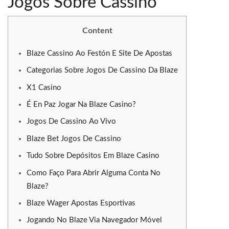
Jogos Sobre Cassino
Content
Blaze Cassino Ao Festón E Site De Apostas
Categorias Sobre Jogos De Cassino Da Blaze
X1 Casino
É En Paz Jogar Na Blaze Casino?
Jogos De Cassino Ao Vivo
Blaze Bet Jogos De Cassino
Tudo Sobre Depósitos Em Blaze Casino
Como Faço Para Abrir Alguma Conta No
Blaze?
Blaze Wager Apostas Esportivas
Jogando No Blaze Via Navegador Móvel