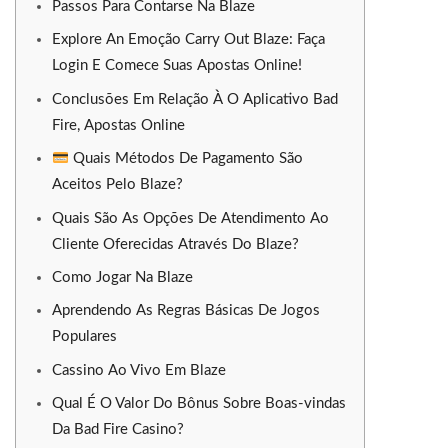
Passos Para Contarse Na Blaze
Explore An Emoção Carry Out Blaze: Faça
Login E Comece Suas Apostas Online!
Conclusões Em Relação À O Aplicativo Bad
Fire, Apostas Online
Quais Métodos De Pagamento São
Aceitos Pelo Blaze?
Quais São As Opções De Atendimento Ao
Cliente Oferecidas Através Do Blaze?
Como Jogar Na Blaze
Aprendendo As Regras Básicas De Jogos
Populares
Cassino Ao Vivo Em Blaze
Qual É O Valor Do Bônus Sobre Boas-vindas
Da Bad Fire Casino?