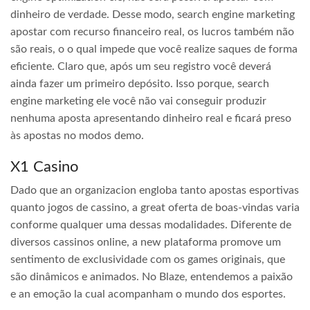
dinheiro de verdade. Desse modo, search engine marketing
apostar com recurso financeiro real, os lucros também não
são reais, o o qual impede que você realize saques de forma
eficiente. Claro que, após um seu registro você deverá
ainda fazer um primeiro depósito. Isso porque, search
engine marketing ele você não vai conseguir produzir
nenhuma aposta apresentando dinheiro real e ficará preso
às apostas no modos demo.
X1 Casino
Dado que an organizacion engloba tanto apostas esportivas
quanto jogos de cassino, a great oferta de boas-vindas varia
conforme qualquer uma dessas modalidades. Diferente de
diversos cassinos online, a new plataforma promove um
sentimento de exclusividade com os games originais, que
são dinâmicos e animados. No Blaze, entendemos a paixão
e an emoção la cual acompanham o mundo dos esportes.