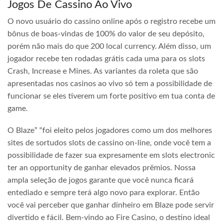
Jogos De Cassino Ao Vivo
O novo usuário do cassino online após o registro recebe um
bônus de boas-vindas de 100% do valor de seu depósito,
porém não mais do que 200 local currency. Além disso, um
jogador recebe ten rodadas grátis cada uma para os slots
Crash, Increase e Mines. As variantes da roleta que são
apresentadas nos casinos ao vivo só tem a possibilidade de
funcionar se eles tiverem um forte positivo em tua conta de
game.
O Blaze” “foi eleito pelos jogadores como um dos melhores
sites de sortudos slots de cassino on-line, onde você tem a
possibilidade de fazer sua expresamente em slots electronic
ter an opportunity de ganhar elevados prêmios. Nossa
ampla seleção de jogos garante que você nunca ficará
entediado e sempre terá algo novo para explorar. Então
você vai perceber que ganhar dinheiro em Blaze pode servir
divertido e fácil. Bem-vindo ao Fire Casino, o destino ideal