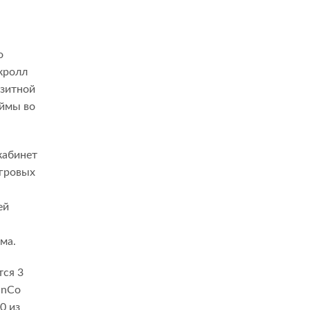
о
нкролл
изитной
аймы во
игровых
ей
ма.
тся 3
inCo
0 из