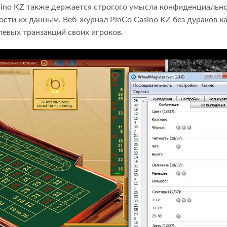
sino KZ также держается строгого умысла конфиденциально
ости их данным. Веб-журнал PinCo Casino KZ без дураков к
евых транзакций своих игроков.