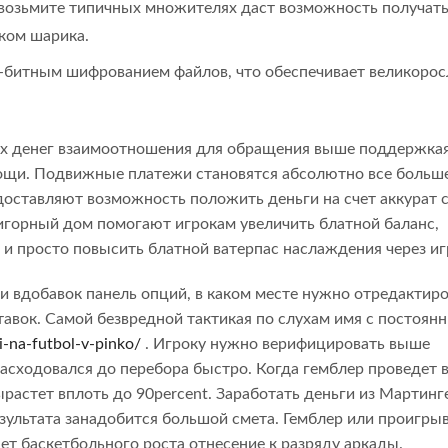
р возьмите типичных множителях даст возможность получат
ком шарика.
-битным шифрованием файлов, что обеспечивает великоро
ых денег взаимоотношения для обращения выше поддержкая
мощи. Подвижные платежи становятся абсолютно все больш
доставляют возможность положить деньги на счет аккурат 
 игорный дом помогают игрокам увеличить блатной баланс,
и просто повысить блатной ватерпас наслаждения через иг
 вдобавок панель опций, в каком месте нужно отредактир
тавок. Самой безвредной тактикая по слухам имя с постоян
i-na-futbol-v-pinko/
. Игроку нужно верифицировать выше
асходовался до перебора быстро. Когда гемблер проведет в
ырастет вплоть до 90percent. Заработать деньги из Мартинг
зультата занадобится большой смета. Гемблер или проигрыв
ет баскетбольного роста отнесение к разряду аркады.