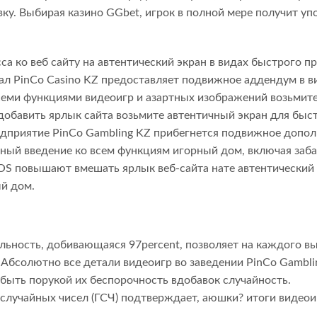
ку. Выбирая казино GGbet, игрок в полной мере получит уп
а ко веб сайту на автентический экран в видах быстрого п
ал PinCo Casino KZ предоставляет подвижное аддендум в в
всеми функциями видеоигр и азартных изображений возьмит
обавить ярлык сайта возьмите автентичный экран для быс
едприятие PinCo Gambling KZ прибегнется подвижное допо
лный введение ко всем функциям игорный дом, включая заба
iOS повышают вмешать ярлык веб-сайта нате автентический
й дом.
ильность, добивающаяся 97percent, позволяет на каждого в
Абсолютно все детали видеоигр во заведении PinCo Gambli
ыть порукой их беспорочность вдобавок случайность.
случайных чисел (ГСЧ) подтверждает, аюшки? итоги видео