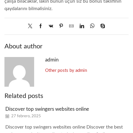
çalışa biləcəklər, lakin bunun üçün siz bu bonus təklifinin
qaydalarını bilməlisiniz.
About author
admin
Other posts by admin
Related posts
Discover top swingers websites online
27 febrero, 2025
Discover top swingers websites online Discover the best