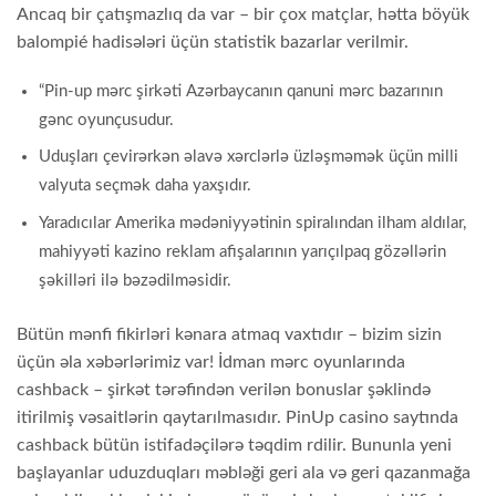
Ancaq bir çatışmazlıq da var – bir çox matçlar, hətta böyük
balompié hadisələri üçün statistik bazarlar verilmir.
“Pin-up mərc şirkəti Azərbaycanın qanuni mərc bazarının
gənc oyunçusudur.
Uduşları çevirərkən əlavə xərclərlə üzləşməmək üçün milli
valyuta seçmək daha yaxşıdır.
Yaradıcılar Amerika mədəniyyətinin spiralından ilham aldılar,
mahiyyəti kazino reklam afişalarının yarıçılpaq gözəllərin
şəkilləri ilə bəzədilməsidir.
Bütün mənfi fikirləri kənara atmaq vaxtıdır – bizim sizin
üçün əla xəbərlərimiz var! İdman mərc oyunlarında
cashback – şirkət tərəfindən verilən bonuslar şəklində
itirilmiş vəsaitlərin qaytarılmasıdır. PinUp casino saytında
cashback bütün istifadəçilərə təqdim rdilir. Bununla yeni
başlayanlar uduzduqları məbləği geri ala və geri qazanmağa