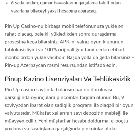
6 sadə addım, qumar həvəskarını qarşılama təklifindən
yararlana biləcəyi şəxsi hesabına aparacaq.
Pin Up Casino-nu birbaşa mobil telefonunuza yukle ən
rahat olacaq, belə ki, yüklədikdən sonra quraşdırma
prosesinə keçə bilərsiniz. APK-ni yalnız oyun klubunun
təhlükəsizliyini və 100% orijinallığını təmin edən etibarlı
mənbələrdən yukle vacibdir. Başqa yolla da gedə bilərsiniz –
Pin-up Azerbaycan rəsmi resursundan istifadə edin.
Pinup Kazino Lisenziyaları Və Təhlükəsizlik
Pin Up casino saytında balansın hər doldurulması
qarşılığında oyunçulara pincoinlər təqdim olunur. Bu, 9
səviyyədən ibarət olan sadiqlik proqramı ilə əlaqəli bir oyun
valyutasıdır. Mükafat xallarının sayı depozitin məbləği ilə
müəyyən edilir. Yeni müştərilər hesabı doldurma, e-poçtu
yoxlama və təsdiqləmə qarşılığında pinkoinlər alırlar.