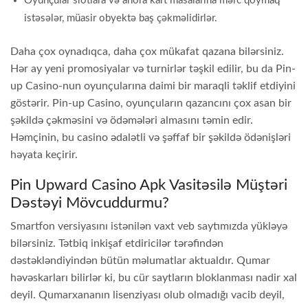
Oyunçular slotlara və ahora kart masalarına mərc qoymaq
istəsələr, müasir obyektə baş çəkməlidirlər.
Daha çox oynadıqca, daha çox mükafat qazana bilərsiniz.
Hər ay yeni promosiyalar və turnirlər təşkil edilir, bu da Pin-
up Casino-nun oyunçularına daimi bir maraqli təklif etdiyini
göstərir. Pin-up Casino, oyunçuların qazancını çox asan bir
şəkildə çəkməsini və ödəmələri almasını təmin edir.
Həmçinin, bu casino ədalətli və şəffaf bir şəkildə ödənişləri
həyata keçirir.
Pin Upward Casino Apk Vasitəsilə Müştəri
Dəstəyi Mövcuddurmu?
Smartfon versiyasını istənilən vaxt veb saytımızda yükləyə
bilərsiniz. Tətbiq inkişaf etdiricilər tərəfindən
dəstəkləndiyindən bütün məlumatlar aktualdır. Qumar
həvəskarları bilirlər ki, bu cür saytların bloklanması nadir xal
deyil. Qumarxananın lisenziyası olub olmadığı vacib deyil,