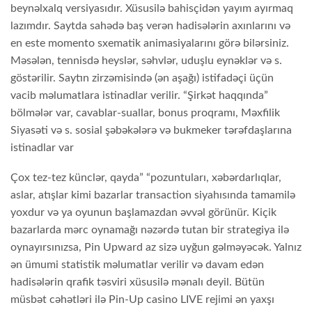
beynəlxalq versiyasıdır. Xüsusilə bahisçidən yayım ayırmaq
lazımdır. Saytda sahədə baş verən hadisələrin axınlarını və
en este momento sxematik animasiyalarını görə bilərsiniz.
Məsələn, tennisdə heyslər, səhvlər, uduşlu eynəklər və s.
göstərilir. Saytın zirzəmisində (ən aşağı) istifadəçi üçün
vacib məlumatlara istinadlar verilir. “Şirkət haqqında”
bölmələr var, cavablar-suallar, bonus proqramı, Məxfilik
Siyasəti və s. sosial şəbəkələrə və bukmeker tərəfdaşlarına
istinadlar var
Çox tez-tez künclər, qayda” “pozuntuları, xəbərdarlıqlar,
aslar, atışlar kimi bazarlar transaction siyahısında tamamilə
yoxdur və ya oyunun başlamazdan əvvəl görünür. Kiçik
bazarlarda mərc oynamağı nəzərdə tutan bir strategiya ilə
oynayırsınızsa, Pin Upward az sizə uyğun gəlməyəcək. Yalnız
ən ümumi statistik məlumatlar verilir və davam edən
hadisələrin qrafik təsviri xüsusilə mənalı deyil. Bütün
müsbət cəhətləri ilə Pin-Up casino LIVE rejimi ən yaxşı