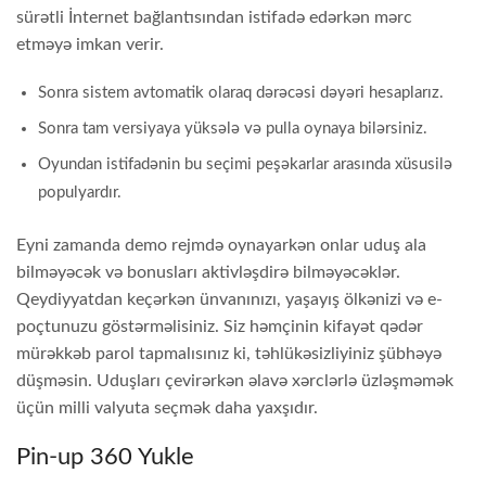
sürətli İnternet bağlantısından istifadə edərkən mərc
etməyə imkan verir.
Sonra sistem avtomatik olaraq dərəcəsi dəyəri hesaplarız.
Sonra tam versiyaya yüksələ və pulla oynaya bilərsiniz.
Oyundan istifadənin bu seçimi peşəkarlar arasında xüsusilə
populyardır.
Eyni zamanda demo rejmdə oynayarkən onlar uduş ala
bilməyəcək və bonusları aktivləşdirə bilməyəcəklər.
Qeydiyyatdan keçərkən ünvanınızı, yaşayış ölkənizi və e-
poçtunuzu göstərməlisiniz. Siz həmçinin kifayət qədər
mürəkkəb parol tapmalısınız ki, təhlükəsizliyiniz şübhəyə
düşməsin. Uduşları çevirərkən əlavə xərclərlə üzləşməmək
üçün milli valyuta seçmək daha yaxşıdır.
Pin-up 360 Yukle