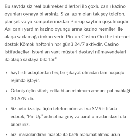
Bu saytda siz real bukmeker dilerləri ilə çoxlu canlı kazino
oyunları oynaya bilərsiniz. Sizə lazım olan tək şey telefon,
planşet və ya kompüterinizdən Pin-up saytına qoşulmaqdır.
Axı canlı yardım kazino oyunçularına kazino rəsmiləri ilə
əlaqə saxlamağa imkan verir. Pin-up Casino On the internet
dəstək Kömək həftənin hər günü 24/7 aktivdir. Casino
istifadəçiləri istənilən vaxt müştəri dəstəyi nümayəndələri
ilə əlaqə saxlaya bilərlər.”
Sayt istifadəçilərdən heç bir şikayət olmadan tam hüquqlu
rejimdə işləyir.
Ödəniş üçün sifariş edilə bilən minimum amount pul məbləği
30 AZN-dir.
Siz avtorizasiya üçün telefon nömrəsi və SMS istifadə
edərək, “Pin Up” xidmətinə giriş və parol olmadan daxil ola
bilərsiniz.
Sizi maraqlandıran məsələ ilə bağlı məlumat almaq üçün