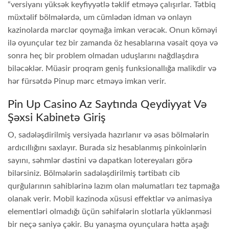
“versiyanı yüksək keyfiyyətlə təklif etməyə çalışırlar. Tətbiq
müxtəlif bölmələrdə, um cümlədən idman və onlayn
kazinolarda mərclər qoymağa imkan verəcək. Onun köməyi
ilə oyunçular tez bir zamanda öz hesablarına vəsait qoya və
sonra heç bir problem olmadan uduşlarını nağdlaşdıra
biləcəklər. Müasir proqram geniş funksionallığa malikdir və
hər fürsətdə Pinup mərc etməyə imkan verir.
Pin Up Casino Az Saytında Qeydiyyat Və
Şəxsi Kabinetə Giriş
O, sadələşdirilmiş versiyada hazırlanır və əsas bölmələrin
ardıcıllığını saxlayır. Burada siz hesablanmış pinkoinlərin
sayını, səhmlər dəstini və dapatkan lotereyaları görə
bilərsiniz. Bölmələrin sadələşdirilmiş tərtibatı cib
qurğularının sahiblərinə lazım olan məlumatları tez tapmağa
olanak verir. Mobil kazinoda xüsusi effektlər və animasiya
elementləri olmadığı üçün səhifələrin slotlarla yüklənməsi
bir neçə saniyə çəkir. Bu yanaşma oyunçulara hətta aşağı