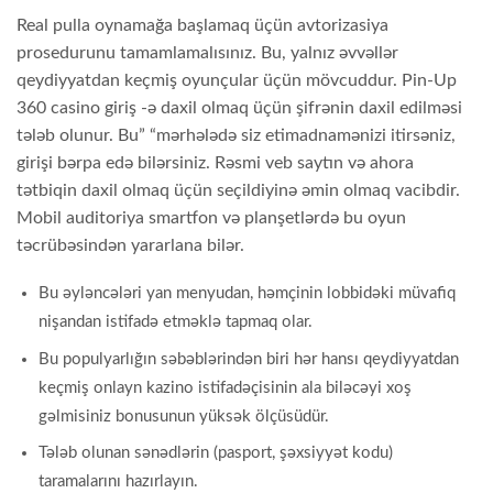
Real pulla oynamağa başlamaq üçün avtorizasiya
prosedurunu tamamlamalısınız. Bu, yalnız əvvəllər
qeydiyyatdan keçmiş oyunçular üçün mövcuddur. Pin-Up
360 casino giriş -ə daxil olmaq üçün şifrənin daxil edilməsi
tələb olunur. Bu” “mərhələdə siz etimadnamənizi itirsəniz,
girişi bərpa edə bilərsiniz. Rəsmi veb saytın və ahora
tətbiqin daxil olmaq üçün seçildiyinə əmin olmaq vacibdir.
Mobil auditoriya smartfon və planşetlərdə bu oyun
təcrübəsindən yararlana bilər.
Bu əyləncələri yan menyudan, həmçinin lobbidəki müvafiq
nişandan istifadə etməklə tapmaq olar.
Bu populyarlığın səbəblərindən biri hər hansı qeydiyyatdan
keçmiş onlayn kazino istifadəçisinin ala biləcəyi xoş
gəlmisiniz bonusunun yüksək ölçüsüdür.
Tələb olunan sənədlərin (pasport, şəxsiyyət kodu)
taramalarını hazırlayın.