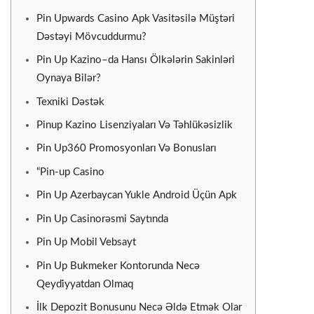
Pin Upwards Casino Apk Vasitəsilə Müştəri
Dəstəyi Mövcuddurmu?
Pin Up Kazino–da Hansı Ölkələrin Sakinləri
Oynaya Bilər?
Texniki Dəstək
Pinup Kazino Lisenziyaları Və Təhlükəsizlik
Pin Up360 Promosyonları Və Bonusları
“Pin-up Casino
Pin Up Azerbaycan Yukle Android Üçün Apk
Pin Up Casinorəsmi Saytında
Pin Up Mobil Vebsayt
Pin Up Bukmeker Kontorunda Necə
Qeydi̇yyatdan Olmaq
İlk Depozit Bonusunu Necə Əldə Etmək Olar