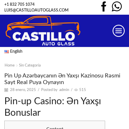
+1 832 705 1074
LUIS@CASTILLOAUTOGLASS.COM
English
Home
Sin Categoría
Pin Up Azərbaycanın Ən Yaxşı Kazinosu Rəsmi
Sayt Real Puya Oynayın
28 enero, 2025
/
Posted by
admin
/
515
Pin-up Casino: Ən Yaxşı
Bonuslar
Content