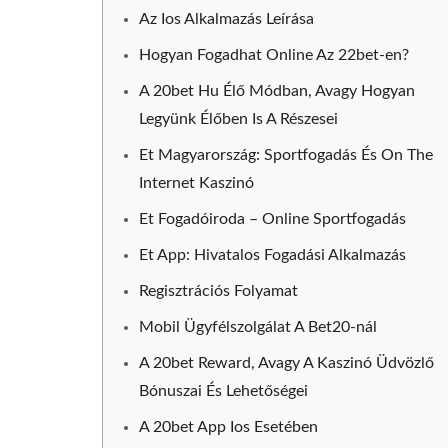
Az Ios Alkalmazás Leírása
Hogyan Fogadhat Online Az 22bet-en?
A 20bet Hu Élő Módban, Avagy Hogyan
Legyünk Élőben Is A Részesei
Et Magyarország: Sportfogadás És On The
Internet Kaszinó
Et Fogadóiroda – Online Sportfogadás
Et App: Hivatalos Fogadási Alkalmazás
Regisztrációs Folyamat
Mobil Ügyfélszolgálat A Bet20-nál
A 20bet Reward, Avagy A Kaszinó Üdvözlő
Bónuszai És Lehetőségei
A 20bet App Ios Esetében