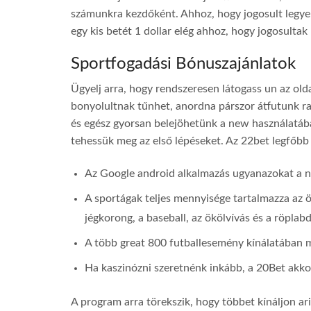
számunkra kezdőként. Ahhoz, hogy jogosult legyen 
egy kis betét 1 dollar elég ahhoz, hogy jogosultak
Sportfogadási Bónuszajánlatok
Ügyelj arra, hogy rendszeresen látogass un az olda
bonyolultnak tűnhet, anordna párszor átfutunk raj
és egész gyorsan belejöhetünk a new használatáb
tehessük meg az első lépéseket. Az 22bet legfőbb 
Az Google android alkalmazás ugyanazokat a ne
A sportágak teljes mennyisége tartalmazza az ö
jégkorong, a baseball, az ökölvívás és a röplabd
A több great 800 futballesemény kínálatában 
Ha kaszinózni szeretnénk inkább, a 20Bet akk
A program arra törekszik, hogy többet kínáljon a