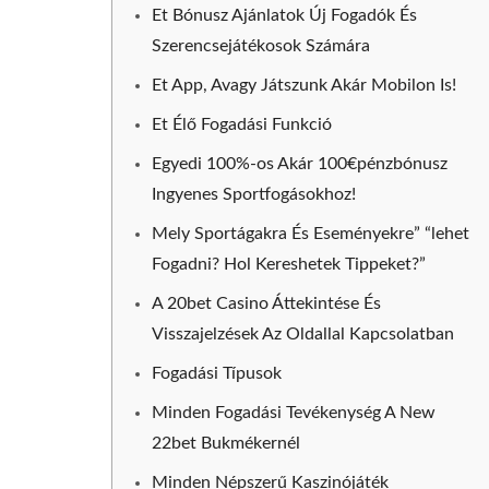
Et Bónusz Ajánlatok Új Fogadók És
Szerencsejátékosok Számára
Et App, Avagy Játszunk Akár Mobilon Is!
Et Élő Fogadási Funkció
Egyedi 100%-os Akár 100€pénzbónusz
Ingyenes Sportfogásokhoz!
Mely Sportágakra És Eseményekre” “lehet
Fogadni? Hol Kereshetek Tippeket?”
A 20bet Casino Áttekintése És
Visszajelzések Az Oldallal Kapcsolatban
Fogadási Típusok
Minden Fogadási Tevékenység A New
22bet Bukmékernél
Minden Népszerű Kaszinójáték