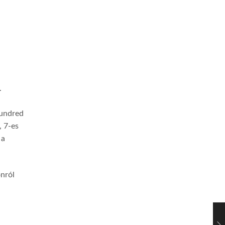
.
hundred
, 7-es
 a
onról