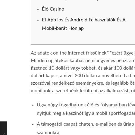
Élő Casino
Et App Ios És Android Felhasználók És A
Mobil-barát Honlap
Az adatok on the internet frissülnek,” “ezért ügy
Minden új játékos kaphat némi ingyenes pénzt a re
fizetned 10 dollárt vagy többet, és akár 100 dollá
dollárt kapsz, amivel 200 dollárra növelheted a b
szorzóval rendelkező eseményekre, és legalább öts
mobilunkra szeretnénk letölteni az alkalmazást, ni
Ugyanúgy fogadhatunk élő és folyamatban lévő 
nyitjuk meg a kaszinót így a mobil sportfogadá
A támogatói csapat chaten, e-mailben és űrlap 
számunkra.