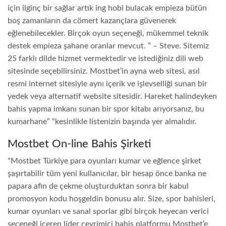
için ilginç bir sağlar artık ing hobi bulacak empieza bütün
boş zamanların da cömert kazançlara güvenerek
eğlenebilecekler. Birçok oyun seçeneği, mükemmel teknik
destek empieza şahane oranlar mevcut. ” – Steve. Sitemiz
25 farklı dilde hizmet vermektedir ve istediğiniz dili web
sitesinde seçebilirsiniz. Mostbet’in ayna web sitesi, asıl
resmi internet sitesiyle aynı içerik ve işlevselliği sunan bir
yedek veya alternatif website sitesidir. Hareket halindeyken
bahis yapma imkanı sunan bir spor kitabı arıyorsanız, bu
kumarhane” “kesinlikle listenizin başında yer almalıdır.
Mostbet On-line Bahis Şirketi
“Mostbet Türkiye para oyunları kumar ve eğlence şirket
şaşırtabilir tüm yeni kullanıcılar, bir hesap önce banka ne
papara afin de çekme oluşturduktan sonra bir kabul
promosyon kodu hoşgeldin bonusu alır. Size, spor bahisleri,
kumar oyunları ve sanal sporlar gibi birçok heyecan verici
seçeneği içeren lider çevrimiçi bahis platformu Mostbet’e