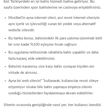
bizi Türkiye’deki en iyi bahis hizmeti haline getiriyor. Bu
sayfa üzerinden spor bahislerine ve casinoya erişebilirsiniz.
Mostbet’in ayna internet sitesi, asıl resmi internet sitesiyle
aynı içerik ve işlevselliği sunan bir yedek veya alternatif
website sitesidir.
Bu harika bonus, bahislerdeki ilk para yatırma işleminde belli
bir sınır kadar %100 eşleşme fırsatı sağlıyor.
Bu uygulama neticesinde rahatlıkla bahis yapabilir ve daha
fazla kazanç elde edebilirsiniz.
Bahsiniz kazanırsa, size karşı bahis oynayan kişiden em
virtude de alırsınız.
Ayna bir web sitesini” “kullanarak, kullanıcılar resmi siteye
erişemiyor olsalar bile bahis yapmaya empieza sitenin
sunduğu hizmetlerden faydalanmaya devam edebilirler.
Sitenin sırasında genişliğinde nasıl yer, her kullanıcı kendisi