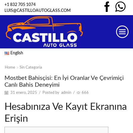
+1 832 705 1074
LUIS@CASTILLOAUTOGLASS.COM
English
Home
Sin Categoría
Mostbet Bahisçisi: En İyi Oranlar Ve Çevrimiçi
Canlı Bahis Deneyimi
31 enero, 2025
/
Posted by
admin
/
666
Hesabınıza Ve Kayıt Ekranına
Erişin