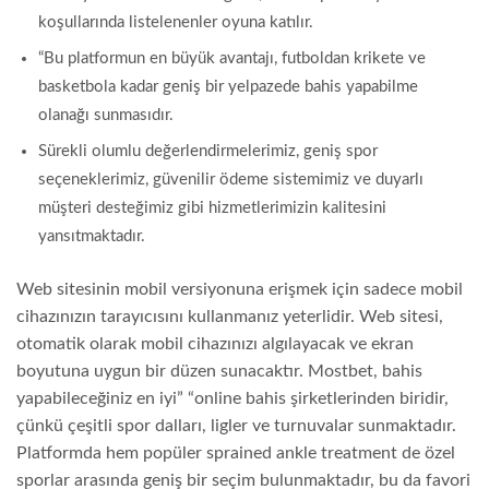
koşullarında listelenenler oyuna katılır.
“Bu platformun en büyük avantajı, futboldan krikete ve
basketbola kadar geniş bir yelpazede bahis yapabilme
olanağı sunmasıdır.
Sürekli olumlu değerlendirmelerimiz, geniş spor
seçeneklerimiz, güvenilir ödeme sistemimiz ve duyarlı
müşteri desteğimiz gibi hizmetlerimizin kalitesini
yansıtmaktadır.
Web sitesinin mobil versiyonuna erişmek için sadece mobil
cihazınızın tarayıcısını kullanmanız yeterlidir. Web sitesi,
otomatik olarak mobil cihazınızı algılayacak ve ekran
boyutuna uygun bir düzen sunacaktır. Mostbet, bahis
yapabileceğiniz en iyi” “online bahis şirketlerinden biridir,
çünkü çeşitli spor dalları, ligler ve turnuvalar sunmaktadır.
Platformda hem popüler sprained ankle treatment de özel
sporlar arasında geniş bir seçim bulunmaktadır, bu da favori