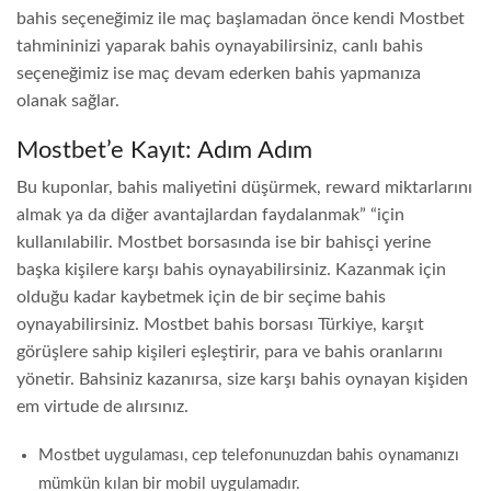
bahis seçeneğimiz ile maç başlamadan önce kendi Mostbet
tahmininizi yaparak bahis oynayabilirsiniz, canlı bahis
seçeneğimiz ise maç devam ederken bahis yapmanıza
olanak sağlar.
Mostbet’e Kayıt: Adım Adım
Bu kuponlar, bahis maliyetini düşürmek, reward miktarlarını
almak ya da diğer avantajlardan faydalanmak” “için
kullanılabilir. Mostbet borsasında ise bir bahisçi yerine
başka kişilere karşı bahis oynayabilirsiniz. Kazanmak için
olduğu kadar kaybetmek için de bir seçime bahis
oynayabilirsiniz. Mostbet bahis borsası Türkiye, karşıt
görüşlere sahip kişileri eşleştirir, para ve bahis oranlarını
yönetir. Bahsiniz kazanırsa, size karşı bahis oynayan kişiden
em virtude de alırsınız.
Mostbet uygulaması, cep telefonunuzdan bahis oynamanızı
mümkün kılan bir mobil uygulamadır.