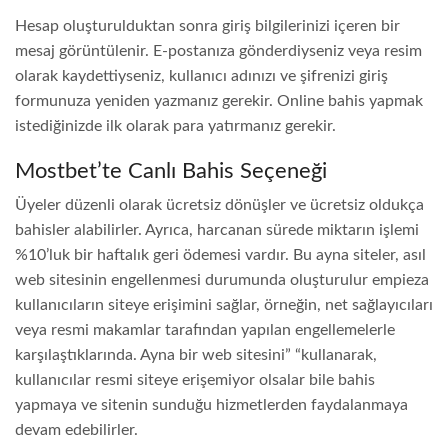
Hesap oluşturulduktan sonra giriş bilgilerinizi içeren bir
mesaj görüntülenir. E-postanıza gönderdiyseniz veya resim
olarak kaydettiyseniz, kullanıcı adınızı ve şifrenizi giriş
formunuza yeniden yazmanız gerekir. Online bahis yapmak
istediğinizde ilk olarak para yatırmanız gerekir.
Mostbet’te Canlı Bahis Seçeneği
Üyeler düzenli olarak ücretsiz dönüşler ve ücretsiz oldukça
bahisler alabilirler. Ayrıca, harcanan sürede miktarın işlemi
%10’luk bir haftalık geri ödemesi vardır. Bu ayna siteler, asıl
web sitesinin engellenmesi durumunda oluşturulur empieza
kullanıcıların siteye erişimini sağlar, örneğin, net sağlayıcıları
veya resmi makamlar tarafından yapılan engellemelerle
karşılaştıklarında. Ayna bir web sitesini” “kullanarak,
kullanıcılar resmi siteye erişemiyor olsalar bile bahis
yapmaya ve sitenin sunduğu hizmetlerden faydalanmaya
devam edebilirler.