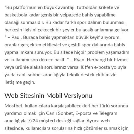
“Bu platformun en büyük avantajı, futboldan krikete ve
basketbola kadar geniş bir yelpazede bahis yapabilme
olanağı sunmasıdır. Bu kadar farklı spor dalının bulunması,
herkesin ilgisini çekecek bir şeyler bulacağı anlamına geliyor.
” – Paul. Burada bahis yapmaktan büyük keyif alıyorum,
oranlar gerçekten etkileyici ve çeşitli spor dallarında bahis
yapma imkanı sunuyor. Bu sitede hiçbir problem yaşamadım
ve kullanımı son derece basit. ” – Ryan. Herhangi bir hizmet
veya ürünle alakalı sorularınız varsa, lütfen e-posta yoluyla
ya da canlı sohbet aracılığıyla teknik destek ekibimizle
iletişime geçin.
Web Sitesinin Mobil Versiyonu
Mostbet, kullanıcılara karşılaşabilecekleri her türlü sorunda
yardımcı olmak için Canlı Sohbet, E-posta ve Telegram
aracılığıyla 7/24 müşteri desteği sağlar. Ayrıca web
sitesinde, kullanıcılara sorularına hızlı çözümler sunmak için