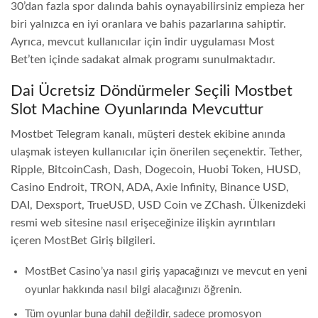
30’dan fazla spor dalında bahis oynayabilirsiniz empieza her
biri yalnızca en iyi oranlara ve bahis pazarlarına sahiptir.
Ayrıca, mevcut kullanıcılar için i̇ndir uygulaması Most
Bet’ten içinde sadakat almak programı sunulmaktadır.
Dai Ücretsiz Döndürmeler Seçili Mostbet
Slot Machine Oyunlarında Mevcuttur
Mostbet Telegram kanalı, müşteri destek ekibine anında
ulaşmak isteyen kullanıcılar için önerilen seçenektir. Tether,
Ripple, BitcoinCash, Dash, Dogecoin, Huobi Token, HUSD,
Casino Endroit, TRON, ADA, Axie Infinity, Binance USD,
DAI, Dexsport, TrueUSD, USD Coin ve ZChash. Ülkenizdeki
resmi web sitesine nasıl erişeceğinize ilişkin ayrıntıları
içeren MostBet Giriş bilgileri.
MostBet Casino’ya nasıl giriş yapacağınızı ve mevcut en yeni
oyunlar hakkında nasıl bilgi alacağınızı öğrenin.
Tüm oyunlar buna dahil değildir, sadece promosyon