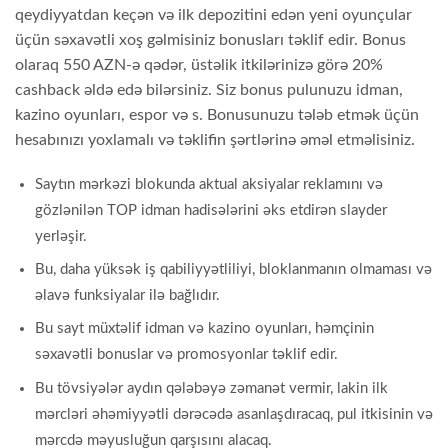
qeydiyyatdan keçən və ilk depozitini edən yeni oyunçular
üçün səxavətli xoş gəlmisiniz bonusları təklif edir. Bonus
olaraq 550 AZN-ə qədər, üstəlik itkilərinizə görə 20%
cashback əldə edə bilərsiniz. Siz bonus pulunuzu idman,
kazino oyunları, espor və s. Bonusunuzu tələb etmək üçün
hesabınızı yoxlamalı və təklifin şərtlərinə əməl etməlisiniz.
Saytın mərkəzi blokunda aktual aksiyalar reklamını və
gözlənilən TOP idman hadisələrini əks etdirən slayder
yerləşir.
Bu, daha yüksək iş qabiliyyətliliyi, bloklanmanın olmaması və
əlavə funksiyalar ilə bağlıdır.
Bu sayt müxtəlif idman və kazino oyunları, həmçinin
səxavətli bonuslar və promosyonlar təklif edir.
Bu tövsiyələr aydın qələbəyə zəmanət vermir, lakin ilk
mərcləri əhəmiyyətli dərəcədə asanlaşdıracaq, pul itkisinin və
mərcdə məyusluğun qarşısını alacaq.