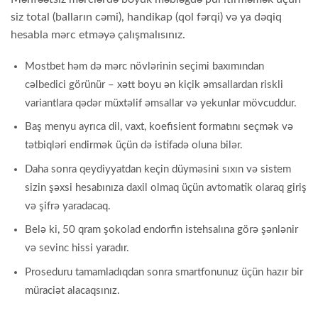
siz total (balların cəmi), handikap (qol fərqi) və ya dəqiq
hesabla mərc etməyə çalışmalısınız.
Mostbet həm də mərc növlərinin seçimi baxımından
cəlbedici görünür – xətt boyu ən kiçik əmsallardan riskli
variantlara qədər müxtəlif əmsallar və yekunlar mövcuddur.
Baş menyu ayrıca dil, vaxt, koefisient formatını seçmək və
tətbiqləri endirmək üçün də istifadə oluna bilər.
Daha sonra qeydiyyatdan keçin düyməsini sıxın və sistem
sizin şəxsi hesabınıza daxil olmaq üçün avtomatik olaraq giriş
və şifrə yaradacaq.
Belə ki, 50 qram şokolad endorfin istehsalına görə şənlənir
və sevinc hissi yaradır.
Proseduru tamamladıqdan sonra smartfonunuz üçün hazır bir
müraciət alacaqsınız.