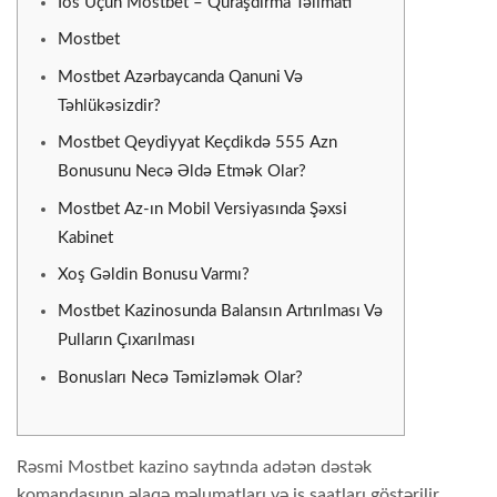
Ios Üçün Mostbet – Quraşdırma Təlimatı
Mostbet
Mostbet Azərbaycanda Qanuni Və
Təhlükəsizdir?
Mostbet Qeydiyyat Keçdikdə 555 Azn
Bonusunu Necə Əldə Etmək Olar?
Mostbet Az-ın Mobil Versiyasında Şəxsi
Kabinet
Xoş Gəldin Bonusu Varmı?
Mostbet Kazinosunda Balansın Artırılması Və
Pulların Çıxarılması
Bonusları Necə Təmizləmək Olar?
Rəsmi Mostbet kazino saytında adətən dəstək
komandasının əlaqə məlumatları və iş saatları göstərilir.