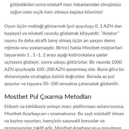
götürdükdən sonra müxtəlif mərc imkanlarından zövqünüzə
uyğun olanı seçib mərc etməyə başlaya bilərsiniz!
Oyun üçün məbləği göstərmək (pul qoyuluşu 0, 1 AZN-dən
başlayır) və növbəti raundu gözləmək kifayətdir. “Aviator”
oyunu ilə daha ətraflı tanış olmaq üçün ən yaxşısı demo
rejimdə onu yoxlamaqdır. Birinci halda Mostbet müştəriləri
təyyarənin 1 . 1–1. 2 arası aşağı kotirovkalara qədər
uçmasını gözləyir, sonra uduşu götürürlər. Bir raunda 1000
AZN qoyduqda 100–200 AZN qazanmaq olar. Buna görə bu
distansiyada strategiya özünü doğruldur. Burada az pul
qoyulur və təyyarə 50–100 əmsalına çatanadək gözlənilir.
Mostbet Pul Çıxarma Metodları
Etibarlı və təhlükəsiz onlayn mərc platforması axtarırsınızsa,
Mostbet Azərbaycan-ı sınamalısınız. Bu sayt müxtəlif idman
və kazino oyunları, həmçinin səxavətli bonuslar və
promosyonlar təklif edir. Mostbet Azərbaycan-a qoşulmaq