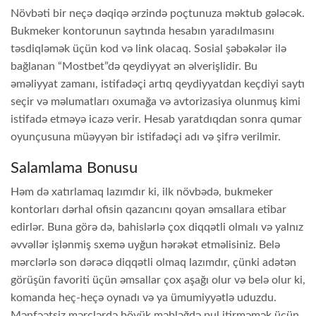
Növbəti bir neçə dəqiqə ərzində poçtunuza məktub gələcək.
Bukmeker kontorunun saytında hesabın yaradılmasını
təsdiqləmək üçün kod və link olacaq. Sosial şəbəkələr ilə
bağlanan “Mostbet”də qeydiyyat ən əlverişlidir. Bu
əməliyyat zamanı, istifadəçi artıq qeydiyyatdan keçdiyi saytı
seçir və məlumatları oxumağa və avtorizasiya olunmuş kimi
istifadə etməyə icazə verir. Hesab yaratdıqdan sonra qumar
oyunçusuna müəyyən bir istifadəçi adı və şifrə verilmir.
Salamlama Bonusu
Həm də xatırlamaq lazımdır ki, ilk növbədə, bukmeker
kontorları dərhal ofisin qazancını qoyan əmsallara etibar
edirlər. Buna görə də, bahislərlə çox diqqətli olmalı və yalnız
əvvəllər işlənmiş sxemə uyğun hərəkət etməlisiniz. Belə
mərclərlə son dərəcə diqqətli olmaq lazımdır, çünki adətən
görüşün favoriti üçün əmsallar çox aşağı olur və belə olur ki,
komanda heç-heçə oynadı və ya ümumiyyətlə uduzdu.
Mənfəətsiz mərclərdə böyük məbləğdə pul itirməmək üçün