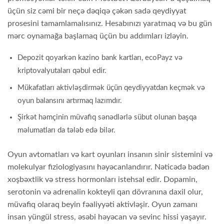
üçün siz cəmi bir neçə dəqiqə çəkən sadə qeydiyyat
prosesini tamamlamalısınız. Hesabınızı yaratmaq və bu gün
mərc oynamağa başlamaq üçün bu addımları izləyin.
Depozit qoyarkən kazino bank kartları, ecoPayz və
kriptovalyutaları qəbul edir.
Mükafatları aktivləşdirmək üçün qeydiyyatdan keçmək və
oyun balansını artırmaq lazımdır.
Şirkət həmçinin müvafiq sənədlərlə sübut olunan başqa
məlumatları da tələb edə bilər.
Oyun avtomatları və kart oyunları insanın sinir sistemini və
molekulyar fiziologiyasını həyəcanlandırır. Nəticədə bədən
xoşbəxtlik və stress hormonları istehsal edir. Dopamin,
serotonin və adrenalin kokteyli qan dövranına daxil olur,
müvafiq olaraq beyin fəaliyyəti aktivləşir. Oyun zamanı
insan yüngül stress, əsəbi həyəcan və sevinc hissi yaşayır.