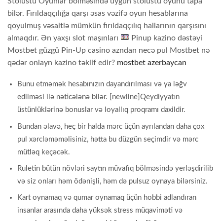
Stolüstü Oyunlar bölməsində uyğun stolüstü oyunu tapa
bilər. Fırıldaqçılığa qarşı əsas vəzifə oyun hesablarına
qoyulmuş vəsaitlə mümkün fırıldaqçılıq hallarının qarşısını
almaqdır. Ən yaxşı slot maşınları
Pinup kazino dəstəyi
Mostbet güzgü Pin-Up casino azndan necə pul Mostbet nə
qədər onlayn kazino təklif edir?
mostbet azerbaycan
Bunu etməmək hesabınızın dayandırılması və ya ləğv
edilməsi ilə nəticələnə bilər. [newline]Qeydiyyatın
üstünlüklərinə bonuslar və loyallıq proqramı daxildir.
Bundan əlavə, heç bir halda mərc üçün ayrılandan daha çox
pul xərcləməməlisiniz, hətta bu düzgün seçimdir və mərc
mütləq keçəcək.
Ruletin bütün növləri saytın müvafiq bölməsində yerləşdirilib
və siz onları həm ödənişli, həm də pulsuz oynaya bilərsiniz.
Kart oynamaq və qumar oynamaq üçün hobbi adlandıran
insanlar arasında daha yüksək stress müqaviməti və