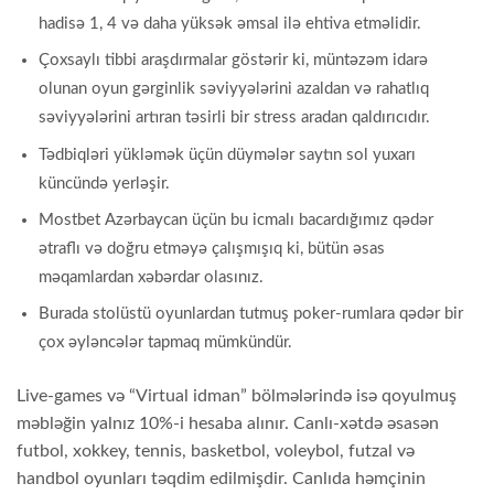
hadisə 1, 4 və daha yüksək əmsal ilə ehtiva etməlidir.
Çoxsaylı tibbi araşdırmalar göstərir ki, müntəzəm idarə
olunan oyun gərginlik səviyyələrini azaldan və rahatlıq
səviyyələrini artıran təsirli bir stress aradan qaldırıcıdır.
Tədbiqləri yükləmək üçün düymələr saytın sol yuxarı
küncündə yerləşir.
Mostbet Azərbaycan üçün bu icmalı bacardığımız qədər
ətraflı və doğru etməyə çalışmışıq ki, bütün əsas
məqamlardan xəbərdar olasınız.
Burada stolüstü oyunlardan tutmuş poker-rumlara qədər bir
çox əyləncələr tapmaq mümkündür.
Live-games və “Virtual idman” bölmələrində isə qoyulmuş
məbləğin yalnız 10%-i hesaba alınır. Canlı-xətdə əsasən
futbol, xokkey, tennis, basketbol, voleybol, futzal və
handbol oyunları təqdim edilmişdir. Canlıda həmçinin