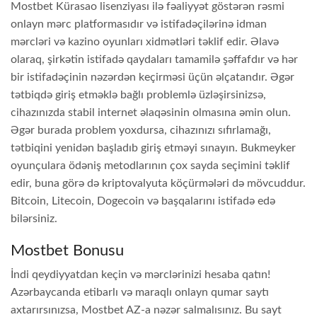
Mostbet Kürasao lisenziyası ilə fəaliyyət göstərən rəsmi
onlayn mərc platformasıdır və istifadəçilərinə idman
mərcləri və kazino oyunları xidmətləri təklif edir. Əlavə
olaraq, şirkətin istifadə qaydaları tamamilə şəffafdır və hər
bir istifadəçinin nəzərdən keçirməsi üçün əlçatandır. Əgər
tətbiqdə giriş etməklə bağlı problemlə üzləşirsinizsə,
cihazınızda stabil internet əlaqəsinin olmasına əmin olun.
Əgər burada problem yoxdursa, cihazınızı sıfırlamağı,
tətbiqini yenidən başladıb giriş etməyi sınayın. Bukmeyker
oyunçulara ödəniş metodlarının çox sayda seçimini təklif
edir, buna görə də kriptovalyuta köçürmələri də mövcuddur.
Bitcoin, Litecoin, Dogecoin və başqalarını istifadə edə
bilərsiniz.
Mostbet Bonusu
İndi qeydiyyatdan keçin və mərclərinizi hesaba qatın!
Azərbaycanda etibarlı və maraqlı onlayn qumar saytı
axtarırsınızsa, Mostbet AZ-a nəzər salmalısınız. Bu sayt