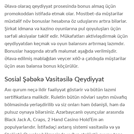
Əlavə olaraq qeydiyyat prosesində bonus almaq üçün
promokoddan istifadə etmək olar. Mostbet-də müştərilər
müxtəlif növ bonuslar hesabına öz uduşlarını artıra bilərlər.
Şirkət idmana və kazino oyunlarına pul qoyuluşları üçün
sərfəli aksiyalar təklif edir. Mükafatları aktivləşdirmək üçün
qeydiyyatdan keçmək və oyun balansını artırmaq lazımdır.
Bonuslar haqqında ətraflı məlumat aşağıda verilmişdir.
Əlavə edilmiş məbləğdən veycer x60-a çatdıqda müştərilər
üçün əsas balansa bonus köçürülür.
Sosial Şəbəkə Vasitəsilə Qeydiyyat
Axı qurum neçə ildir fəaliyyət göstərir və bütün lazımi
sertifikatlara malikdir. Ruletin bütün növləri saytın müvafiq
bölməsində yerləşdirilib və siz onları həm ödənişli, həm də
pulsuz oynaya bilərsiniz. Azərbaycanlı oyunçular arasında
Black Jack A, Craps, 2 Hand Casino Hold’Em ən
populyarlarıdır. İstifadəçi axtarış sistemi vasitəsilə və ya