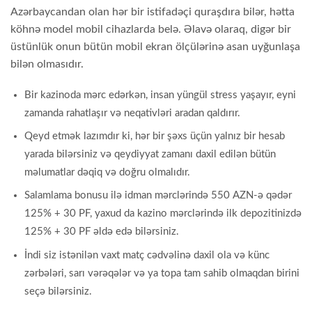
Azərbaycandan olan hər bir istifadəçi quraşdıra bilər, hətta
köhnə model mobil cihazlarda belə. Əlavə olaraq, digər bir
üstünlük onun bütün mobil ekran ölçülərinə asan uyğunlaşa
bilən olmasıdır.
Bir kazinoda mərc edərkən, insan yüngül stress yaşayır, eyni
zamanda rahatlaşır və neqativləri aradan qaldırır.
Qeyd etmək lazımdır ki, hər bir şəxs üçün yalnız bir hesab
yarada bilərsiniz və qeydiyyat zamanı daxil edilən bütün
məlumatlar dəqiq və doğru olmalıdır.
Salamlama bonusu ilə idman mərclərində 550 AZN-ə qədər
125% + 30 PF, yaxud da kazino mərclərində ilk depozitinizdə
125% + 30 PF əldə edə bilərsiniz.
İndi siz istənilən vaxt matç cədvəlinə daxil ola və künc
zərbələri, sarı vərəqələr və ya topa tam sahib olmaqdan birini
seçə bilərsiniz.