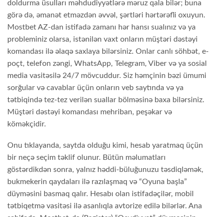
doldurma üsulları məhdudiyyətlərə məruz qala bilər; buna
görə də, əmanət etməzdən əvvəl, şərtləri hərtərəfli oxuyun.
Mostbet AZ-dan istifadə zamanı hər hansı sualınız və ya
probleminiz olarsa, istənilən vaxt onların müştəri dəstəyi
komandası ilə əlaqə saxlaya bilərsiniz. Onlar canlı söhbət, e-
poçt, telefon zəngi, WhatsApp, Telegram, Viber və ya sosial
media vasitəsilə 24/7 mövcuddur. Siz həmçinin bəzi ümumi
sorğular və cavablar üçün onların veb saytında və ya
tətbiqində tez-tez verilən suallar bölməsinə baxa bilərsiniz.
Müştəri dəstəyi komandası mehriban, peşəkar və
köməkçidir.
Onu tıklayanda, saytda olduğu kimi, hesab yaratmaq üçün
bir neçə seçim təklif olunur. Bütün məlumatları
göstərdikdən sonra, yalnız həddi-büluğunuzu təsdiqləmək,
bukmekerin qaydaları ilə razılaşmaq və “Oyuna başla”
düyməsini basmaq qalır. Hesabı olan istifadəçilər, mobil
tətbiqetmə vasitəsi ilə asanlıqla avtorize edilə bilərlər. Ana