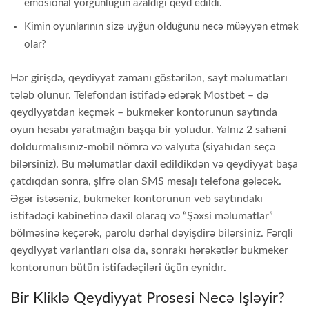
emosional yorğunluğun azaldığı qeyd edildi.
Kimin oyunlarının sizə uyğun olduğunu necə müəyyən etmək
olar?
Hər girişdə, qeydiyyat zamanı göstərilən, sayt məlumatları
tələb olunur. Telefondan istifadə edərək Mostbet – də
qeydiyyatdan keçmək – bukmeker kontorunun saytında
oyun hesabı yaratmağın başqa bir yoludur. Yalnız 2 sahəni
doldurmalısınız-mobil nömrə və valyuta (siyahıdan seçə
bilərsiniz). Bu məlumatlar daxil edildikdən və qeydiyyat başa
çatdıqdan sonra, şifrə olan SMS mesajı telefona gələcək.
Əgər istəsəniz, bukmeker kontorunun veb saytındakı
istifadəçi kabinetinə daxil olaraq və “Şəxsi məlumatlar”
bölməsinə keçərək, parolu dərhal dəyişdirə bilərsiniz. Fərqli
qeydiyyat variantları olsa da, sonrakı hərəkətlər bukmeker
kontorunun bütün istifadəçiləri üçün eynidır.
Bir Kliklə Qeydiyyat Prosesi Necə Işləyir?