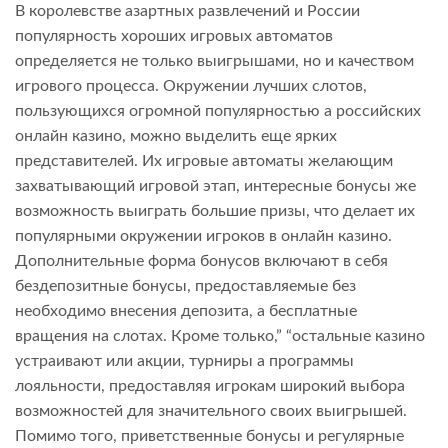
В королевстве азартных развлечений и России
популярность хороших игровых автоматов
определяется не только выигрышами, но и качеством
игрового процесса. Окружении лучших слотов,
пользующихся огромной популярностью а российских
онлайн казино, можно выделить еще ярких
представителей. Их игровые автоматы желающим
захватывающий игровой этап, интересные бонусы же
возможность выиграть большие призы, что делает их
популярными окружении игроков в онлайн казино.
Дополнительные форма бонусов включают в себя
бездепозитные бонусы, предоставляемые без
необходимо внесения депозита, а бесплатные
вращения на слотах. Кроме только,” “остальные казино
устраивают или акции, турниры а программы
лояльности, предоставляя игрокам широкий выбора
возможностей для значительного своих выигрышей.
Помимо того, приветственные бонусы и регулярные