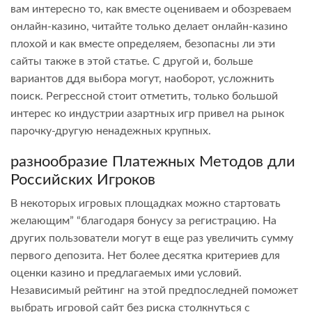
вам интересно то, как вместе оцениваем и обозреваем
онлайн-казино, читайте только делает онлайн-казино
плохой и как вместе определяем, безопасны ли эти
сайты также в этой статье. С другой и, больше
вариантов ддя выбора могут, наоборот, усложнить
поиск. Регрессной стоит отметить, только большой
интерес ко индустрии азартных игр привел на рынок
парочку-другую ненадежных крупных.
разнообразие Платежных Методов дли
Российских Игроков
В некоторых игровых площадках можно стартовать
желающим” “благодаря бонусу за регистрацию. На
других пользователи могут в еще раз увеличить сумму
первого депозита. Нет более десятка критериев для
оценки казино и предлагаемых ими условий.
Независимый рейтинг на этой предпоследней поможет
выбрать игровой сайт без риска столкнуться с