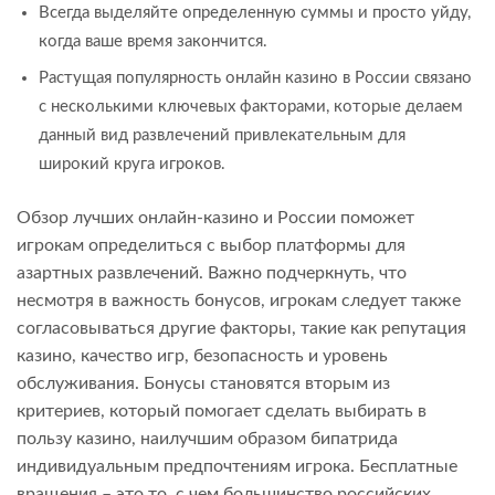
Всегда выделяйте определенную суммы и просто уйду,
когда ваше время закончится.
Растущая популярность онлайн казино в России связано
с несколькими ключевых факторами, которые делаем
данный вид развлечений привлекательным для
широкий круга игроков.
Обзор лучших онлайн-казино и России поможет
игрокам определиться с выбор платформы для
азартных развлечений. Важно подчеркнуть, что
несмотря в важность бонусов, игрокам следует также
согласовываться другие факторы, такие как репутация
казино, качество игр, безопасность и уровень
обслуживания. Бонусы становятся вторым из
критериев, который помогает сделать выбирать в
пользу казино, наилучшим образом бипатрида
индивидуальным предпочтениям игрока. Бесплатные
вращения – это то, с чем большинство российских