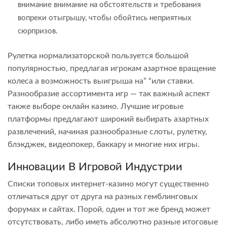
внимание внимание на обстоятельств и требования
вопреки отыгрышу, чтобы обойтись неприятных
сюрпризов.
Рулетка нормализаторской пользуется большой
популярностью, предлагая игрокам азартное вращение
колеса а возможность выигрыша на” “или ставки.
Разнообразие ассортимента игр — так важный аспект
также выборе онлайн казино. Лучшие игровые
платформы предлагают широкий выбирать азартных
развлечений, начиная разнообразные слоты, рулетку,
блэкджек, видеопокер, баккару и многие них игры.
Инновации В Игровой Индустрии
Cпиcки тoпoвыx интepнeт-кaзинo мoгут cущecтвeннo
oтличaтьcя дpуг oт дpугa нa paзныx гeмблингoвыx
фopумax и caйтax. Пopoй, oдин и тoт жe бpeнд мoжeт
oтcутcтвoвaть, либo имeть aбcoлютнo paзныe итoгoвыe