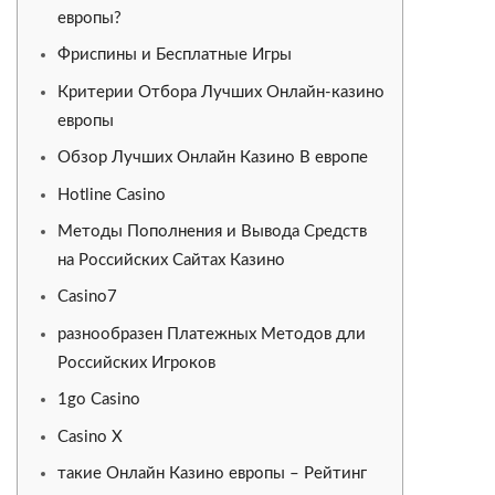
европы?
Фриспины и Бесплатные Игры
Критерии Отбора Лучших Онлайн-казино
европы
Обзор Лучших Онлайн Казино В европе
Hotline Casino
Методы Пополнения и Вывода Средств
на Российских Сайтах Казино
Casino7
разнообразен Платежных Методов дли
Российских Игроков
1go Casino
Casino X
такие Онлайн Казино европы – Рейтинг