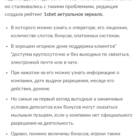
но сталкивались с такими проблемами, редакция
создала рейтинг
1xbet актуальное зеркало
.
В которого можно узнать о операторе, его лицензии,
количестве слотов, бонусах, платежных системах.
В хорошем игорном доме поддержка клиентов”
“доступна круглосуточно и без выходных по связаться,
электронной почте или в чате.
При нажатии на его можно узнать информацию о
компании, дате выдачи разрешения, месяце его
действия, домене.
Но самые на первый взгляд выгодные а заманчивые
условия депозитов или бонусов могут оказаться
мыльным пузырем, если у компании нет официального
разрешения на деятельность.
Однако, помимо величины бонусов, игроки также