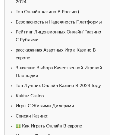
2024
Топ Онлайн-казино В России (
Безопасность и Надежность Платформы
Рейтинг Лицензионных Онлайн” “казино
С Рублями
рассказанная Азартных Игр а Казино В
европе
Значение Выбора Качественной Игровой
Площадки
Топ Лучших Онлайн Казино В 2024 Году
Kaktuz Casino
Игры С Живыми Дилерами
Списки Казино:
Как Играть Онлайн В европе