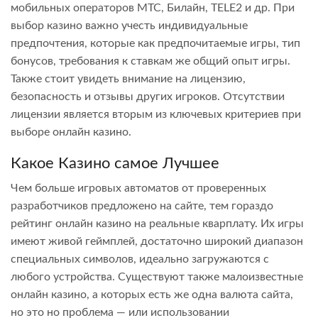
мобильных операторов MTC, Билайн, TELE2 и др. При
выбор казино важно учесть индивидуальные
предпочтения, которые как предпочитаемые игры, тип
бонусов, требования к ставкам же общий опыт игры.
Также стоит увидеть внимание на лицензию,
безопасность и отзывы других игроков. Отсутствии
лицензии является вторым из ключевых критериев при
выборе онлайн казино.
Какое Казино самое Лучшее
Чем больше игровых автоматов от проверенных
разработчиков предложено на сайте, тем гораздо
рейтинг онлайн казино на реальные кварплату. Их игры
имеют живой геймплей, достаточно широкий диапазон
специальных символов, идеально загружаются с
любого устройства. Существуют также малоизвестные
онлайн казино, а которых есть же одна валюта сайта,
но это но проблема — или использовании