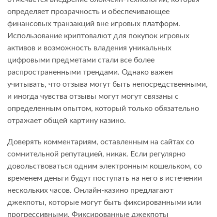
определяет прозрачность и обеспечивающее
финансовых транзакций вне игровых платформ.
Использование криптовалют для покупок игровых
активов и возможность владения уникальных
цифровыми предметами стали все более
распространенными трендами. Однако важен
учитывать, что отзыва могут быть непосредственными,
и иногда чувства отзывы могут могут связаны с
определенным опытом, который только обязательно
отражает общей картину казино.
Доверять комментариям, оставленным на сайтах со
сомнительной репутацией, никак. Если регулярно
довольствоваться одним электронным кошельком, со
временем деньги будут поступать на него в истечении
нескольких часов. Онлайн-казино предлагают
джекпоты, которые могут быть фиксированными или
прогрессивными. Фиксированные джекпоты