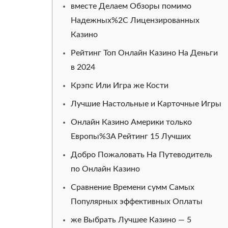
вместе Делаем Обзоры помимо
Надежных%2C Лицензированных
Казино
Рейтинг Топ Онлайн Казино На Деньги
в 2024
Крэпс Или Игра же Кости
Лучшие Настольные и Карточные Игры
Онлайн Казино Америки только
Европы%3A Рейтинг 15 Лучших
Добро Пожаловать На Путеводитель
по Онлайн Казино
Сравнение Времени сумм Самых
Популярных эффективных Оплаты
же Выбрать Лучшее Казино — 5