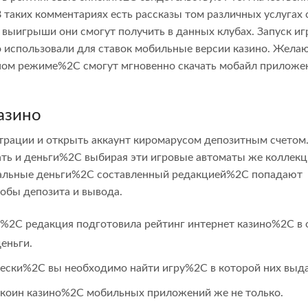
В таких комментариях есть рассказы том различных услугах
 выигрыши они смогут получить в данных клубах. Запуск иг
 использовали для ставок мобильные версии казино. Жел
мном режиме%2C смогут мгновенно скачать мобайл приложе
азино
трации и открыть аккаунт киромарусом депозитным счетом
ть и деньги%2C выбирая эти игровые автоматы же коллек
 реальные деньги%2C составленный редакцией%2C попадают
бы депозита и вывода.
в%2C редакция подготовила рейтинг интернет казино%2C в 
еньги.
ески%2C вы необходимо найти игру%2C в которой них выд
коин казино%2C мобильных приложений же не только.