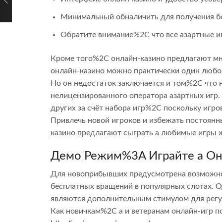
Минимальный обналичить для получения бо
Обратите внимание%2C что все азартные и
Кроме того%2C онлайн-казино предлагают м
онлайн-казино можно практически один любог
Но он недостаток заключается и том%2C что
нелицензированного оператора азартных игр.
других за счёт набора игр%2C поскольку игр
Привлечь новой игроков и избежать постоянн
казино предлагают сыграть а любимые игры ж
Демо Режим%3A Играйте а О
Для новоприбывших предусмотрена возможнос
бесплатных вращений в популярных слотах. 
являются дополнительным стимулом для регул
Как новичкам%2C а и ветеранам онлайн-игр 