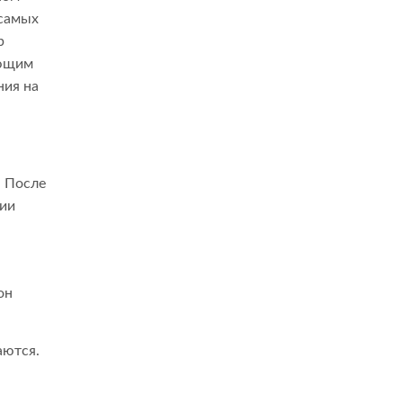
 самых
р
ающим
ния на
. После
ции
он
аются.