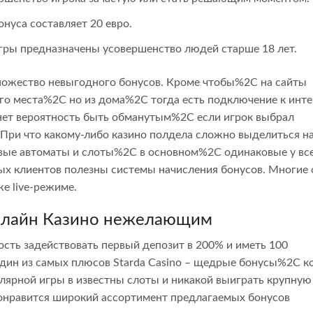
нуса составляет 20 евро.
гры предназначены усовершенство людей старше 18 лет.
ножество невыгодного бонусов. Кроме чтобы%2C на сайты
о места%2C но из дома%2C тогда есть подключение к инте
 нет вероятность быть обманутым%2C если игрок выбрал
 При что какому-либо казино полдела сложно выделиться н
овые автоматы и слоты%2C в основном%2C одинаковые у все
ых клиентов полезны системы начисления бонусов. Многие
е live-режиме.
нлайн Казино нежелающим
ть задействовать первый депозит в 200% и иметь 100
Один из самых плюсов Starda Casino – щедрые бонусы%2C к
ярной игры в известны слоты и никакой выиграть крупную
понравится широкий ассортимент предлагаемых бонусов