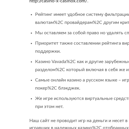
http://casino-x-casinox.com/
.
Рейтинг имеет удобное систему фильтрац
валютам%2C провайдерам%2C другим крит
Мы оставляем за собой право но удалять 
Приоритет также составлении рейтинга ви
поддержки.
Казино Vavada%2C как и другие зарубежн
разделом%2C который включая в себя же 
Самые онлайн казино а русском языке – и
покер%2C блэкджек.
Же игре используются виртуальные средс
при этом нет.
Наш сайт не проводит игр на деньги и несет
игравших в надежных казино%2C отобранных 