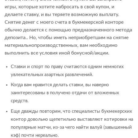
игры, которые хотите набросать в свой купон, и
делаете ставку, и вы теряете возможную выплату.
Снятие денег с моего счета в букмекерской конторе
обычно делается с помощью предназначенного метода
депозита.. Но, чтобы иметь неприобретшим на снятие
материальнопроизводственных, вам необходимо
выполнить все условия иной бонусной/акции.
Ставки и спорт по праву считаются одним немногих
увлекательных азартных развлечений.
Когда вам нравится делать ставки, вы наверно
заинтересованы в получено отдачи от вложенных
средств.
Еще дважды повторим, что специалисты букмекерских
контор довольно щепетильно выставляют котировки на
популярные матчи, из-за чего найти валуй (завышенный
кэф) почти нереально.