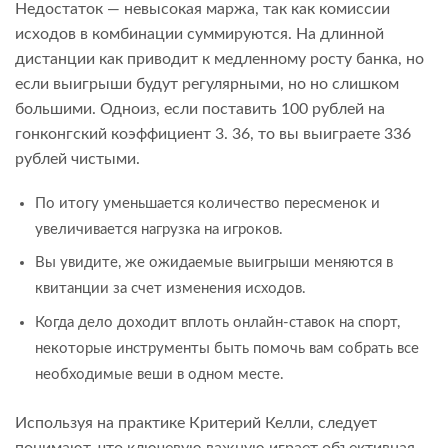
Недостаток — невысокая маржа, так как комиссии
исходов в комбинации суммируются. На длинной
дистанции как приводит к медленному росту банка, но
если выигрыши будут регулярными, но но слишком
большими. Одноиз, если поставить 100 рублей на
гонконгский коэффициент 3. 36, то вы выиграете 336
рублей чистыми.
По итогу уменьшается количество пересменок и
увеличивается нагрузка на игроков.
Вы увидите, же ожидаемые выигрыши меняются в
квитанции за счет изменения исходов.
Когда дело доходит вплоть онлайн-ставок на спорт,
некоторые инструменты быть помочь вам собрать все
необходимые веши в одном месте.
Используя на практике Критерий Келли, следует
понимают, что ключевую важную играет объективная