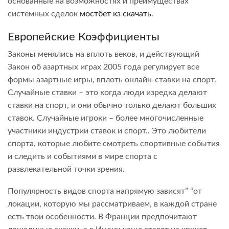
основанные на возможностях и преимуществах
системных сделок
мостбет кз скачать
.
Европейские Коэффициенты
Законы менялись на вплоть веков, и действующий
Закон об азартных играх 2005 года регулирует все
формы азартные игры, вплоть онлайн-ставки на спорт.
Случайные ставки – это когда люди изредка делают
ставки на спорт, и они обычно только делают больших
ставок. Случайные игроки – более многочисленные
участники индустрии ставок и спорт.. Это любители
спорта, которые любите смотреть спортивные события
и следить и событиями в мире спорта с
развлекательной точки зрения.
Популярность видов спорта напрямую зависят” “от
локации, которую мы рассматриваем, в каждой стране
есть твои особенности. В Франции предпочитают