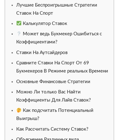
Лучшие Беспроигрышные Стратегии
Ставок На Спорт
Калькулятор Ставок
Может ведь Букмекер Ошибиться с
Коэффициентами?
Ставки На Аутсайдеров
Cравните Ставки На Спорт От 69
Букмекеров В Режиме реальных Времени
Основные Финансовые Стратегии
Можно Ли только Вас Найти
Коэффициенты Для Лайв Ставок?
Как подсчитать Потенциальный
Выигрыш?
Как Рассчитать Систему Ставок?
Объяснение Различных вида