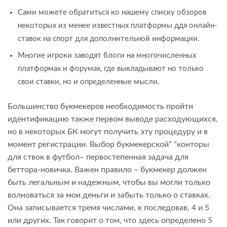
Сами можете обратиться ко нашему списку обзоров
некоторых из менее известных платформы ддя онлайн-
ставок на спорт для дополнительной информации.
Многие игроки заводят блоги на многочисленных
платформах и форумах, где выкладывают но только
свои ставки, но и определенные мысли.
Большинство букмекеров необходимость пройти
идентификацию также первом выводе расходующихся,
но в некоторых БК могут получить эту процедуру и в
момент регистрации. Выбор букмекерской” “конторы
для ствок в футбол– первостепенная задача для
беттора-новичка. Важен правило – букмекер должен
быть легальным и надежным, чтобы вы могли только
волноваться за мои деньги и забыть только о ставках.
Она записывается тремя числами, к последовав, 4 и 5
или других. Так говорит о том, что здесь определено 5