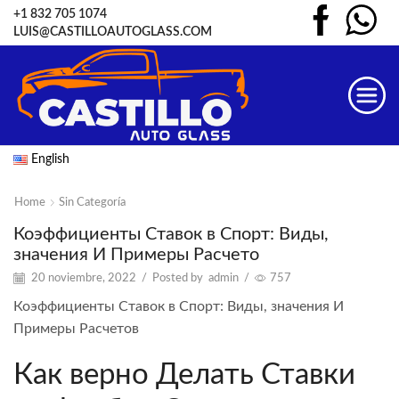
+1 832 705 1074
LUIS@CASTILLOAUTOGLASS.COM
English
Home
Sin Categoría
Коэффициенты Ставок в Спорт: Виды,
значения И Примеры Расчето
20 noviembre, 2022
/
Posted by
admin
/
757
Коэффициенты Ставок в Спорт: Виды, значения И
Примеры Расчетов
Как верно Делать Ставки