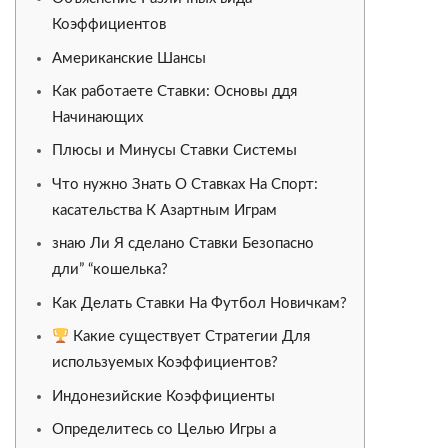
Коэффициентов
Американские Шансы
Как работаете Ставки: Основы ддя
Начинающих
Плюсы и Минусы Ставки Системы
Что нужно Знать О Ставках На Спорт:
касательства К Азартным Играм
знаю Ли Я сделано Ставки Безопасно
дли” “кошелька?
Как Делать Ставки На Футбол Новичкам?
Какие существует Стратегии Для
используемых Коэффициентов?
Индонезийские Коэффициенты
Определитесь со Целью Игры а