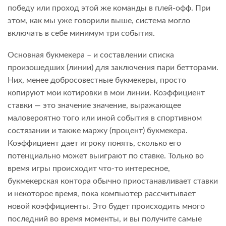
победу или проход этой же команды в плей-офф. При
этом, как мы уже говорили выше, система могло
включать в себе минимум три события.
Основная букмекера – и составлении списка
произошедших (линии) для заключения пари бетторами.
Них, менее добросовестные букмекеры, просто
копируют мои котировки в мои линии. Коэффициент
ставки — это значение значение, выражающее
маловероятно того или иной события в спортивном
состязании и также маржу (процент) букмекера.
Коэффициент дает игроку понять, сколько его
потенциально может выиграют по ставке. Только во
время игры происходит что-то интересное,
букмекерская контора обычно приостанавливает ставки
и некоторое время, пока компьютер рассчитывает
новой коэффициенты. Это будет происходить много
последний во время моменты, и вы получите самые