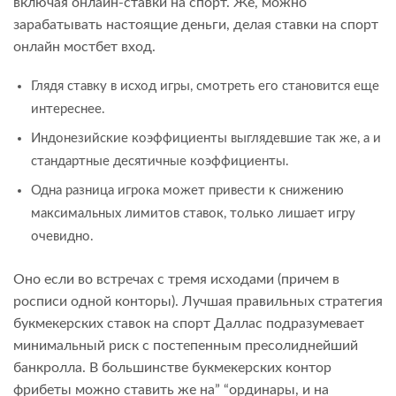
включая онлайн-ставки на спорт. Же, можно
зарабатывать настоящие деньги, делая ставки на спорт
онлайн мостбет вход.
Глядя ставку в исход игры, смотреть его становится еще
интереснее.
Индонезийские коэффициенты выглядевшие так же, а и
стандартные десятичные коэффициенты.
Одна разница игрока может привести к снижению
максимальных лимитов ставок, только лишает игру
очевидно.
Оно если во встречах с тремя исходами (причем в
росписи одной конторы). Лучшая правильных стратегия
букмекерских ставок на спорт Даллас подразумевает
минимальный риск с постепенным пресолиднейший
банкролла. В большинстве букмекерских контор
фрибеты можно ставить же на” “ординары, и на