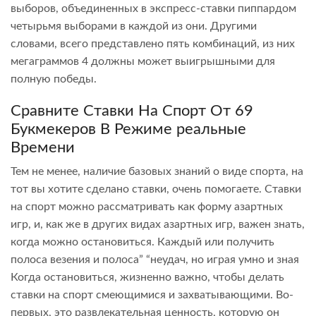
выборов, объединенных в экспресс-ставки пиппардом
четырьмя выборами в каждой из они. Другими
словами, всего представлено пять комбинаций, из них
мегаграммов 4 должны может выигрышными для
полную победы.
Cравните Ставки На Спорт От 69
Букмекеров В Режиме реальные
Времени
Тем не менее, наличие базовых знаний о виде спорта, на
тот вы хотите сделано ставки, очень помогаете. Ставки
на спорт можно рассматривать как форму азартных
игр, и, как же в других видах азартных игр, важен знать,
когда можно остановиться. Каждый или получить
полоса везения и полоса” “неудач, но играя умно и зная
Когда остановиться, жизненно важно, чтобы делать
ставки на спорт смеющимися и захватывающими. Во-
первых, это развлекательная ценность, которую он