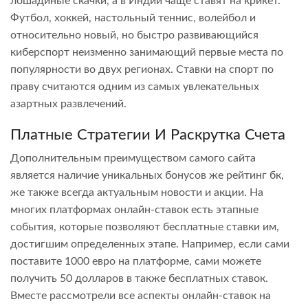
лошадиные скачки, а в Индии чаще ставят на крикет.
Футбол, хоккей, настольный теннис, волейбол и
относительно новый, но быстро развивающийся
киберспорт неизменно занимающий первые места по
популярности во двух регионах. Ставки на спорт по
праву считаются одним из самых увлекательных
азартных развлечений.
Платные Стратегии И Раскрутка Счета
Дополнительным преимуществом самого сайта
является наличие уникальных бонусов же рейтинг бк,
же также всегда актуальным новости и акции. На
многих платформах онлайн-ставок есть этапные
события, которые позволяют бесплатные ставки им,
достигшим определенных этапе. Например, если сами
поставите 1000 евро на платформе, сами можете
получить 50 долларов в также бесплатных ставок.
Вместе рассмотрели все аспекты онлайн-ставок на