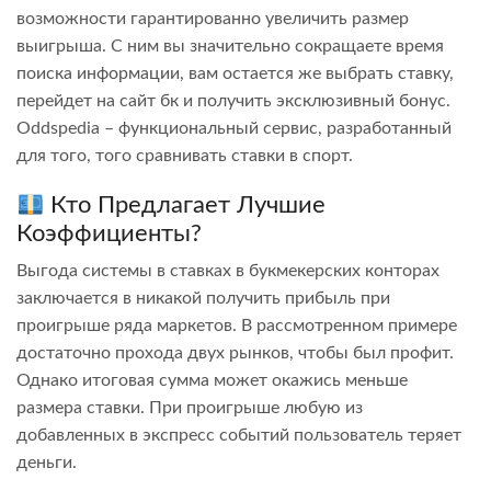
возможности гарантированно увеличить размер
выигрыша. С ним вы значительно сокращаете время
поиска информации, вам остается же выбрать ставку,
перейдет на сайт бк и получить эксклюзивный бонус.
Oddspedia – функциональный сервис, разработанный
для того, того сравнивать ставки в спорт.
Кто Предлагает Лучшие
Коэффициенты?
Выгода системы в ставках в букмекерских конторах
заключается в никакой получить прибыль при
проигрыше ряда маркетов. В рассмотренном примере
достаточно прохода двух рынков, чтобы был профит.
Однако итоговая сумма может окажись меньше
размера ставки. При проигрыше любую из
добавленных в экспресс событий пользователь теряет
деньги.