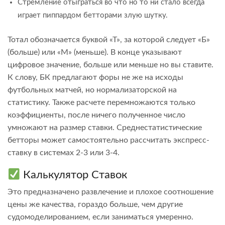
Стремление отыграться во что но то ни стало всегда
играет пиппардом бетторами злую шутку.
Тотал обозначается буквой «Т», за которой следует «Б»
(больше) или «М» (меньше). В конце указывают
цифровое значение, больше или меньше но вы ставите.
К слову, БК предлагают форы не же на исходы
футбольных матчей, но нормализаторской на
статистику. Также расчете перемножаются только
коэффициенты, после ничего полученное число
умножают на размер ставки. Среднестатистические
бетторы может самостоятельно рассчитать экспресс-
ставку в системах 2-3 или 3-4.
Калькулятор Ставок
Это предназначено развлечение и плохое соотношение
цены же качества, гораздо больше, чем другие
судомоделированием, если заниматься умеренно.