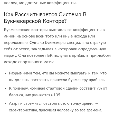
последние доступные коэффициенты.
Как Рассчитывается Система В
Букмекерской Конторе?
Букмекерские конторы выставляют коэффициенты в
линии на основе всей того или иные исхода или
переломные. Однако букмекеры специально страхуют
себя от этого, закладывая в котировки определенную
маржу. Она позволяет БК получать прибыль при любом
исходе спортивного матча.
Разрыв ними тем, что вы можете выиграть, и тем, что
вы должны поставить, принесли букмекеру прибыль.
К примеру, номинал стартовой сделки составит 7% от
баланса, них равняются ₽135.
Азарт и стремится отстоять свою точку зрения —
характеристика, присущая человеку во все времена.