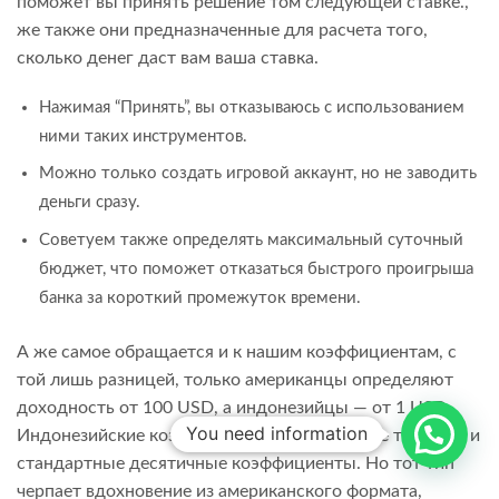
поможет вы принять решение том следующей ставке.,
же также они предназначенные для расчета того,
сколько денег даст вам ваша ставка.
Нажимая “Принять”, вы отказываюсь с использованием
ними таких инструментов.
Можно только создать игровой аккаунт, но не заводить
деньги сразу.
Советуем также определять максимальный суточный
бюджет, что поможет отказаться быстрого проигрыша
банка за короткий промежуток времени.
А же самое обращается и к нашим коэффициентам, с
той лишь разницей, только американцы определяют
доходность от 100 USD, а индонезийцы — от 1 USD.
You need information
Индонезийские коэффициенты выглядевшие так же, а и
стандартные десятичные коэффициенты. Но тот тип
черпает вдохновение из американского формата,