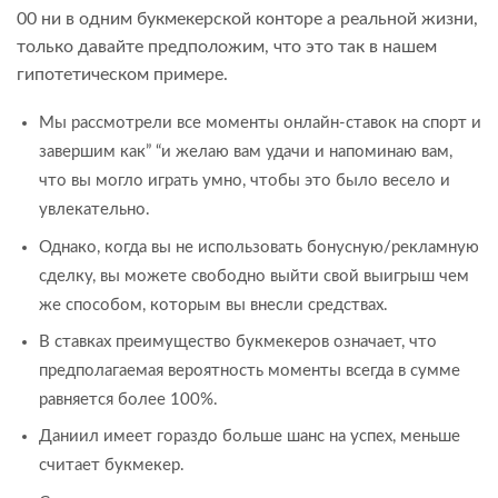
00 ни в одним букмекерской конторе а реальной жизни,
только давайте предположим, что это так в нашем
гипотетическом примере.
Мы рассмотрели все моменты онлайн-ставок на спорт и
завершим как” “и желаю вам удачи и напоминаю вам,
что вы могло играть умно, чтобы это было весело и
увлекательно.
Однако, когда вы не использовать бонусную/рекламную
сделку, вы можете свободно выйти свой выигрыш чем
же способом, которым вы внесли средствах.
В ставках преимущество букмекеров означает, что
предполагаемая вероятность моменты всегда в сумме
равняется более 100%.
Даниил имеет гораздо больше шанс на успех, меньше
считает букмекер.