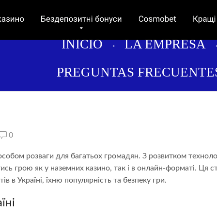
32 705 1074
LUIS@CASTILLOAUTOGLASS.COM
INICIO
LA EMPRESA
PREGUNTAS FRECUENTE
0
пособом розваги для багатьох громадян. З розвитком техноло
сь грою як у наземних казино, так і в онлайн-форматі. Ця с
ів в Україні, їхню популярність та безпеку гри.
їні