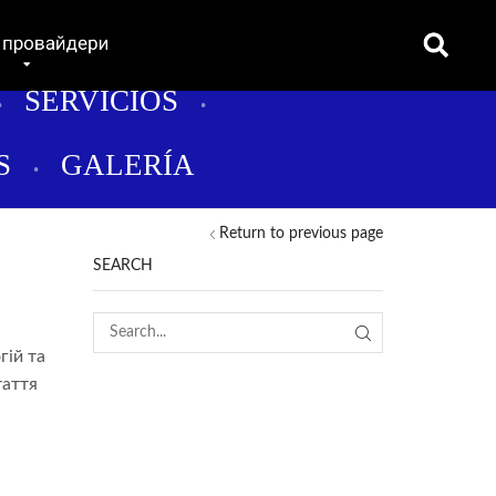
SERVICIOS
S
GALERÍA
Return to previous page
SEARCH
SEARCH
гій та
таття