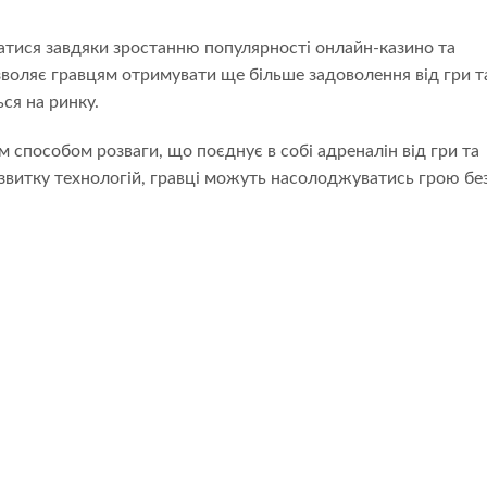
ватися завдяки зростанню популярності онлайн-казино та
воляє гравцям отримувати ще більше задоволення від гри т
ся на ринку.
им способом розваги, що поєднує в собі адреналін від гри та
озвитку технологій, гравці можуть насолоджуватись грою бе