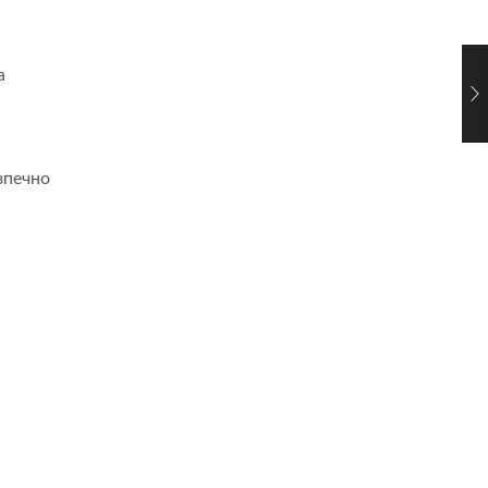
а
зпечно