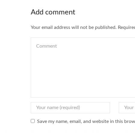
Add comment
Your email address will not be published. Require
Save my name, email, and website in this brow