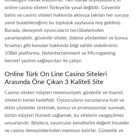
online casino siteleri Türkiye’de yasal değildir. Güvenilir
bahis ve casino siteleri hakkında aklınıza takılan her soruya
yanıt bulabileceğiniz bu topluluk sayfasına hoş geldiniz.
Burada, deneyimli oyuncuların tecrübelerinden
yararlanabilir, güvenilir siteler, ödeme yöntemleri ve bonus
fırsatları gibi konular hakkında bilgi sahibi olabilirsiniz.
10Bet platformu, Netentertainment ve Microgaming
benzeri yazılım sağlayıcıları ile çalışır.
Online Türk On Line Casino Siteleri
Arasında Öne Çıkan 3 Kaliteli Site
Casino siteleri müşteri memnuniyeti, güvenilir ve lisanslı
sitelerin temel hedefidir. Oyuncuların sorunlarına hızlı ve
etkin çözümler üretmek, bonus ve promosyonlar sunmak,
üstün müşteri hizmeti sağlamak, bu sitelerin vazgeçilmez
unsurlarıdır. Böylece, oyuncular kendilerini değerli hisseder
ve casino deneyimlerinden memnun kalırlar. Güvenlik ve