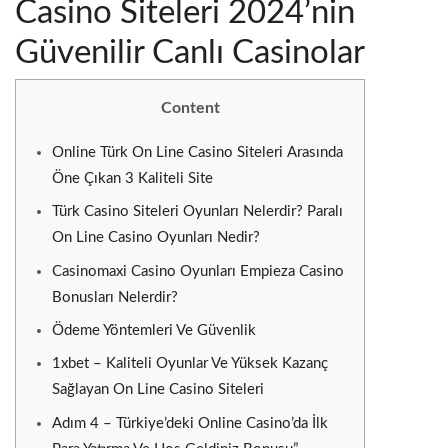
Casino Siteleri 2024’nin ️
Güvenilir Canlı Casinolar
Content
Online Türk On Line Casino Siteleri Arasında
Öne Çıkan 3 Kaliteli Site
Türk Casino Siteleri Oyunları Nelerdir? Paralı
On Line Casino Oyunları Nedir?
Casinomaxi Casino Oyunları Empieza Casino
Bonusları Nelerdir?
Ödeme Yöntemleri Ve Güvenlik
1xbet – Kaliteli Oyunlar Ve Yüksek Kazanç
Sağlayan On Line Casino Siteleri
Adım 4 – Türkiye’deki Online Casino’da İlk