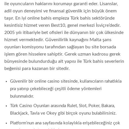
ile oyuncuların haklarını korumayı garanti eder. Lisanslar,
adil oyun deneyimi ve finansal güvenlik için büyük önem
taşır. En iyi online bahis empieza Türk bahis sektöründe
kesintisiz hizmet veren Best10, genel merkezi İsviçre’dedir.
2005 yılı itibariyle bet ofisleri ile dünyanın bir çok ülkesinde
hizmet vermektedir. Güvenilirlik kaynağını Malta şans
oyunları komisyonu tarafından sağlayan bu site borsada
işlem gören hisselere sahiptir. Gerek uzman kadrosu gerek
bünyesinde bulundurduğu alt yapısı ile Türk bahis severlerin
beğenisi para kazanan bir sitedir.
Güvenilir bir online casino sitesinde, kullanıcıların rahatlıkla
pra yatırıp çekebileceği çeşitli ödeme yöntemleri
bulunmalıdır.
Türk Casino Oyunları arasında Rulet, Slot, Poker, Bakara,
Blackjack, Tavla ve Okey gibi birçok oyunu bulabilirsiniz.
Platform’nun ana sayfasında kolaylıkla erişebileceğiniz çok