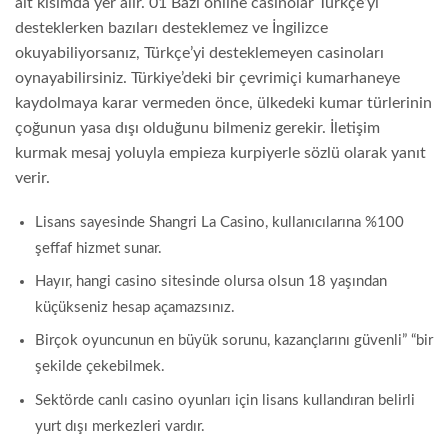
alt kısımda yer alır. 01 Bazı online casinolar Türkçe’yi
desteklerken bazıları desteklemez ve İngilizce
okuyabiliyorsanız, Türkçe’yi desteklemeyen casinoları
oynayabilirsiniz. Türkiye’deki bir çevrimiçi kumarhaneye
kaydolmaya karar vermeden önce, ülkedeki kumar türlerinin
çoğunun yasa dışı olduğunu bilmeniz gerekir. İletişim
kurmak mesaj yoluyla empieza kurpiyerle sözlü olarak yanıt
verir.
Lisans sayesinde Shangri La Casino, kullanıcılarına %100
şeffaf hizmet sunar.
Hayır, hangi casino sitesinde olursa olsun 18 yaşından
küçükseniz hesap açamazsınız.
Birçok oyuncunun en büyük sorunu, kazançlarını güvenli” “bir
şekilde çekebilmek.
Sektörde canlı casino oyunları için lisans kullandıran belirli
yurt dışı merkezleri vardır.