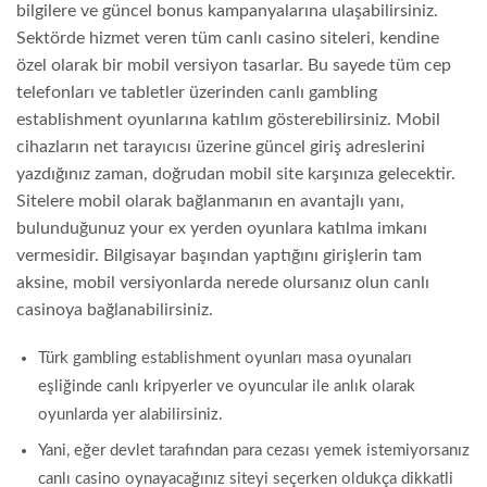
bilgilere ve güncel bonus kampanyalarına ulaşabilirsiniz.
Sektörde hizmet veren tüm canlı casino siteleri, kendine
özel olarak bir mobil versiyon tasarlar. Bu sayede tüm cep
telefonları ve tabletler üzerinden canlı gambling
establishment oyunlarına katılım gösterebilirsiniz. Mobil
cihazların net tarayıcısı üzerine güncel giriş adreslerini
yazdığınız zaman, doğrudan mobil site karşınıza gelecektir.
Sitelere mobil olarak bağlanmanın en avantajlı yanı,
bulunduğunuz your ex yerden oyunlara katılma imkanı
vermesidir. Bilgisayar başından yaptığını girişlerin tam
aksine, mobil versiyonlarda nerede olursanız olun canlı
casinoya bağlanabilirsiniz.
Türk gambling establishment oyunları masa oyunaları
eşliğinde canlı kripyerler ve oyuncular ile anlık olarak
oyunlarda yer alabilirsiniz.
Yani, eğer devlet tarafından para cezası yemek istemiyorsanız
canlı casino oynayacağınız siteyi seçerken oldukça dikkatli