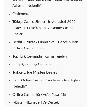
Adresleri Nelerdir?
Casinomaxi
Türkçe Casino Sitelerinin Adresleri 2022
Listesi Türkiye’nin En İyi Online Casino
Siteleri
Bettilt – Yüksek Oranlar Ve Eğlence Sunan
Online Casino Siteleri
Top Türk Çevrimdışı Kumarhaneleri
En İyi Çevrimiçi Casinoları
Türkçe Dilde Müşteri Desteği
Canlı Online Casino Oyunlarının Avantajları
Nelerdir?
Online Casino Türkiye’de Yasal Mı?
Müşteri Hizmetleri Ve Destek