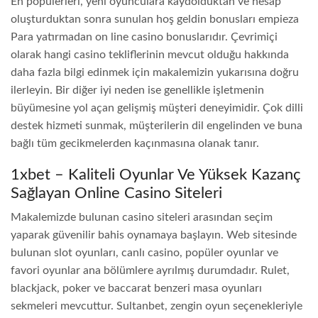
En popülerleri, yeni oyunculara kaydolduktan ve hesap
oluşturduktan sonra sunulan hoş geldin bonusları empieza
Para yatırmadan on line casino bonuslarıdır. Çevrimiçi
olarak hangi casino tekliflerinin mevcut olduğu hakkında
daha fazla bilgi edinmek için makalemizin yukarısına doğru
ilerleyin. Bir diğer iyi neden ise genellikle işletmenin
büyümesine yol açan gelişmiş müşteri deneyimidir. Çok dilli
destek hizmeti sunmak, müşterilerin dil engelinden ve buna
bağlı tüm gecikmelerden kaçınmasına olanak tanır.
1xbet – Kaliteli Oyunlar Ve Yüksek Kazanç
Sağlayan Online Casino Siteleri
Makalemizde bulunan casino siteleri arasından seçim
yaparak güvenilir bahis oynamaya başlayın. Web sitesinde
bulunan slot oyunları, canlı casino, popüler oyunlar ve
favori oyunlar ana bölümlere ayrılmış durumdadır. Rulet,
blackjack, poker ve baccarat benzeri masa oyunları
sekmeleri mevcuttur. Sultanbet, zengin oyun seçenekleriyle