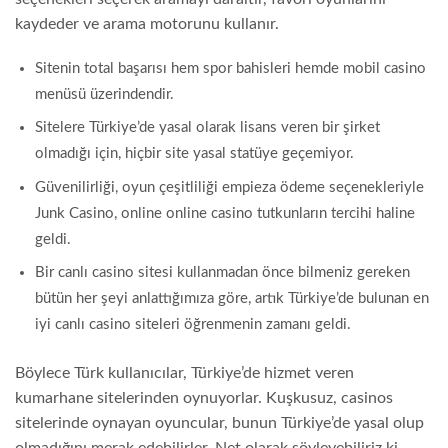
kaydeder ve arama motorunu kullanır.
Sitenin total başarısı hem spor bahisleri hemde mobil casino
menüsü üzerindendir.
Sitelere Türkiye’de yasal olarak lisans veren bir şirket
olmadığı için, hiçbir site yasal statüye geçemiyor.
Güvenilirliği, oyun çeşitliliği empieza ödeme seçenekleriyle
Junk Casino, online online casino tutkunların tercihi haline
geldi.
Bir canlı casino sitesi kullanmadan önce bilmeniz gereken
bütün her şeyi anlattığımıza göre, artık Türkiye’de bulunan en
iyi canlı casino siteleri öğrenmenin zamanı geldi.
Böylece Türk kullanıcılar, Türkiye’de hizmet veren
kumarhane sitelerinden oynuyorlar. Kuşkusuz, casinos
sitelerinde oynayan oyuncular, bunun Türkiye’de yasal olup
olmadığını merak edebilirler. Net olarak söyleyebiliriz ki