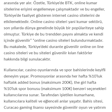
arasında yer alır. Özetle, Türkiye’de BTK, online kumar
sitelerine erişimi engellemeye çalışmaktadır ve bu engeller,
Türkiye’de faaliyet gösteren internet casino sitelerini de
etkilemektedir. Online casino siteleri yani kumar sektörü,
son yıllarda dünya genelinde büyük bir popülariteye sahip
olmuştur. Türkiye de bu trendden payını almakta ve kendi
içinde güvenilir” “online casino siteleri bulundurmaktadır.
Bu makalede, Türkiye’deki durante güvenilir online on line
casino siteleri ve bu siteleri güvenilir kılan faktörler
hakkında bilgi sunulacaktır.
Kullanıcılar, casino oyunlarında ve spor bahislerinde keyifli
deneyim yaşar. Promosyonlar arasında her hafta %10’luk
haftalık added bonus (maksimum 200€), the girl hafta
%10’luk spor bonusu (maksimum 100€) benzeri seçenekleri
kullanıcılarına sunar. Tarafından işletilen kumarhane,
kullanıcılara kaliteli ve eğlenceli anlar yaşatır. Bahis sitesi,
Curacao gaming lisansı sayesinde güvenilir oyun ve yatırım