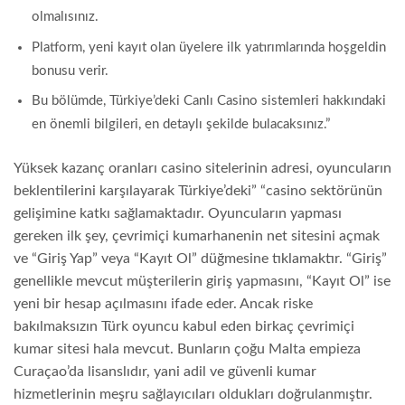
olmalısınız.
Platform, yeni kayıt olan üyelere ilk yatırımlarında hoşgeldin
bonusu verir.
Bu bölümde, Türkiye’deki Canlı Casino sistemleri hakkındaki
en önemli bilgileri, en detaylı şekilde bulacaksınız.”
Yüksek kazanç oranları casino sitelerinin adresi, oyuncuların
beklentilerini karşılayarak Türkiye’deki” “casino sektörünün
gelişimine katkı sağlamaktadır. Oyuncuların yapması
gereken ilk şey, çevrimiçi kumarhanenin net sitesini açmak
ve “Giriş Yap” veya “Kayıt Ol” düğmesine tıklamaktır. “Giriş”
genellikle mevcut müşterilerin giriş yapmasını, “Kayıt Ol” ise
yeni bir hesap açılmasını ifade eder. Ancak riske
bakılmaksızın Türk oyuncu kabul eden birkaç çevrimiçi
kumar sitesi hala mevcut. Bunların çoğu Malta empieza
Curaçao’da lisanslıdır, yani adil ve güvenli kumar
hizmetlerinin meşru sağlayıcıları oldukları doğrulanmıştır.