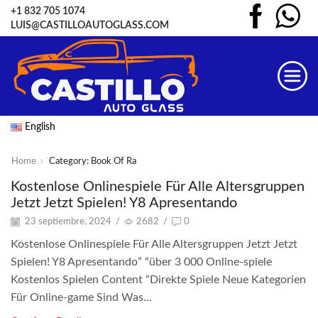
+1 832 705 1074
LUIS@CASTILLOAUTOGLASS.COM
English
Home
Category: Book Of Ra
Kostenlose Onlinespiele Für Alle Altersgruppen
Jetzt Jetzt Spielen! Y8 Apresentando
23 septiembre, 2024
/
2682
/
0
Kostenlose Onlinespiele Für Alle Altersgruppen Jetzt Jetzt
Spielen! Y8 Apresentando” “über 3 000 Online-spiele
Kostenlos Spielen Content “Direkte Spiele Neue Kategorien
Für Online-game Sind Was...