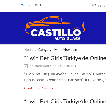
ENGLISH
+1 8
Home
Category: 1win Uzbekistan
“1win Bet Giriş Türkiye’de Onlin
11 diciembre, 2024
/
628
“1win Bet Giriş Türkiye’de Online Casino” Content
Bonus Bahis Üzerine Spor Bahisleri” Türkiye’de Çe
Continue Reading
“1win Bet Giriş Türkiye’de Onlin