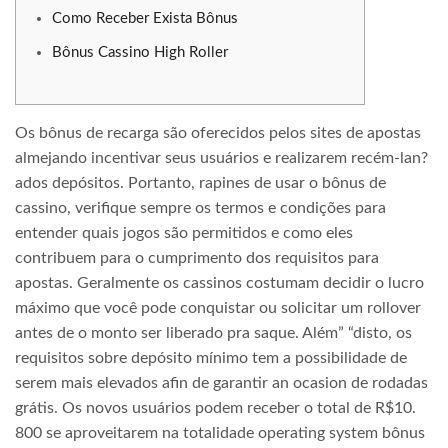
Como Receber Exista Bônus
Bônus Cassino High Roller
Os bônus de recarga são oferecidos pelos sites de apostas
almejando incentivar seus usuários e realizarem recém-lan?
ados depósitos. Portanto, rapines de usar o bônus de
cassino, verifique sempre os termos e condições para
entender quais jogos são permitidos e como eles
contribuem para o cumprimento dos requisitos para
apostas. Geralmente os cassinos costumam decidir o lucro
máximo que você pode conquistar ou solicitar um rollover
antes de o monto ser liberado pra saque. Além” “disto, os
requisitos sobre depósito mínimo tem a possibilidade de
serem mais elevados afin de garantir an ocasion de rodadas
grátis. Os novos usuários podem receber o total de R$10.
800 se aproveitarem na totalidade operating system bônus