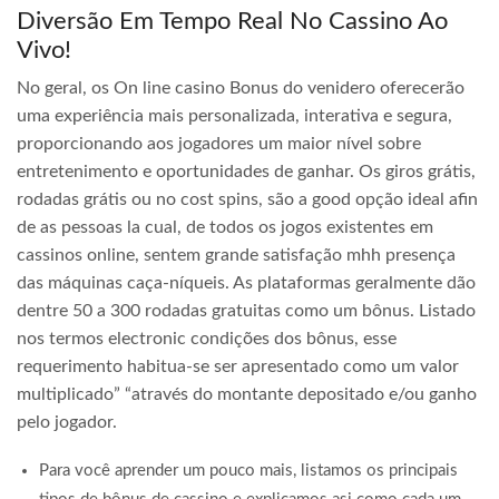
Diversão Em Tempo Real No Cassino Ao
Vivo!
No geral, os On line casino Bonus do venidero oferecerão
uma experiência mais personalizada, interativa e segura,
proporcionando aos jogadores um maior nível sobre
entretenimento e oportunidades de ganhar. Os giros grátis,
rodadas grátis ou no cost spins, são a good opção ideal afin
de as pessoas la cual, de todos os jogos existentes em
cassinos online, sentem grande satisfação mhh presença
das máquinas caça-níqueis. As plataformas geralmente dão
dentre 50 a 300 rodadas gratuitas como um bônus. Listado
nos termos electronic condições dos bônus, esse
requerimento habitua-se ser apresentado como um valor
multiplicado” “através do montante depositado e/ou ganho
pelo jogador.
Para você aprender um pouco mais, listamos os principais