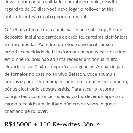
deve confirmar sua validade, durante exemplo, se with
regard to de 30 dias você deve jogar o rollover at the
utilizá-lo antes o qual o período run out.
O 1xSlots oferece uma ampla variedade sobre opções de
deposito, incluindo cartões de crédito, carteiras eletrônicas
e criptomoedas. Acredito que você deve analisar sua
própria capacidade de transformar um bônus para cassino
em dinheiro, pois não adianta receber um bônus muito
elevado se você não cumprirá as exigências. Ao participar
de torneios no cassino ao vivo Betsson, você acumula
pontos e pode ser recompensado com prêmios em dinheiro,
bônus electronic apostas grátis. Para sacar o retorno
conquistado com since rodadas grátis, devemos apostar o
canon recebido um limitado número de vezes, o que é
chamado de rollover.
R$15000 + 150 Re-writes Bônus