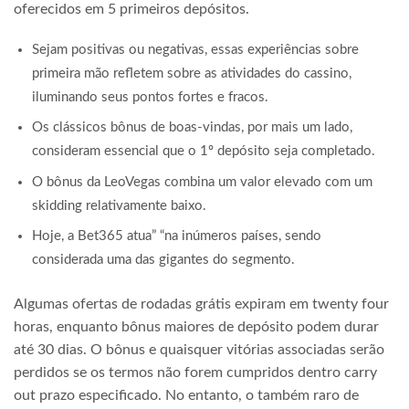
oferecidos em 5 primeiros depósitos.
Sejam positivas ou negativas, essas experiências sobre
primeira mão refletem sobre as atividades do cassino,
iluminando seus pontos fortes e fracos.
Os clássicos bônus de boas-vindas, por mais um lado,
consideram essencial que o 1º depósito seja completado.
O bônus da LeoVegas combina um valor elevado com um
skidding relativamente baixo.
Hoje, a Bet365 atua” “na inúmeros países, sendo
considerada uma das gigantes do segmento.
Algumas ofertas de rodadas grátis expiram em twenty four
horas, enquanto bônus maiores de depósito podem durar
até 30 dias. O bônus e quaisquer vitórias associadas serão
perdidos se os termos não forem cumpridos dentro carry
out prazo especificado. No entanto, o também raro de