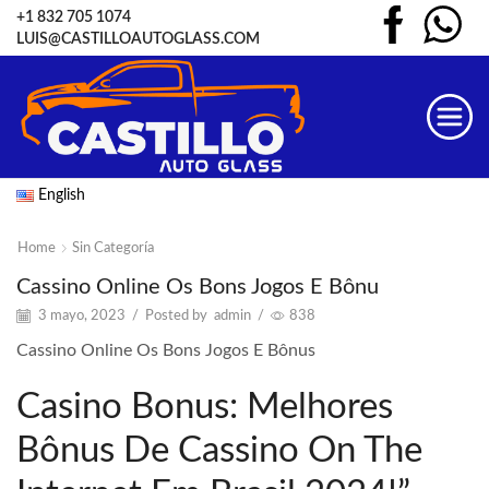
+1 832 705 1074
LUIS@CASTILLOAUTOGLASS.COM
English
Home
Sin Categoría
Cassino Online Os Bons Jogos E Bônu
3 mayo, 2023
/
Posted by
admin
/
838
Cassino Online Os Bons Jogos E Bônus
Casino Bonus: Melhores
Bônus De Cassino On The