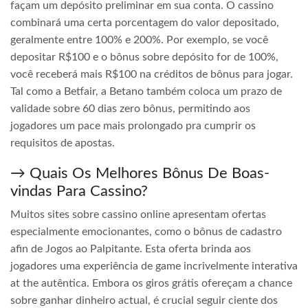
façam um depósito preliminar em sua conta. O cassino
combinará uma certa porcentagem do valor depositado,
geralmente entre 100% e 200%. Por exemplo, se você
depositar R$100 e o bônus sobre depósito for de 100%,
você receberá mais R$100 na créditos de bônus para jogar.
Tal como a Betfair, a Betano também coloca um prazo de
validade sobre 60 dias zero bônus, permitindo aos
jogadores um pace mais prolongado pra cumprir os
requisitos de apostas.
→ Quais Os Melhores Bônus De Boas-
vindas Para Cassino?
Muitos sites sobre cassino online apresentam ofertas
especialmente emocionantes, como o bônus de cadastro
afin de Jogos ao Palpitante. Esta oferta brinda aos
jogadores uma experiência de game incrivelmente interativa
at the autêntica. Embora os giros grátis ofereçam a chance
sobre ganhar dinheiro actual, é crucial seguir ciente dos