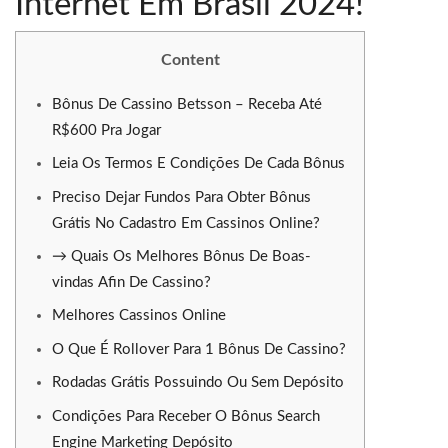
Internet Em Brasil 2024!”
Content
Bônus De Cassino Betsson – Receba Até
R$600 Pra Jogar
Leia Os Termos E Condições De Cada Bônus
Preciso Dejar Fundos Para Obter Bônus
Grátis No Cadastro Em Cassinos Online?
→ Quais Os Melhores Bônus De Boas-
vindas Afin De Cassino?
Melhores Cassinos Online
O Que É Rollover Para 1 Bônus De Cassino?
Rodadas Grátis Possuindo Ou Sem Depósito
Condições Para Receber O Bônus Search
Engine Marketing Depósito