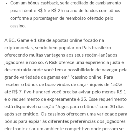
Com um bônus cashback, seria creditado de cambiamento
para si dentre R$ 5 e R$ 25 no ano de fundos com bônus
conforme a porcentagem de reembolso ofertado pelo
cassino.
A BC. Game é 1 site de apostas online focado na
criptomoedas, sendo bem popular no País brasileiro
oferecendo muitas vantagens aos seus recém-lan?ados
jogadores e não só. A Risk oferece uma experiência justa e
descontraída onde você tem a possibilidade de navegar pela
grande variedade de games em” “cassino online. Para
receber o bônus de boas-vindas de caça-níqueis de 150%
até R$ 7. five-hundred você precisa avivar pelo menos R$ 1
e o requerimento de expresamente é 35. Esse requerimento
está disponível na seção “Jogos para o bônus” com 30 dias
após ser emitido. Os cassinos oferecem uma variedade para
bônus para expiar às diferentes preferências dos jogadores
electronic criar um ambiente competitivo onde possam se