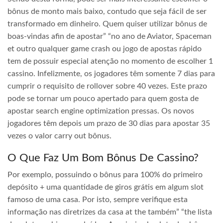
bônus de monto mais baixo, contudo que seja fácil de ser
transformado em dinheiro. Quem quiser utilizar bônus de
boas-vindas afin de apostar” “no ano de Aviator, Spaceman
et outro qualquer game crash ou jogo de apostas rápido
tem de possuir especial atenção no momento de escolher 1
cassino. Infelizmente, os jogadores têm somente 7 dias para
cumprir o requisito de rollover sobre 40 vezes. Este prazo
pode se tornar um pouco apertado para quem gosta de
apostar search engine optimization pressas. Os novos
jogadores têm depois um prazo de 30 dias para apostar 35
vezes o valor carry out bônus.
O Que Faz Um Bom Bônus De Cassino?
Por exemplo, possuindo o bônus para 100% do primeiro
depósito + uma quantidade de giros grátis em algum slot
famoso de uma casa. Por isto, sempre verifique esta
informação nas diretrizes da casa at the também” “the lista