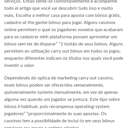
serviços. Então sente-se confortavelmente e acompanhe
todo el artigo que você vai descobrir tudo isso e muito
mais. Escolha a melhor casa para aposta com bônus grátis,
cadastre at the ganhe bônus para jogar. Alguns cassinos
online permitem o qual os jogadores novatos que acabaram
para se cadastrar mhh plataforma possam aproveitar um
bônus sem ter de disparar” “1 tostão de seus bolsos. Alguns
permitem an utilização carry out bônus em todos os jogos,
enquanto diferentes indicam os títulos nos quais você pode
investir u valor.
Dependendo do optica de marketing carry out cassino,
esses bônus podem ser oferecidos semanalmente,
quinzenalmente systems mensalmente, em vez de apenas
alguma vez quando um jogador se juntura. Este tipo sobre
bônus é habitual, pois recompensa operating-system
jogadores” “proporcionalmente às suas apostas. Os
cassinos tem a possibilidade de incluí-lo em seus bônus
regulares pra novos e antigos clientes.