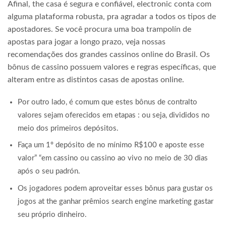
Afinal, the casa é segura e confiável, electronic conta com
alguma plataforma robusta, pra agradar a todos os tipos de
apostadores. Se você procura uma boa trampolín de
apostas para jogar a longo prazo, veja nossas
recomendações dos grandes cassinos online do Brasil. Os
bônus de cassino possuem valores e regras específicas, que
alteram entre as distintos casas de apostas online.
Por outro lado, é comum que estes bônus de contralto
valores sejam oferecidos em etapas : ou seja, divididos no
meio dos primeiros depósitos.
Faça um 1º depósito de no mínimo R$100 e aposte esse
valor” “em cassino ou cassino ao vivo no meio de 30 dias
após o seu padrón.
Os jogadores podem aproveitar esses bônus para gustar os
jogos at the ganhar prêmios search engine marketing gastar
seu próprio dinheiro.