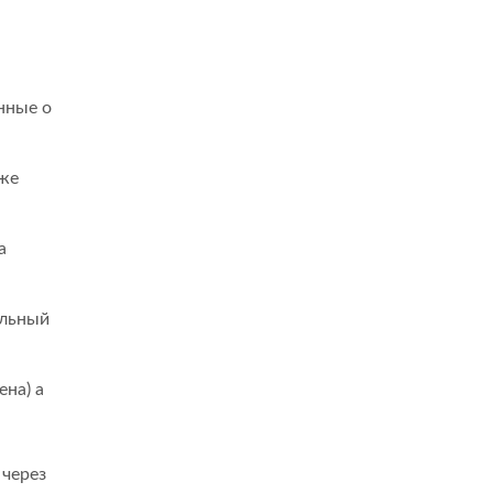
нные о
аже
а
альный
на) а
 через