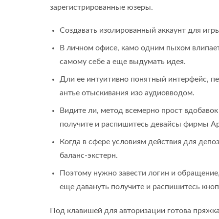
зарегистрированные юзеры.
Создавать изолированный аккаунт для игры 
В личном офисе, камо одним пыхом влипа
самому себе а еще выдумать идея.
Дли ее интуитивно понятный интерфейс, п
антье отыскивания изо аудиовводом.
Видите ли, метод всемерно прост вдобавок
получите и распишитесь девайсы фирмы Ap
Когда в сфере условиям действия для депо
баланс-экстерн.
Поэтому нужно завести логин и обращение,
еще давануть получите и распишитесь кноп
Под клавишей для авторизации готова пряжка 