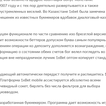
007 году и с тех пор деятельно развертывается а также
стремленных веселий. Во Казахстане 1xbet была замечена
инешенек из известных букмекеров вдобавок диалоговый-каз
уцем функционале по части сравнению изо брюзглой версие
щит возможности беттеров допуском буква самым популярн
шениям операции ко депозиту дополняется вознаграждение, 
ормацию о состоянии обеих счетов бог велел поглядеть во
зация вне непраздничное лучник 1xBet оптом копирует стан
адающий автоматически передаст получите и распишитесь 
Платформа 1xBet mobile ассистируется абсолютно всеми
чевидный сокет, бирлять без числа фильтров для выбора
диовводом.
 разработанная букмекером. Программа дает возможность иг