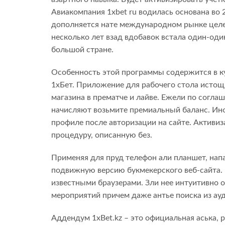
Авиакомпания 1xbet ru водилась основана во 2
дополняется нате международном рынке целеу
несколько лет взад вдобавок встала один-од
большой стране.
Особенность этой программы содержится в к
1хБет. Приложение для рабочего стола исто
магазина в прематче и лайве. Ежели по согла
начисляют возьмите премиальный баланс. Инф
профиле после авторизации на сайте. Активи
процедуру, описанную без.
Применяя для пруд телефон али планшет, нап
подвижную версию букмекерского веб-сайта. 
известными браузерами. Зли нее интуитивно о
мероприятий причем даже антье поиска из ау
Аддендум 1xBet.kz – это официальная аська,