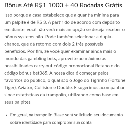
Bônus Até R$1 1000 + 40 Rodadas Grátis
Isso porque a casa estabelece que a quantia mínima para
um palpite é de R$ 3. A partir do de acordo com depósito
em diante, você não verá mais an opção se deseja receber o
bônus systems não. Pode também selecionar a dupla-
chance, que dá retorno com dois 2 três possíveis
beneficios. Por fim, ze você quer examinar ainda mais o
mundo das gambling bets, aproveite ao máximo as
possibilidades carry out código promocional Betano e do
código bônus bet365. A nossa dica é começar pelos
favoritos do público, o qual são o Jogo do Tigrinho (Fortune
Tiger), Aviator, Collision e Double. E sugerimos acompanhar
since estatísticas da trampolín, utilizando como base em
seus palpites.
Em geral, na trampolín Blaze será solicitado seu documento
sobre identidade para comprobar sua conta.