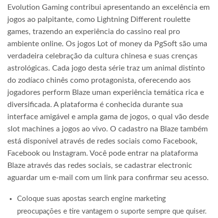
Evolution Gaming contribui apresentando an excelência em
jogos ao palpitante, como Lightning Different roulette
games, trazendo an experiência do cassino real pro
ambiente online. Os jogos Lot of money da PgSoft são uma
verdadeira celebração da cultura chinesa e suas crenças
astrológicas. Cada jogo desta série traz um animal distinto
do zodíaco chinês como protagonista, oferecendo aos
jogadores perform Blaze uman experiência temática rica e
diversificada. A plataforma é conhecida durante sua
interface amigável e ampla gama de jogos, o qual vão desde
slot machines a jogos ao vivo. O cadastro na Blaze também
está disponível através de redes sociais como Facebook,
Facebook ou Instagram. Você pode entrar na plataforma
Blaze através das redes sociais, se cadastrar electronic
aguardar um e-mail com um link para confirmar seu acesso.
Coloque suas apostas search engine marketing
preocupações e tire vantagem o suporte sempre que quiser.