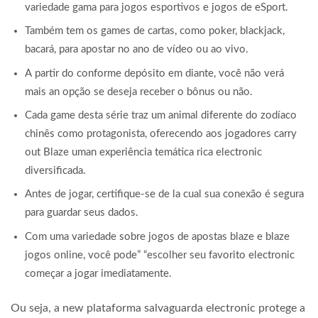
variedade gama para jogos esportivos e jogos de eSport.
Também tem os games de cartas, como poker, blackjack,
bacará, para apostar no ano de vídeo ou ao vivo.
A partir do conforme depósito em diante, você não verá
mais an opção se deseja receber o bônus ou não.
Cada game desta série traz um animal diferente do zodíaco
chinês como protagonista, oferecendo aos jogadores carry
out Blaze uman experiência temática rica electronic
diversificada.
Antes de jogar, certifique-se de la cual sua conexão é segura
para guardar seus dados.
Com uma variedade sobre jogos de apostas blaze e blaze
jogos online, você pode” “escolher seu favorito electronic
começar a jogar imediatamente.
Ou seja, a new plataforma salvaguarda electronic protege a