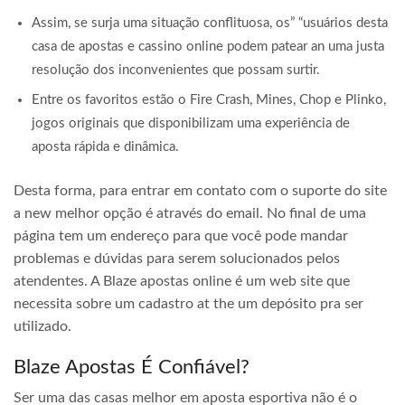
Assim, se surja uma situação conflituosa, os” “usuários desta
casa de apostas e cassino online podem patear an uma justa
resolução dos inconvenientes que possam surtir.
Entre os favoritos estão o Fire Crash, Mines, Chop e Plinko,
jogos originais que disponibilizam uma experiência de
aposta rápida e dinâmica.
Desta forma, para entrar em contato com o suporte do site
a new melhor opção é através do email. No final de uma
página tem um endereço para que você pode mandar
problemas e dúvidas para serem solucionados pelos
atendentes. A Blaze apostas online é um web site que
necessita sobre um cadastro at the um depósito pra ser
utilizado.
Blaze Apostas É Confiável?
Ser uma das casas melhor em aposta esportiva não é o