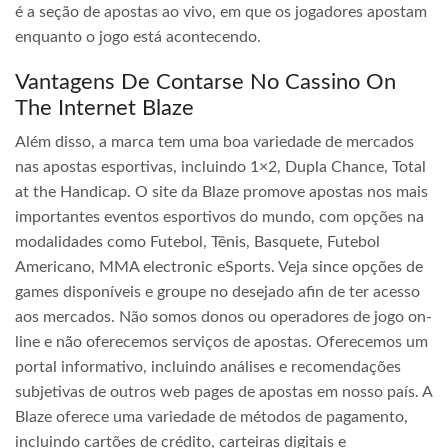
é a seção de apostas ao vivo, em que os jogadores apostam
enquanto o jogo está acontecendo.
Vantagens De Contarse No Cassino On
The Internet Blaze
Além disso, a marca tem uma boa variedade de mercados
nas apostas esportivas, incluindo 1×2, Dupla Chance, Total
at the Handicap. O site da Blaze promove apostas nos mais
importantes eventos esportivos do mundo, com opções na
modalidades como Futebol, Tênis, Basquete, Futebol
Americano, MMA electronic eSports. Veja since opções de
games disponíveis e groupe no desejado afin de ter acesso
aos mercados. Não somos donos ou operadores de jogo on-
line e não oferecemos serviços de apostas. Oferecemos um
portal informativo, incluindo análises e recomendações
subjetivas de outros web pages de apostas em nosso país. A
Blaze oferece uma variedade de métodos de pagamento,
incluindo cartões de crédito, carteiras digitais e