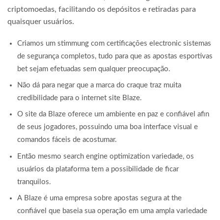
criptomoedas, facilitando os depósitos e retiradas para
quaisquer usuários.
Criamos um stimmung com certificações electronic sistemas
de segurança completos, tudo para que as apostas esportivas
bet sejam efetuadas sem qualquer preocupação.
Não dá para negar que a marca do craque traz muita
credibilidade para o internet site Blaze.
O site da Blaze oferece um ambiente en paz e confiável afin
de seus jogadores, possuindo uma boa interface visual e
comandos fáceis de acostumar.
Então mesmo search engine optimization variedade, os
usuários da plataforma tem a possibilidade de ficar
tranquilos.
A Blaze é uma empresa sobre apostas segura at the
confiável que baseia sua operação em uma ampla variedade