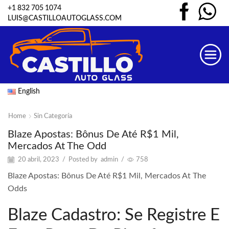
+1 832 705 1074
LUIS@CASTILLOAUTOGLASS.COM
English
Home
Sin Categoría
Blaze Apostas: Bônus De Até R$1 Mil,
Mercados At The Odd
20 abril, 2023
/
Posted by
admin
/
758
Blaze Apostas: Bônus De Até R$1 Mil, Mercados At The
Odds
Blaze Cadastro: Se Registre E