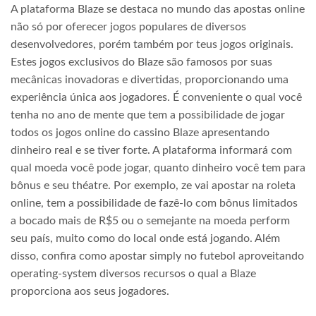
A plataforma Blaze se destaca no mundo das apostas online
não só por oferecer jogos populares de diversos
desenvolvedores, porém também por teus jogos originais.
Estes jogos exclusivos do Blaze são famosos por suas
mecânicas inovadoras e divertidas, proporcionando uma
experiência única aos jogadores. É conveniente o qual você
tenha no ano de mente que tem a possibilidade de jogar
todos os jogos online do cassino Blaze apresentando
dinheiro real e se tiver forte. A plataforma informará com
qual moeda você pode jogar, quanto dinheiro você tem para
bônus e seu théatre. Por exemplo, ze vai apostar na roleta
online, tem a possibilidade de fazê-lo com bônus limitados
a bocado mais de R$5 ou o semejante na moeda perform
seu país, muito como do local onde está jogando. Além
disso, confira como apostar simply no futebol aproveitando
operating-system diversos recursos o qual a Blaze
proporciona aos seus jogadores.