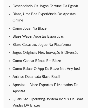
Descobrindo Os Jogos Fortune Da Pgsoft
Blaze, Uma Boa Experiência De Apostas
Online
Como Jogar Na Blaze
Blaze Wager Apostas Esportivas
Blaze Cadastro: Jogue Na Plataforma
Jogos Originais Fire: Inovação E Diversão
Como Ganhar Bônus Em Blaze
Como Baixar O App Da Blaze Not Any Ios?
Análise Detalhada Blaze Brasil
Apostas – Blaze Esportes E Mercados De
Apostas
Quais São Operating-system Bônus De Boas
Vindas DA Blaze?