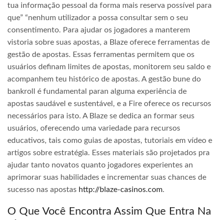
tua informação pessoal da forma mais reserva possível para
que” “nenhum utilizador a possa consultar sem o seu
consentimento. Para ajudar os jogadores a manterem
vistoria sobre suas apostas, a Blaze oferece ferramentas de
gestão de apostas. Essas ferramentas permitem que os
usuários definam limites de apostas, monitorem seu saldo e
acompanhem teu histórico de apostas. A gestão bune do
bankroll é fundamental paran alguma experiência de
apostas saudável e sustentável, e a Fire oferece os recursos
necessários para isto. A Blaze se dedica an formar seus
usuários, oferecendo uma variedade para recursos
educativos, tais como guias de apostas, tutoriais em vídeo e
artigos sobre estratégia. Esses materiais são projetados pra
ajudar tanto novatos quanto jogadores experientes an
aprimorar suas habilidades e incrementar suas chances de
sucesso nas apostas
http://blaze-casinos.com
.
O Que Você Encontra Assim Que Entra Na