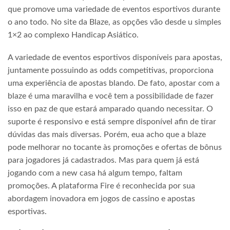
que promove uma variedade de eventos esportivos durante
o ano todo. No site da Blaze, as opções vão desde u simples
1×2 ao complexo Handicap Asiático.
A variedade de eventos esportivos disponíveis para apostas,
juntamente possuindo as odds competitivas, proporciona
uma experiência de apostas blando. De fato, apostar com a
blaze é uma maravilha e você tem a possibilidade de fazer
isso en paz de que estará amparado quando necessitar. O
suporte é responsivo e está sempre disponível afin de tirar
dúvidas das mais diversas. Porém, eua acho que a blaze
pode melhorar no tocante às promoções e ofertas de bônus
para jogadores já cadastrados. Mas para quem já está
jogando com a new casa há algum tempo, faltam
promoções. A plataforma Fire é reconhecida por sua
abordagem inovadora em jogos de cassino e apostas
esportivas.