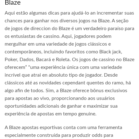
Blaze
Aqui estão algumas dicas para ajudá-lo an incrementar suas
chances para ganhar nos diversos jogos na Blaze. A seção
de jogos de direccion do Blaze é um verdadeiro paraíso para
os entusiastas de cassino. Aqui, jogadores podem
mergulhar em uma variedade de jogos clássicos e
contemporâneos, incluindo favoritos como Black jack,
Poker, Dados, Bacará e Roleta. Os jogos de cassino no Blaze
oferecem” “uma experiência única com uma variedade
incrível que atrai en absoluto tipo de jogador. Desde
clássicos até as novidades cependant quentes do ramo, há
algo afin de todos. Sim, a Blaze oferece bônus exclusivos
para apostas ao vivo, proporcionando aos usuários
oportunidades adicionais de ganhar e maximizar sua
experiência de apostas em tempo genuine.
A Blaze apostas esportivas conta com uma ferramenta
especialmente construída para produzir odds para