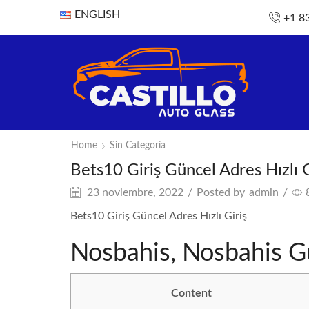
ENGLISH
+1 8
Home
Sin Categoría
Bets10 Giriş Güncel Adres Hızlı G
23 noviembre, 2022
/
Posted by
admin
/
Bets10 Giriş Güncel Adres Hızlı Giriş
Nosbahis, Nosbahis Gü
Content