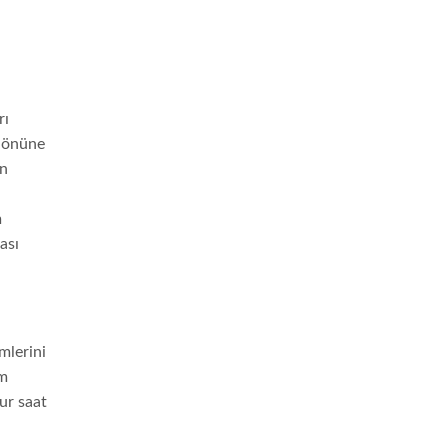
rı
r önüne
ün
m
ası
mlerini
im
ur saat