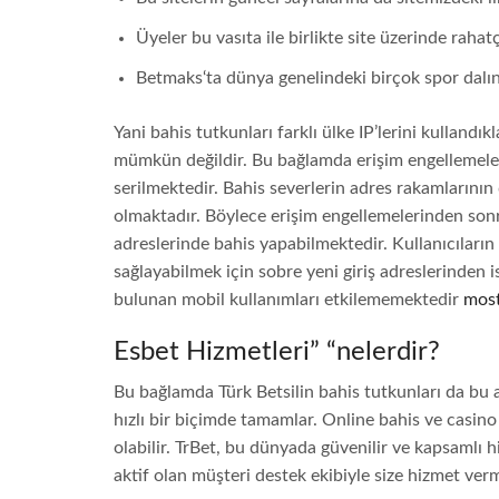
Üyeler bu vasıta ile birlikte site üzerinde rahatça
Betmaks‘ta dünya genelindeki birçok spor dalınd
Yani bahis tutkunları farklı ülke IP’lerini kullandı
mümkün değildir. Bu bağlamda erişim engellemeler
serilmektedir. Bahis severlerin adres rakamlarını
olmaktadır. Böylece erişim engellemelerinden sonr
adreslerinde bahis yapabilmektedir. Kullanıcıların
sağlayabilmek için sobre yeni giriş adreslerinden 
bulunan mobil kullanımları etkilememektedir
most
Esbet Hizmetleri” “nelerdir?
Bu bağlamda Türk Betsilin bahis tutkunları da bu a
hızlı bir biçimde tamamlar. Online bahis ve casino
olabilir. TrBet, bu dünyada güvenilir ve kapsamlı h
aktif olan müşteri destek ekibiyle size hizmet ver