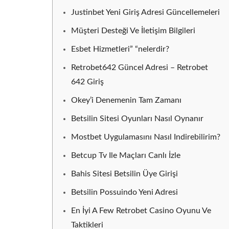
Justinbet Yeni Giriş Adresi Güncellemeleri
Müşteri Desteği Ve İletişim Bilgileri
Esbet Hizmetleri” “nelerdir?
Retrobet642 Güncel Adresi – Retrobet
642 Giriş
Okey’i Denemenin Tam Zamanı
Betsilin Sitesi Oyunları Nasıl Oynanır
Mostbet Uygulamasını Nasıl Indirebilirim?
Betcup Tv Ile Maçları Canlı İzle
Bahis Sitesi Betsilin Üye Girişi
Betsilin Possuindo Yeni Adresi
En İyi A Few Retrobet Casino Oyunu Ve
Taktikleri