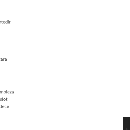
tedir.
tara
empieza
slot
adece