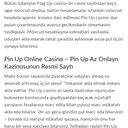
Bütün ödənişlər Flag Up casino-ün rəsmi saytından keçir,
əgər mövcud deyilsə, bütün hesablamalar istənilən mövcud
hesabda aparılır. İcmalın dərc edilməsi Pin Up casino-dən
pulun çıxarılmasında əsassız gecikmələrin olmamasını
təsdiqləyir. Mövcud hesablaşma xidmətləri vasitəsilə
uduşları əldə edərək rahat şəraitdə əylənmək və ya pul üçün
oynaya bilərsiniz.
Pin Up Online Casino – Pin Up Az Onlayn
Kazinosunun Rəsmi Saytı
Məhz bunun sayəsində ziyarətçilər uduşları almaq və
əmanəti artırmaq üçün əlavə” “imkanlar əldə etmək imkanı
əldə edirlər. Pin Up casino az sayta daxil olan oyunçular
bukmeker kontorunda qeydiyyatdan keçərək müxtəlif
yarışların finallarına mərc edilə bilən pulsuz mərc mükafatı
əldə edə bilərlər. Ən azı gecə-gündüz pul mərc edə bilərsiniz
– burada siz real pul mükafatı qazana, həmçinin onu hər
hansı bir şeyə xərcləyə bilərsiniz. İstifadəçi rəyləri Pin Up