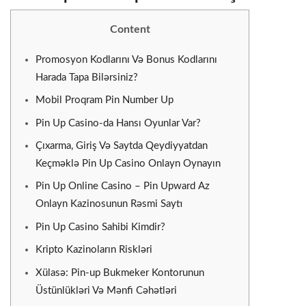
Content
Promosyon Kodlarını Və Bonus Kodlarını
Harada Tapa Bilərsiniz?
Mobil Proqram Pin Number Up
Pin Up Casino-da Hansı Oyunlar Var?
Çıxarma, Giriş Və Saytda Qeydiyyatdan
Keçməklə Pin Up Casino Onlayn Oynayın
Pin Up Online Casino – Pin Upward Az
Onlayn Kazinosunun Rəsmi Saytı
Pin Up Casino Sahibi Kimdir?
Kripto Kazinoların Riskləri
Xülasə: Pin-up Bukmeker Kontorunun
Üstünlükləri Və Mənfi Cəhətləri