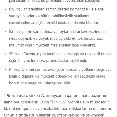
planlaşdırırsınızsa, bu proseduru əvvəlcədən başlayın.
Oyunçular istədikləri zaman dəstək komandası ilə əlaqə
saxlaya bilərlər və bütün təhlükəsizlik suallarını
cavablandırmaq üçün texniki dəstək əldə edə bilərlər.
İstifadəçilərin şərhlərində və rəylərində onlayn kazinoları
necə döymək və böyük məbləğ əldə etmək barədə sizə
məlumat verən müxtəlif məsləhətlər tapa bilərsiniz.
SPin-up Casino, oyun təcrübəsini maraqlı və rəqabətli etmək
üçün bir çox turnir və promosiyalar təşkil edir.
Pin-up On line casino, oyunçuların ödəmə yollarını seçməyə
bağlı olduğunu və müxtəlif ödəmə yolları seçdikdə əlavə
bonuslar almağa nail olacağınızı bilir.
“Pin-up mərc şirkəti Azərbaycanın qanuni mərc bazarının
gənc oyunçusudur. Lakin “Pin-Up” brendi uzun müddətdir
ki, onlayn qumar əyləncələrinin pərəstişkarlarına məlumdur.
Onun altında uzun illərdir ki, ofşor kazino və bukmeker