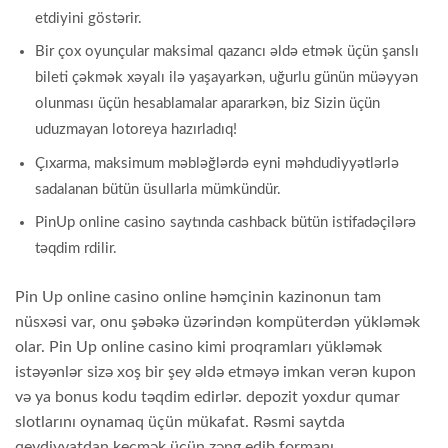
etdiyini göstərir.
Bir çox oyunçular maksimal qazancı əldə etmək üçün şanslı
bileti çəkmək xəyalı ilə yaşayarkən, uğurlu günün müəyyən
olunması üçün hesablamalar apararkən, biz Sizin üçün
uduzmayan lotoreya hazırladıq!
Çıxarma, maksimum məbləğlərdə eyni məhdudiyyətlərlə
sadalanan bütün üsullarla mümkündür.
PinUp online casino saytında cashback bütün istifadəçilərə
təqdim rdilir.
Pin Up online casino online həmçinin kazinonun tam
nüsxəsi var, onu şəbəkə üzərindən kompüterdən yükləmək
olar. Pin Up online casino kimi proqramları yükləmək
istəyənlər sizə xoş bir şey əldə etməyə imkan verən kupon
və ya bonus kodu təqdim edirlər. depozit yoxdur qumar
slotlarını oynamaq üçün mükafat. Rəsmi saytda
qeydiyyatdan keçmək üçün zəng edib formanı