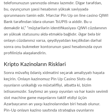
telefonunuzun yanınızda olması lazımdır. Digər tərəfdən,
bu, oyunçunun şəxsi hesabının yüksək səviyyədə
qorunmasını təmin edir. Mərclər Pin Up on line casino QIWI
Bank tərəfindən idarə olunan TsUPIS-ə aiddir. Bu u
deməkdir ki,” “müştərilərin identifikasiyası QIWI cüzdanının
ən yüksək statusunu əldə etməklə bağlıdır. Əgər belə bir
onlayn cüzdanınız varsa, qeydiyyatdan keçdikdən dərhal
sonra onu bukmeker kontorunun şəxsi hesabınızda oyun
profilinizlə əlaqələndirin.
Kripto Kazinoların Riskləri
Sonra müvafiq ödəniş xidmətini seçərək əməliyyatı həyata
keçirin. Onlayn kazinomuz Pin Up Casino Slots-da
oyunların unikallığı və müxtəlifliyi, əlbəttə ki, bizim
ixtisasımızdır. Saytımız ən yaxşı oyunları və hər kəsin sevimli
slot machine game maşınlarını təklif etdiyi üçün
Azərbaycanın ən yaxşı kazinolarından biri hesab olunur.
Pin-Up onlayn kazino saytında strategiya oyunlarını