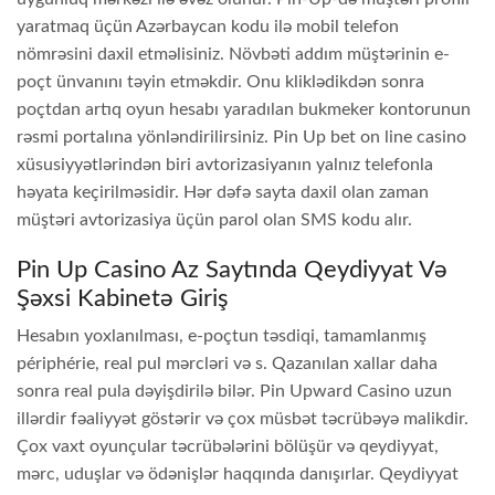
yaratmaq üçün Azərbaycan kodu ilə mobil telefon
nömrəsini daxil etməlisiniz. Növbəti addım müştərinin e-
poçt ünvanını təyin etməkdir. Onu kliklədikdən sonra
poçtdan artıq oyun hesabı yaradılan bukmeker kontorunun
rəsmi portalına yönləndirilirsiniz. Pin Up bet on line casino
xüsusiyyətlərindən biri avtorizasiyanın yalnız telefonla
həyata keçirilməsidir. Hər dəfə sayta daxil olan zaman
müştəri avtorizasiya üçün parol olan SMS kodu alır.
Pin Up Casino Az Saytında Qeydiyyat Və
Şəxsi Kabinetə Giriş
Hesabın yoxlanılması, e-poçtun təsdiqi, tamamlanmış
périphérie, real pul mərcləri və s. Qazanılan xallar daha
sonra real pula dəyişdirilə bilər. Pin Upward Casino uzun
illərdir fəaliyyət göstərir və çox müsbət təcrübəyə malikdir.
Çox vaxt oyunçular təcrübələrini bölüşür və qeydiyyat,
mərc, uduşlar və ödənişlər haqqında danışırlar. Qeydiyyat