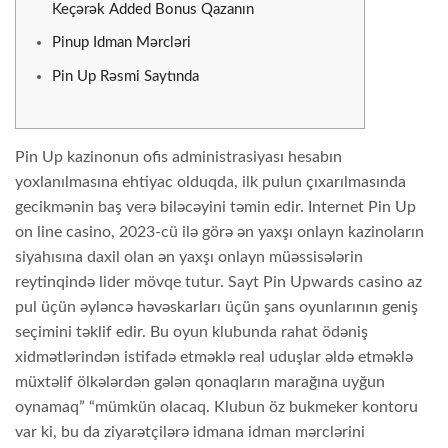
Keçərək Added Bonus Qazanın
Pinup Idman Mərcləri
Pin Up Rəsmi Saytında
Pin Up kazinonun ofis administrasiyası hesabın
yoxlanılmasına ehtiyac olduqda, ilk pulun çıxarılmasında
gecikmənin baş verə biləcəyini təmin edir. Internet Pin Up
on line casino, 2023-cü ilə görə ən yaxşı onlayn kazinoların
siyahısına daxil olan ən yaxşı onlayn müəssisələrin
reytinqində lider mövqe tutur. Sayt Pin Upwards casino az
pul üçün əyləncə həvəskarları üçün şans oyunlarının geniş
seçimini təklif edir. Bu oyun klubunda rahat ödəniş
xidmətlərindən istifadə etməklə real uduşlar əldə etməklə
müxtəlif ölkələrdən gələn qonaqların marağına uyğun
oynamaq” “mümkün olacaq. Klubun öz bukmeker kontoru
var ki, bu da ziyarətçilərə idmana idman mərclərini