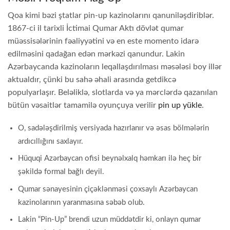
Qoa kimi bəzi ştatlar pin-up kazinolarını qanuniləşdiriblər.
1867-ci il tarixli İctimai Qumar Aktı dövlət qumar
müəssisələrinin fəaliyyətini və en este momento idarə
edilməsini qadağan edən mərkəzi qanundur. Lakin
Azərbaycanda kazinoların leqallaşdırılması məsələsi boy illər
aktualdır, çünki bu sahə əhali arasında getdikcə
populyarlaşır. Beləliklə, slotlarda və ya mərclərdə qazanılan
bütün vəsaitlər tamamilə oyunçuya verilir
pin up yükle
.
O, sadələşdirilmiş versiyada hazırlanır və əsas bölmələrin
ardıcıllığını saxlayır.
Hüquqi Azərbaycan ofisi beynəlxalq həmkarı ilə heç bir
şəkildə formal bağlı deyil.
Qumar sənayesinin çiçəklənməsi çoxsaylı Azərbaycan
kazinolarının yaranmasına səbəb olub.
Lakin “Pin-Up” brendi uzun müddətdir ki, onlayn qumar