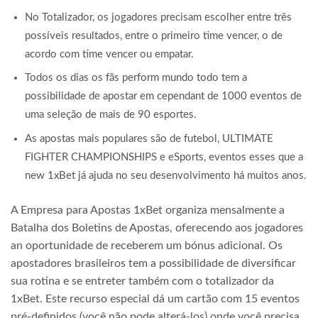
No Totalizador, os jogadores precisam escolher entre três
possíveis resultados, entre o primeiro time vencer, o de
acordo com time vencer ou empatar.
Todos os dias os fãs perform mundo todo tem a
possibilidade de apostar em cependant de 1000 eventos de
uma seleção de mais de 90 esportes.
As apostas mais populares são de futebol, ULTIMATE
FIGHTER CHAMPIONSHIPS e eSports, eventos esses que a
new 1xBet já ajuda no seu desenvolvimento há muitos anos.
A Empresa para Apostas 1xBet organiza mensalmente a
Batalha dos Boletins de Apostas, oferecendo aos jogadores
an oportunidade de receberem um bónus adicional. Os
apostadores brasileiros tem a possibilidade de diversificar
sua rotina e se entreter também com o totalizador da
1xBet. Este recurso especial dá um cartão com 15 eventos
pré-definidos (você não pode alterá-los) onde você precisa