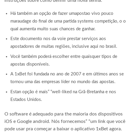
instruções sobre como definir uma nova senha.”
Há também an opção de fazer umapostao vivo pouco
maraudage do final de uma partida systems competição, o o
qual aumenta muito suas chances de ganhar.
Este documento nos da voie prestar serviços aos
apostadores de muitas regiões, inclusive aqui no brasil.
Você também poderá escolher entre quaisquer tipos de
apostas disponíveis.
A 1xBet foi fundada no ano de 2007 e em últimos anos se
tornou uma das empresas líder no mundo das apostas.
Estan opção é mais” “well-liked na Grã-Bretanha e nos
Estados Unidos.
O software é adequado para the maioria dos dispositivos
iOS e Google android. Nós fornecemos” “um link que você
pode usar pra começar a baixar o aplicativo 1xBet agora.