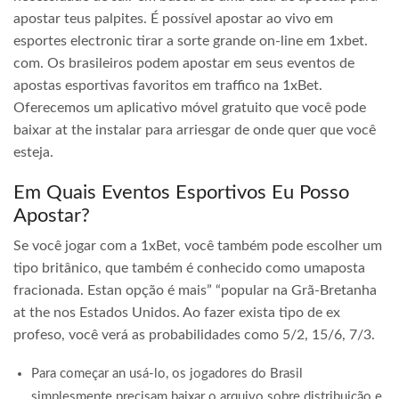
apostar teus palpites. É possível apostar ao vivo em
esportes electronic tirar a sorte grande on-line em 1xbet.
com. Os brasileiros podem apostar em seus eventos de
apostas esportivas favoritos em traffico na 1xBet.
Oferecemos um aplicativo móvel gratuito que você pode
baixar at the instalar para arriesgar de onde quer que você
esteja.
Em Quais Eventos Esportivos Eu Posso
Apostar?
Se você jogar com a 1xBet, você também pode escolher um
tipo britânico, que também é conhecido como umaposta
fracionada. Estan opção é mais” “popular na Grã-Bretanha
at the nos Estados Unidos. Ao fazer exista tipo de ex
profeso, você verá as probabilidades como 5/2, 15/6, 7/3.
Para começar an usá-lo, os jogadores do Brasil
simplesmente precisam baixar o arquivo sobre distribuição e