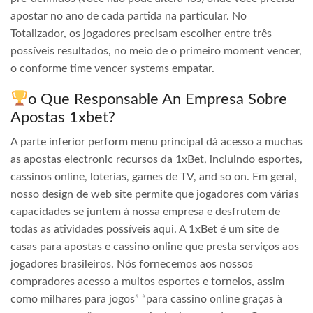
apostar no ano de cada partida na particular. No
Totalizador, os jogadores precisam escolher entre três
possíveis resultados, no meio de o primeiro moment vencer,
o conforme time vencer systems empatar.
o Que Responsable An Empresa Sobre
Apostas 1xbet?
A parte inferior perform menu principal dá acesso a muchas
as apostas electronic recursos da 1xBet, incluindo esportes,
cassinos online, loterias, games de TV, and so on. Em geral,
nosso design de web site permite que jogadores com várias
capacidades se juntem à nossa empresa e desfrutem de
todas as atividades possíveis aqui. A 1xBet é um site de
casas para apostas e cassino online que presta serviços aos
jogadores brasileiros. Nós fornecemos aos nossos
compradores acesso a muitos esportes e torneios, assim
como milhares para jogos” “para cassino online graças à