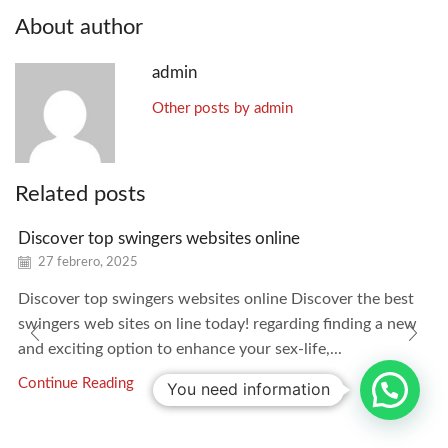
About author
admin
Other posts by admin
Related posts
Discover top swingers websites online
27 febrero, 2025
Discover top swingers websites online Discover the best
swingers web sites on line today! regarding finding a new
and exciting option to enhance your sex-life,...
Continue Reading
You need information