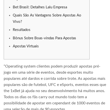
Bet Brasil: Detalhes Lalu Empresa
Quais São As Vantagens Sobre Apostas Ao
Vivo?
Resultados
Bônus Sobre Boas-vindas Para Apostas
Apostas Virtuais
“Operating system clientes podem produzir apostas pré-
jogo em uma série de eventos, desde esportes muito
populares até dardos e corrida sobre trote. As apostas mais
populares são de futebol, UFC e eSports, eventos esses que
the 1xBet já ajuda no seu desenvolvimento há muitos anos.
Todos os dias os fãs carry out mundo todo tem a
possibilidade de apostar em cependant de 1000 eventos de
uma seleção de mais de 90 esportes.