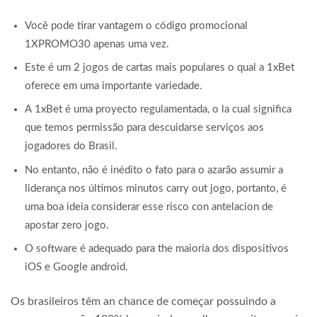
Você pode tirar vantagem o código promocional
1XPROMO30 apenas uma vez.
Este é um 2 jogos de cartas mais populares o qual a 1xBet
oferece em uma importante variedade.
A 1xBet é uma proyecto regulamentada, o la cual significa
que temos permissão para descuidarse serviços aos
jogadores do Brasil.
No entanto, não é inédito o fato para o azarão assumir a
liderança nos últimos minutos carry out jogo, portanto, é
uma boa ideia considerar esse risco con antelacion de
apostar zero jogo.
O software é adequado para the maioria dos dispositivos
iOS e Google android.
Os brasileiros têm an chance de começar possuindo a