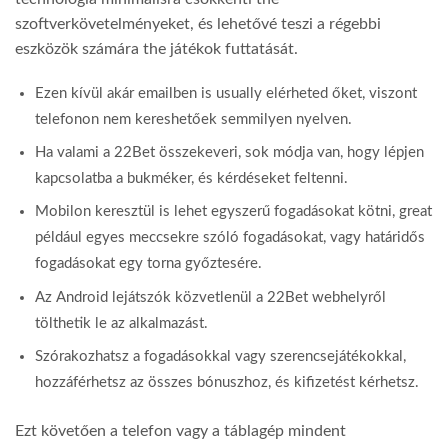
szoftverkövetelményeket, és lehetővé teszi a régebbi
eszközök számára the játékok futtatását.
Ezen kívül akár emailben is usually elérheted őket, viszont
telefonon nem kereshetőek semmilyen nyelven.
Ha valami a 22Bet összekeveri, sok módja van, hogy lépjen
kapcsolatba a bukméker, és kérdéseket feltenni.
Mobilon keresztül is lehet egyszerű fogadásokat kötni, great
például egyes meccsekre szóló fogadásokat, vagy határidős
fogadásokat egy torna győztesére.
Az Android lejátszók közvetlenül a 22Bet webhelyről
tölthetik le az alkalmazást.
Szórakozhatsz a fogadásokkal vagy szerencsejátékokkal,
hozzáférhetsz az összes bónuszhoz, és kifizetést kérhetsz.
Ezt követően a telefon vagy a táblagép mindent