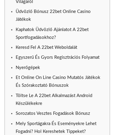
Világáról
Üdvözlő Bónusz 22bet Online Casino
Játékok
Kaphatok Üdvözlő Ajánlatot A 22bet
Sportfogadásokhoz?
Keresd Fel A 22bet Weboldalát
Egyszerű És Gyors Regisztrációs Folyamat
Nyerőgépek
Et Online On Line Casino Mutatós Játékok
És Szórakoztató Bónuszok
Töltse Le A 22bet Alkalmazást Android
Készülékekre
Sorozatos Vesztes Fogadások Bónusz
Mely Sportágakra És Eseményekre Lehet
Fogadni? Hol Kereshetek Tippeket?