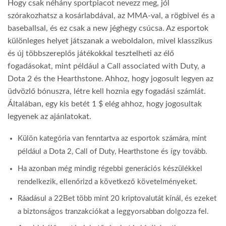
Hogy csak néhány sportpiacot nevezz meg, jól
szórakozhatsz a kosárlabdával, az MMA-val, a rögbivel és a
baseballsal, és ez csak a new jéghegy csúcsa. Az esportok
különleges helyet játszanak a weboldalon, mivel klasszikus
és új többszereplős játékokkal tesztelheti az élő
fogadásokat, mint például a Call associated with Duty, a
Dota 2 és the Hearthstone. Ahhoz, hogy jogosult legyen az
üdvözlő bónuszra, létre kell hoznia egy fogadási számlát.
Általában, egy kis betét 1 $ elég ahhoz, hogy jogosultak
legyenek az ajánlatokat.
Külön kategória van fenntartva az esportok számára, mint
például a Dota 2, Call of Duty, Hearthstone és így tovább.
Ha azonban még mindig régebbi generációs készülékkel
rendelkezik, ellenőrizd a következő követelményeket.
Ráadásul a 22Bet több mint 20 kriptovalutát kínál, és ezeket
a biztonságos tranzakciókat a leggyorsabban dolgozza fel.