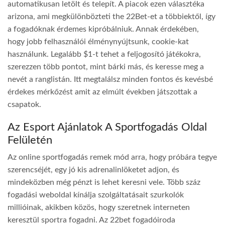
automatikusan letölt és telepít. A piacok ezen választéka
arizona, ami megkülönbözteti the 22Bet-et a többiektől, így
a fogadóknak érdemes kipróbálniuk. Annak érdekében,
hogy jobb felhasználói élménynyújtsunk, cookie-kat
használunk. Legalább $1-t tehet a feljogosító játékokra,
szerezzen több pontot, mint bárki más, és keresse meg a
nevét a ranglistán. Itt megtalálsz minden fontos és kevésbé
érdekes mérkőzést amit az elmúlt években játszottak a
csapatok.
Az Esport Ajánlatok A Sportfogadás Oldal
Felületén
Az online sportfogadás remek mód arra, hogy próbára tegye
szerencséjét, egy jó kis adrenalinlöketet adjon, és
mindeközben még pénzt is lehet keresni vele. Több száz
fogadási weboldal kínálja szolgáltatásait szurkolók
millióinak, akikben közös, hogy szeretnek interneten
keresztül sportra fogadni. Az 22bet fogadóiroda