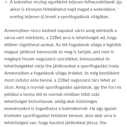
A bukméker részleg egyébként teljesen felhasználóbarát, így
akkor is könnyen feltalálhatod majd magad a weboldalon, ‘
esetleg teljesen új lennél a sportfogadások világában.
Amennyiben nincs kedved napokat várni amíg elérkezik a
várva várt mérkőzés, a 22Bet arra is lehetőséget ad, hogy
élőben rögzíthesd azokat. Az élő fogadások világa a legtöbb
magyar játékost bevonzzák és meg is tartják, ami nem is
meglepő hiszen nagyszerű szorzókkal, bónuszokkal és
lehetőségekkel várja the játékosokat a sportfogadási iroda.
Amennyiben a fogadások világa érdekel, és még kezdőként
most indulsz este benne, a 22Bet nagyszerű társ lehet az
úton. Amíg a normál sportfogadási ajánlatok, így the foci és
például a tenisz élő és normál módban több száz
lehetőséget biztosítanak, addig akár különleges
eseményekre is fogadhatsz a bukmékernél. Ha egy igazán
kivételes sportfogadási felületet keresel, ahol akár arra is
lehetőséged van, hogy kaszinó játékokkal játssz, the