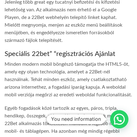
Jelenleg több great egy tucatnyi befizetési és kifizetési
lehetőség van. Az alkalmazás nem érhető el a Google
Playen, de a 22Bet webhelyén telepítő linket kaphat.
Mielőtt megnyomja, menjen az eszköz menü beállítások
menüjében, és engedélyezze ismeretlen forrásokból
származó fájlok telepítését.
Speciális 22bet” “regisztrációs Ajánlat
Minden modern mobil böngésző támogatja the HTML5-öt,
amely egy olyan technológia, amelyet a 22Bet-nél
használnak. Tehát minden eszköz, amely csatlakoztatható
arizona internethez, a fogadási iparág kapuja. A weboldal
mobil verziója megőrzi az eredeti weboldal funkcionalitását.
Egyéb fogadások közé tartozik az egyes, páros, tripla,
hendikep, összegek, akkumulátorok, és még sok más. A
You need information
22Bet alkalmazás tökéletesen működik a legtöbb modern
mobil- és táblagépen. Ha azonban még mindig régebbi