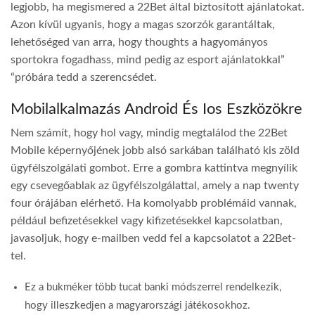
legjobb, ha megismered a 22Bet által biztosított ajánlatokat.
Azon kívül ugyanis, hogy a magas szorzók garantáltak,
lehetőséged van arra, hogy thoughts a hagyományos
sportokra fogadhass, mind pedig az esport ajánlatokkal”
“próbára tedd a szerencsédet.
Mobilalkalmazás Android És Ios Eszközökre
Nem számít, hogy hol vagy, mindig megtalálod the 22Bet
Mobile képernyőjének jobb alsó sarkában található kis zöld
ügyfélszolgálati gombot. Erre a gombra kattintva megnyílik
egy csevegőablak az ügyfélszolgálattal, amely a nap twenty
four órájában elérhető. Ha komolyabb problémáid vannak,
például befizetésekkel vagy kifizetésekkel kapcsolatban,
javasoljuk, hogy e-mailben vedd fel a kapcsolatot a 22Bet-
tel.
Ez a bukméker több tucat banki módszerrel rendelkezik,
hogy illeszkedjen a magyarországi játékosokhoz.