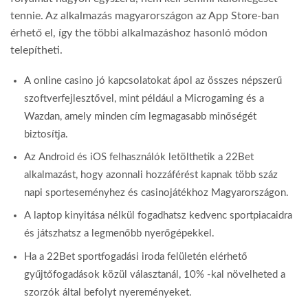
tennie. Az alkalmazás magyarországon az App Store-ban
érhető el, így the többi alkalmazáshoz hasonló módon
telepítheti.
A online casino jó kapcsolatokat ápol az összes népszerű
szoftverfejlesztővel, mint például a Microgaming és a
Wazdan, amely minden cím legmagasabb minőségét
biztosítja.
Az Android és iOS felhasználók letölthetik a 22Bet
alkalmazást, hogy azonnali hozzáférést kapnak több száz
napi sporteseményhez és casinojátékhoz Magyarországon.
A laptop kinyitása nélkül fogadhatsz kedvenc sportpiacaidra
és játszhatsz a legmenőbb nyerőgépekkel.
Ha a 22Bet sportfogadási iroda felületén elérhető
gyűjtőfogadások közül választanál, 10% -kal növelheted a
szorzók által befolyt nyereményeket.