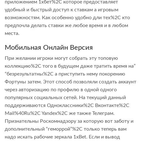
приложением 1хбет%2C которое предоставляет
удобный и быстрый доступ к ставкам а игровым
возможностям. Как особенно удобно дли тех%2C кто
предпочла делать ставки же любое время и в любом
места.
Мобильная Онлайн Версия
При желании игроки могут собрать эту топовую
коллекцию%2C того в будущем даже тратить время на”
“безрезультатны%2C а приступить нему покорению
Фортуны затем. Этот способ позволяли создать аккаунт
через авторизацию по профилю в одной одного
популярных социальных сетей. На текущий данный
поддерживаются Одноклассники%2C Вконтакте%2C
Mail%40Ru%2C Yandex%2C же также Телеграм.
Признательны Роскомнадзору за которую вот заботу и
дополнительный “геморрой”%2C только теперь вам
надо искать рабочие зеркала 1xBet. Если и вывод