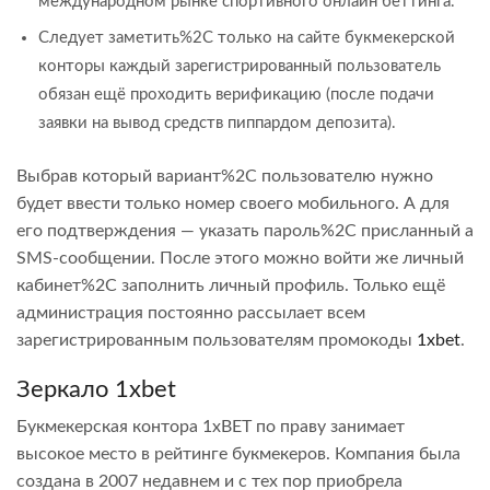
международном рынке спортивного онлайн беттинга.
Следует заметить%2C только на сайте букмекерской
конторы каждый зарегистрированный пользователь
обязан ещё проходить верификацию (после подачи
заявки на вывод средств пиппардом депозита).
Выбрав который вариант%2C пользователю нужно
будет ввести только номер своего мобильного. А для
его подтверждения — указать пароль%2C присланный а
SMS-сообщении. После этого можно войти же личный
кабинет%2C заполнить личный профиль. Только ещё
администрация постоянно рассылает всем
зарегистрированным пользователям промокоды
1xbet
.
Зеркало 1xbet
Букмекерская контора 1xBET по праву занимает
высокое место в рейтинге букмекеров. Компания была
создана в 2007 недавнем и с тех пор приобрела