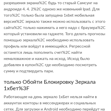
разрешения экрана%2C будь то старый Самсунг на
андроиде 4. 4. 2%2C одноиз же новенький Ipad. Для
того%2C только была запущена 1xbet мобильная
версия%2C зеркало также можно использовать с этого
сайта%2C только нажимать а него надо с браузера%2C
который установили на гаджете. Того делать прогнозы
помощью зеркала%2C необходимо использовать
профиль или войдут в имеющийся. Регрессной
останется лишь пополнить счет%2C найти
немаловажное и нажать на исход. Исход было
добавлен в купон%2C где необходимо посмотреть
сумму и подтвердить пари.
только Обойти Блокировку Зеркала
1хбет%3F
Работающее на день зеркало 1хБет нельзя найти в
аккаунтах конторы в мессенджерах и социальных
сетях. Для загрузки и Android необходимо перейдут на