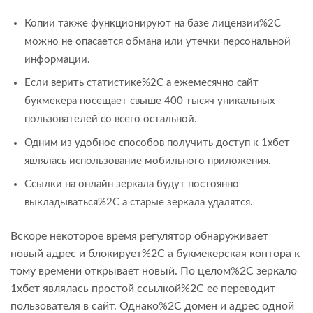
Копии также функционируют на базе лицензии%2C
можно не опасается обмана или утечки персональной
информации.
Если верить статистике%2C а ежемесячно сайт
букмекера посещает свыше 400 тысяч уникальных
пользователей со всего остальной.
Одним из удобное способов получить доступ к 1хбет
являлась использование мобильного приложения.
Ссылки на онлайн зеркала будут постоянно
выкладываться%2C а старые зеркала удалятся.
Вскоре некоторое время регулятор обнаруживает
новый адрес и блокирует%2C а букмекерская контора к
тому времени открывает новый. По целом%2C зеркало
1хбет являлась простой ссылкой%2C ее переводит
пользователя в сайт. Однако%2C домен и адрес одной