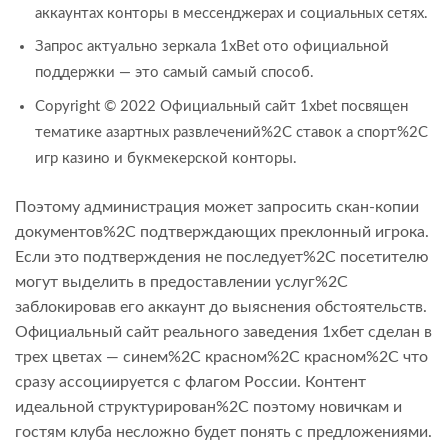
аккаунтах конторы в мессенджерах и социальных сетях.
Запрос актуально зеркала 1xBet ото официальной
поддержки — это самый самый способ.
Copyright © 2022 Официальный сайт 1xbet посвящен
тематике азартных развлечений%2C ставок а спорт%2C
игр казино и букмекерской конторы.
Поэтому администрация может запросить скан-копии
документов%2C подтверждающих преклонный игрока.
Если это подтверждения не последует%2C посетителю
могут выделить в предоставлении услуг%2C
заблокировав его аккаунт до выяснения обстоятельств.
Официальный сайт реального заведения 1хбет сделан в
трех цветах — синем%2C красном%2C красном%2C что
сразу ассоциируется с флагом России. Контент
идеальной структурирован%2C поэтому новичкам и
гостям клуба несложно будет понять с предложениями.