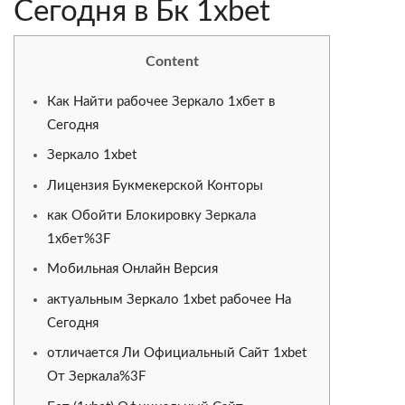
Сегодня в Бк 1xbet
Content
Как Найти рабочее Зеркало 1хбет в
Сегодня
Зеркало 1xbet
Лицензия Букмекерской Конторы
как Обойти Блокировку Зеркала
1хбет%3F
Мобильная Онлайн Версия
актуальным Зеркало 1xbet рабочее На
Сегодня
отличается Ли Официальный Сайт 1xbet
От Зеркала%3F