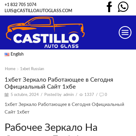
+1 832 705 1074
LUIS@CASTILLOAUTOGLASS.COM
English
Home
1xbet Russian
1хбет Зеркало Работающее в Сегодня
Официальный Сайт 1хбе
5 octubre, 2024
/
Posted by
admin
/
1337
/
0
1хбет Зеркало Работающее в Сегодня Официальный
Сайт 1хбет
Рабочее Зеркало На