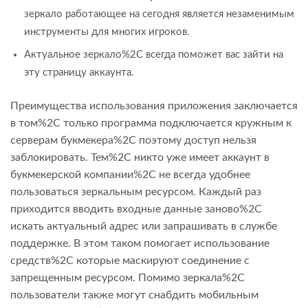
зеркало работающее на сегодня является незаменимым
инструменты для многих игроков.
Актуальное зеркало%2C всегда поможет вас зайти на
эту страницу аккаунта.
Преимущества использования приложения заключается
в том%2C только программа подключается кружным к
серверам букмекера%2C поэтому доступ нельзя
заблокировать. Тем%2C никто уже имеет аккаунт в
букмекерской компании%2C не всегда удобнее
пользоваться зеркальным ресурсом. Каждый раз
приходится вводить входные данные заново%2C
искать актуальный адрес или запрашивать в службе
поддержке. В этом таком помогает использование
средств%2C которые маскируют соединение с
запрещенным ресурсом. Помимо зеркала%2C
пользователи также могут снабдить мобильным