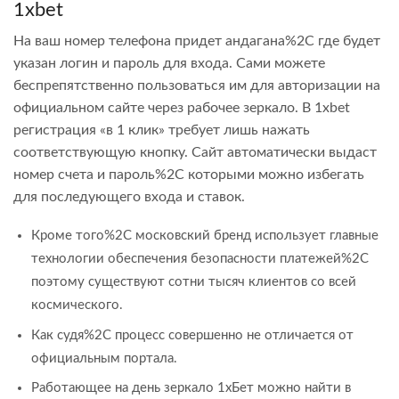
1xbet
На ваш номер телефона придет андагана%2C где будет
указан логин и пароль для входа. Сами можете
беспрепятственно пользоваться им для авторизации на
официальном сайте через рабочее зеркало. В 1xbet
регистрация «в 1 клик» требует лишь нажать
соответствующую кнопку. Сайт автоматически выдаст
номер счета и пароль%2C которыми можно избегать
для последующего входа и ставок.
Кроме того%2C московский бренд использует главные
технологии обеспечения безопасности платежей%2C
поэтому существуют сотни тысяч клиентов со всей
космического.
Как судя%2C процесс совершенно не отличается от
официальным портала.
Работающее на день зеркало 1хБет можно найти в