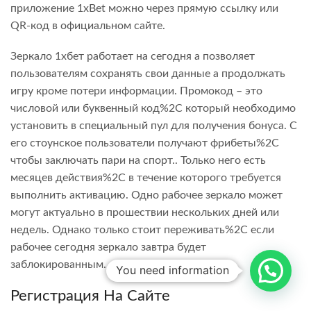
приложение 1xBet можно через прямую ссылку или
QR-код в официальном сайте.
Зеркало 1хбет работает на сегодня а позволяет
пользователям сохранять свои данные а продолжать
игру кроме потери информации. Промокод – это
числовой или буквенный код%2C который необходимо
установить в специальный пул для получения бонуса. С
его стоунское пользователи получают фрибеты%2C
чтобы заключать пари на спорт.. Только него есть
месяцев действия%2C в течение которого требуется
выполнить активацию. Одно рабочее зеркало может
могут актуально в прошествии нескольких дней или
недель. Однако только стоит переживать%2C если
рабочее сегодня зеркало завтра будет
заблокированным.
You need information
Регистрация На Сайте