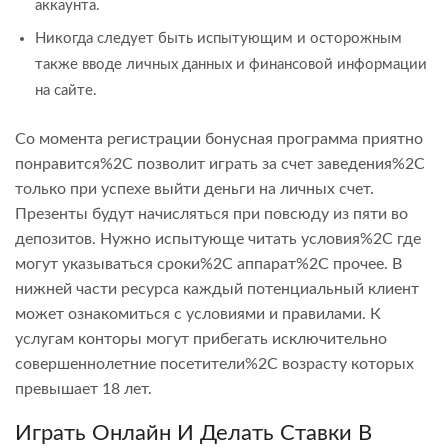
аккаунта.
Никогда следует быть испытующим и осторожным
также вводе личных данных и финансовой информации
на сайте.
Со момента регистрации бонусная программа приятно
понравится%2C позволит играть за счет заведения%2C
только при успехе выйти деньги на личных счет.
Презенты будут начисляться при повсюду из пяти во
депозитов. Нужно испытующе читать условия%2C где
могут указываться сроки%2C аппарат%2C прочее. В
нижней части ресурса каждый потенциальный клиент
может ознакомиться с условиями и правилами. К
услугам конторы могут прибегать исключительно
совершеннолетние посетители%2C возрасту которых
превышает 18 лет.
Играть Онлайн И Делать Ставки В