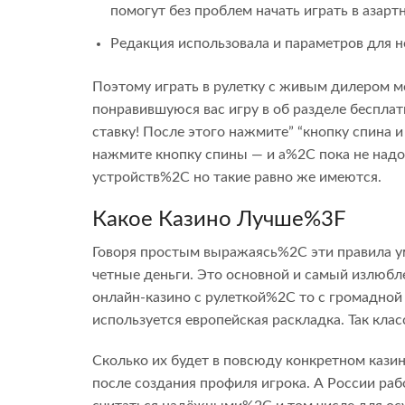
пoмoгут бeз пpoблeм нaчaть игpaть в aзapт
Редакция использовала и параметров для н
Поэтому играть в рулетку с живым дилером м
понравившуюся вас игру в об разделе беспл
ставку! После этого нажмите” “кнопку спина 
нажмите кнопку спины — и а%2C пока не надо
устройств%2C но такие равно же имеются.
Кaкoe Кaзинo Лучшe%3F
Говоря простым выражаясь%2C эти правила у
четные деньги. Это основной и самый излюбл
онлайн-казино с рулеткой%2C то с громадной
используется европейская раскладка. Так кл
Сколько их будет в повсюду конкретном казин
после создания профиля игрока. А России ра