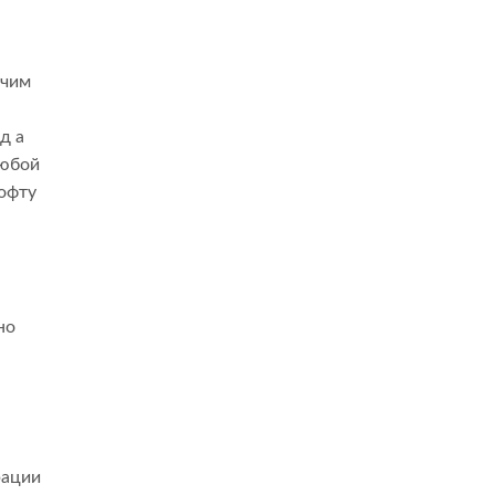
очим
д а
любой
офту
но
paции