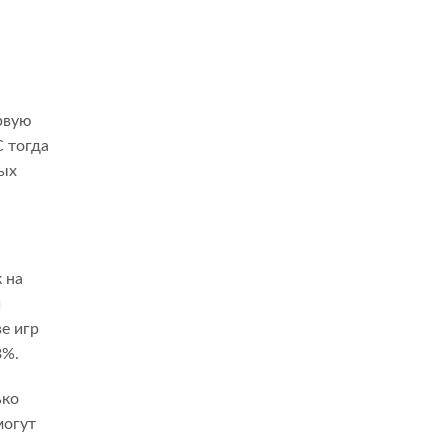
рвую
C тогда
ных
 на
й
е игр
3%.
ько
могут