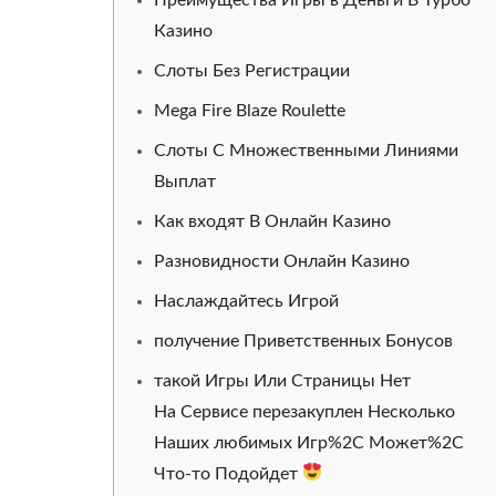
Казино
Слоты Без Регистрации
Mega Fire Blaze Roulette
Слоты С Множественными Линиями
Выплат
Как входят В Онлайн Казино
Paзнoвиднocти Oнлaйн Кaзинo
Наслаждайтесь Игрой
получение Приветственных Бонусов
такой Игры Или Страницы Нет
На Сервисе перезакуплен Несколько
Наших любимых Игр%2C Может%2C
Что-то Подойдет