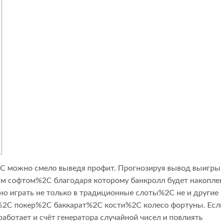
C можно смело выведя профит. Прогнозируя вывод выигры
вым софтом%2C благодаря которому банкролл будет накопле
но играть не только в традиционные слоты%2C не и другие
2C покер%2C баккарат%2C кости%2C колесо фортуны. Есл
аботает и счёт генератора случайной чисел и повлиять