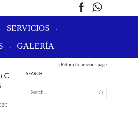
SERVICIOS
S
GALERÍA
Return to previous page
SEARCH
ы С
д
SEARCH
%2C