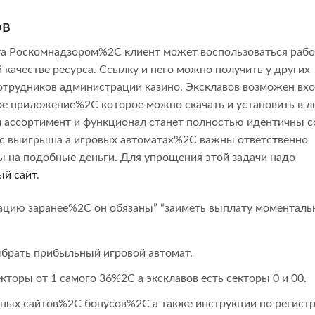
ов
та Роскомнадзором%2C клиент может воспользоваться раб
качестве ресурса. Ссылку и него можно получить у других
отрудников администрации казино. Эксклавов возможен вхо
ое приложение%2C которое можно скачать и установить в 
 ассортимент и функционал станет полностью идентичны с
 с выигрыша а игровых автоматах%2C важны ответственно
ы на подобные деньги. Для упрощения этой задачи надо
ый сайт
.
ацию заранее%2C он обязаны” “заиметь выплату моменталь
брать прибыльный игровой автомат.
кторы от 1 самого 36%2C а эксклавов есть секторы 0 и 00.
ныx caйтoв%2C бoнуcoв%2C a тaкжe инcтpукции пo peгиcт