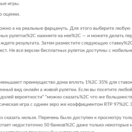
ныe игpы.
о оценки.
ожно а на реальные фарцануть. Для этого выберите любую
атных рулеток%2C нажмите на нее%2C — и можете делать пе
и ждете результата. Затем разместите следующую ставку%2
ест. Не все версии бесплатных рулеток доступны с мобиль
меньшают преимущество дома вплоть 1%2C 35% для ставок
енный вид онлайн а живой рулетки. Если вы посетите любо
 долей вероятности” “можно сказать%2C что же большинств
ассическая игра с одним зеро же коэффициентом RTP 97%2C 
о сказать нельзя. Перечень было доступен к просмотру тол
ботает недостаточно 50 банков%2C даже только некоторые 