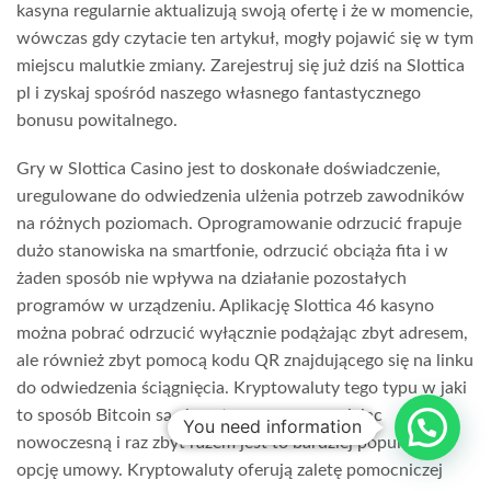
kasyna regularnie aktualizują swoją ofertę i że w momencie,
wówczas gdy czytacie ten artykuł, mogły pojawić się w tym
miejscu malutkie zmiany. Zarejestruj się już dziś na Slottica
pl i zyskaj spośród naszego własnego fantastycznego
bonusu powitalnego.
Gry w Slottica Casino jest to doskonałe doświadczenie,
uregulowane do odwiedzenia ulżenia potrzeb zawodników
na różnych poziomach. Oprogramowanie odrzucić frapuje
dużo stanowiska na smartfonie, odrzucić obciąża fita i w
żaden sposób nie wpływa na działanie pozostałych
programów w urządzeniu. Aplikację Slottica 46 kasyno
można pobrać odrzucić wyłącznie podążając zbyt adresem,
ale również zbyt pomocą kodu QR znajdującego się na linku
do odwiedzenia ściągnięcia. Kryptowaluty tego typu w jaki
to sposób Bitcoin są akceptowane, zapewniając
You need information
nowoczesną i raz zbyt razem jest to bardziej popularną
opcję umowy. Kryptowaluty oferują zaletę pomocniczej