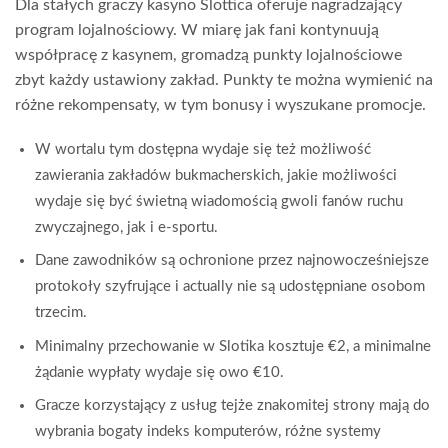
Dla stałych graczy kasyno Slottica oferuje nagradzający
program lojalnościowy. W miarę jak fani kontynuują
współpracę z kasynem, gromadzą punkty lojalnościowe
zbyt każdy ustawiony zakład. Punkty te można wymienić na
różne rekompensaty, w tym bonusy i wyszukane promocje.
W wortalu tym dostępna wydaje się też możliwość
zawierania zakładów bukmacherskich, jakie możliwości
wydaje się być świetną wiadomością gwoli fanów ruchu
zwyczajnego, jak i e-sportu.
Dane zawodników są ochronione przez najnowocześniejsze
protokoły szyfrujące i actually nie są udostępniane osobom
trzecim.
Minimalny przechowanie w Slotika kosztuje €2, a minimalne
żądanie wypłaty wydaje się owo €10.
Gracze korzystający z usług tejże znakomitej strony mają do
wybrania bogaty indeks komputerów, różne systemy