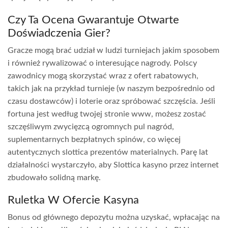
Czy Ta Ocena Gwarantuje Otwarte
Doświadczenia Gier?
Gracze mogą brać udział w ludzi turniejach jakim sposobem
i również rywalizować o interesujące nagrody. Polscy
zawodnicy mogą skorzystać wraz z ofert rabatowych,
takich jak na przykład turnieje (w naszym bezpośrednio od
czasu dostawców) i loterie oraz spróbować szczęścia. Jeśli
fortuna jest według twojej stronie www, możesz zostać
szczęśliwym zwycięzcą ogromnych pul nagród,
suplementarnych bezpłatnych spinów, co więcej
autentycznych slottica prezentów materialnych. Parę lat
działalności wystarczyło, aby Slottica kasyno przez internet
zbudowało solidną markę.
Ruletka W Ofercie Kasyna
Bonus od głównego depozytu można uzyskać, wpłacając na