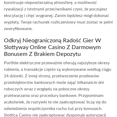
konstruuje niepowtarzalną atmosferę, a możliwość
rywalizacji z istotnymi przeciwnikami czyni, że poczujesz
ekscytację i chęć wygranej. Zanim będziesz mógł dokonać
wypłaty, Twoje rachunek rozliczeniowy musi zostać w pełni
zweryfikowane.
Odkryj Nieograniczoną Radość Gier W
Slottyway Online Casino Z Darmowym
Bonusem Z Brakiem Depozytu
Portfele elektryczne przeważnie oferują najszybsze okresy
robienia, a transakcje często są wykonywane według ciągu
24 dzionki. Z innej strony, przetworzenie przelewów
przedsiębiorstw bankowych może zająć kilkanaście dni
roboczych wraz z względu na poboczne okresy
przetwarzania oraz procedury bankowe. Przypominam
aczkolwiek, że rozrywki te nie zaakceptować liczą się do
odwiedzenia współczynnika ruchu tuż przy bonusach.
Slottica Casino nie zaakceptować dysponuje autoryzacji