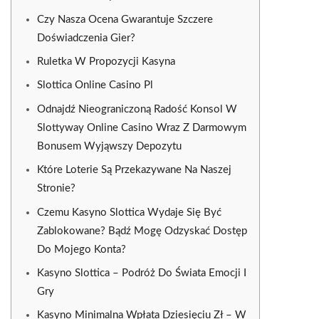
Czy Nasza Ocena Gwarantuje Szczere
Doświadczenia Gier?
Ruletka W Propozycji Kasyna
Slottica Online Casino Pl
Odnajdź Nieograniczoną Radość Konsol W
Slottyway Online Casino Wraz Z Darmowym
Bonusem Wyjąwszy Depozytu
Które Loterie Są Przekazywane Na Naszej
Stronie?
Czemu Kasyno Slottica Wydaje Się Być
Zablokowane? Bądź Mogę Odzyskać Dostęp
Do Mojego Konta?
Kasyno Slottica – Podróż Do Świata Emocji I
Gry
Kasyno Minimalna Wpłata Dziesięciu Zł – W