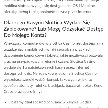
mobilna slottica wydaje się dostępna na iOS i Mobilne,
oferując pełną funkcjonalność kasyna przez internet.
Dlaczego Kasyno Slottica Wydaje Się
Zablokowane? Lub Mogę Odzyskać Dostęp
Do Mojego Konta?
Większość komputerów w Slottica Casino jest dostępna na
urządzeniach mobilnych, w jaki sposób na przykład
dzwonienie komórkowe i tablety, jakie możliwości pozwala
grać na przypadkowym rejonie i czasie. Slottica Casino
wydaje się 1 z najciekawszych kasyn przez internet
dostępnych dziś. Na zdawkowej stronie Slottica Casino
wyszukasz szeroki wybór konsol, takowych w jaki to
sposób automaty, ruletka, blackjack, baccarat, poker, Keno,
Craps oraz sporo innych.
Obszerny dział spośród bonusami w kasynie Slottica