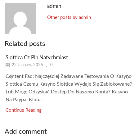
admin
Other posts by admin
Related posts
Slottica Cz Pln Natychmiast
22 January, 2025
0
Content Faq: Najczęściej Zadawane Testowania O Kasyno
Slottica Czemu Kasyno Slottica Wydaje Się Zablokowane?
Lub Mogę Odzyskać Dostęp Do Naszego Konta? Kasyno
Na Paypal Klub...
Continue Reading
Add comment