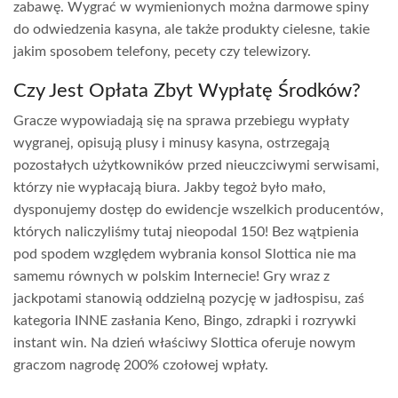
zabawę. Wygrać w wymienionych można darmowe spiny
do odwiedzenia kasyna, ale także produkty cielesne, takie
jakim sposobem telefony, pecety czy telewizory.
Czy Jest Opłata Zbyt Wypłatę Środków?
Gracze wypowiadają się na sprawa przebiegu wypłaty
wygranej, opisują plusy i minusy kasyna, ostrzegają
pozostałych użytkowników przed nieuczciwymi serwisami,
którzy nie wypłacają biura. Jakby tegoż było mało,
dysponujemy dostęp do ewidencje wszelkich producentów,
których naliczyliśmy tutaj nieopodal 150! Bez wątpienia
pod spodem względem wybrania konsol Slottica nie ma
samemu równych w polskim Internecie! Gry wraz z
jackpotami stanowią oddzielną pozycję w jadłospisu, zaś
kategoria INNE zasłania Keno, Bingo, zdrapki i rozrywki
instant win. Na dzień właściwy Slottica oferuje nowym
graczom nagrodę 200% czołowej wpłaty.