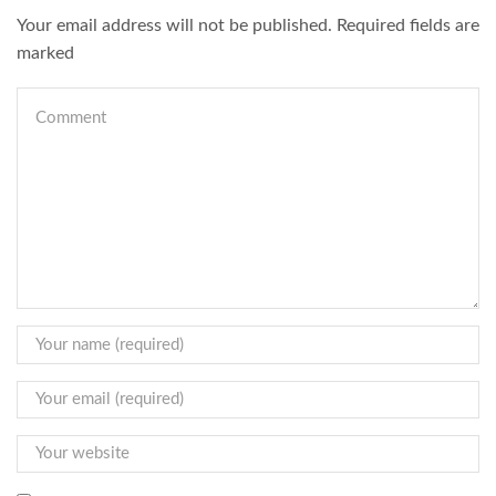
Your email address will not be published. Required fields are
marked