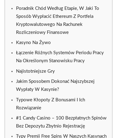
Poradnik Chód Według Etapie, W Jaki To
Sposób Wypłacić Ethereum Z Portfela
Kryptowalutowego Na Rachunek
Rozliczeniowy Finansowe
Kasyno Na Żywo
Łączenie Różnych Systemów Periodu Pracy
Na Określonym Stanowisku Pracy
Najistotniejsze Gry
Jakim Sposobem Dokonać Najszybszej
Wypłaty W Kasynie?
Typowe Kłopoty Z Bonusami I Ich
Rozwiązanie
#1 Candy Casino – 100 Bezpłatnych Spinów
Bez Depozytu Zbytnio Rejestrację
Typy Premii Free Spins W Naszych Kasynach