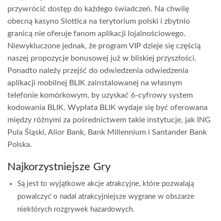
przywrócić dostęp do każdego świadczeń. Na chwilę
obecną kasyno Slottica na terytorium polski i zbytnio
granicą nie oferuje fanom aplikacji lojalnościowego.
Niewykluczone jednak, że program VIP dzieje się częścią
naszej propozycje bonusowej już w bliskiej przyszłości.
Ponadto należy przejść do odwiedzenia odwiedzenia
aplikacji mobilnej BLIK zainstalowanej na własnym
telefonie komórkowym, by uzyskać 6-cyfrowy system
kodowania BLIK. Wypłata BLIK wydaje się być oferowana
między różnymi za pośrednictwem takie instytucje, jak ING
Pula Śląski, Alior Bank, Bank Millennium i Santander Bank
Polska.
Najkorzystniejsze Gry
Są jest to wyjątkowe akcje atrakcyjne, które pozwalają
powalczyć o nadal atrakcyjniejsze wygrane w obszarze
niektórych rozgrywek hazardowych.