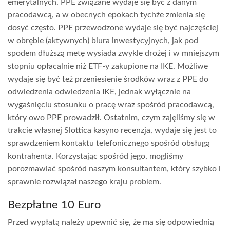
emerytalnych. PPE związane wydaje się być z danym
pracodawcą, a w obecnych epokach tychże zmienia się
dosyć często. PPE przewodzone wydaje się być najczęściej
w obrębie (aktywnych) biura inwestycyjnych, jak pod
spodem dłuższą metę wysiada zwykle drożej i w mniejszym
stopniu opłacalnie niż ETF-y zakupione na IKE. Możliwe
wydaje się być też przeniesienie środków wraz z PPE do
odwiedzenia odwiedzenia IKE, jednak wyłącznie na
wygaśnięciu stosunku o pracę wraz spośród pracodawcą,
który owo PPE prowadził. Ostatnim, czym zajęliśmy się w
trakcie własnej Slottica kasyno recenzja, wydaje się jest to
sprawdzeniem kontaktu telefonicznego spośród obsługą
kontrahenta. Korzystając spośród jego, mogliśmy
porozmawiać spośród naszym konsultantem, który szybko i
sprawnie rozwiązał naszego kraju problem.
Bezpłatne 10 Euro
Przed wypłatą należy upewnić się, że ma się odpowiednią