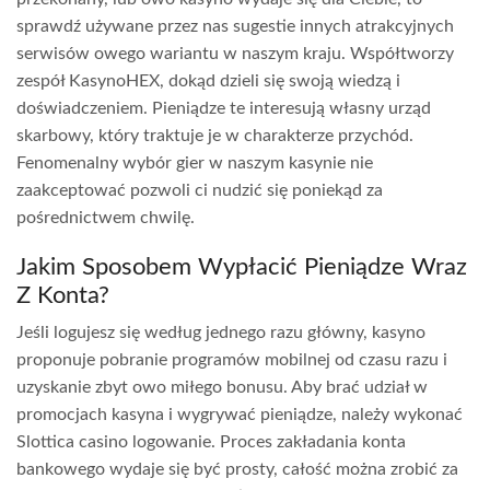
sprawdź używane przez nas sugestie innych atrakcyjnych
serwisów owego wariantu w naszym kraju. Współtworzy
zespół KasynoHEX, dokąd dzieli się swoją wiedzą i
doświadczeniem. Pieniądze te interesują własny urząd
skarbowy, który traktuje je w charakterze przychód.
Fenomenalny wybór gier w naszym kasynie nie
zaakceptować pozwoli ci nudzić się poniekąd za
pośrednictwem chwilę.
Jakim Sposobem Wypłacić Pieniądze Wraz
Z Konta?
Jeśli logujesz się według jednego razu główny, kasyno
proponuje pobranie programów mobilnej od czasu razu i
uzyskanie zbyt owo miłego bonusu. Aby brać udział w
promocjach kasyna i wygrywać pieniądze, należy wykonać
Slottica casino logowanie. Proces zakładania konta
bankowego wydaje się być prosty, całość można zrobić za