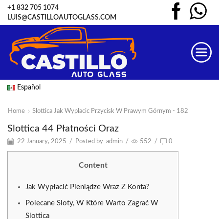
+1 832 705 1074
LUIS@CASTILLOAUTOGLASS.COM
Español
Home
Slottica Jak Wyplacic Przycisk W Prawym Górnym - 182
Slottica 44 Płatności Oraz
22 January, 2025
/
Posted by
admin
/
552
/
0
Content
Jak Wypłacić Pieniądze Wraz Z Konta?
Polecane Sloty, W Które Warto Zagrać W
Slottica