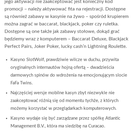
jego aktywacji nie zaakceptować jest konieczny kod
promocji – należy aktywować fita na rejestracji. Dostępne
są również zabawy w kasynie na żywo – spośród krupierem
można zagrać w baccarat, blackjack, poker czy ruletka.
Dostępne są one także jak zabawy stołowe, dokąd grać
będziemy wraz z komputerem – Baccarat Deluxe, Blackjack
Perfect Pairs, Joker Poker, lucky cash’n Lightning Roulette.
Kasyno SlotWolf, prawdziwie wilcze w duchu, przywita
oryginalnych internautów hojną ofertą – dwadzieścia
darmowych spinów do wdrożenia na emocjonującym slocie
FaFa Twins.
Najczęściej wersje mobilne kasyn zbyt niezwykle nie
zaakceptować różnią się od momentu tychże, z których
możemy korzystać w przeglądarkach komputerowych.
Kasyno wydaje się być zarządzane przez spółkę Atlantic
Management B.V., która ma siedzibę na Curacao.