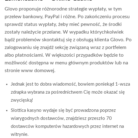
Glovo proponuje różnorodne strategie wypłaty, w tym
przelew bankowy, PayPal i różne. Po zakończeniu procesu
sprawdź status wypłaty, żeby mieć pewność, że środki
zostały należycie przelane. W wypadku którychkolwiek
bądź problemów skontaktuj się z obsługą klienta Glovo. Po
zalogowaniu się znajdź sekcję związaną wraz z portfelem
albo płatnościami. W większości przypadków będzie to
możliwość dostępna w menu głównym produktów lub na
stronie www domowej.
Jednak jest to dobra wiadomość, bowiem poniekąd 1-wsza
zdrapka wybrana za pośrednictwem Cię może okazać się
zwycięską!
Slottica kasyno wydaje się być prowadzona poprzez
wiarygodnych dostawców, znajdziesz przeszło 70
dostawców komputerów hazardowych przez internet na
witrynie.