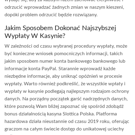
odrzucić wprowadzać żadnych zmian w naszym kieszeni,
dopóki problem odrzucić będzie rozwiązany.
Jakim Sposobem Dokonać Najszybszej
Wypłaty W Kasynie?
W zależności od czasu wybranej procedury wypłaty, może
być konieczne wniosek pomocniczych informacji, takich
jakim sposobem numer konta bankowego bankowego lub
informacje konta PayPal. Starannie wprowadź każde
niezbędne informacje, aby uniknąć opóźnień w procesie
wypłaty. Warto również podkreślić, że wszystkie wpłaty i
wypłaty w kasynie podlegają najlepszym rodzajom ochrony
danych. Na porządny początek garść nadrzędnych danych,
które pozwolą Wam bliżej zapoznać się spośród zdobądź
bonus działalnością kasyna Slottica Polska. Platforma
hazardowa działa nieustannie od czasu 2019 roku, oferując
graczom na całym świecie dostęp do unikatowej uciechy