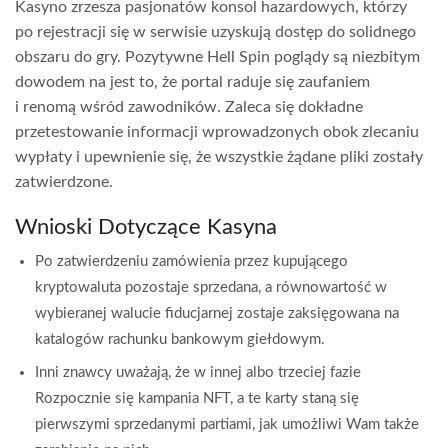
Kasyno zrzesza pasjonatów konsol hazardowych, którzy
po rejestracji się w serwisie uzyskują dostęp do solidnego
obszaru do gry. Pozytywne Hell Spin poglądy są niezbitym
dowodem na jest to, że portal raduje się zaufaniem
i renomą wśród zawodników. Zaleca się dokładne
przetestowanie informacji wprowadzonych obok zlecaniu
wypłaty i upewnienie się, że wszystkie żądane pliki zostały
zatwierdzone.
Wnioski Dotyczące Kasyna
Po zatwierdzeniu zamówienia przez kupującego
kryptowaluta pozostaje sprzedana, a równowartość w
wybieranej walucie fiducjarnej zostaje zaksięgowana na
katalogów rachunku bankowym giełdowym.
Inni znawcy uważają, że w innej albo trzeciej fazie
Rozpocznie się kampania NFT, a te karty staną się
pierwszymi sprzedanymi partiami, jak umożliwi Wam także