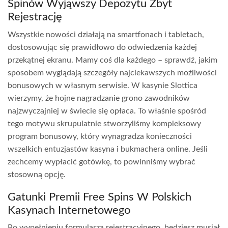
Spinów Wyjąwszy Depozytu Zbyt
Rejestrację
Wszystkie nowości działają na smartfonach i tabletach,
dostosowując się prawidłowo do odwiedzenia każdej
przekątnej ekranu. Mamy coś dla każdego – sprawdź, jakim
sposobem wyglądają szczegóły najciekawszych możliwości
bonusowych w własnym serwisie. W kasynie Slottica
wierzymy, że hojne nagradzanie grono zawodników
najzwyczajniej w świecie się opłaca. To właśnie spośród
tego motywu skrupulatnie stworzyliśmy kompleksowy
program bonusowy, który wynagradza konieczności
wszelkich entuzjastów kasyna i bukmachera online. Jeśli
zechcemy wypłacić gotówkę, to powinniśmy wybrać
stosowną opcję.
Gatunki Premii Free Spins W Polskich
Kasynach Internetowego
Po wypełnieniu formularza rejestracyjnego, będziesz musiał