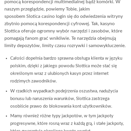
pomocą korespondencji multimedialnej bądź komórki. W
naszym przeglądzie, powiemy Tobie, jakim
sposobem Slotica casino login się do odwiedzenia witryny
zbytnio pomocą korespondencji cyfrowej. Tak, kasyno
Slottica oferuje ogromny wybór narzędzi i zasobów, które
pomagają fanom grać wnikliwie. Te narzędzia obejmują
limity depozytów, limity czasu rozrywki i samowykluczenie.
Całości dopełnia bardzo sprawna obsługa klienta w języku
polskim, dzięki z jakiego powodu Slottica może stać się
określonym wraz z ulubionych kasyn przez internet
rodzimych zawodników.
W rzadkich wypadkach podejrzenia oszustwa, nadużycia
bonusu lub naruszenia warunków, Slottica zastrzega
osobiście prawo do blokowania kont użytkowników.
Mamy również różne typy jackpotów, w tym jackpoty
progresywne, które rosną wraz z każdą grą, i stałe jackpoty,