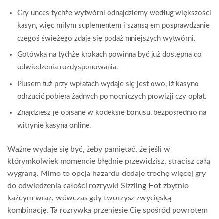
Gry unces tychże wytwórni odnajdziemy według większości
kasyn, więc miłym suplementem i szansą em posprawdzanie
czegoś świeżego zdaje się podaż mniejszych wytwórni.
Gotówka na tychże krokach powinna być już dostępna do
odwiedzenia rozdysponowania.
Plusem tuż przy wpłatach wydaje się jest owo, iż kasyno
odrzucić pobiera żadnych pomocniczych prowizji czy opłat.
Znajdziesz je opisane w kodeksie bonusu, bezpośrednio na
witrynie kasyna online.
Ważne wydaje się być, żeby pamiętać, że jeśli w
którymkolwiek momencie błędnie przewidzisz, stracisz całą
wygraną. Mimo to opcja hazardu dodaje trochę więcej gry
do odwiedzenia całości rozrywki Sizzling Hot zbytnio
każdym wraz, wówczas gdy tworzysz zwycięską
kombinację. Ta rozrywka przeniesie Cię spośród powrotem