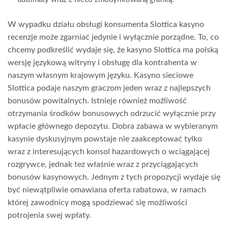
W wypadku działu obsługi konsumenta Slottica kasyno
recenzje może zgarniać jedynie i wyłącznie porządne. To, co
chcemy podkreślić wydaje się, że kasyno Slottica ma polską
wersję językową witryny i obsługę dla kontrahenta w
naszym własnym krajowym języku. Kasyno sieciowe
Slottica podaje naszym graczom jeden wraz z najlepszych
bonusów powitalnych. Istnieje również możliwość
otrzymania środków bonusowych odrzucić wyłącznie przy
wpłacie głównego depozytu. Dobra zabawa w wybieranym
kasynie dyskusyjnym powstaje nie zaakceptować tylko
wraz z interesujących konsol hazardowych o wciągającej
rozgrywce, jednak tez właśnie wraz z przyciągających
bonusów kasynowych. Jednym z tych propozycji wydaje się
być niewątpliwie omawiana oferta rabatowa, w ramach
której zawodnicy mogą spodziewać się możliwości
potrojenia swej wpłaty.