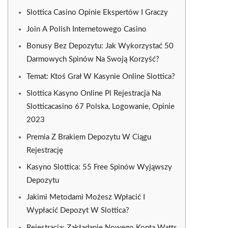
Slottica Casino Opinie Ekspertów I Graczy
Join A Polish Internetowego Casino
Bonusy Bez Depozytu: Jak Wykorzystać 50
Darmowych Spinów Na Swoją Korzyść?
Temat: Ktoś Grał W Kasynie Online Slottica?
Slottica Kasyno Online Pl Rejestracja Na
Slotticacasino 67 Polska, Logowanie, Opinie
2023
Premia Z Brakiem Depozytu W Ciągu
Rejestrację
Kasyno Slottica: 55 Free Spinów Wyjąwszy
Depozytu
Jakimi Metodami Możesz Wpłacić I
Wypłacić Depozyt W Slottica?
Rejestracja: Zakładanie Nowego Konta Watts