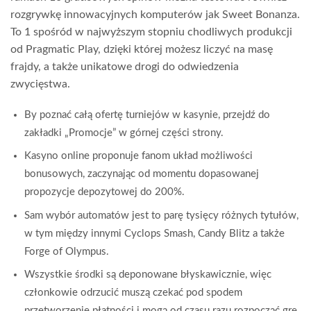
rozgrywkę innowacyjnych komputerów jak Sweet Bonanza.
To 1 spośród w najwyższym stopniu chodliwych produkcji
od Pragmatic Play, dzięki której możesz liczyć na masę
frajdy, a także unikatowe drogi do odwiedzenia
zwycięstwa.
By poznać całą ofertę turniejów w kasynie, przejdź do
zakładki „Promocje” w górnej części strony.
Kasyno online proponuje fanom układ możliwości
bonusowych, zaczynając od momentu dopasowanej
propozycje depozytowej do 200%.
Sam wybór automatów jest to parę tysięcy różnych tytułów,
w tym między innymi Cyclops Smash, Candy Blitz a także
Forge of Olympus.
Wszystkie środki są deponowane błyskawicznie, więc
członkowie odrzucić muszą czekać pod spodem
przetworzenie płatności i mogą od czasu razu rozpocząć grę.