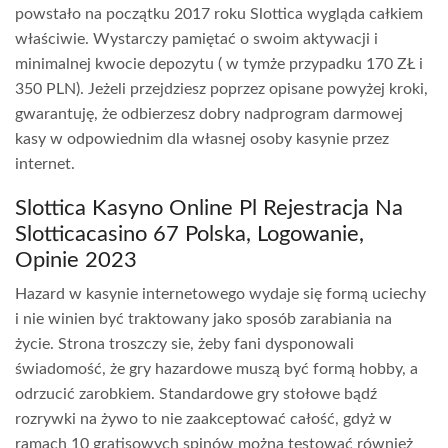
powstało na początku 2017 roku Slottica wygląda całkiem
właściwie. Wystarczy pamiętać o swoim aktywacji i
minimalnej kwocie depozytu ( w tymże przypadku 170 ZŁ i
350 PLN). Jeżeli przejdziesz poprzez opisane powyżej kroki,
gwarantuję, że odbierzesz dobry nadprogram darmowej
kasy w odpowiednim dla własnej osoby kasynie przez
internet.
Slottica Kasyno Online Pl Rejestracja Na
Slotticacasino 67 Polska, Logowanie,
Opinie 2023
Hazard w kasynie internetowego wydaje się formą uciechy
i nie winien być traktowany jako sposób zarabiania na
życie. Strona troszczy sie, żeby fani dysponowali
świadomość, że gry hazardowe muszą być formą hobby, a
odrzucić zarobkiem. Standardowe gry stołowe bądź
rozrywki na żywo to nie zaakceptować całość, gdyż w
ramach 10 gratisowych spinów można testować również