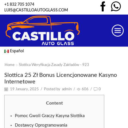
+1 832 705 1074
LUIS@CASTILLOAUTOGLASS.COM
Español
Home
Slottica Weryfikacja Zasady Zakładów - 923
Slottica 25 Zł Bonus Licencjonowane Kasyno
Internetowe
19 January, 2025
/
Posted by
admin
/
606
/
0
Content
Pomoc Gwoli Graczy Kasyna Slottika
Dostawcy Oprogramowania