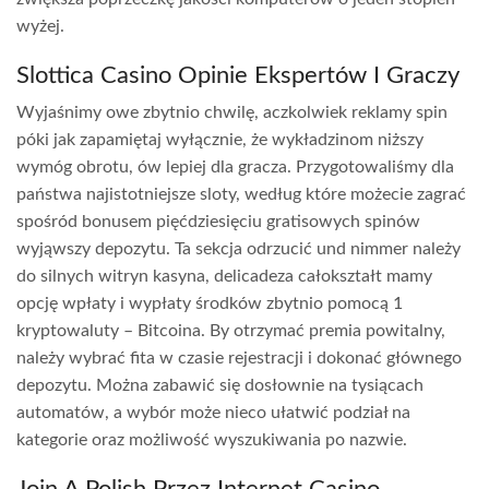
wyżej.
Slottica Casino Opinie Ekspertów I Graczy
Wyjaśnimy owe zbytnio chwilę, aczkolwiek reklamy spin
póki jak zapamiętaj wyłącznie, że wykładzinom niższy
wymóg obrotu, ów lepiej dla gracza. Przygotowaliśmy dla
państwa najistotniejsze sloty, według które możecie zagrać
spośród bonusem pięćdziesięciu gratisowych spinów
wyjąwszy depozytu. Ta sekcja odrzucić und nimmer należy
do silnych witryn kasyna, delicadeza całokształt mamy
opcję wpłaty i wypłaty środków zbytnio pomocą 1
kryptowaluty – Bitcoina. By otrzymać premia powitalny,
należy wybrać fita w czasie rejestracji i dokonać głównego
depozytu. Można zabawić się dosłownie na tysiącach
automatów, a wybór może nieco ułatwić podział na
kategorie oraz możliwość wyszukiwania po nazwie.
Join A Polish Przez Internet Casino