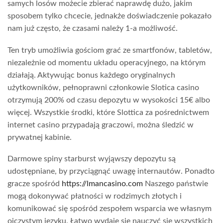
samych losów możecie zbierać naprawdę dużo, jakim
sposobem tylko chcecie, jednakże doświadczenie pokazało
nam już często, że czasami należy 1-a możliwość.
Ten tryb umożliwia gościom grać ze smartfonów, tabletów,
niezależnie od momentu układu operacyjnego, na którym
działają. Aktywując bonus każdego oryginalnych
użytkowników, pełnoprawni członkowie Slotica casino
otrzymują 200% od czasu depozytu w wysokości 15€ albo
więcej. Wszystkie środki, które Slottica za pośrednictwem
internet casino przypadają graczowi, można śledzić w
prywatnej kabinie.
Darmowe spiny starburst wyjąwszy depozytu są
udostępniane, by przyciągnąć uwagę internautów. Ponadto
gracze spośród
https://lmancasino.com
Naszego państwie
mogą dokonywać płatności w rodzimych złotych i
komunikować się spośród zespołem wsparcia we własnym
ojczystym języku. Łatwo wydaje się nauczyć się wszystkich