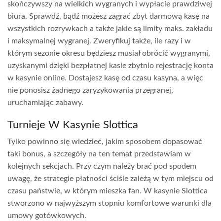
skończywszy na wielkich wygranych i wypłacie prawdziwej
biura. Sprawdź, bądź możesz zagrać zbyt darmową kasę na
wszystkich rozrywkach a także jakie są limity maks. zakładu
i maksymalnej wygranej. Zweryfikuj także, ile razy i w
którym sezonie okresu będziesz musiał obrócić wygranymi,
uzyskanymi dzięki bezpłatnej kasie zbytnio rejestrację konta
w kasynie online. Dostajesz kasę od czasu kasyna, a więc
nie ponosisz żadnego zaryzykowania przegranej,
uruchamiając zabawy.
Turnieje W Kasynie Slottica
Tylko powinno się wiedzieć, jakim sposobem dopasować
taki bonus, a szczegóły na ten temat przedstawiam w
kolejnych sekcjach. Przy czym należy brać pod spodem
uwagę, że strategie płatności ściśle zależą w tym miejscu od
czasu państwie, w którym mieszka fan. W kasynie Slottica
stworzono w najwyższym stopniu komfortowe warunki dla
umowy gotówkowych.