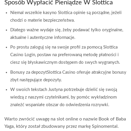
Sposób Wypłacić Pieniądze W Slottica
Niemal wszelkie kasyno Slottica opinie są porządne, jeżeli
chodzi o materie bezpieczeństwa.
Dlatego ważne wydaje się, żeby podawać tylko oryginalne,
aktualne i autentyczne informacje.
Po prostu zaloguj się na swoje profil za pomocą Slottica
Casino Login, postaw na preferowaną metodę płatności i
ciesz się błyskawicznym dostępem do swych wygranych.
Bonusy za depozytSlottica Casino oferuje atrakcyjne bonusy
zbyt następujące depozyty.
W swoich tekstach Justyna potrzebuje dzielić się swoją
wiedzą z naszymi czytelnikami, by pomóc wykładzinom
znaleźć wspaniałe obszar do odwiedzenia rozrywki.
Warto zwrócić uwagę na slot online o nazwie Book of Baba
Yaga, który został zbudowany przez markę Spinomental.