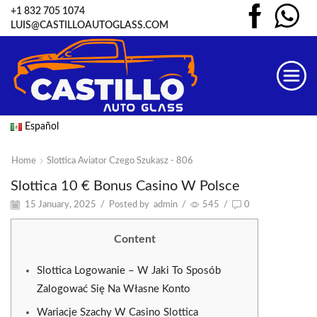
+1 832 705 1074
LUIS@CASTILLOAUTOGLASS.COM
Español
Home
Slottica Aviator Czego Szukasz - 806
Slottica 10 € Bonus Casino W Polsce
15 January, 2025
/
Posted by
admin
/
545
/
0
Content
Slottica Logowanie – W Jaki To Sposób
Zalogować Się Na Własne Konto
Wariacje Szachy W Casino S͏lot͏tica