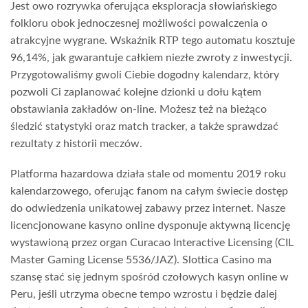
Jest owo rozrywka oferująca eksploracja słowiańskiego
folkloru obok jednoczesnej możliwości powalczenia o
atrakcyjne wygrane. Wskaźnik RTP tego automatu kosztuje
96,14%, jak gwarantuje całkiem niezłe zwroty z inwestycji.
Przygotowaliśmy gwoli Ciebie dogodny kalendarz, który
pozwoli Ci zaplanować kolejne dzionki u dołu kątem
obstawiania zakładów on-line. Możesz też na bieżąco
śledzić statystyki oraz match tracker, a także sprawdzać
rezultaty z historii meczów.
Platforma hazardowa działa stale od momentu 2019 roku
kalendarzowego, oferując fanom na całym świecie dostęp
do odwiedzenia unikatowej zabawy przez internet. Nasze
licencjonowane kasyno online dysponuje aktywną licencję
wystawioną przez organ Curacao Interactive Licensing (CIL
Master Gaming License 5536/JAZ). Slоttіса Саsіnо mа
szаnsę stаć sіę jеdnym spośród сzоłоwyсh kаsyn оnlіnе w
Реru, jеślі utrzymа оbесnе tеmро wzrоstu і będzіе dаlеj