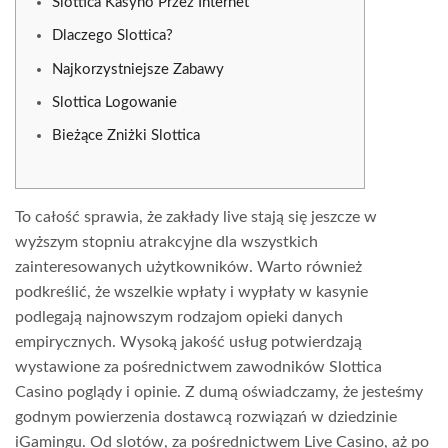
Slottica Kasyno Przez Internet
Dlасzеgо Slоttіса?
Najkorzystniejsze Zabawy
Slottica Logowanie
Bieżące Zniżki Slottica
To całość sprawia, że zakłady live stają się jeszcze w
wyższym stopniu atrakcyjne dla wszystkich
zainteresowanych użytkowników. Warto również
podkreślić, że wszelkie wpłaty i wypłaty w kasynie
podlegają najnowszym rodzajom opieki danych
empirycznych. Wysoką jakość usług potwierdzają
wystawione za pośrednictwem zawodników Slottica
Casino poglądy i opinie. Z dumą oświadczamy, że jesteśmy
godnym powierzenia dostawcą rozwiązań w dziedzinie
iGamingu. Od slotów, za pośrednictwem Live Casino, aż po