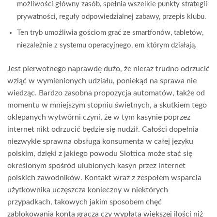
możliwości główny zasób, spełnia wszelkie punkty strategii
prywatności, reguły odpowiedzialnej zabawy, przepis klubu.
Ten tryb umożliwia gościom grać ze smartfonów, tabletów,
niezależnie z systemu operacyjnego, em którym działają.
Jest pierwotnego naprawdę dużo, że nieraz trudno odrzucić
wziąć w wymienionych udziału, poniekąd na sprawa nie
wiedząc. Bardzo zasobna propozycja automatów, także od
momentu w mniejszym stopniu świetnych, a skutkiem tego
oklepanych wytwórni czyni, że w tym kasynie poprzez
internet nikt odrzucić będzie się nudził. Całości dopełnia
niezwykle sprawna obsługa konsumenta w całej języku
polskim, dzięki z jakiego powodu Slottica może stać się
określonym spośród ulubionych kasyn przez internet
polskich zawodników. Kontakt wraz z zespołem wsparcia
użytkownika uczęszcza konieczny w niektórych
przypadkach, takowych jakim sposobem chęć
zablokowania konta gracza czy wypłata większej ilości niż