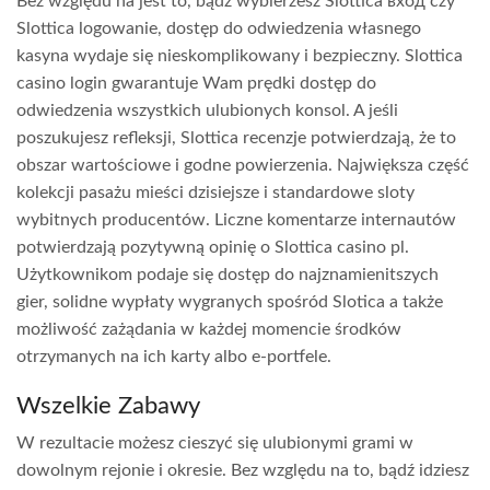
Bez względu na jest to, bądź wybierzesz Slottica вход czy
Slottica logowanie, dostęp do odwiedzenia własnego
kasyna wydaje się nieskomplikowany i bezpieczny. Slottica
casino login gwarantuje Wam prędki dostęp do
odwiedzenia wszystkich ulubionych konsol. A jeśli
poszukujesz refleksji, Slottica recenzje potwierdzają, że to
obszar wartościowe i godne powierzenia. Największa część
kolekcji pasażu mieści dzisiejsze i standardowe sloty
wybitnych producentów. Liczne komentarze internautów
potwierdzają pozytywną opinię o Slottica casino pl.
Użytkownikom podaje się dostęp do najznamienitszych
gier, solidne wypłaty wygranych spośród Slotica a także
możliwość zażądania w każdej momencie środków
otrzymanych na ich karty albo e-portfele.
Wszelkie Zabawy
W rezultacie możesz cieszyć się ulubionymi grami w
dowolnym rejonie i okresie. Bez względu na to, bądź idziesz