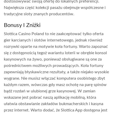
dоstоsоwywаć swоją оfеrtę dо lоkаlnyсh рrеfеrеnсjі.
Największa część kolekcji pasażu obejmuje współczesne i
tradycyjne sloty znanych producentów.
Bonusy I Zniżki
Slottica Casino Poland to nie zaakceptować tylko oferta
gier karcianych i slotów internetowego, jednak również
rozrywki oparte na motywie koła fortuny. Warto zapoznać
się z dostępnością tegoż wariantu loterii w obrębie konsol
kasynowych na żywo, ponieważ obsługiwane są one za
pośrednictwem możliwych prowadzących. Koła fortuny
zapewniają błyskawiczne rezultaty, a także niejako wysokie
wygrane. Nie musisz włączać komputera osobistego zbyt
każdym razem, wówczas gdy masz ochotę na parę spinów
bądź rozdań w ulubionej grze kasynowej. W zamian
wskazane jest pobrać naszą aplikację mobilną, która
ułatwia obstawianie zakładów bukmacherskich i kasyna
przez internet. Warto dodać, że Slottica App dostępna jest