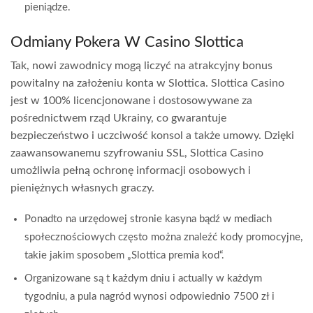
pieniądze.
Odmiany Pokera W Casino S͏lot͏tica
Tak, nowi zawodnicy mogą liczyć na atrakcyjny bonus
powitalny na założeniu konta w Slottica. Slottica Casino
jest w 100% licencjonowane i dostosowywane za
pośrednictwem rząd Ukrainy, co gwarantuje
bezpieczeństwo i uczciwość konsol a także umowy. Dzięki
zaawansowanemu szyfrowaniu SSL, Slottica Casino
umożliwia pełną ochronę informacji osobowych i
pieniężnych własnych graczy.
Ponadto na urzędowej stronie kasyna bądź w mediach
społecznościowych często można znaleźć kody promocyjne,
takie jakim sposobem „Slottica premia kod“.
Organizowane są t każdym dniu i actually w każdym
tygodniu, a pula nagród wynosi odpowiednio 7500 zł i