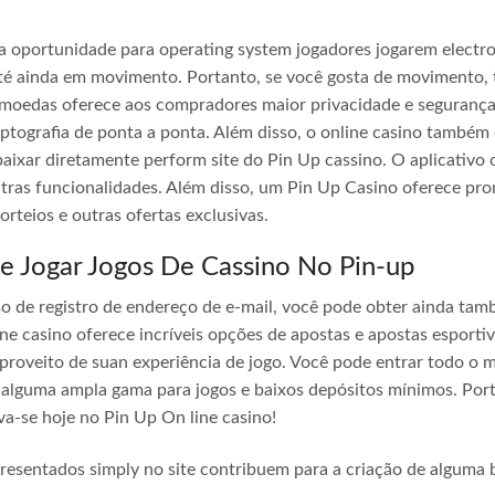
ma oportunidade para operating system jogadores jogarem electr
té ainda em movimento. Portanto, se você gosta de movimento, 
moedas oferece aos compradores maior privacidade e seguranç
iptografia de ponta a ponta. Além disso, o online casino também
baixar diretamente perform site do Pin Up cassino. O aplicativo 
outras funcionalidades. Além disso, um Pin Up Casino oferece p
orteios e outras ofertas exclusivas.
 Jogar Jogos De Cassino No Pin-up
o de registro de endereço de e-mail, você pode obter ainda ta
ne casino oferece incríveis opções de apostas e apostas esporti
 proveito de suan experiência de jogo. Você pode entrar todo o 
alguma ampla gama para jogos e baixos depósitos mínimos. Port
va-se hoje no Pin Up On line casino!
presentados simply no site contribuem para a criação de alguma 