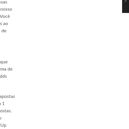
ssas
 nosso
 Você
s ao
o de
 que
rma de
odds
 apostas
m 1
ostas.
p
n-Up