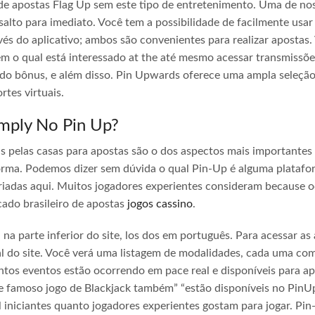
de apostas Flag Up sem este tipo de entretenimento. Uma de no
salto para imediato. Você tem a possibilidade de facilmente usar
és do aplicativo; ambos são convenientes para realizar apostas.
 o qual está interessado at the até mesmo acessar transmissõe
ndo bônus, e além disso. Pin Upwards oferece uma ampla seleçã
tes virtuais.
mply No Pin Up?
s pelas casas para apostas são o dos aspectos mais importantes
aforma. Podemos dizer sem dúvida o qual Pin-Up é alguma platafo
priadas aqui. Muitos jogadores experientes consideram because 
ado brasileiro de apostas
jogos cassino
.
 na parte inferior do site, los dos em português. Para acessar as
l do site. Você verá uma listagem de modalidades, cada uma co
ntos eventos estão ocorrendo em pace real e disponíveis para ap
e famoso jogo de Blackjack também” “estão disponíveis no PinU
l iniciantes quanto jogadores experientes gostam para jogar. Pi