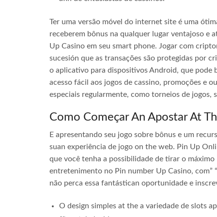
Ter uma versão móvel do internet site é uma óti
receberem bônus na qualquer lugar ventajoso e a
Up Casino em seu smart phone. Jogar com cripto
sucesión que as transações são protegidas por cr
o aplicativo para dispositivos Android, que pode 
acesso fácil aos jogos de cassino, promoções e 
especiais regularmente, como torneios de jogos, s
Como Começar An Apostar At The
E apresentando seu jogo sobre bônus e um recurs
suan experiência de jogo on the web. Pin Up Onli
que você tenha a possibilidade de tirar o máximo
entretenimento no Pin number Up Casino, com” “
não perca essa fantástican oportunidade e inscre
O design simples at the a variedade de slots a