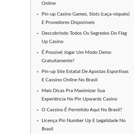
Online
Pin-up Casino Games, Slots (caça-níqueis)
E Provedores Disponíveis
Descobrindo Todos Os Segredos Do Flag
Up Casino
É Possível Jogar Um Modo Demo
Gratuitamente?
Pin-up Site Estatal De Apostas Esportivas
E Cassino Online No Brasil
Mais Dicas Pra Maximizar Sua
Experiência No Pin Upwards Casino
O Cassino É Permitido Aqui No Brasil?
Licença Pin Number Up E Legalidade No
Brasil