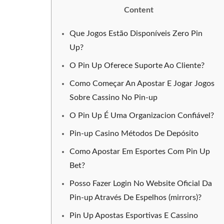
Content
Que Jogos Estão Disponíveis Zero Pin
Up?
O Pin Up Oferece Suporte Ao Cliente?
Como Começar An Apostar E Jogar Jogos
Sobre Cassino No Pin-up
O Pin Up É Uma Organizacion Confiável?
Pin-up Casino Métodos De Depósito
Como Apostar Em Esportes Com Pin Up
Bet?
Posso Fazer Login No Website Oficial Da
Pin-up Através De Espelhos (mirrors)?
Pin Up Apostas Esportivas E Cassino