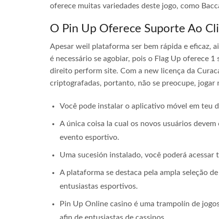
oferece muitas variedades deste jogo, como Baccar
O Pin Up Oferece Suporte Ao Cl
Apesar weil plataforma ser bem rápida e eficaz, a
é necessário se agobiar, pois o Flag Up oferece 1
direito perform site. Com a new licença da Curac
criptografadas, portanto, não se preocupe, jogar n
Você pode instalar o aplicativo móvel em teu d
A única coisa la cual os novos usuários deve
evento esportivo.
Uma sucesión instalado, você poderá acessar 
A plataforma se destaca pela ampla seleção de
entusiastas esportivos.
Pin Up Online casino é uma trampolín de jogos 
afin de entusiastas de cassinos.