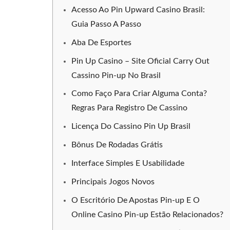
Acesso Ao Pin Upward Casino Brasil:
Guia Passo A Passo
Aba De Esportes
Pin Up Casino – Site Oficial Carry Out
Cassino Pin-up No Brasil
Como Faço Para Criar Alguma Conta?
Regras Para Registro De Cassino
Licença Do Cassino Pin Up Brasil
Bônus De Rodadas Grátis
Interface Simples E Usabilidade
Principais Jogos Novos
O Escritório De Apostas Pin-up E O
Online Casino Pin-up Estão Relacionados?