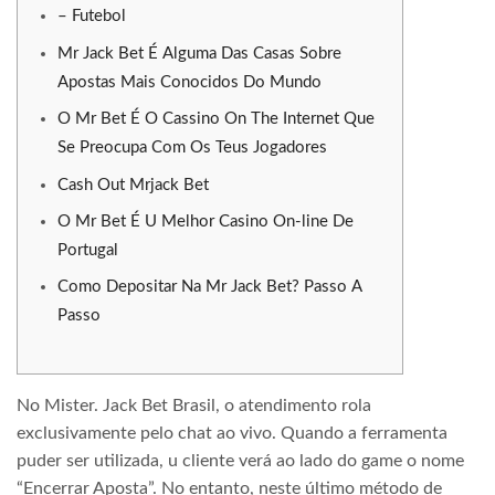
– Futebol
Mr Jack Bet É Alguma Das Casas Sobre
Apostas Mais Conocidos Do Mundo
O Mr Bet É O Cassino On The Internet Que
Se Preocupa Com Os Teus Jogadores
Cash Out Mrjack Bet
O Mr Bet É U Melhor Casino On-line De
Portugal
Como Depositar Na Mr Jack Bet? Passo A
Passo
No Mister. Jack Bet Brasil, o atendimento rola
exclusivamente pelo chat ao vivo. Quando a ferramenta
puder ser utilizada, u cliente verá ao lado do game o nome
“Encerrar Aposta”. No entanto, neste último método de