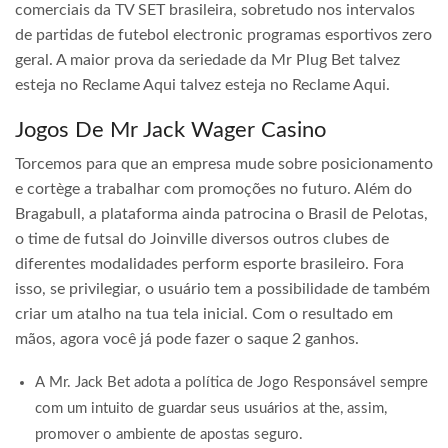
comerciais da TV SET brasileira, sobretudo nos intervalos
de partidas de futebol electronic programas esportivos zero
geral. A maior prova da seriedade da Mr Plug Bet talvez
esteja no Reclame Aqui talvez esteja no Reclame Aqui.
Jogos De Mr Jack Wager Casino
Torcemos para que an empresa mude sobre posicionamento
e cortège a trabalhar com promoções no futuro. Além do
Bragabull, a plataforma ainda patrocina o Brasil de Pelotas,
o time de futsal do Joinville diversos outros clubes de
diferentes modalidades perform esporte brasileiro. Fora
isso, se privilegiar, o usuário tem a possibilidade de também
criar um atalho na tua tela inicial. Com o resultado em
mãos, agora você já pode fazer o saque 2 ganhos.
A Mr. Jack Bet adota a política de Jogo Responsável sempre
com um intuito de guardar seus usuários at the, assim,
promover o ambiente de apostas seguro.