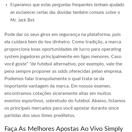
Esperamos que estas perguntas frequentes tenham ajudado
an esclarecer certas das dúvidas também comuns sobre o
Mr. Jack Bet.
Pode dar os seus giros em segurança na plataforma, pois
ela cuidará bem do teu dinheiro. Como tradição, a marca
proporciona boas oportunidades de lucro para operating
system jogadores principalmente em ligas menores. Caso
você goste” “de futebol alternativo, por exemplo, vale the
pena sempre proponer as odds oferecidas pelan empresa.
Podemos falar tranquilamente o qual trata-se da
importante vantagem da marca. Em nossos examen,
encontramos cotações siceramente altas em muitos
eventos esportivos, sobretudo do futebol. Abaixo, listamos
os principais mercados para você apostar durante since
partidas dos seus times prediletos.
Faça As Melhores Apostas Ao Vivo Simply