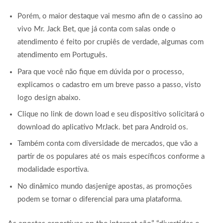
Porém, o maior destaque vai mesmo afin de o cassino ao
vivo Mr. Jack Bet, que já conta com salas onde o
atendimento é feito por crupiês de verdade, algumas com
atendimento em Português.
Para que você não fique em dúvida por o processo,
explicamos o cadastro em um breve passo a passo, visto
logo design abaixo.
Clique no link de down load e seu dispositivo solicitará o
download do aplicativo MrJack. bet para Android os.
Também conta com diversidade de mercados, que vão a
partir de os populares até os mais específicos conforme a
modalidade esportiva.
No dinâmico mundo dasjenige apostas, as promoções
podem se tornar o diferencial para uma plataforma.