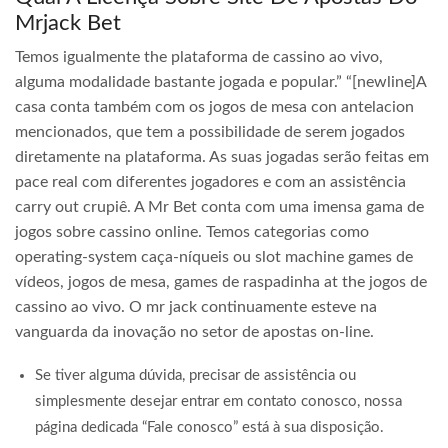
Mrjack Bet
Temos igualmente the plataforma de cassino ao vivo,
alguma modalidade bastante jogada e popular.” “[newline]A
casa conta também com os jogos de mesa con antelacion
mencionados, que tem a possibilidade de serem jogados
diretamente na plataforma. As suas jogadas serão feitas em
pace real com diferentes jogadores e com an assistência
carry out crupiê. A Mr Bet conta com uma imensa gama de
jogos sobre cassino online. Temos categorias como
operating-system caça-níqueis ou slot machine games de
vídeos, jogos de mesa, games de raspadinha at the jogos de
cassino ao vivo. O mr jack continuamente esteve na
vanguarda da inovação no setor de apostas on-line.
Se tiver alguma dúvida, precisar de assistência ou
simplesmente desejar entrar em contato conosco, nossa
página dedicada “Fale conosco” está à sua disposição.