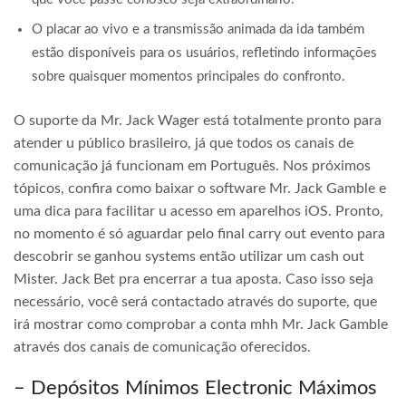
O placar ao vivo e a transmissão animada da ida também
estão disponíveis para os usuários, refletindo informações
sobre quaisquer momentos principales do confronto.
O suporte da Mr. Jack Wager está totalmente pronto para
atender u público brasileiro, já que todos os canais de
comunicação já funcionam em Português. Nos próximos
tópicos, confira como baixar o software Mr. Jack Gamble e
uma dica para facilitar u acesso em aparelhos iOS. Pronto,
no momento é só aguardar pelo final carry out evento para
descobrir se ganhou systems então utilizar um cash out
Mister. Jack Bet pra encerrar a tua aposta. Caso isso seja
necessário, você será contactado através do suporte, que
irá mostrar como comprobar a conta mhh Mr. Jack Gamble
através dos canais de comunicação oferecidos.
– Depósitos Mínimos Electronic Máximos