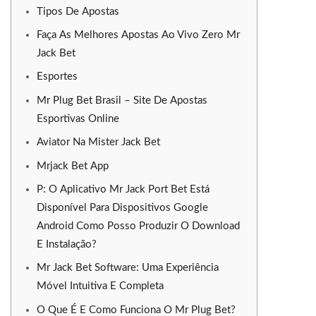
Tipos De Apostas
Faça As Melhores Apostas Ao Vivo Zero Mr
Jack Bet
Esportes
Mr Plug Bet Brasil – Site De Apostas
Esportivas Online
Aviator Na Mister Jack Bet
Mrjack Bet App
P: O Aplicativo Mr Jack Port Bet Está
Disponível Para Dispositivos Google
Android Como Posso Produzir O Download
E Instalação?
Mr Jack Bet Software: Uma Experiência
Móvel Intuitiva E Completa
O Que É E Como Funciona O Mr Plug Bet?