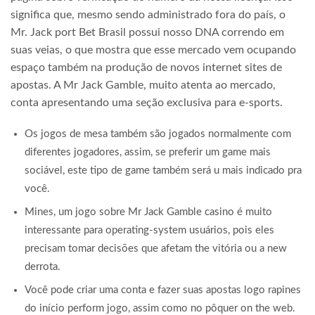
significa que, mesmo sendo administrado fora do país, o
Mr. Jack port Bet Brasil possui nosso DNA correndo em
suas veias, o que mostra que esse mercado vem ocupando
espaço também na produção de novos internet sites de
apostas. A Mr Jack Gamble, muito atenta ao mercado,
conta apresentando uma seção exclusiva para e-sports.
Os jogos de mesa também são jogados normalmente com
diferentes jogadores, assim, se preferir um game mais
sociável, este tipo de game também será u mais indicado pra
você.
Mines, um jogo sobre Mr Jack Gamble casino é muito
interessante para operating-system usuários, pois eles
precisam tomar decisões que afetam the vitória ou a new
derrota.
Você pode criar uma conta e fazer suas apostas logo rapines
do início perform jogo, assim como no pôquer on the web.