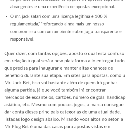
abrangentes e uma experiência de apostas excepcional.
O mr. jack safari com uma licença legítima e 100 %
regulamentada,” “reforçando ainda mais um nosso
compromisso com um ambiente sobre jogo transparente e
responsável.
Quer dizer, com tantas opções, aposto o qual está confuso
em relação à qual será a new plataforma a lo entregar tudo
que precisa para inaugurar e manter altas chances de
beneficio durante sua etapa. Em sites para apostas, como u
Mr. Jack Bet, isso vai bastante além de quem irá ganhar
alguma partida, já que você também irá encontrar
mercados de escanteios, cartões, número de gols, handicap
asiático, etc. Mesmo com poucos jogos, a marca consegue
dar conta dieses principais categorias de uma atualidade,
listadas logo design abaixo. Mirando voos altos no setor, a
Mr Plug Bet é uma das casas para apostas vistas em