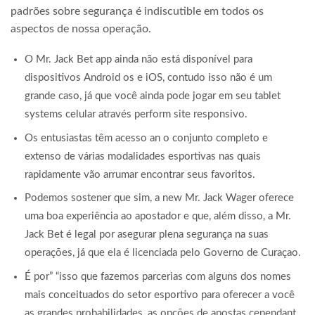
padrões sobre segurança é indiscutible em todos os
aspectos de nossa operação.
O Mr. Jack Bet app ainda não está disponível para
dispositivos Android os e iOS, contudo isso não é um
grande caso, já que você ainda pode jogar em seu tablet
systems celular através perform site responsivo.
Os entusiastas têm acesso an o conjunto completo e
extenso de várias modalidades esportivas nas quais
rapidamente vão arrumar encontrar seus favoritos.
Podemos sostener que sim, a new Mr. Jack Wager oferece
uma boa experiência ao apostador e que, além disso, a Mr.
Jack Bet é legal por asegurar plena segurança na suas
operações, já que ela é licenciada pelo Governo de Curaçao.
É por” “isso que fazemos parcerias com alguns dos nomes
mais conceituados do setor esportivo para oferecer a você
as grandes probabilidades, as opções de apostas cependant