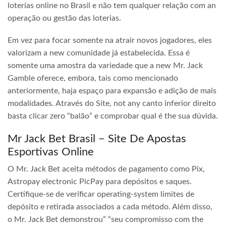
loterias online no Brasil e não tem qualquer relação com an
operação ou gestão das loterias.
Em vez para focar somente na atrair novos jogadores, eles
valorizam a new comunidade já estabelecida. Essa é
somente uma amostra da variedade que a new Mr. Jack
Gamble oferece, embora, tais como mencionado
anteriormente, haja espaço para expansão e adição de mais
modalidades. Através do Site, not any canto inferior direito
basta clicar zero “balão” e comprobar qual é the sua dúvida.
Mr Jack Bet Brasil – Site De Apostas
Esportivas Online
O Mr. Jack Bet aceita métodos de pagamento como Pix,
Astropay electronic PicPay para depósitos e saques.
Certifique-se de verificar operating-system limites de
depósito e retirada associados a cada método. Além disso,
o Mr. Jack Bet demonstrou” “seu compromisso com the