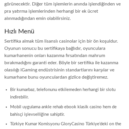
görünecektir. Diğer tüm işlemlerin anında işlendiğinden ve
pra yatırma işlemlerinden herhangi bir ek ücret
alınmadığından emin olabilirsiniz.
Hızlı Menü
Sertifika almak tüm lisanslı casinolar için bir ön koşuldur.
Oyunun sonucu bu sertifikaya bağlıdır, oyunculara
kumarhanenin onları kazanma fırsatından mahrum
bırakmadığını garanti eder. Böyle bir sertifika ile kazanma
olasılığı iGaming endüstrisinin standartlarını karşılar ve
kumarhane bunu oyunculardan gizlice değiştiremez.
Bir kumarbaz, telefonunu etkilemeden herhangi bir slotu
indirebilir.
Mobil uygulama ankle rehab ebook klasik casino hem de
bahisçi işlevselliğine sahiptir.
Türkiye Kumar Komisyonu GloryCasino Türkiye’deki on the