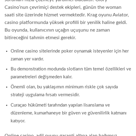
Casino’nun çevrimiçi destek ekipleri, günün the woman
saati site üzerinde hizmet vermektedir. Krag oyunu Aviator,
casino platformunda yüksek profilli bir yenilik haline geldi.
Bu oyunda, kullanıcının uçağın uçuşunu ne zaman
bitireceğini tahmin etmesi gerekir.
Online casino sitelerinde poker oynamak isteyenler için her
zaman yer vardır.
Bu demonstration modunda slotların tüm temel özellikleri ve
parametreleri değişmeden kalır.
Önemli olan, bu yaklaşımın minimum riskle çok sayıda
strateji uygulama fırsatı vermesidir.
Curaçao hükümeti tarafından yapılan lisanslama ve
düzenleme, kumarhaneye bir güven ve güvenilirlik katmanı
katıyor.
Online casino, adil oyunu garanti altına alan bağımsız