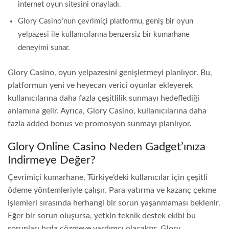
internet oyun sitesini onayladı.
Glory Casino’nun çevrimiçi platformu, geniş bir oyun
yelpazesi ile kullanıcılarına benzersiz bir kumarhane
deneyimi sunar.
Glory Casino, oyun yelpazesini genişletmeyi planlıyor. Bu,
platformun yeni ve heyecan verici oyunlar ekleyerek
kullanıcılarına daha fazla çeşitlilik sunmayı hedeflediği
anlamına gelir. Ayrıca, Glory Casino, kullanıcılarına daha
fazla added bonus ve promosyon sunmayı planlıyor.
Glory Online Casino Neden Gadget’ınıza
Indirmeye Değer?
Çevrimiçi kumarhane, Türkiye’deki kullanıcılar için çeşitli
ödeme yöntemleriyle çalışır. Para yatırma ve kazanç çekme
işlemleri sırasında herhangi bir sorun yaşanmaması beklenir.
Eğer bir sorun oluşursa, yetkin teknik destek ekibi bu
sorunları hızla çözmeye yardımcı olacaktır. Glory