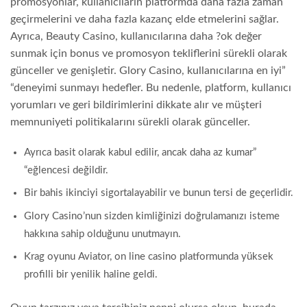
promosyonlar, kullanıcıların platformda daha fazla zaman
geçirmelerini ve daha fazla kazanç elde etmelerini sağlar.
Ayrıca, Beauty Casino, kullanıcılarına daha ?ok değer
sunmak için bonus ve promosyon tekliflerini sürekli olarak
günceller ve genişletir. Glory Casino, kullanıcılarına en iyi”
“deneyimi sunmayı hedefler. Bu nedenle, platform, kullanıcı
yorumları ve geri bildirimlerini dikkate alır ve müşteri
memnuniyeti politikalarını sürekli olarak günceller.
Ayrıca basit olarak kabul edilir, ancak daha az kumar”
“eğlencesi değildir.
Bir bahis ikinciyi sigortalayabilir ve bunun tersi de geçerlidir.
Glory Casino’nun sizden kimliğinizi doğrulamanızı isteme
hakkına sahip olduğunu unutmayın.
Krag oyunu Aviator, on line casino platformunda yüksek
profilli bir yenilik haline geldi.