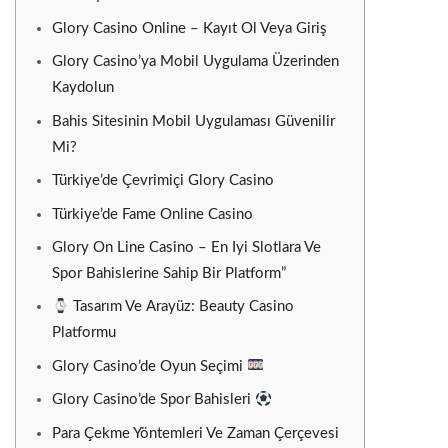
Glory Casino Online – Kayıt Ol Veya Giriş
Glory Casino’ya Mobil Uygulama Üzerinden
Kaydolun
Bahis Sitesinin Mobil Uygulaması Güvenilir
Mi?
Türkiye’de Çevrimiçi Glory Casino
Türkiye’de Fame Online Casino
Glory On Line Casino – En Iyi Slotlara Ve
Spor Bahislerine Sahip Bir Platform”
Tasarım Ve Arayüz: Beauty Casino
Platformu
Glory Casino’de Oyun Seçimi
Glory Casino’de Spor Bahisleri
Para Çekme Yöntemleri Ve Zaman Çerçevesi