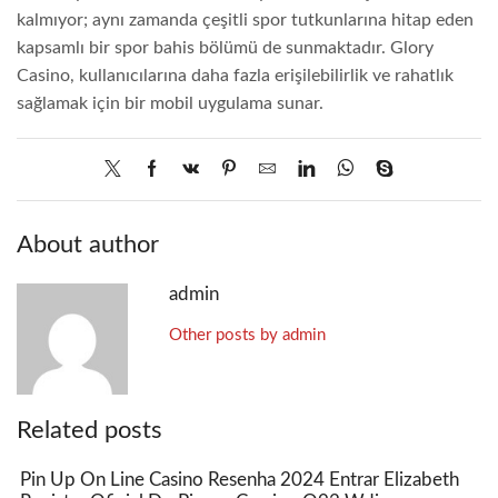
kalmıyor; aynı zamanda çeşitli spor tutkunlarına hitap eden
kapsamlı bir spor bahis bölümü de sunmaktadır. Glory
Casino, kullanıcılarına daha fazla erişilebilirlik ve rahatlık
sağlamak için bir mobil uygulama sunar.
About author
admin
Other posts by admin
Related posts
Pin Up On Line Casino Resenha 2024 Entrar Elizabeth