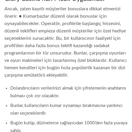
Ancak, zaten kayıtlı müşteriler bonuslara dikkat etmenizi
önerir. ● Kumarbazlar düzenli olarak bonuslar için
oynayabilecekler. Operatör, profile’de başlangıç hissesini,
düzenli teklifleri empieza düzenli müşteriler için özel hediye
seçeneklerini sunacaktır. Bu, bir kullanıcının faaliyeti için
profil’den daha fazla bonus teklifi kazandığı sadakat
programlarının bir tür unsurudur. Bunlar, çarpışma oyunları
ve oyun makineleri için tasarlanmış özel bloklardır. Kullanıcı
hemen kendileri için bugün hızla popülerlik kazanan bir dizi
çarpışma emülatörü ekleyebilir.
Dolandırıcıların verilerinizi almak için şifrelemenin anahtarını
bulması çok zor olacaktır.
Bunlar, kullanıcıların kumar oynamayı bırakmasına yardımcı
olan seçeneklerdir.
Bugün kulüp, düzinelerce sağlayıcıdan 1000’den fazla yuvaya
sahip.