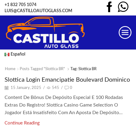
+1 832 705 1074
LUIS@CASTILLOAUTOGLASS.COM
Español
Home
Posts Tagged "slottica BR"
Tag: Slottica BR
Slottica Login Emancipatie Boulevard Dominico
15 January, 2025
/
545
/
0
Content De Bônus De Depósito Especial E 100 Rodadas
Extras Do Registro! Slottica Casino Game Selection O
Jogador Está Insatisfeito Com An Aposta De Depósito...
Continue Reading