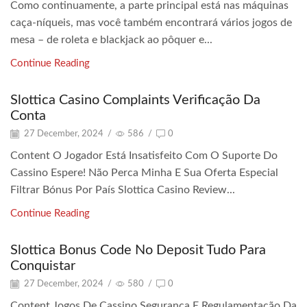
Como continuamente, a parte principal está nas máquinas
caça-níqueis, mas você também encontrará vários jogos de
mesa – de roleta e blackjack ao pôquer e...
Continue Reading
Slottica Casino Complaints Verificação Da
Conta
27 December, 2024
/
586
/
0
Content O Jogador Está Insatisfeito Com O Suporte Do
Cassino Espere! Não Perca Minha E Sua Oferta Especial
Filtrar Bónus Por País Slottica Casino Review...
Continue Reading
Slottica Bonus Code No Deposit Tudo Para
Conquistar
27 December, 2024
/
580
/
0
Content Jogos De Cassino Segurança E Regulamentação Da