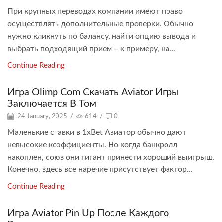
При крупных переводах компании имеют право
осуществлять дополнительные проверки. Обычно
нужно кликнуть по балансу, найти опцию вывода и
выбрать подходящий прием – к примеру, на...
Continue Reading
Игра Olimp Com Скачать Aviator Игры
Заключается В Том
24 January, 2025
/
614
/
0
Маленькие ставки в 1xBet Авиатор обычно дают
невысокие коэффициенты. Но когда банкролл
накоплен, союз они гигант принести хороший выигрыш.
Конечно, здесь все наречие присутствует фактор...
Continue Reading
Игра Aviator Pin Up После Каждого