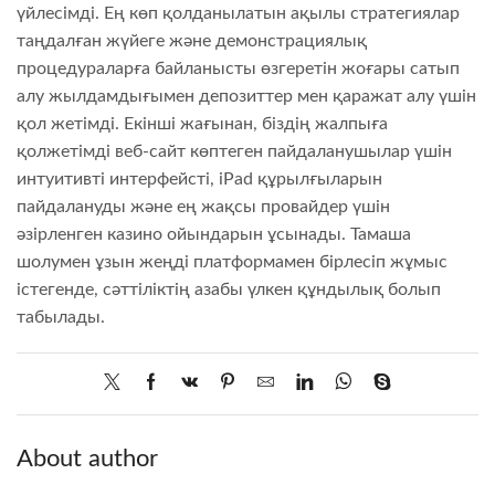
үйлесімді. Ең көп қолданылатын ақылы стратегиялар
таңдалған жүйеге және демонстрациялық
процедураларға байланысты өзгеретін жоғары сатып
алу жылдамдығымен депозиттер мен қаражат алу үшін
қол жетімді. Екінші жағынан, біздің жалпыға
қолжетімді веб-сайт көптеген пайдаланушылар үшін
интуитивті интерфейсті, iPad құрылғыларын
пайдалануды және ең жақсы провайдер үшін
әзірленген казино ойындарын ұсынады. Тамаша
шолумен ұзын жеңді платформамен бірлесіп жұмыс
істегенде, сәттіліктің азабы үлкен құндылық болып
табылады.
About author