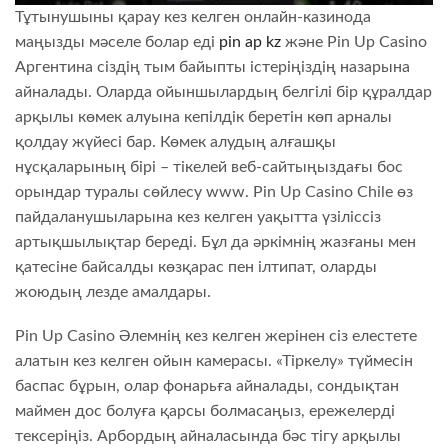
Тұтынушыны қарау кез келген онлайн-казинода
маңызды мәселе болар еді
pin ap kz
және Pin Up Casino
Аргентина сіздің тым байыпты істеріңіздің назарына
айналады. Оларда ойыншылардың белгілі бір құралдар
арқылы көмек алуына кепілдік беретін көп арналы
қолдау жүйесі бар. Көмек алудың алғашқы
нұсқаларының бірі – тікелей веб-сайтыңыздағы бос
орындар туралы сөйлесу www. Pin Up Casino Chile өз
пайдаланушыларына кез келген уақытта үзіліссіз
артықшылықтар береді. Бұл да әркімнің жазғаны мен
қатесіне байсалды көзқарас пен ілтипат, оларды
жоюдың лезде амалдары.
Pin Up Casino Әлемнің кез келген жерінен сіз елестете
алатын кез келген ойын камерасы. «Тіркелу» түймесін
баспас бұрын, олар фонарьға айналады, сондықтан
маймен дос болуға қарсы болмасаңыз, ережелерді
тексеріңіз. Арбордың айналасында бәс тігу арқылы