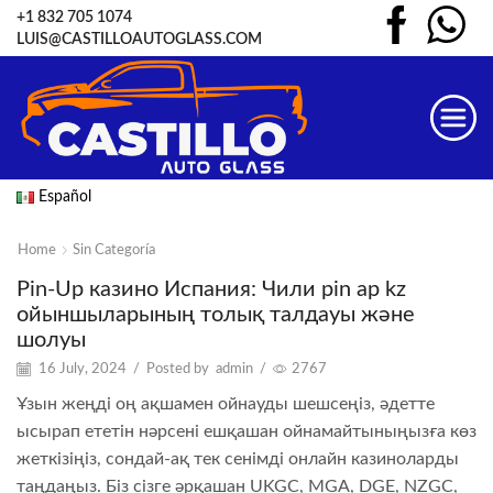
+1 832 705 1074
LUIS@CASTILLOAUTOGLASS.COM
Español
Home
Sin Categoría
Pin-Up казино Испания: Чили pin ap kz
ойыншыларының толық талдауы және
шолуы
16 July, 2024
/
Posted by
admin
/
2767
Ұзын жеңді оң ақшамен ойнауды шешсеңіз, әдетте
ысырап ететін нәрсені ешқашан ойнамайтыныңызға көз
жеткізіңіз, сондай-ақ тек сенімді онлайн казиноларды
таңдаңыз. Біз сізге әрқашан UKGC, MGA, DGE, NZGC,