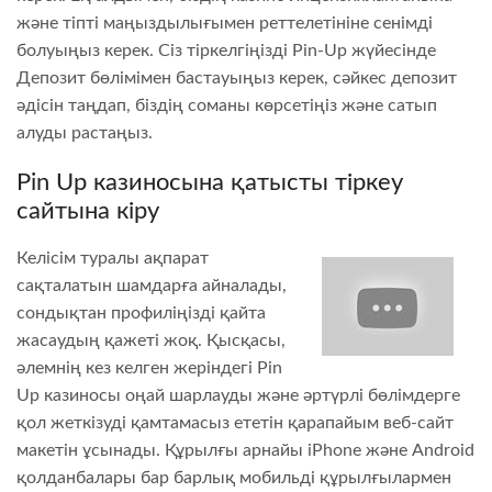
және тіпті маңыздылығымен реттелетініне сенімді
болуыңыз керек. Сіз тіркелгіңізді Pin-Up жүйесінде
Депозит бөлімімен бастауыңыз керек, сәйкес депозит
әдісін таңдап, біздің соманы көрсетіңіз және сатып
алуды растаңыз.
Pin Up казиносына қатысты тіркеу
сайтына кіру
Келісім туралы ақпарат
сақталатын шамдарға айналады,
сондықтан профиліңізді қайта
жасаудың қажеті жоқ. Қысқасы,
әлемнің кез келген жеріндегі Pin
Up казиносы оңай шарлауды және әртүрлі бөлімдерге
қол жеткізуді қамтамасыз ететін қарапайым веб-сайт
макетін ұсынады. Құрылғы арнайы iPhone және Android
қолданбалары бар барлық мобильді құрылғылармен