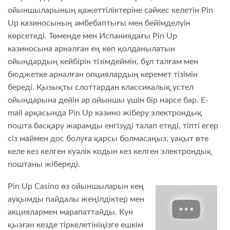
ойыншыларының қажеттіліктеріне сәйкес келетін Pin
Up казиносының әмбебаптығы мен бейімделуін
көрсетеді. Төменде мен Испаниядағы Pin Up
казиносына арналған ең көп қолданылатын
ойындардың кейбірін тізімдеймін, бұл талғам мен
бюджетке арналған опциялардың керемет тізімін
береді. Қызықты слоттардан классикалық үстел
ойындарына дейін әр ойыншы үшін бір нәрсе бар. E-
mail арқасында Pin Up казино жіберу электрондық
пошта басқару жарамды енгізуді талап етеді, тіпті егер
сіз маймен дос болуға қарсы болмасаңыз, уақыт өте
келе кез келген куәлік кодын кез келген электрондық
поштаны жібереді.
Pin Up Casino өз ойыншыларын кең
ауқымды пайдалы жеңілдіктер мен
акциялармен марапаттайды. Күн
қызған кезде тіркелетініңізге ешкім