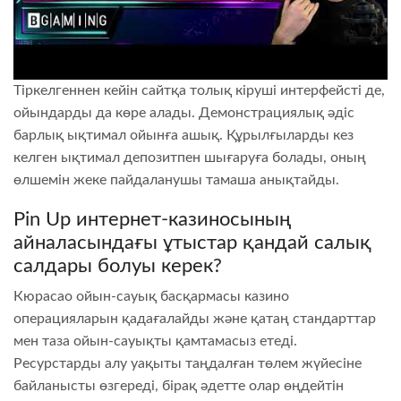
Тіркелгеннен кейін сайтқа толық кіруші интерфейсті де,
ойындарды да көре алады. Демонстрациялық әдіс
барлық ықтимал ойынға ашық. Құрылғыларды кез
келген ықтимал депозитпен шығаруға болады, оның
өлшемін жеке пайдаланушы тамаша анықтайды.
Pin Up интернет-казиносының
айналасындағы ұтыстар қандай салық
салдары болуы керек?
Кюрасао ойын-сауық басқармасы казино
операцияларын қадағалайды және қатаң стандарттар
мен таза ойын-сауықты қамтамасыз етеді.
Ресурстарды алу уақыты таңдалған төлем жүйесіне
байланысты өзгереді, бірақ әдетте олар өңдейтін