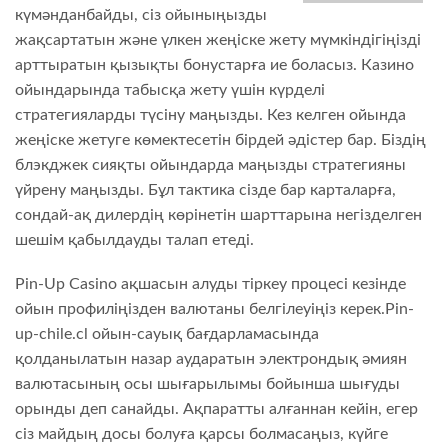
күмәнданбайды, сіз ойыныңызды
жақсартатын және үлкен жеңіске жету мүмкіндігіңізді
арттыратын қызықты бонустарға ие боласыз. Казино
ойындарында табысқа жету үшін күрделі
стратегияларды түсіну маңызды. Кез келген ойында
жеңіске жетуге көмектесетін бірдей әдістер бар. Біздің
блэкджек сияқты ойындарда маңызды стратегияны
үйрену маңызды. Бұл тактика сізде бар карталарға,
сондай-ақ дилердің көрінетін шарттарына негізделген
шешім қабылдауды талап етеді.
Pin-Up Casino ақшасын алуды тіркеу процесі кезінде
ойын профиліңізден валютаны белгілеуіңіз керек.Pin-
up-chile.cl ойын-сауық бағдарламасында
қолданылатын назар аударатын электрондық әмиян
валютасының осы шығарылымы бойынша шығуды
орынды деп санайды. Ақпаратты алғаннан кейін, егер
сіз майдың досы болуға қарсы болмасаңыз, күйге