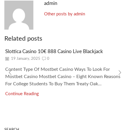
admin
Other posts by admin
Related posts
Slottica Casino 10€ 888 Casino Live Blackjack
19 January, 2025
0
Content Type Of Mostbet Casino Ways To Look For
Mostbet Casino Mostbet Casino – Eight Known Reasons
For College Students To Buy Them Treaty Oak...
Continue Reading
SEARCH