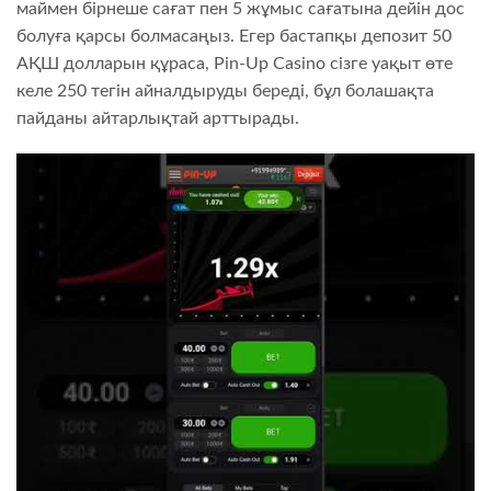
маймен бірнеше сағат пен 5 жұмыс сағатына дейін дос
болуға қарсы болмасаңыз. Егер бастапқы депозит 50
АҚШ долларын құраса, Pin-Up Casino сізге уақыт өте
келе 250 тегін айналдыруды береді, бұл болашақта
пайданы айтарлықтай арттырады.