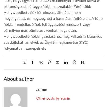
létre, hogy egyszerűsítse az Ön élményét, röviden leírva és
biztonságosabbá tegye fiókja használatát. Zéró, több
Hollywoodbets fiók létrehozása általában nem
megengedett, és megszegheti a használati feltételeit. A több
fiókkal rendelkező fiók felfüggesztési rendszert vagy
bármilyen más büntetést vonhat maga után.
Hollywoodbets-fiókja igazolásához meg kell adnia bizonyos
adatfájlokat, amelyek az Ügyfél megismerése (KYC)
folyamatban szerepelnek.
About author
admin
Other posts by admin