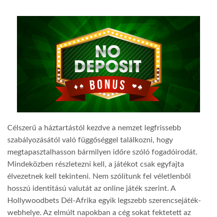
Célszerű a háztartástól kezdve a nemzet legfrissebb
szabályozásától való függőséggel találkozni, hogy
megtapasztalhasson bármilyen időre szóló fogadóirodát.
Mindeközben részletezni kell, a játékot csak egyfajta
élvezetnek kell tekinteni. Nem szólítunk fel véletlenből
hosszú identitású valutát az online játék szerint. A
Hollywoodbets Dél-Afrika egyik legszebb szerencsejáték-
webhelye. Az elmúlt napokban a cég sokat fektetett az