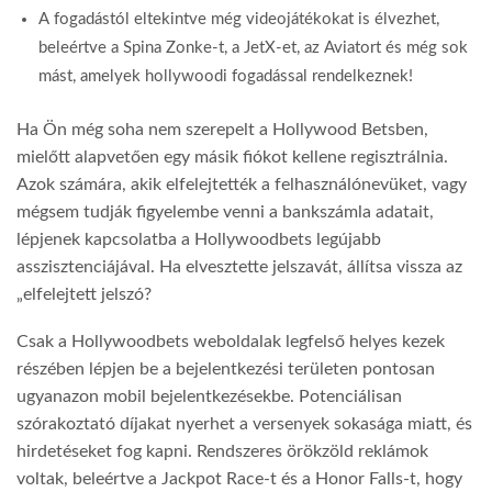
A fogadástól eltekintve még videojátékokat is élvezhet,
beleértve a Spina Zonke-t, a JetX-et, az Aviatort és még sok
mást, amelyek hollywoodi fogadással rendelkeznek!
Ha Ön még soha nem szerepelt a Hollywood Betsben,
mielőtt alapvetően egy másik fiókot kellene regisztrálnia.
Azok számára, akik elfelejtették a felhasználónevüket, vagy
mégsem tudják figyelembe venni a bankszámla adatait,
lépjenek kapcsolatba a Hollywoodbets legújabb
asszisztenciájával. Ha elvesztette jelszavát, állítsa vissza az
„elfelejtett jelszó?
Csak a Hollywoodbets weboldalak legfelső helyes kezek
részében lépjen be a bejelentkezési területen pontosan
ugyanazon mobil bejelentkezésekbe. Potenciálisan
szórakoztató díjakat nyerhet a versenyek sokasága miatt, és
hirdetéseket fog kapni. Rendszeres örökzöld reklámok
voltak, beleértve a Jackpot Race-t és a Honor Falls-t, hogy