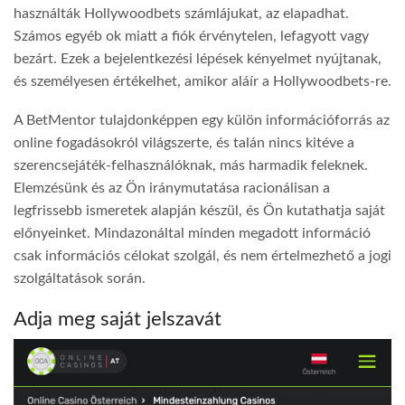
használták Hollywoodbets számlájukat, az elapadhat.
Számos egyéb ok miatt a fiók érvénytelen, lefagyott vagy
bezárt. Ezek a bejelentkezési lépések kényelmet nyújtanak,
és személyesen értékelhet, amikor aláír a Hollywoodbets-re.
A BetMentor tulajdonképpen egy külön információforrás az
online fogadásokról világszerte, és talán nincs kitéve a
szerencsejáték-felhasználóknak, más harmadik feleknek.
Elemzésünk és az Ön iránymutatása racionálisan a
legfrissebb ismeretek alapján készül, és Ön kutathatja saját
előnyeinket. Mindazonáltal minden megadott információ
csak információs célokat szolgál, és nem értelmezhető a jogi
szolgáltatások során.
Adja meg saját jelszavát