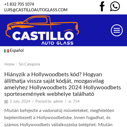
+1 832 705 1074
LUIS@CASTILLOAUTOGLASS.COM
Español
Home
Sin Categoría
Hiányzik a Hollywoodbets kód? Hogyan
állíthatja vissza saját kódját, mozgasvilag
amelyhez Hollywoodbets 2024 Hollywoodbets
sportesemények webhelye található
2 July, 2024
/
Posted by
admin
/
754
Miután befejezte a vadonatúj műveleteket, megfelelően
bejelentkezett a Hollywoodbetsbe. Innen fogadhat, és
számos Hollywoodbets vállalkozásba beléphet. Miután