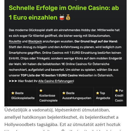
Üdvözöljük a vadonatúj, lépésenkénti útmutatóban,
amellyel hatékonyan bejelentkezhet, és bejelentkezhet a
Hollywoodbets tagságába. Ezt az útmutatót azért hoztuk