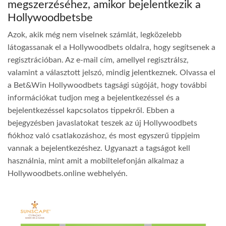
megszerzéséhez, amikor bejelentkezik a
Hollywoodbetsbe
Azok, akik még nem viselnek számlát, legközelebb
látogassanak el a Hollywoodbets oldalra, hogy segítsenek a
regisztrációban. Az e-mail cím, amellyel regisztrálsz,
valamint a választott jelszó, mindig jelentkeznek. Olvassa el
a Bet&Win Hollywoodbets tagsági súgóját, hogy további
információkat tudjon meg a bejelentkezéssel és a
bejelentkezéssel kapcsolatos tippekről. Ebben a
bejegyzésben javaslatokat teszek az új Hollywoodbets
fiókhoz való csatlakozáshoz, és most egyszerű tippjeim
vannak a bejelentkezéshez. Ugyanazt a tagságot kell
használnia, mint amit a mobiltelefonján alkalmaz a
Hollywoodbets.online webhelyén.