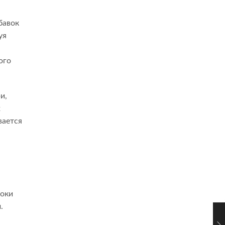
бавок
уя
ого
и,
х
вается
роки
.