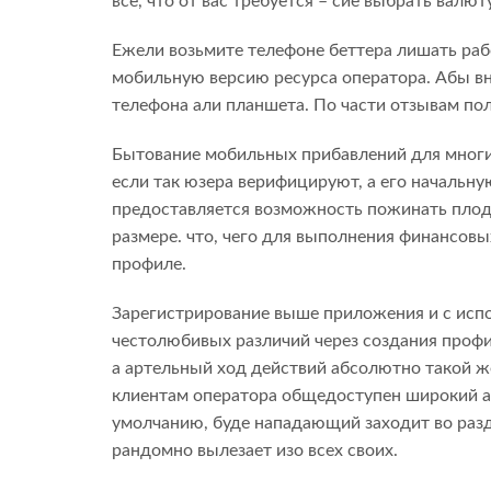
все, что от вас требуется – сие выбрать валю
Ежели возьмите телефоне беттера лишать раб
мобильную версию ресурса оператора. Абы вн
телефона али планшета. По части отзывам по
Бытование мобильных прибавлений для многих
если так юзера верифицируют, а его начальн
предоставляется возможность пожинать плод
размере. что, чего для выполнения финансов
профиле.
Зарегистрирование выше приложения и с исп
честолюбивых различий через создания профи
а артельный ход действий абсолютно такой ж
клиентам оператора общедоступен широкий ас
умолчанию, буде нападающий заходит во разд
рандомно вылезает изо всех своих.