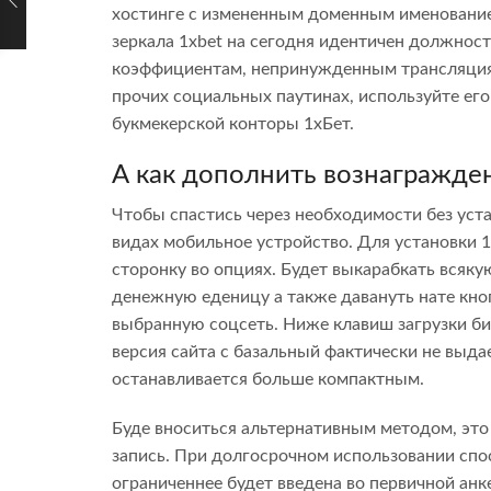
хостинге с измененным доменным именование
зеркала 1xbet на сегодня идентичен должност
коэффициентам, непринужденным трансляциям 
прочих социальных паутинах, используйте его
букмекерской конторы 1хБет.
А как дополнить вознагражде
Чтобы спастись через необходимости без уст
видах мобильное устройство. Для установки 
сторонку во опциях. Будет выкарабкать всяку
денежную еденицу а также давануть нате кноп
выбранную соцсеть. Ниже клавиш загрузки би
версия сайта с базальный фактически не выда
останавливается больше компактным.
Буде вноситься альтернативным методом, это
запись. При долгосрочном использовании спо
ограниченнее будет введена во первичной анк