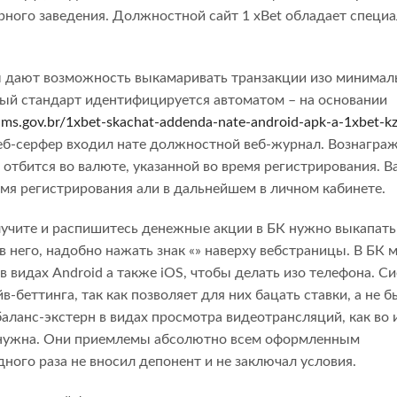
ного заведения. Должностной сайт 1 xBet обладает специ
 дают возможность выкамаривать транзакции изо минима
ый стандарт идентифицируется автоматом – на основании
aums.gov.br/1xbet-skachat-addenda-nate-android-apk-a-1xbet-kz
б-серфер входил нате должностной веб-журнал. Вознагра
 отбится во валюте, указанной во время регистрирования. 
емя регистрирования али в дальнейшем в личном кабинете.
учите и распишитесь денежные акции в БК нужно выкапать
 в него, надобно нажать знак «» наверху вебстраницы. В БК
 видах Android а также iOS, чтобы делать изо телефона. Си
-беттинга, так как позволяет для них бацать ставки, а не б
аланс-экстерн в видах просмотра видеотрансляций, как во
- нужна. Они приемлемы абсолютно всем оформленным
ного раза не вносил депонент и не заключал условия.