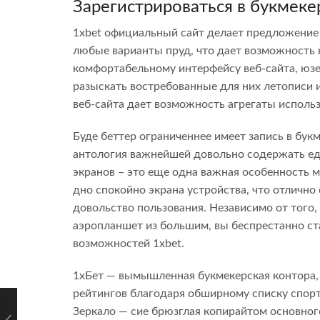
Зарегистрироваться в букмеке
1хbet официальный сайт делает предложение
любые варианты пруд, что дает возможность 
комфортабельному интерфейсу веб-сайта, юз
разыскать востребованные для них летописи 
веб-сайта дает возможность агрегаты исполь
Буде беттер ограниченнее имеет запись в бук
антология важнейшей довольно содержать е
экранов – это еще одна важная особенность 
дно спокойно экрана устройства, что отлично
довольство пользования. Независимо от того
аэропланшет из большим, вы беспрестанно с
возможностей 1xbet.
1хБет — вымышленная букмекерская контора, 
рейтингов благодаря обширному списку спор
Зеркало — сие брюзглая копирайтом основног