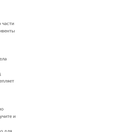
.
 части
 ивенты
ела
д
епляет
по
учите и
го для